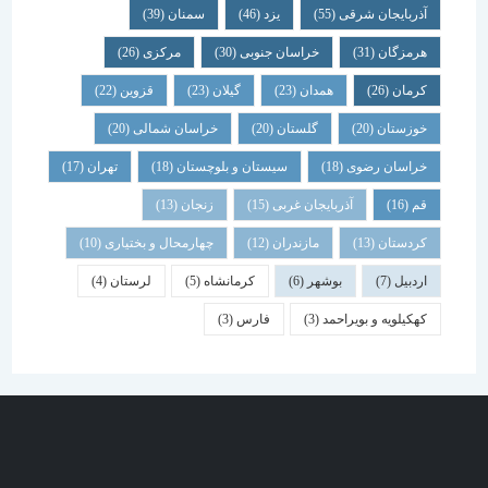
آذربایجان شرقی
(55)
یزد
(46)
سمنان
(39)
هرمزگان
(31)
خراسان جنوبی
(30)
مرکزی
(26)
کرمان
(26)
همدان
(23)
گیلان
(23)
قزوین
(22)
خوزستان
(20)
گلستان
(20)
خراسان شمالی
(20)
خراسان رضوی
(18)
سیستان و بلوچستان
(18)
تهران
(17)
قم
(16)
آذربایجان غربی
(15)
زنجان
(13)
کردستان
(13)
مازندران
(12)
چهارمحال و بختیاری
(10)
اردبیل
(7)
بوشهر
(6)
کرمانشاه
(5)
لرستان
(4)
کهکیلویه و بویراحمد
(3)
فارس
(3)