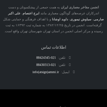
نجمن مفاخر معماری ایران
به همت جمعی از پیشکسوتان و دست
درکاران عرصه‌های گوناگون معماری مانند
ایرج اعتصام
،
علی اکبر
ی
،
سیاوش تیموری
،
داوید اوشانا
و با اهداف فرهنگی و حمایتی شکل
گرفته‌است. انجمن در تاریخ ۱۳۸۲/۱۲/۲۵ به شماره ثبت ۱۶۳۹۲ به ثبت
ه و مرکز اصلی انجمن در استان تهران شهرستان تهران واقع است.
اطلاعات تماس
تلفن:
021-88424345
تلفن:
021-88430313
ایمیل:
info(atsign)ammi.ir