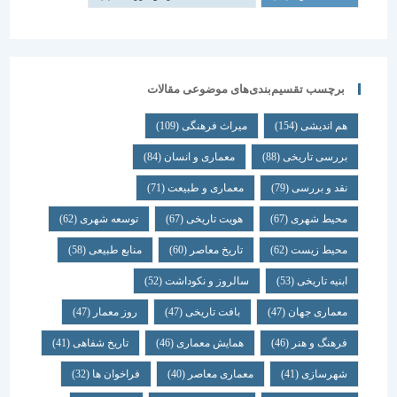
برچسب تقسیم‌بندی‌های موضوعی مقالات
هم اندیشی
(154)
میراث فرهنگی
(109)
بررسی تاریخی
(88)
معماری و انسان
(84)
نقد و بررسی
(79)
معماری و طبیعت
(71)
محیط شهری
(67)
هویت تاریخی
(67)
توسعه شهری
(62)
محیط زیست
(62)
تاریخ معاصر
(60)
منابع طبیعی
(58)
ابنیه تاریخی
(53)
سالروز و نکوداشت
(52)
معماری جهان
(47)
بافت تاریخی
(47)
روز معمار
(47)
فرهنگ و هنر
(46)
همایش معماری
(46)
تاریخ شفاهی
(41)
شهرسازی
(41)
معماری معاصر
(40)
فراخوان ها
(32)