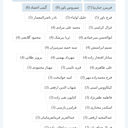
فریبرز جبارنیا
(7)
سیروس باور
(6)
گیتی اعتماد
(6)
فرخ باور
(5)
جلیل اولیاء
(5)
نادر ناصرالمعمار
(5)
غزال کرامتی
(5)
محمد علی مرادی
(4)
ابوالحسن میرعمادی
(4)
ثریا بیرشک
(4)
محمود گلابچی
(4)
نسیم ایرانمنش
(4)
سید حمید میرمیران
(4)
ساناز افتخار زاده
(4)
مهرداد بهمنی
(4)
پرویز طلایی
(4)
علی طاهری
(4)
فرید نائینی
(3)
مهناز محمودی
(3)
فرخ محمدزاده مهر
(3)
امید جوانبخت
(3)
کیکاووس امینی
(3)
شهاب الدین ارفعی
(3)
فاطمه ظفرنژاد
(3)
کتایون تقی زاده
(3)
اسكندر مختاری
(3)
فرامرز پارسی
(3)
عبدالمجید ارفعی
(3)
عبدالعزیز فرمانفرماییان
(3)
فریال جواهریان
(2)
حسین سلطان زاده
(2)