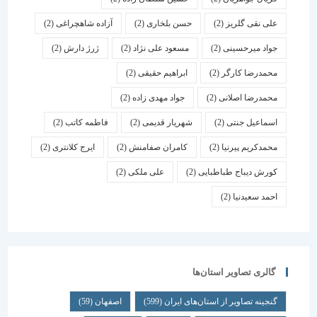
علی نقی گلریز
(2)
حسن بلخاری
(2)
آزاده شاهچراغی
(2)
جواد میرحسینی
(2)
مسعود علی نژاد
(2)
ژرژ دارش
(2)
محمدرضا کارگر
(2)
ابراهیم حقیقی
(2)
محمدرضا اصلانی
(2)
جواد مهدی زاده
(2)
اسماعیل جنتی
(2)
شهریار قدیمی
(2)
فاطمه کاتب
(2)
محمدکریم پیرنیا
(2)
کامران صفامنش
(2)
ایرج کلانتری
(2)
کورش دیباج طباطبایی
(2)
علی ملکی
(2)
احمد سعیدنیا
(2)
گالری تصاویر استان‌ها
گنجینه تصاویر از استان‌های ایران
(599)
اصفهان
(59)