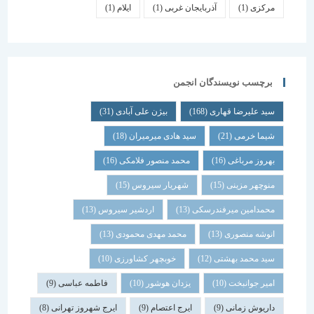
مرکزی
(1)
آذربایجان غربی
(1)
ایلام
(1)
برچسب نویسندگان انجمن
سید علیرضا قهاری
(168)
بیژن علی آبادی
(31)
شیما خرمی
(21)
سید هادی میرمیران
(18)
بهروز مرباغی
(16)
محمد منصور فلامکی
(16)
منوچهر مزینی
(15)
شهریار سیروس
(15)
محمدامین میرفندرسکی
(13)
اردشیر سیروس
(13)
انوشه منصوری
(13)
محمد مهدی محمودی
(13)
سید محمد بهشتی
(12)
خوبچهر کشاورزی
(10)
امیر جوانبخت
(10)
یزدان هوشور
(10)
فاطمه عباسی
(9)
داریوش زمانی
(9)
ایرج اعتصام
(9)
ایرج شهروز تهرانی
(8)