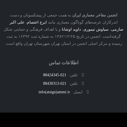
نجمن مفاخر معماری ایران
به همت جمعی از پیشکسوتان و دست
درکاران عرصه‌های گوناگون معماری مانند
ایرج اعتصام
،
علی اکبر
ی
،
سیاوش تیموری
،
داوید اوشانا
و با اهداف فرهنگی و حمایتی شکل
گرفته‌است. انجمن در تاریخ ۱۳۸۲/۱۲/۲۵ به شماره ثبت ۱۶۳۹۲ به ثبت
ه و مرکز اصلی انجمن در استان تهران شهرستان تهران واقع است.
اطلاعات تماس
تلفن:
021-88424345
تلفن:
021-88430313
ایمیل:
info(atsign)ammi.ir