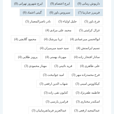
داریوش زمانی
(9)
ایرج اعتصام
(9)
ایرج شهروز تهرانی
(8)
فریبرز جبارنیا
(7)
سیروس باور
(6)
گیتی اعتماد
(6)
فرخ باور
(5)
جلیل اولیاء
(5)
نادر ناصرالمعمار
(5)
غزال کرامتی
(5)
محمد علی مرادی
(4)
ابوالحسن میرعمادی
(4)
ثریا بیرشک
(4)
محمود گلابچی
(4)
نسیم ایرانمنش
(4)
سید حمید میرمیران
(4)
ساناز افتخار زاده
(4)
مهرداد بهمنی
(4)
پرویز طلایی
(4)
علی طاهری
(4)
فرید نائینی
(3)
مهناز محمودی
(3)
فرخ محمدزاده مهر
(3)
امید جوانبخت
(3)
کیکاووس امینی
(3)
شهاب الدین ارفعی
(3)
فاطمه ظفرنژاد
(3)
کتایون تقی زاده
(3)
اسكندر مختاری
(3)
فرامرز پارسی
(3)
عبدالمجید ارفعی
(3)
عبدالعزیز فرمانفرماییان
(3)