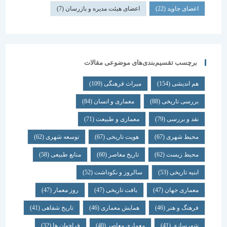
اعضای جاوید
(22)
اعضای هیئت مدیره و بازرسان
(7)
برچسب تقسیم‌بندی‌های موضوعی مقالات
هم اندیشی
(154)
میراث فرهنگی
(109)
بررسی تاریخی
(88)
معماری و انسان
(84)
نقد و بررسی
(79)
معماری و طبیعت
(71)
محیط شهری
(67)
هویت تاریخی
(67)
توسعه شهری
(62)
محیط زیست
(62)
تاریخ معاصر
(60)
منابع طبیعی
(58)
ابنیه تاریخی
(53)
سالروز و نکوداشت
(52)
معماری جهان
(47)
بافت تاریخی
(47)
روز معمار
(47)
فرهنگ و هنر
(46)
همایش معماری
(46)
تاریخ شفاهی
(41)
شهرسازی
(41)
معماری معاصر
(40)
فراخوان ها
(32)