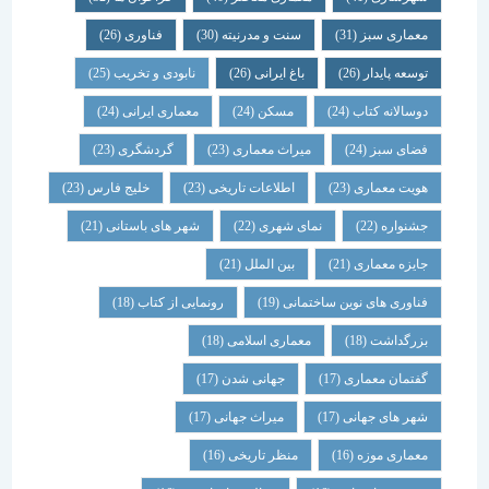
معماری سبز
(31)
سنت و مدرنیته
(30)
فناوری
(26)
توسعه پایدار
(26)
باغ ایرانی
(26)
نابودی و تخریب
(25)
دوسالانه کتاب
(24)
مسکن
(24)
معماری ایرانی
(24)
فضای سبز
(24)
میراث معماری
(23)
گردشگری
(23)
هویت معماری
(23)
اطلاعات تاریخی
(23)
خلیج فارس
(23)
جشنواره
(22)
نمای شهری
(22)
شهر های باستانی
(21)
جایزه معماری
(21)
بین الملل
(21)
فناوری های نوین ساختمانی
(19)
رونمایی از کتاب
(18)
بزرگداشت
(18)
معماری اسلامی
(18)
گفتمان معماری
(17)
جهانی شدن
(17)
شهر های جهانی
(17)
میراث جهانی
(17)
معماری موزه
(16)
منظر تاریخی
(16)