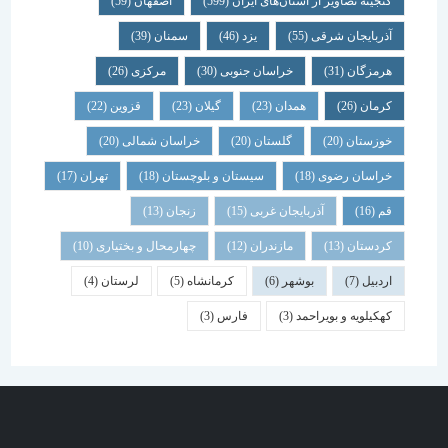
گنجینه تصاویر از استان‌های ایران
(599)
اصفهان
(59)
آذربایجان شرقی
(55)
یزد
(46)
سمنان
(39)
هرمزگان
(31)
خراسان جنوبی
(30)
مرکزی
(26)
کرمان
(26)
همدان
(23)
گیلان
(23)
قزوین
(22)
خوزستان
(20)
گلستان
(20)
خراسان شمالی
(20)
خراسان رضوی
(18)
سیستان و بلوچستان
(18)
تهران
(17)
قم
(16)
آذربایجان غربی
(15)
زنجان
(13)
کردستان
(13)
مازندران
(12)
چهارمحال و بختیاری
(10)
اردبیل
(7)
بوشهر
(6)
کرمانشاه
(5)
لرستان
(4)
کهکیلویه و بویراحمد
(3)
فارس
(3)