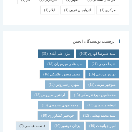
مرکزی
(1)
آذربایجان غربی
(1)
ایلام
(1)
برچسب نویسندگان انجمن
سید علیرضا قهاری
(168)
بیژن علی آبادی
(31)
شیما خرمی
(21)
سید هادی میرمیران
(18)
بهروز مرباغی
(16)
محمد منصور فلامکی
(16)
منوچهر مزینی
(15)
شهریار سیروس
(15)
محمدامین میرفندرسکی
(13)
اردشیر سیروس
(13)
انوشه منصوری
(13)
محمد مهدی محمودی
(13)
سید محمد بهشتی
(12)
خوبچهر کشاورزی
(10)
امیر جوانبخت
(10)
یزدان هوشور
(10)
فاطمه عباسی
(9)