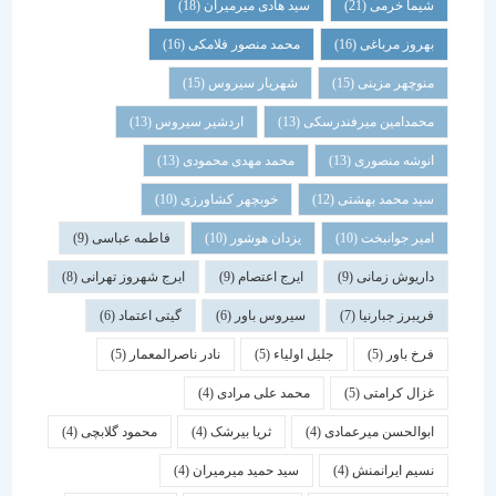
شیما خرمی
(21)
سید هادی میرمیران
(18)
بهروز مرباغی
(16)
محمد منصور فلامکی
(16)
منوچهر مزینی
(15)
شهریار سیروس
(15)
محمدامین میرفندرسکی
(13)
اردشیر سیروس
(13)
انوشه منصوری
(13)
محمد مهدی محمودی
(13)
سید محمد بهشتی
(12)
خوبچهر کشاورزی
(10)
امیر جوانبخت
(10)
یزدان هوشور
(10)
فاطمه عباسی
(9)
داریوش زمانی
(9)
ایرج اعتصام
(9)
ایرج شهروز تهرانی
(8)
فریبرز جبارنیا
(7)
سیروس باور
(6)
گیتی اعتماد
(6)
فرخ باور
(5)
جلیل اولیاء
(5)
نادر ناصرالمعمار
(5)
غزال کرامتی
(5)
محمد علی مرادی
(4)
ابوالحسن میرعمادی
(4)
ثریا بیرشک
(4)
محمود گلابچی
(4)
نسیم ایرانمنش
(4)
سید حمید میرمیران
(4)