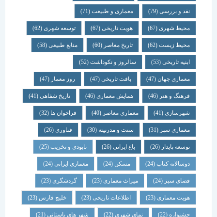
نقد و بررسی
(79)
معماری و طبیعت
(71)
محیط شهری
(67)
هویت تاریخی
(67)
توسعه شهری
(62)
محیط زیست
(62)
تاریخ معاصر
(60)
منابع طبیعی
(58)
ابنیه تاریخی
(53)
سالروز و نکوداشت
(52)
معماری جهان
(47)
بافت تاریخی
(47)
روز معمار
(47)
فرهنگ و هنر
(46)
همایش معماری
(46)
تاریخ شفاهی
(41)
شهرسازی
(41)
معماری معاصر
(40)
فراخوان ها
(32)
معماری سبز
(31)
سنت و مدرنیته
(30)
فناوری
(26)
توسعه پایدار
(26)
باغ ایرانی
(26)
نابودی و تخریب
(25)
دوسالانه کتاب
(24)
مسکن
(24)
معماری ایرانی
(24)
فضای سبز
(24)
میراث معماری
(23)
گردشگری
(23)
هویت معماری
(23)
اطلاعات تاریخی
(23)
خلیج فارس
(23)
جشنواره
(22)
نمای شهری
(22)
شهر های باستانی
(21)