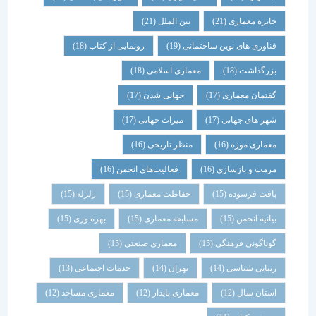
جایزه معماری
(21)
بین الملل
(21)
فناوری های نوین ساختمانی
(19)
رونمایی از کتاب
(18)
بزرگداشت
(18)
معماری اسلامی
(18)
گفتمان معماری
(17)
جهانی شدن
(17)
شهر های جهانی
(17)
میراث جهانی
(17)
معماری موزه
(16)
منظر تاریخی
(16)
مرمت و بازسازی
(16)
فعالیت‌های انجمن
(16)
بافت فرسوده
(15)
حفاظت معماری
(15)
زلزله
(15)
بیانیه انجمن
(15)
مسابقه معماری
(15)
بهره وری
(15)
گوناگونی فرهنگی
(15)
معماری صنعتی
(15)
زیبایی شناسی
(14)
تهران
(14)
خدمات اجتماعی
(13)
استان سال
(12)
معماری پایدار
(12)
معماری مساجد
(12)