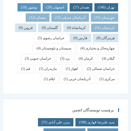
تهران
(146)
همدان
(27)
اصفهان
(20)
بوشهر
(16)
خوزستان
(15)
آذربایجان شرقی
(12)
سمنان
(12)
کردستان
(11)
کرمانشاه
(9)
گلستان
(9)
قزوین
(9)
هرمزگان
(8)
فارس
(6)
خراسان رضوی
(5)
چهارمحال و بختیاری
(4)
سیستان و بلوچستان
(4)
گیلان
(4)
کرمان
(4)
یزد
(3)
خراسان جنوبی
(3)
خراسان شمالی
(2)
اهواز
(1)
مازندران
(1)
قم
(1)
مرکزی
(1)
آذربایجان غربی
(1)
ایلام
(1)
برچسب نویسندگان انجمن
سید علیرضا قهاری
(168)
بیژن علی آبادی
(31)