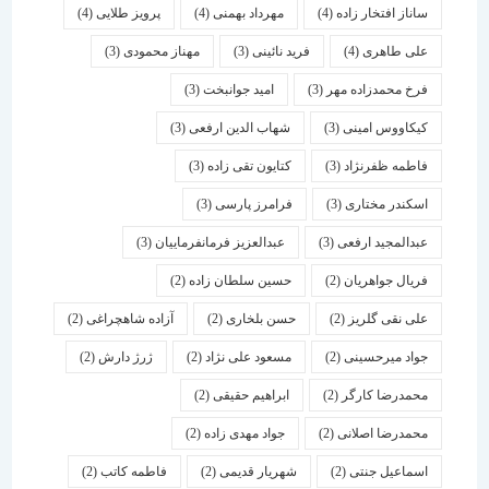
ساناز افتخار زاده
(4)
مهرداد بهمنی
(4)
پرویز طلایی
(4)
علی طاهری
(4)
فرید نائینی
(3)
مهناز محمودی
(3)
فرخ محمدزاده مهر
(3)
امید جوانبخت
(3)
کیکاووس امینی
(3)
شهاب الدین ارفعی
(3)
فاطمه ظفرنژاد
(3)
کتایون تقی زاده
(3)
اسكندر مختاری
(3)
فرامرز پارسی
(3)
عبدالمجید ارفعی
(3)
عبدالعزیز فرمانفرماییان
(3)
فریال جواهریان
(2)
حسین سلطان زاده
(2)
علی نقی گلریز
(2)
حسن بلخاری
(2)
آزاده شاهچراغی
(2)
جواد میرحسینی
(2)
مسعود علی نژاد
(2)
ژرژ دارش
(2)
محمدرضا کارگر
(2)
ابراهیم حقیقی
(2)
محمدرضا اصلانی
(2)
جواد مهدی زاده
(2)
اسماعیل جنتی
(2)
شهریار قدیمی
(2)
فاطمه کاتب
(2)