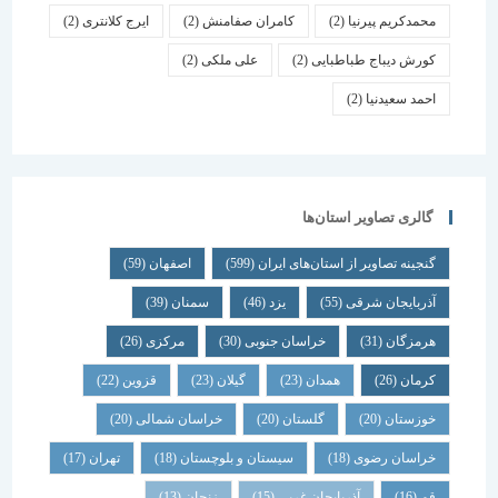
محمدکریم پیرنیا
(2)
کامران صفامنش
(2)
ایرج کلانتری
(2)
کورش دیباج طباطبایی
(2)
علی ملکی
(2)
احمد سعیدنیا
(2)
گالری تصاویر استان‌ها
گنجینه تصاویر از استان‌های ایران
(599)
اصفهان
(59)
آذربایجان شرقی
(55)
یزد
(46)
سمنان
(39)
هرمزگان
(31)
خراسان جنوبی
(30)
مرکزی
(26)
کرمان
(26)
همدان
(23)
گیلان
(23)
قزوین
(22)
خوزستان
(20)
گلستان
(20)
خراسان شمالی
(20)
خراسان رضوی
(18)
سیستان و بلوچستان
(18)
تهران
(17)
قم
(16)
آذربایجان غربی
(15)
زنجان
(13)