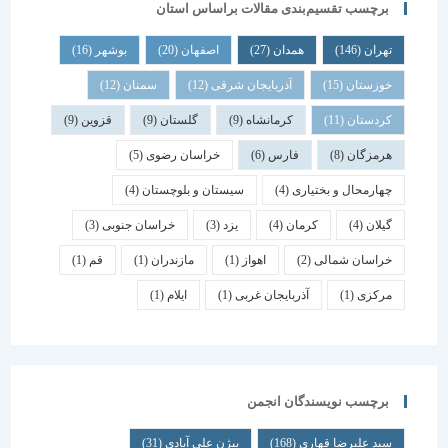
برچسب تقسیم‌بندی مقالات براساس استان
تهران
(146)
همدان
(27)
اصفهان
(20)
بوشهر
(16)
خوزستان
(15)
آذربایجان شرقی
(12)
سمنان
(12)
کردستان
(11)
کرمانشاه
(9)
گلستان
(9)
قزوین
(9)
هرمزگان
(8)
فارس
(6)
خراسان رضوی
(5)
چهارمحال و بختیاری
(4)
سیستان و بلوچستان
(4)
گیلان
(4)
کرمان
(4)
یزد
(3)
خراسان جنوبی
(3)
خراسان شمالی
(2)
اهواز
(1)
مازندران
(1)
قم
(1)
مرکزی
(1)
آذربایجان غربی
(1)
ایلام
(1)
برچسب نویسندگان انجمن
سید علیرضا قهاری
(168)
بیژن علی آبادی
(31)