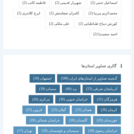
اسماعیل جنتی
(2)
شهریار قدیمی
(2)
فاطمه کاتب
(2)
محمدکریم پیرنیا
(2)
کامران صفامنش
(2)
ایرج کلانتری
(2)
کورش دیباج طباطبایی
(2)
علی ملکی
(2)
احمد سعیدنیا
(2)
گالری تصاویر استان‌ها
گنجینه تصاویر از استان‌های ایران
(599)
اصفهان
(59)
آذربایجان شرقی
(55)
یزد
(46)
سمنان
(39)
هرمزگان
(31)
خراسان جنوبی
(30)
مرکزی
(26)
کرمان
(26)
همدان
(23)
گیلان
(23)
قزوین
(22)
خوزستان
(20)
گلستان
(20)
خراسان شمالی
(20)
خراسان رضوی
(18)
سیستان و بلوچستان
(18)
تهران
(17)