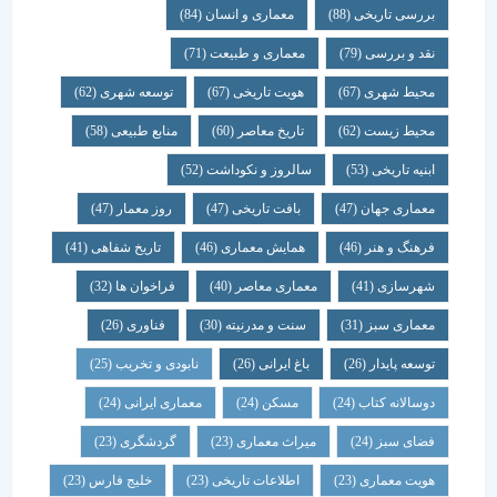
بررسی تاریخی
(88)
معماری و انسان
(84)
نقد و بررسی
(79)
معماری و طبیعت
(71)
محیط شهری
(67)
هویت تاریخی
(67)
توسعه شهری
(62)
محیط زیست
(62)
تاریخ معاصر
(60)
منابع طبیعی
(58)
ابنیه تاریخی
(53)
سالروز و نکوداشت
(52)
معماری جهان
(47)
بافت تاریخی
(47)
روز معمار
(47)
فرهنگ و هنر
(46)
همایش معماری
(46)
تاریخ شفاهی
(41)
شهرسازی
(41)
معماری معاصر
(40)
فراخوان ها
(32)
معماری سبز
(31)
سنت و مدرنیته
(30)
فناوری
(26)
توسعه پایدار
(26)
باغ ایرانی
(26)
نابودی و تخریب
(25)
دوسالانه کتاب
(24)
مسکن
(24)
معماری ایرانی
(24)
فضای سبز
(24)
میراث معماری
(23)
گردشگری
(23)
هویت معماری
(23)
اطلاعات تاریخی
(23)
خلیج فارس
(23)