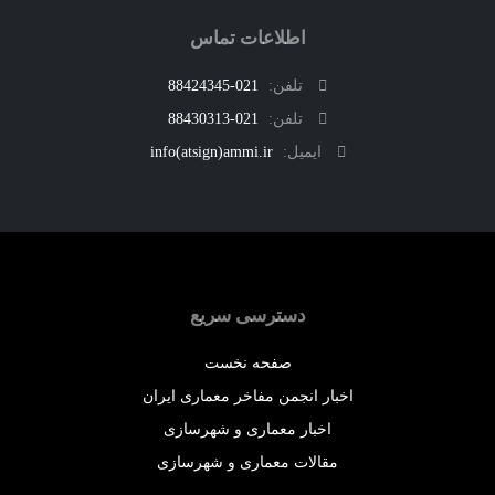
اطلاعات تماس
تلفن:
021-88424345
تلفن:
021-88430313
ایمیل:
info(atsign)ammi.ir
دسترسی سریع
صفحه نخست
اخبار انجمن مفاخر معماری ایران
اخبار معماری و شهرسازی
مقالات معماری و شهرسازی