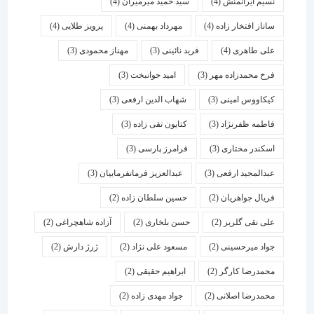
نسیم ایرانمنش
(4)
سید حمید میرمیران
(4)
ساناز افتخار زاده
(4)
مهرداد بهمنی
(4)
پرویز طلایی
(4)
علی طاهری
(4)
فرید نائینی
(3)
مهناز محمودی
(3)
فرخ محمدزاده مهر
(3)
امید جوانبخت
(3)
کیکاووس امینی
(3)
شهاب الدین ارفعی
(3)
فاطمه ظفرنژاد
(3)
کتایون تقی زاده
(3)
اسكندر مختاری
(3)
فرامرز پارسی
(3)
عبدالمجید ارفعی
(3)
عبدالعزیز فرمانفرماییان
(3)
فریال جواهریان
(2)
حسین سلطان زاده
(2)
علی نقی گلریز
(2)
حسن بلخاری
(2)
آزاده شاهچراغی
(2)
جواد میرحسینی
(2)
مسعود علی نژاد
(2)
ژرژ دارش
(2)
محمدرضا کارگر
(2)
ابراهیم حقیقی
(2)
محمدرضا اصلانی
(2)
جواد مهدی زاده
(2)