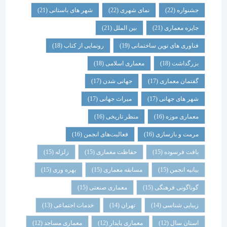
جشنواره
(22)
نمای شهری
(22)
شهر های باستانی
(21)
جایزه معماری
(21)
بین الملل
(21)
فناوری های نوین ساختمانی
(19)
رونمایی از کتاب
(18)
بزرگداشت
(18)
معماری اسلامی
(18)
گفتمان معماری
(17)
جهانی شدن
(17)
شهر های جهانی
(17)
میراث جهانی
(17)
معماری موزه
(16)
منظر تاریخی
(16)
مرمت و بازسازی
(16)
فعالیت‌های انجمن
(16)
بافت فرسوده
(15)
حفاظت معماری
(15)
زلزله
(15)
بیانیه انجمن
(15)
مسابقه معماری
(15)
بهره وری
(15)
گوناگونی فرهنگی
(15)
معماری صنعتی
(15)
زیبایی شناسی
(14)
تهران
(14)
خدمات اجتماعی
(13)
استان سال
(12)
معماری پایدار
(12)
معماری مساجد
(12)