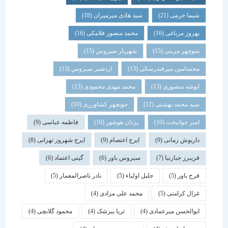
شیما خرمی
(21)
سید هادی میرمیران
(18)
بهروز مرباغی
(16)
محمد منصور فلامکی
(16)
منوچهر مزینی
(15)
شهریار سیروس
(15)
محمدامین میرفندرسکی
(13)
اردشیر سیروس
(13)
انوشه منصوری
(13)
محمد مهدی محمودی
(13)
سید محمد بهشتی
(12)
خوبچهر کشاورزی
(10)
امیر جوانبخت
(10)
یزدان هوشور
(10)
فاطمه عباسی
(9)
داریوش زمانی
(9)
ایرج اعتصام
(9)
ایرج شهروز تهرانی
(8)
فریبرز جبارنیا
(7)
سیروس باور
(6)
گیتی اعتماد
(6)
فرخ باور
(5)
جلیل اولیاء
(5)
نادر ناصرالمعمار
(5)
غزال کرامتی
(5)
محمد علی مرادی
(4)
ابوالحسن میرعمادی
(4)
ثریا بیرشک
(4)
محمود گلابچی
(4)