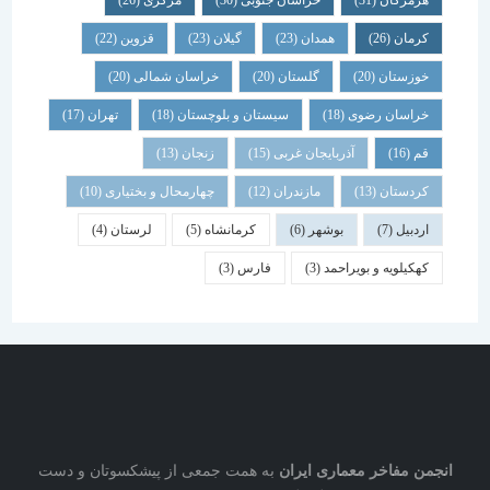
هرمزگان
(31)
خراسان جنوبی
(30)
مرکزی
(26)
کرمان
(26)
همدان
(23)
گیلان
(23)
قزوین
(22)
خوزستان
(20)
گلستان
(20)
خراسان شمالی
(20)
خراسان رضوی
(18)
سیستان و بلوچستان
(18)
تهران
(17)
قم
(16)
آذربایجان غربی
(15)
زنجان
(13)
کردستان
(13)
مازندران
(12)
چهارمحال و بختیاری
(10)
اردبیل
(7)
بوشهر
(6)
کرمانشاه
(5)
لرستان
(4)
کهکیلویه و بویراحمد
(3)
فارس
(3)
نجمن مفاخر معماری ایران
به همت جمعی از پیشکسوتان و دست