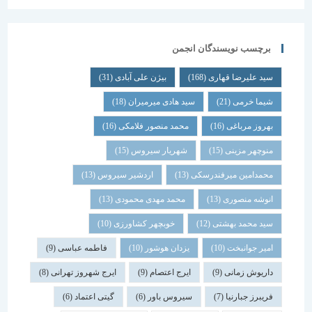
برچسب نویسندگان انجمن
سید علیرضا قهاری
(168)
بیژن علی آبادی
(31)
شیما خرمی
(21)
سید هادی میرمیران
(18)
بهروز مرباغی
(16)
محمد منصور فلامکی
(16)
منوچهر مزینی
(15)
شهریار سیروس
(15)
محمدامین میرفندرسکی
(13)
اردشیر سیروس
(13)
انوشه منصوری
(13)
محمد مهدی محمودی
(13)
سید محمد بهشتی
(12)
خوبچهر کشاورزی
(10)
امیر جوانبخت
(10)
یزدان هوشور
(10)
فاطمه عباسی
(9)
داریوش زمانی
(9)
ایرج اعتصام
(9)
ایرج شهروز تهرانی
(8)
فریبرز جبارنیا
(7)
سیروس باور
(6)
گیتی اعتماد
(6)