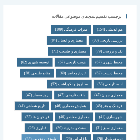
برچسب تقسیم‌بندی‌های موضوعی مقالات
هم اندیشی
(154)
میراث فرهنگی
(109)
بررسی تاریخی
(88)
معماری و انسان
(84)
نقد و بررسی
(79)
معماری و طبیعت
(71)
محیط شهری
(67)
هویت تاریخی
(67)
توسعه شهری
(62)
محیط زیست
(62)
تاریخ معاصر
(60)
منابع طبیعی
(58)
ابنیه تاریخی
(53)
سالروز و نکوداشت
(52)
معماری جهان
(47)
بافت تاریخی
(47)
روز معمار
(47)
فرهنگ و هنر
(46)
همایش معماری
(46)
تاریخ شفاهی
(41)
شهرسازی
(41)
معماری معاصر
(40)
فراخوان ها
(32)
معماری سبز
(31)
سنت و مدرنیته
(30)
فناوری
(26)
توسعه پایدار
(26)
باغ ایرانی
(26)
نابودی و تخریب
(25)