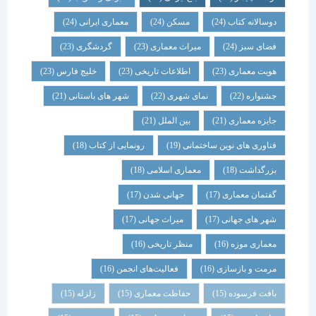
دوسالانه کتاب
(24)
مسکن
(24)
معماری ایرانی
(24)
فضای سبز
(24)
میراث معماری
(23)
گردشگری
(23)
هویت معماری
(23)
اطلاعات تاریخی
(23)
خلیج فارس
(23)
جشنواره
(22)
نمای شهری
(22)
شهر های باستانی
(21)
جایزه معماری
(21)
بین الملل
(21)
فناوری های نوین ساختمانی
(19)
رونمایی از کتاب
(18)
بزرگداشت
(18)
معماری اسلامی
(18)
گفتمان معماری
(17)
جهانی شدن
(17)
شهر های جهانی
(17)
میراث جهانی
(17)
معماری موزه
(16)
منظر تاریخی
(16)
مرمت و بازسازی
(16)
فعالیت‌های انجمن
(16)
بافت فرسوده
(15)
حفاظت معماری
(15)
زلزله
(15)