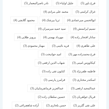
فرخ باور
(5)
جلیل اولیاء
(5)
نادر ناصرالمعمار
(5)
غزال کرامتی
(5)
محمد علی مرادی
(4)
ابوالحسن میرعمادی
(4)
ثریا بیرشک
(4)
محمود گلابچی
(4)
نسیم ایرانمنش
(4)
سید حمید میرمیران
(4)
ساناز افتخار زاده
(4)
مهرداد بهمنی
(4)
پرویز طلایی
(4)
علی طاهری
(4)
فرید نائینی
(3)
مهناز محمودی
(3)
فرخ محمدزاده مهر
(3)
امید جوانبخت
(3)
کیکاووس امینی
(3)
شهاب الدین ارفعی
(3)
فاطمه ظفرنژاد
(3)
کتایون تقی زاده
(3)
اسكندر مختاری
(3)
فرامرز پارسی
(3)
عبدالمجید ارفعی
(3)
عبدالعزیز فرمانفرماییان
(3)
فریال جواهریان
(2)
حسین سلطان زاده
(2)
علی نقی گلریز
(2)
حسن بلخاری
(2)
آزاده شاهچراغی
(2)