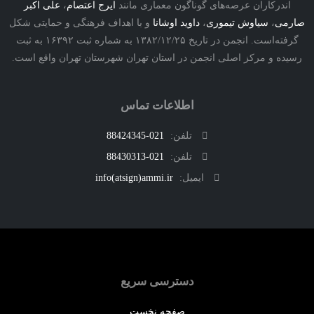
درکاران عرصه‌های گوناگون معماری مانند
ایرج اعتصام
،
علی اکبر
ی
،
سیاوش تیموری
،
داوید اوشانا
و با اهداف فرهنگی و حمایتی شکل
گرفته‌است. انجمن در تاریخ ۱۳۸۲/۱۲/۲۵ به شماره ثبت ۱۶۳۹۲ به ثبت
ه و مرکز اصلی انجمن در استان تهران شهرستان تهران واقع است.
اطلاعات تماس
تلفن:
021-88424345
تلفن:
021-88430313
ایمیل:
info(atsign)ammi.ir
دسترسی سریع
صفحه نخست