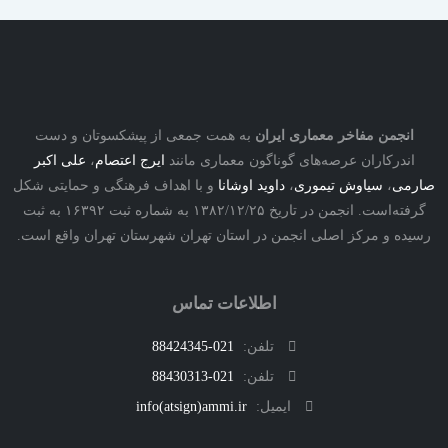
نجمن مفاخر معماری ایران
به همت جمعی از پیشکسوتان و دست
درکاران عرصه‌های گوناگون معماری مانند
ایرج اعتصام
،
علی اکبر
ی
،
سیاوش تیموری
،
داوید اوشانا
و با اهداف فرهنگی و حمایتی شکل
گرفته‌است. انجمن در تاریخ ۱۳۸۲/۱۲/۲۵ به شماره ثبت ۱۶۳۹۲ به ثبت
ه و مرکز اصلی انجمن در استان تهران شهرستان تهران واقع است.
اطلاعات تماس
تلفن:
021-88424345
تلفن:
021-88430313
ایمیل:
info(atsign)ammi.ir