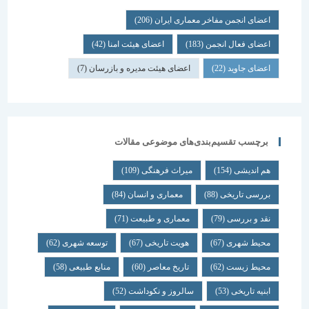
اعضای انجمن مفاخر معماری ایران
(206)
اعضای فعال انجمن
(183)
اعضای هیئت امنا
(42)
اعضای جاوید
(22)
اعضای هیئت مدیره و بازرسان
(7)
برچسب تقسیم‌بندی‌های موضوعی مقالات
هم اندیشی
(154)
میراث فرهنگی
(109)
بررسی تاریخی
(88)
معماری و انسان
(84)
نقد و بررسی
(79)
معماری و طبیعت
(71)
محیط شهری
(67)
هویت تاریخی
(67)
توسعه شهری
(62)
محیط زیست
(62)
تاریخ معاصر
(60)
منابع طبیعی
(58)
ابنیه تاریخی
(53)
سالروز و نکوداشت
(52)