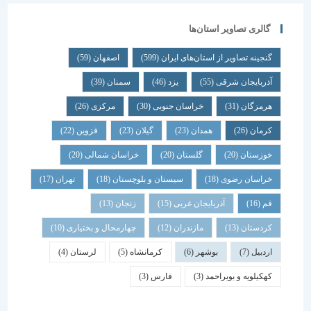
گالری تصاویر استان‌ها
گنجینه تصاویر از استان‌های ایران
(599)
اصفهان
(59)
آذربایجان شرقی
(55)
یزد
(46)
سمنان
(39)
هرمزگان
(31)
خراسان جنوبی
(30)
مرکزی
(26)
کرمان
(26)
همدان
(23)
گیلان
(23)
قزوین
(22)
خوزستان
(20)
گلستان
(20)
خراسان شمالی
(20)
خراسان رضوی
(18)
سیستان و بلوچستان
(18)
تهران
(17)
قم
(16)
آذربایجان غربی
(15)
زنجان
(13)
کردستان
(13)
مازندران
(12)
چهارمحال و بختیاری
(10)
اردبیل
(7)
بوشهر
(6)
کرمانشاه
(5)
لرستان
(4)
کهکیلویه و بویراحمد
(3)
فارس
(3)