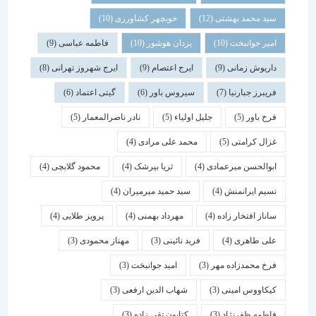
سید محمد بهشتی
(12)
خوبچهر کشاورزی
(10)
امیر جوانبخت
(10)
یزدان هوشور
(10)
فاطمه عباسی
(9)
داریوش زمانی
(9)
ایرج اعتصام
(9)
ایرج شهروز تهرانی
(8)
فریبرز جبارنیا
(7)
سیروس باور
(6)
گیتی اعتماد
(6)
فرخ باور
(5)
جلیل اولیاء
(5)
نادر ناصرالمعمار
(5)
غزال کرامتی
(5)
محمد علی مرادی
(4)
ابوالحسن میرعمادی
(4)
ثریا بیرشک
(4)
محمود گلابچی
(4)
نسیم ایرانمنش
(4)
سید حمید میرمیران
(4)
ساناز افتخار زاده
(4)
مهرداد بهمنی
(4)
پرویز طلایی
(4)
علی طاهری
(4)
فرید نائینی
(3)
مهناز محمودی
(3)
فرخ محمدزاده مهر
(3)
امید جوانبخت
(3)
کیکاووس امینی
(3)
شهاب الدین ارفعی
(3)
فاطمه ظفرنژاد
(3)
کتایون تقی زاده
(3)