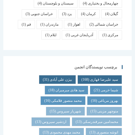
چهارمحال و بختیاری
(4)
سیستان و بلوچستان
(4)
گیلان
(4)
کرمان
(4)
یزد
(3)
خراسان جنوبی
(3)
خراسان شمالی
(2)
اهواز
(1)
مازندران
(1)
قم
(1)
مرکزی
(1)
آذربایجان غربی
(1)
ایلام
(1)
برچسب نویسندگان انجمن
سید علیرضا قهاری
(168)
بیژن علی آبادی
(31)
شیما خرمی
(21)
سید هادی میرمیران
(18)
بهروز مرباغی
(16)
محمد منصور فلامکی
(16)
منوچهر مزینی
(15)
شهریار سیروس
(15)
محمدامین میرفندرسکی
(13)
اردشیر سیروس
(13)
انوشه منصوری
(13)
محمد مهدی محمودی
(13)