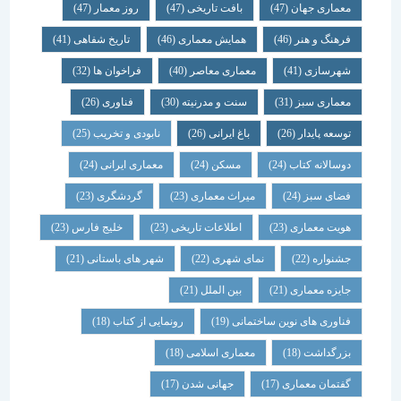
معماری جهان
(47)
بافت تاریخی
(47)
روز معمار
(47)
فرهنگ و هنر
(46)
همایش معماری
(46)
تاریخ شفاهی
(41)
شهرسازی
(41)
معماری معاصر
(40)
فراخوان ها
(32)
معماری سبز
(31)
سنت و مدرنیته
(30)
فناوری
(26)
توسعه پایدار
(26)
باغ ایرانی
(26)
نابودی و تخریب
(25)
دوسالانه کتاب
(24)
مسکن
(24)
معماری ایرانی
(24)
فضای سبز
(24)
میراث معماری
(23)
گردشگری
(23)
هویت معماری
(23)
اطلاعات تاریخی
(23)
خلیج فارس
(23)
جشنواره
(22)
نمای شهری
(22)
شهر های باستانی
(21)
جایزه معماری
(21)
بین الملل
(21)
فناوری های نوین ساختمانی
(19)
رونمایی از کتاب
(18)
بزرگداشت
(18)
معماری اسلامی
(18)
گفتمان معماری
(17)
جهانی شدن
(17)