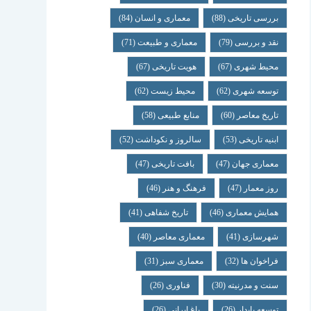
بررسی تاریخی
(88)
معماری و انسان
(84)
نقد و بررسی
(79)
معماری و طبیعت
(71)
محیط شهری
(67)
هویت تاریخی
(67)
توسعه شهری
(62)
محیط زیست
(62)
تاریخ معاصر
(60)
منابع طبیعی
(58)
ابنیه تاریخی
(53)
سالروز و نکوداشت
(52)
معماری جهان
(47)
بافت تاریخی
(47)
روز معمار
(47)
فرهنگ و هنر
(46)
همایش معماری
(46)
تاریخ شفاهی
(41)
شهرسازی
(41)
معماری معاصر
(40)
فراخوان ها
(32)
معماری سبز
(31)
سنت و مدرنیته
(30)
فناوری
(26)
توسعه پایدار
(26)
باغ ایرانی
(26)