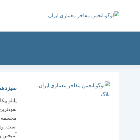
رش
ه
حتوا
سیزدهمی
نفوذترین
مجسمه س
است. وی 
آمیختن ر