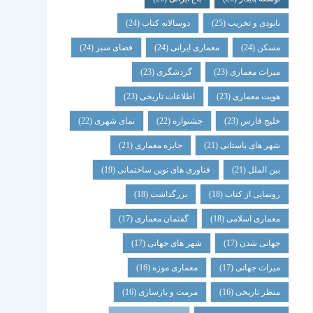
نابودی و تخریب
(25)
دوسالانه کتاب
(24)
مسکن
(24)
معماری ایرانی
(24)
فضای سبز
(24)
میراث معماری
(23)
گردشگری
(23)
هویت معماری
(23)
اطلاعات تاریخی
(23)
خلیج فارس
(23)
جشنواره
(22)
نمای شهری
(22)
شهر های باستانی
(21)
جایزه معماری
(21)
بین الملل
(21)
فناوری های نوین ساختمانی
(19)
رونمایی از کتاب
(18)
بزرگداشت
(18)
معماری اسلامی
(18)
گفتمان معماری
(17)
جهانی شدن
(17)
شهر های جهانی
(17)
میراث جهانی
(17)
معماری موزه
(16)
منظر تاریخی
(16)
مرمت و بازسازی
(16)