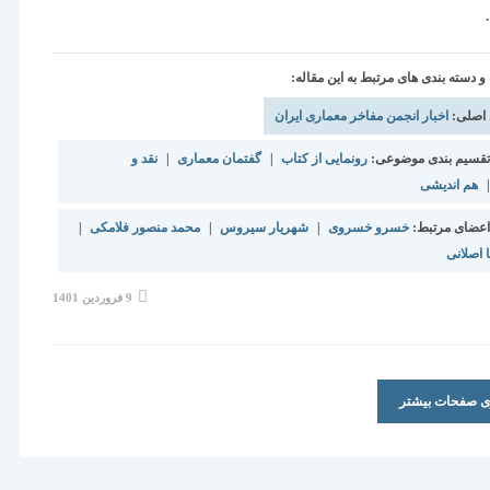
دسته بندی های مرتبط به این مقاله:
 اصلی:
اخبار انجمن مفاخر معماری ایران
قسیم بندی موضوعی:
رونمایی از کتاب
|
گفتمان معماری
|
نقد و
|
هم اندیشی
عضای مرتبط:
خسرو خسروی
|
شهریار سیروس
|
محمد منصور فلامکی
|
اصلانی
نوشته
9 فروردین 1401
منتشر
شده
است:
ری صفحات بیشتر