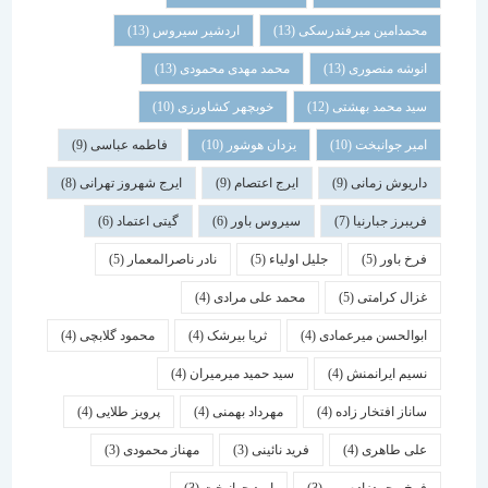
محمدامین میرفندرسکی
(13)
اردشیر سیروس
(13)
انوشه منصوری
(13)
محمد مهدی محمودی
(13)
سید محمد بهشتی
(12)
خوبچهر کشاورزی
(10)
امیر جوانبخت
(10)
یزدان هوشور
(10)
فاطمه عباسی
(9)
داریوش زمانی
(9)
ایرج اعتصام
(9)
ایرج شهروز تهرانی
(8)
فریبرز جبارنیا
(7)
سیروس باور
(6)
گیتی اعتماد
(6)
فرخ باور
(5)
جلیل اولیاء
(5)
نادر ناصرالمعمار
(5)
غزال کرامتی
(5)
محمد علی مرادی
(4)
ابوالحسن میرعمادی
(4)
ثریا بیرشک
(4)
محمود گلابچی
(4)
نسیم ایرانمنش
(4)
سید حمید میرمیران
(4)
ساناز افتخار زاده
(4)
مهرداد بهمنی
(4)
پرویز طلایی
(4)
علی طاهری
(4)
فرید نائینی
(3)
مهناز محمودی
(3)