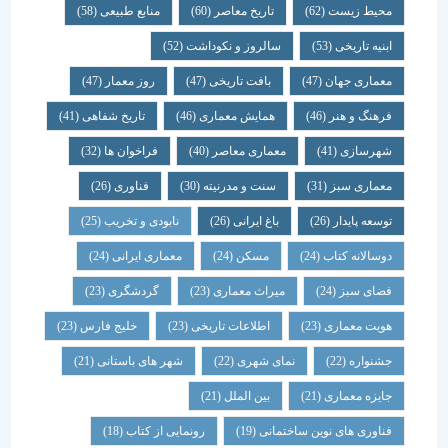
محیط زیست
(62)
تاریخ معاصر
(60)
منابع طبیعی
(58)
ابنیه تاریخی
(53)
سالروز و نکوداشت
(52)
معماری جهان
(47)
بافت تاریخی
(47)
روز معمار
(47)
فرهنگ و هنر
(46)
همایش معماری
(46)
تاریخ شفاهی
(41)
شهرسازی
(41)
معماری معاصر
(40)
فراخوان ها
(32)
معماری سبز
(31)
سنت و مدرنیته
(30)
فناوری
(26)
توسعه پایدار
(26)
باغ ایرانی
(26)
نابودی و تخریب
(25)
دوسالانه کتاب
(24)
مسکن
(24)
معماری ایرانی
(24)
فضای سبز
(24)
میراث معماری
(23)
گردشگری
(23)
هویت معماری
(23)
اطلاعات تاریخی
(23)
خلیج فارس
(23)
جشنواره
(22)
نمای شهری
(22)
شهر های باستانی
(21)
جایزه معماری
(21)
بین الملل
(21)
فناوری های نوین ساختمانی
(19)
رونمایی از کتاب
(18)