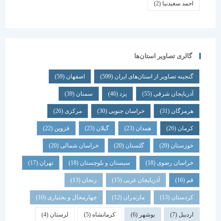
احمد سعیدنیا
(2)
گالری تصاویر استان‌ها
گنجینه تصاویر از استان‌های ایران
(599)
اصفهان
(59)
آذربایجان شرقی
(55)
یزد
(46)
سمنان
(39)
هرمزگان
(31)
خراسان جنوبی
(30)
مرکزی
(26)
کرمان
(26)
همدان
(23)
گیلان
(23)
قزوین
(22)
خوزستان
(20)
گلستان
(20)
خراسان شمالی
(20)
خراسان رضوی
(18)
سیستان و بلوچستان
(18)
تهران
(17)
قم
(16)
آذربایجان غربی
(15)
زنجان
(13)
کردستان
(13)
مازندران
(12)
چهارمحال و بختیاری
(10)
اردبیل
(7)
بوشهر
(6)
کرمانشاه
(5)
لرستان
(4)