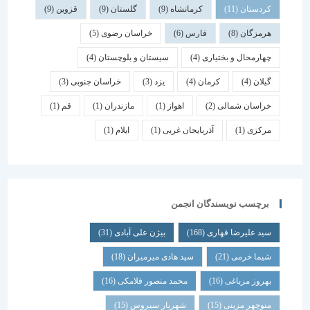
کردستان
(11)
کرمانشاه
(9)
گلستان
(9)
قزوین
(9)
هرمزگان
(8)
فارس
(6)
خراسان رضوی
(5)
چهارمحال و بختیاری
(4)
سیستان و بلوچستان
(4)
گیلان
(4)
کرمان
(4)
یزد
(3)
خراسان جنوبی
(3)
خراسان شمالی
(2)
اهواز
(1)
مازندران
(1)
قم
(1)
مرکزی
(1)
آذربایجان غربی
(1)
ایلام
(1)
برچسب نویسندگان انجمن
سید علیرضا قهاری
(168)
بیژن علی آبادی
(31)
شیما خرمی
(21)
سید هادی میرمیران
(18)
بهروز مرباغی
(16)
محمد منصور فلامکی
(16)
منوچهر مزینی
(15)
شهریار سیروس
(15)