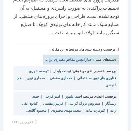
تحقیقات پراکنده، به صورت راهبردی و مستقل، به آن
توجه نشده است. طراحی و اجرای پروژه های صنعتی، از
صنایع سبک مانند کارخانه های تولیدی کوچک تا صنایع
سنگین مانند فولاد، آلومینیوم، نفت،…
برچسب و دسته بندی های مرتبط به این مقاله:
دسته‌های اصلی:
اخبار انجمن مفاخر معماری ایران
برچسب تقسیم بندی موضوعی:
توسعه پایدار
|
توسعه شهری
|
فناوری های نوین ساختمانی
|
معماری صنعتی
|
معماری نوین
|
هم
اندیشی
برچسب اعضای مرتبط:
احمد علیپور
|
امیر فرجی
|
حمید
رستگار
|
سیروس بزرگ گرایلی
|
فریبرز مقیمی
|
کتایون تقی
زاده
|
کیومرث بیات
|
محمد مهدی محمودی
|
محمود گلابچی
نوشته
9 فروردین 1401
منتشر
شده