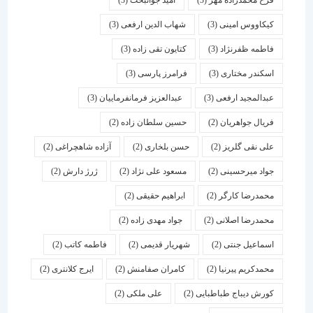
فرخ محمدزاده مهر
(3)
امید جوانبخت
(3)
کیکاووس امینی
(3)
شهاب الدین ارفعی
(3)
فاطمه ظفرنژاد
(3)
کتایون تقی زاده
(3)
اسكندر مختاری
(3)
فرامرز پارسی
(3)
عبدالمجید ارفعی
(3)
عبدالعزیز فرمانفرماییان
(3)
فریال جواهریان
(2)
حسین سلطان زاده
(2)
علی نقی گلریز
(2)
حسن بلخاری
(2)
آزاده شاهچراغی
(2)
جواد میرحسینی
(2)
مسعود علی نژاد
(2)
ژرژ دارش
(2)
محمدرضا کارگر
(2)
ابراهیم حقیقی
(2)
محمدرضا اصلانی
(2)
جواد مهدی زاده
(2)
اسماعیل جنتی
(2)
شهریار قدیمی
(2)
فاطمه کاتب
(2)
محمدکریم پیرنیا
(2)
کامران صفامنش
(2)
ایرج کلانتری
(2)
کورش دیباج طباطبایی
(2)
علی ملکی
(2)