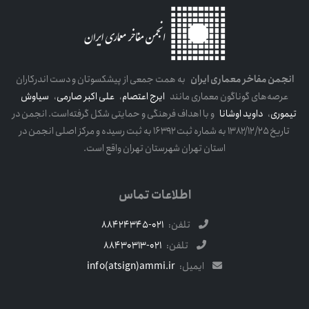
انجمن مفاخر معماری ایران
به همت جمعی از پیشکسوتان و دست اندرکاران
عرصه‌های گوناگون معماری مانند
ایرج اعتصام
،
علی اکبر صارمی
،
سیاوش
تیموری
،
داوید اوشانا
و با اهداف فرهنگی و حمایتی شکل گرفته‌است. انجمن در
تاریخ ۱۳۸۲/۱۲/۲۵ به شماره ثبت ۱۶۳۹۲ به ثبت رسیده و مرکز اصلی انجمن در
استان تهران شهرستان تهران واقع است.
اطلاعات تماس
تلفن:
021-88424345
تلفن:
021-88430313
ایمیل:
info(atsign)ammi.ir