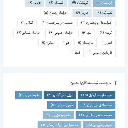
کردستان
(11)
کرمانشاه
(9)
گلستان
(9)
قزوین
(9)
هرمزگان
(8)
فارس
(6)
خراسان رضوی
(5)
چهارمحال و بختیاری
(4)
سیستان و بلوچستان
(4)
گیلان
(4)
کرمان
(4)
یزد
(3)
خراسان جنوبی
(3)
خراسان شمالی
(2)
اهواز
(1)
مازندران
(1)
قم
(1)
مرکزی
(1)
آذربایجان غربی
(1)
ایلام
(1)
برچسب نویسندگان انجمن
سید علیرضا قهاری
(168)
بیژن علی آبادی
(31)
شیما خرمی
(21)
سید هادی میرمیران
(18)
بهروز مرباغی
(16)
محمد منصور فلامکی
(16)
منوچهر مزینی
(15)
شهریار سیروس
(15)
محمدامین میرفندرسکی
(13)