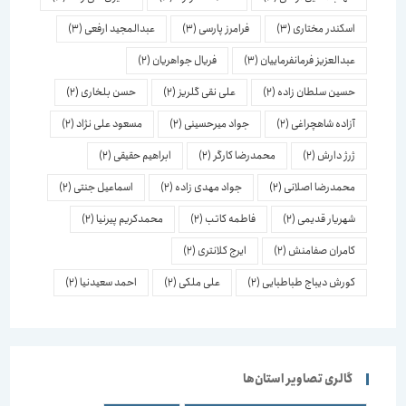
اسكندر مختاری
(3)
فرامرز پارسی
(3)
عبدالمجید ارفعی
(3)
عبدالعزیز فرمانفرماییان
(3)
فریال جواهریان
(2)
حسین سلطان زاده
(2)
علی نقی گلریز
(2)
حسن بلخاری
(2)
آزاده شاهچراغی
(2)
جواد میرحسینی
(2)
مسعود علی نژاد
(2)
ژرژ دارش
(2)
محمدرضا کارگر
(2)
ابراهیم حقیقی
(2)
محمدرضا اصلانی
(2)
جواد مهدی زاده
(2)
اسماعیل جنتی
(2)
شهریار قدیمی
(2)
فاطمه کاتب
(2)
محمدکریم پیرنیا
(2)
کامران صفامنش
(2)
ایرج کلانتری
(2)
کورش دیباج طباطبایی
(2)
علی ملکی
(2)
احمد سعیدنیا
(2)
گالری تصاویر استان‌ها