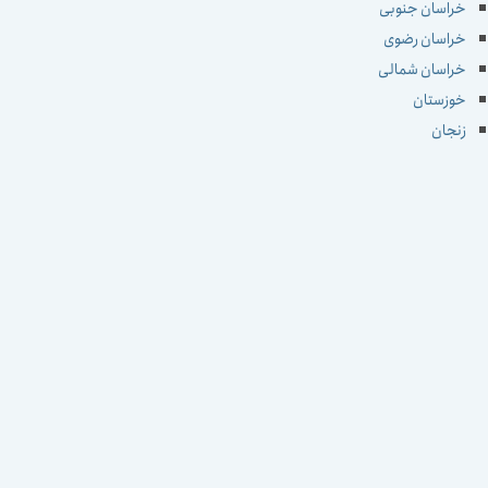
خراسان جنوبی
خراسان رضوی
خراسان شمالی
خوزستان
زنجان
سمنان
سیستان و بلوچستان
فارس
قزوین
قم
کردستان
کرمان
کرمانشاه
کهکیلویه و بویراحمد
گلستان
گیلان