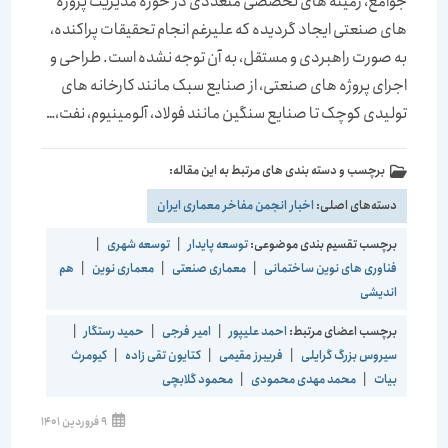
جوامع، زمینه های تخصصی متعددی در حوزه مدیریت پروژه
های صنعتی ایجاد گردیده که علیرغم انجام تحقیقات پراکنده،
به صورت راهبردی و مستقل، به آن توجه نشده است. طراحی و
اجرای پروژه های صنعتی، از صنایع سبک مانند کارخانه های
تولیدی کوچک تا صنایع سنگین مانند فولاد، آلومینیوم، نفت،…
برچسب و دسته بندی های مرتبط به این مقاله:
دسته‌های اصلی:
اخبار انجمن مفاخر معماری ایران
برچسب تقسیم بندی موضوعی:
توسعه پایدار
|
توسعه شهری
|
فناوری های نوین ساختمانی
|
معماری صنعتی
|
معماری نوین
|
هم
اندیشی
برچسب اعضای مرتبط:
احمد علیپور
|
امیر فرجی
|
حمید رستگار
|
سیروس بزرگ گرایلی
|
فریبرز مقیمی
|
کتایون تقی زاده
|
کیومرث
بیات
|
محمد مهدی محمودی
|
محمود گلابچی
9 فروردین 1401