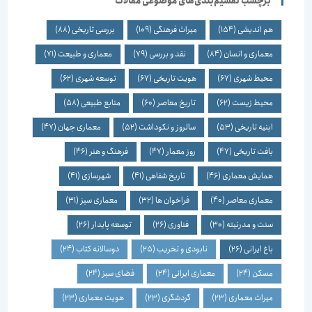
برچسب تقسیم‌بندی‌های موضوعی مقالات
هم اندیشی
(154)
میراث فرهنگی
(109)
بررسی تاریخی
(88)
معماری و انسان
(84)
نقد و بررسی
(79)
معماری و طبیعت
(71)
محیط شهری
(67)
هویت تاریخی
(67)
توسعه شهری
(62)
محیط زیست
(62)
تاریخ معاصر
(60)
منابع طبیعی
(58)
ابنیه تاریخی
(53)
سالروز و نکوداشت
(52)
معماری جهان
(47)
بافت تاریخی
(47)
روز معمار
(47)
فرهنگ و هنر
(46)
همایش معماری
(46)
تاریخ شفاهی
(41)
شهرسازی
(41)
معماری معاصر
(40)
فراخوان ها
(32)
معماری سبز
(31)
سنت و مدرنیته
(30)
فناوری
(26)
توسعه پایدار
(26)
باغ ایرانی
(26)
نابودی و تخریب
(25)
دوسالانه کتاب
(24)
مسکن
(24)
معماری ایرانی
(24)
فضای سبز
(24)
میراث معماری
(23)
گردشگری
(23)
هویت معماری
(23)