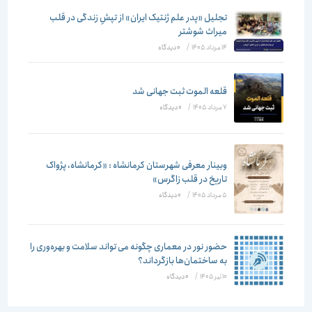
تجلیل «پدر علم ژنتیک ایران» از تپشِ زندگی در قلب
میراث شوشتر
14 مرداد 1405
/
۰ دیدگاه
قلعه الموت ثبت جهانی شد
7 مرداد 1405
/
۰ دیدگاه
وبینار معرفی شهرستان کرمانشاه : «کرمانشاه، پژواک
تاریخ در قلب زاگرس»
5 مرداد 1405
/
۰ دیدگاه
حضور نور در معماری چگونه می تواند سلامت و بهره‌وری را
به ساختمان‌ها بازگرداند؟
10 تیر 1405
/
۰ دیدگاه