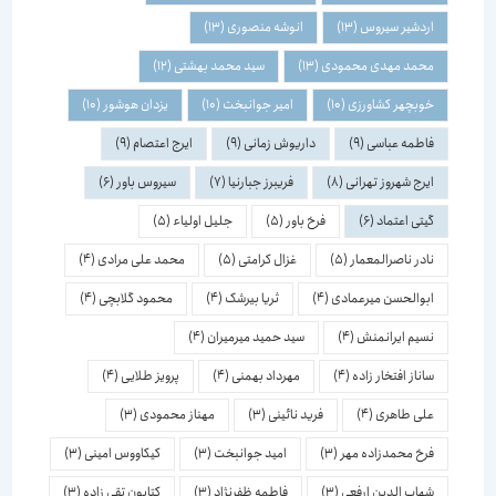
اردشیر سیروس
(13)
انوشه منصوری
(13)
محمد مهدی محمودی
(13)
سید محمد بهشتی
(12)
خوبچهر کشاورزی
(10)
امیر جوانبخت
(10)
یزدان هوشور
(10)
فاطمه عباسی
(9)
داریوش زمانی
(9)
ایرج اعتصام
(9)
ایرج شهروز تهرانی
(8)
فریبرز جبارنیا
(7)
سیروس باور
(6)
گیتی اعتماد
(6)
فرخ باور
(5)
جلیل اولیاء
(5)
نادر ناصرالمعمار
(5)
غزال کرامتی
(5)
محمد علی مرادی
(4)
ابوالحسن میرعمادی
(4)
ثریا بیرشک
(4)
محمود گلابچی
(4)
نسیم ایرانمنش
(4)
سید حمید میرمیران
(4)
ساناز افتخار زاده
(4)
مهرداد بهمنی
(4)
پرویز طلایی
(4)
علی طاهری
(4)
فرید نائینی
(3)
مهناز محمودی
(3)
فرخ محمدزاده مهر
(3)
امید جوانبخت
(3)
کیکاووس امینی
(3)
شهاب الدین ارفعی
(3)
فاطمه ظفرنژاد
(3)
کتایون تقی زاده
(3)