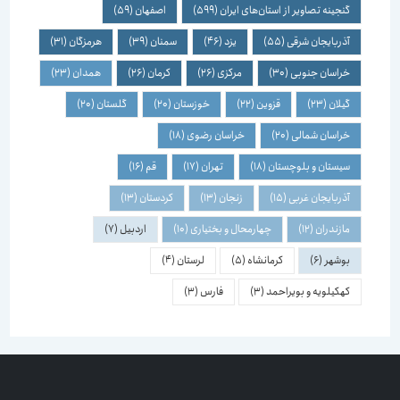
گنجینه تصاویر از استان‌های ایران
(599)
اصفهان
(59)
آذربایجان شرقی
(55)
یزد
(46)
سمنان
(39)
هرمزگان
(31)
خراسان جنوبی
(30)
مرکزی
(26)
کرمان
(26)
همدان
(23)
گیلان
(23)
قزوین
(22)
خوزستان
(20)
گلستان
(20)
خراسان شمالی
(20)
خراسان رضوی
(18)
سیستان و بلوچستان
(18)
تهران
(17)
قم
(16)
آذربایجان غربی
(15)
زنجان
(13)
کردستان
(13)
مازندران
(12)
چهارمحال و بختیاری
(10)
اردبیل
(7)
بوشهر
(6)
کرمانشاه
(5)
لرستان
(4)
کهکیلویه و بویراحمد
(3)
فارس
(3)