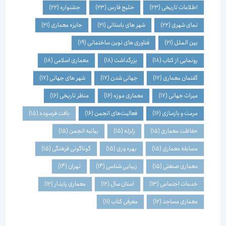
اطلاعات تاریخی
(23)
خلیج فارس
(23)
جشنواره
(22)
نمای شهری
(22)
شهر های باستانی
(21)
جایزه معماری
(21)
بین الملل
(21)
فناوری های نوین ساختمانی
(19)
رونمایی از کتاب
(18)
بزرگداشت
(18)
معماری اسلامی
(18)
گفتمان معماری
(17)
جهانی شدن
(17)
شهر های جهانی
(17)
میراث جهانی
(17)
معماری موزه
(16)
منظر تاریخی
(16)
مرمت و بازسازی
(16)
فعالیت‌های انجمن
(16)
بافت فرسوده
(15)
حفاظت معماری
(15)
زلزله
(15)
بیانیه انجمن
(15)
مسابقه معماری
(15)
بهره وری
(15)
گوناگونی فرهنگی
(15)
معماری صنعتی
(15)
زیبایی شناسی
(14)
تهران
(14)
خدمات اجتماعی
(13)
استان سال
(12)
معماری پایدار
(12)
معماری مساجد
(12)
معرفی کتاب
(11)