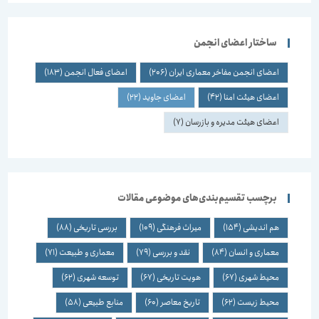
ساختار اعضای انجمن
اعضای انجمن مفاخر معماری ایران
(206)
اعضای فعال انجمن
(183)
اعضای هیئت امنا
(42)
اعضای جاوید
(22)
اعضای هیئت مدیره و بازرسان
(7)
برچسب تقسیم‌بندی‌های موضوعی مقالات
هم اندیشی
(154)
میراث فرهنگی
(109)
بررسی تاریخی
(88)
معماری و انسان
(84)
نقد و بررسی
(79)
معماری و طبیعت
(71)
محیط شهری
(67)
هویت تاریخی
(67)
توسعه شهری
(62)
محیط زیست
(62)
تاریخ معاصر
(60)
منابع طبیعی
(58)