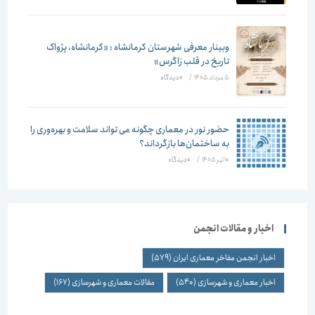
وبینار معرفی شهرستان کرمانشاه : «کرمانشاه، پژواک
تاریخ در قلب زاگرس»
5 مرداد 1405
/
۰ دیدگاه
حضور نور در معماری چگونه می تواند سلامت و بهره‌وری را
به ساختمان‌ها بازگرداند؟
10 تیر 1405
/
۰ دیدگاه
اخبار و مقالات انجمن
اخبار انجمن مفاخر معماری ایران
(579)
اخبار معماری و شهرسازی
(540)
مقالات معماری و شهرسازی
(167)