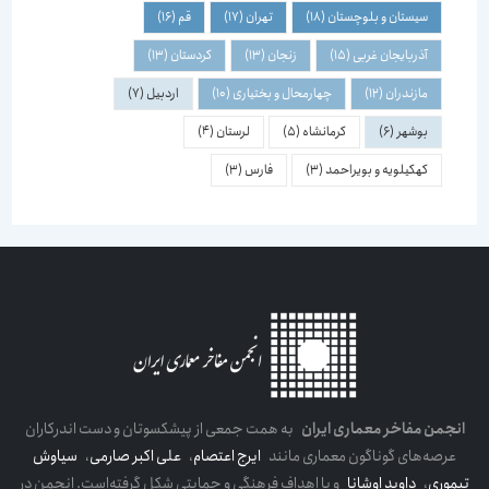
سیستان و بلوچستان
(18)
تهران
(17)
قم
(16)
آذربایجان غربی
(15)
زنجان
(13)
کردستان
(13)
مازندران
(12)
چهارمحال و بختیاری
(10)
اردبیل
(7)
بوشهر
(6)
کرمانشاه
(5)
لرستان
(4)
کهکیلویه و بویراحمد
(3)
فارس
(3)
انجمن مفاخر معماری ایران
به همت جمعی از پیشکسوتان و دست اندرکاران
عرصه‌های گوناگون معماری مانند
ایرج اعتصام
،
علی اکبر صارمی
،
سیاوش
تیموری
،
داوید اوشانا
و با اهداف فرهنگی و حمایتی شکل گرفته‌است. انجمن در