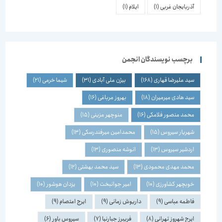
آذربایجان غربی
(1)
ایلام
(1)
برچسب نویسندگان انجمن
سید علیرضا قهاری
(168)
بیژن علی آبادی
(31)
شیما خرمی
(21)
سید هادی میرمیران
(18)
بهروز مرباغی
(16)
محمد منصور فلامکی
(16)
منوچهر مزینی
(15)
شهریار سیروس
(15)
محمدامین میرفندرسکی
(13)
اردشیر سیروس
(13)
انوشه منصوری
(13)
محمد مهدی محمودی
(13)
سید محمد بهشتی
(12)
خوبچهر کشاورزی
(10)
امیر جوانبخت
(10)
یزدان هوشور
(10)
فاطمه عباسی
(9)
داریوش زمانی
(9)
ایرج اعتصام
(9)
ایرج شهروز تهرانی
(8)
فریبرز جبارنیا
(7)
سیروس باور
(6)