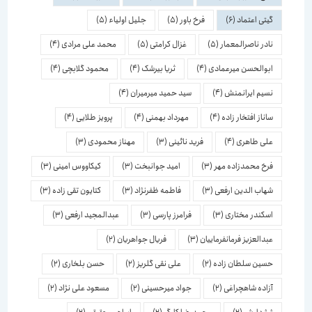
گیتی اعتماد
(6)
فرخ باور
(5)
جلیل اولیاء
(5)
نادر ناصرالمعمار
(5)
غزال کرامتی
(5)
محمد علی مرادی
(4)
ابوالحسن میرعمادی
(4)
ثریا بیرشک
(4)
محمود گلابچی
(4)
نسیم ایرانمنش
(4)
سید حمید میرمیران
(4)
ساناز افتخار زاده
(4)
مهرداد بهمنی
(4)
پرویز طلایی
(4)
علی طاهری
(4)
فرید نائینی
(3)
مهناز محمودی
(3)
فرخ محمدزاده مهر
(3)
امید جوانبخت
(3)
کیکاووس امینی
(3)
شهاب الدین ارفعی
(3)
فاطمه ظفرنژاد
(3)
کتایون تقی زاده
(3)
اسكندر مختاری
(3)
فرامرز پارسی
(3)
عبدالمجید ارفعی
(3)
عبدالعزیز فرمانفرماییان
(3)
فریال جواهریان
(2)
حسین سلطان زاده
(2)
علی نقی گلریز
(2)
حسن بلخاری
(2)
آزاده شاهچراغی
(2)
جواد میرحسینی
(2)
مسعود علی نژاد
(2)