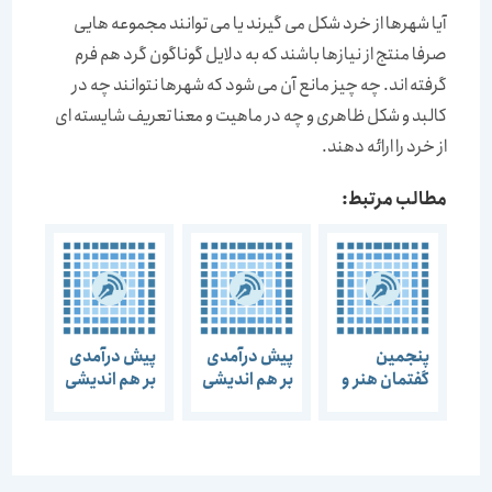
آیا شهرها از خرد شکل می گیرند یا می توانند مجموعه هایی
صرفا منتج از نیازها باشند که به دلایل گوناگون گرد هم فرم
گرفته اند. چه چیز مانع آن می شود که شهرها نتوانند چه در
کالبد و شکل ظاهری و چه در ماهیت و معنا تعریف شایسته ای
از خرد را ارائه دهند.
مطالب مرتبط:
پنجمین
پیش درآمدی
پیش درآمدی
گفتمان هنر و
بر هم اندیشی
بر هم اندیشی
معماری با
“منشور آتن”
“بوشهر در
موضوع “خرد
اسناد پایه”
شهر”