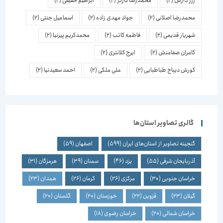
ژرژ دارش
(2)
محمدرضا کارگر
(2)
ابراهیم حقیقی
(2)
محمدرضا اصلانی
(2)
جواد مهدی زاده
(2)
اسماعیل جنتی
(2)
شهریار قدیمی
(2)
فاطمه کاتب
(2)
محمدکریم پیرنیا
(2)
کامران صفامنش
(2)
ایرج کلانتری
(2)
کورش دیباج طباطبایی
(2)
علی ملکی
(2)
احمد سعیدنیا
(2)
گالری تصاویر استان‌ها
گنجینه تصاویر از استان‌های ایران
(599)
اصفهان
(59)
آذربایجان شرقی
(55)
یزد
(46)
سمنان
(39)
هرمزگان
(31)
خراسان جنوبی
(30)
مرکزی
(26)
کرمان
(26)
همدان
(23)
گیلان
(23)
قزوین
(22)
خوزستان
(20)
گلستان
(20)
خراسان شمالی
(20)
خراسان رضوی
(18)