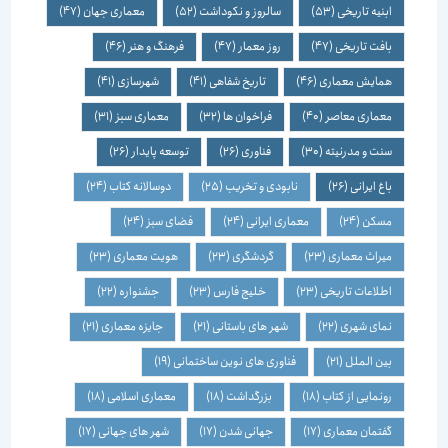
ابنیه تاریخی
(53)
سالروز و نکوداشت
(52)
معماری جهان
(47)
بافت تاریخی
(47)
روز معمار
(47)
فرهنگ و هنر
(46)
همایش معماری
(46)
تاریخ شفاهی
(41)
شهرسازی
(41)
معماری معاصر
(40)
فراخوان ها
(32)
معماری سبز
(31)
سنت و مدرنیته
(30)
فناوری
(26)
توسعه پایدار
(26)
باغ ایرانی
(26)
نابودی و تخریب
(25)
دوسالانه کتاب
(24)
مسکن
(24)
معماری ایرانی
(24)
فضای سبز
(24)
میراث معماری
(23)
گردشگری
(23)
هویت معماری
(23)
اطلاعات تاریخی
(23)
خلیج فارس
(23)
جشنواره
(22)
نمای شهری
(22)
شهر های باستانی
(21)
جایزه معماری
(21)
بین الملل
(21)
فناوری های نوین ساختمانی
(19)
رونمایی از کتاب
(18)
بزرگداشت
(18)
معماری اسلامی
(18)
گفتمان معماری
(17)
جهانی شدن
(17)
شهر های جهانی
(17)