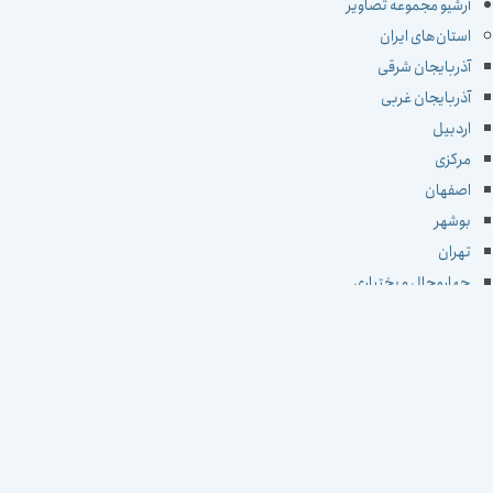
آرشیو مجموعه تصاویر
استان‌های ایران
آذربایجان شرقی
آذربایجان غربی
اردبیل
مرکزی
اصفهان
بوشهر
تهران
چهارمحال و بختیاری
خراسان جنوبی
خراسان رضوی
خراسان شمالی
خوزستان
زنجان
سمنان