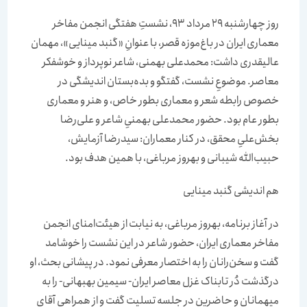
روز چهارشنبه 29 مرداد 93، نشستِ هفتگی انجمن مفاخر
معماری ایران در باغ‌موزه قصر، با عنوانِ «گنبد مینایی»، مهمان
عالیقدری داشت: محمدعلی بهمنی، شاعر نوپرداز و خوشفکر
معاصر. موضوعِ نشست، گفتگو و بده‌بستان اندیشگی در
خصوص رابطه شعر و معماری بطور خاص، و هنر و معماری
بطور عام بود. حضور محمدعلی بهمنیِ‌ شاعر و علی‌رضا
بخش‌علیِ محقق، در کنار معماران: سیدرضا آزمایش،
حبیب‌الله شیبانی و بهروز مرباغی، با همین هدف بود.
هم اندیشی گنبد مینایی
در آغاز برنامه، بهروز مرباغی، ‌به نیابت از هیئت‌امنای انجمن
مفاخر معماری ایران،‌ حضور شاعر در این نشست را خوشامد
گفت و سخن‌رانان را به اختصار معرفی نمود. در پیشانی بحث، او
درگذشت دُر تابناک غزل معاصر ایران- سیمین بهبهانی- را به
میهمانان و حاضرین در جلسه تسلیت گفت و از همراهی آقای