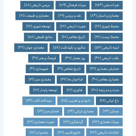
هم اندیشی
(154)
میراث فرهنگی
(109)
بررسی تاریخی
(88)
معماری و انسان
(84)
نقد و بررسی
(79)
معماری و طبیعت
(71)
محیط شهری
(67)
هویت تاریخی
(67)
توسعه شهری
(62)
محیط زیست
(62)
تاریخ معاصر
(60)
منابع طبیعی
(58)
ابنیه تاریخی
(53)
سالروز و نکوداشت
(52)
معماری جهان
(47)
بافت تاریخی
(47)
روز معمار
(47)
فرهنگ و هنر
(46)
همایش معماری
(46)
تاریخ شفاهی
(41)
شهرسازی
(41)
معماری معاصر
(40)
فراخوان ها
(32)
معماری سبز
(31)
سنت و مدرنیته
(30)
فناوری
(26)
توسعه پایدار
(26)
باغ ایرانی
(26)
نابودی و تخریب
(25)
دوسالانه کتاب
(24)
مسکن
(24)
معماری ایرانی
(24)
فضای سبز
(24)
میراث معماری
(23)
گردشگری
(23)
هویت معماری
(23)
اطلاعات تاریخی
(23)
خلیج فارس
(23)
جشنواره
(22)