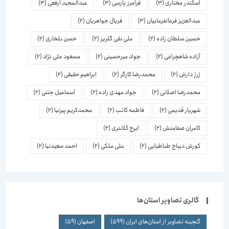
اسكندر مختاری
(3)
فرامرز پارسی
(3)
عبدالمجید ارفعی
(3)
عبدالعزیز فرمانفرماییان
(3)
فریال جواهریان
(2)
حسین سلطان زاده
(2)
علی نقی گلریز
(2)
حسن بلخاری
(2)
آزاده شاهچراغی
(2)
جواد میرحسینی
(2)
مسعود علی نژاد
(2)
ژرژ دارش
(2)
محمدرضا کارگر
(2)
ابراهیم حقیقی
(2)
محمدرضا اصلانی
(2)
جواد مهدی زاده
(2)
اسماعیل جنتی
(2)
شهریار قدیمی
(2)
فاطمه کاتب
(2)
محمدکریم پیرنیا
(2)
کامران صفامنش
(2)
ایرج کلانتری
(2)
کورش دیباج طباطبایی
(2)
علی ملکی
(2)
احمد سعیدنیا
(2)
گالری تصاویر استان‌ها
گنجینه تصاویر از استان‌های ایران
(599)
اصفهان
(59)