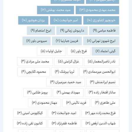
محمد مهدی محمودی
(13)
سید محمد بهشتی
(12)
خوبچهر کشاورزی
(10)
امیر جوانبخت
(10)
یزدان هوشور
(10)
فاطمه عباسی
(9)
داریوش زمانی
(9)
ایرج اعتصام
(9)
ایرج شهروز تهرانی
(8)
فریبرز جبارنیا
(7)
سیروس باور
(6)
گیتی اعتماد
(6)
فرخ باور
(5)
جلیل اولیاء
(5)
نادر ناصرالمعمار
(5)
غزال کرامتی
(5)
محمد علی مرادی
(4)
ابوالحسن میرعمادی
(4)
ثریا بیرشک
(4)
محمود گلابچی
(4)
نسیم ایرانمنش
(4)
سید حمید میرمیران
(4)
ساناز افتخار زاده
(4)
مهرداد بهمنی
(4)
پرویز طلایی
(4)
علی طاهری
(4)
فرید نائینی
(3)
مهناز محمودی
(3)
فرخ محمدزاده مهر
(3)
امید جوانبخت
(3)
کیکاووس امینی
(3)
شهاب الدین ارفعی
(3)
فاطمه ظفرنژاد
(3)
کتایون تقی زاده
(3)