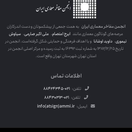
انجمن مفاخر معماری ایران
به همت جمعی از پیشکسوتان و دست اندرکاران
عرصه‌های گوناگون معماری مانند
ایرج اعتصام
،
علی اکبر صارمی
،
سیاوش
تیموری
،
داوید اوشانا
و با اهداف فرهنگی و حمایتی شکل گرفته‌است. انجمن در
تاریخ ۱۳۸۲/۱۲/۲۵ به شماره ثبت ۱۶۳۹۲ به ثبت رسیده و مرکز اصلی انجمن در
استان تهران شهرستان تهران واقع است.
اطلاعات تماس
تلفن:
021-88424345
تلفن:
021-88430313
ایمیل:
info(atsign)ammi.ir