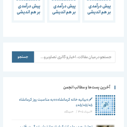
پیش درآمدی
پیش درآمدی
پیش درآمدی
بر هم اندیشی
بر هم اندیشی
بر هم اندیشی
“گنبد
12 مرداد ماه-
“خرد شهر”
مینایی”
مردم شناسی
فرهنگی
جستجو
جستجو
آخرین پست‌ها و مطالب انجمن
🖋️«بیانیه خانه کرمانشاه»«به مناسبت روز کرمانشاه
۰۵/۰۵/۰۵»
14 مرداد 1405
/
۰ دیدگاه
تجلیل «پدر علم ژنتیک ایران» از تپشِ زندگی در قلب