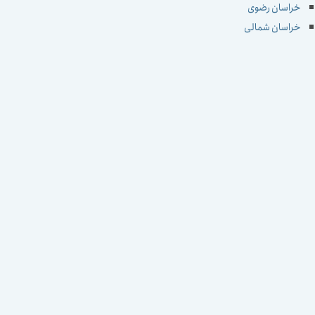
خراسان رضوی
خراسان شمالی
خوزستان
زنجان
سمنان
سیستان و بلوچستان
فارس
قزوین
قم
کردستان
کرمان
کرمانشاه
کهکیلویه و بویراحمد
گلستان
گیلان
لرستان