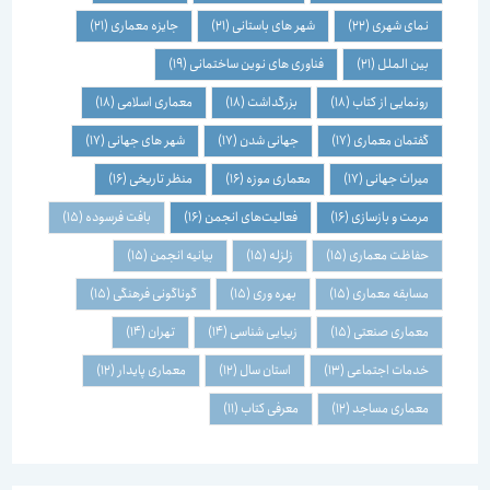
نمای شهری
(22)
شهر های باستانی
(21)
جایزه معماری
(21)
بین الملل
(21)
فناوری های نوین ساختمانی
(19)
رونمایی از کتاب
(18)
بزرگداشت
(18)
معماری اسلامی
(18)
گفتمان معماری
(17)
جهانی شدن
(17)
شهر های جهانی
(17)
میراث جهانی
(17)
معماری موزه
(16)
منظر تاریخی
(16)
مرمت و بازسازی
(16)
فعالیت‌های انجمن
(16)
بافت فرسوده
(15)
حفاظت معماری
(15)
زلزله
(15)
بیانیه انجمن
(15)
مسابقه معماری
(15)
بهره وری
(15)
گوناگونی فرهنگی
(15)
معماری صنعتی
(15)
زیبایی شناسی
(14)
تهران
(14)
خدمات اجتماعی
(13)
استان سال
(12)
معماری پایدار
(12)
معماری مساجد
(12)
معرفی کتاب
(11)