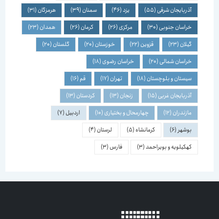
آذربایجان شرقی
(55)
یزد
(46)
سمنان
(39)
هرمزگان
(31)
خراسان جنوبی
(30)
مرکزی
(26)
کرمان
(26)
همدان
(23)
گیلان
(23)
قزوین
(22)
خوزستان
(20)
گلستان
(20)
خراسان شمالی
(20)
خراسان رضوی
(18)
سیستان و بلوچستان
(18)
تهران
(17)
قم
(16)
آذربایجان غربی
(15)
زنجان
(13)
کردستان
(13)
مازندران
(12)
چهارمحال و بختیاری
(10)
اردبیل
(7)
بوشهر
(6)
کرمانشاه
(5)
لرستان
(4)
کهکیلویه و بویراحمد
(3)
فارس
(3)