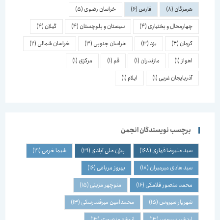
هرمزگان
(8)
فارس
(6)
خراسان رضوی
(5)
چهارمحال و بختیاری
(4)
سیستان و بلوچستان
(4)
گیلان
(4)
کرمان
(4)
یزد
(3)
خراسان جنوبی
(3)
خراسان شمالی
(2)
اهواز
(1)
مازندران
(1)
قم
(1)
مرکزی
(1)
آذربایجان غربی
(1)
ایلام
(1)
برچسب نویسندگان انجمن
سید علیرضا قهاری
(168)
بیژن علی آبادی
(31)
شیما خرمی
(21)
سید هادی میرمیران
(18)
بهروز مرباغی
(16)
محمد منصور فلامکی
(16)
منوچهر مزینی
(15)
شهریار سیروس
(15)
محمدامین میرفندرسکی
(13)
اردشیر سیروس
(13)
انوشه منصوری
(13)