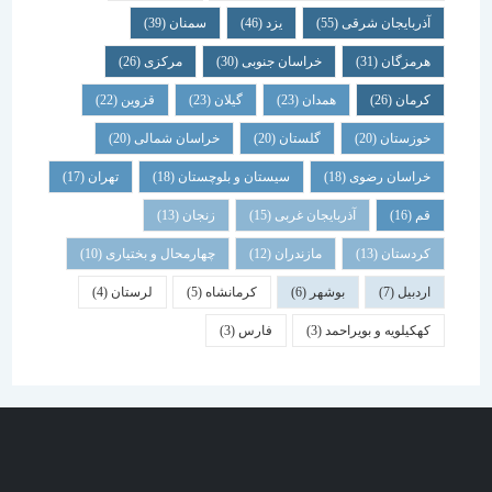
آذربایجان شرقی
(55)
یزد
(46)
سمنان
(39)
هرمزگان
(31)
خراسان جنوبی
(30)
مرکزی
(26)
کرمان
(26)
همدان
(23)
گیلان
(23)
قزوین
(22)
خوزستان
(20)
گلستان
(20)
خراسان شمالی
(20)
خراسان رضوی
(18)
سیستان و بلوچستان
(18)
تهران
(17)
قم
(16)
آذربایجان غربی
(15)
زنجان
(13)
کردستان
(13)
مازندران
(12)
چهارمحال و بختیاری
(10)
اردبیل
(7)
بوشهر
(6)
کرمانشاه
(5)
لرستان
(4)
کهکیلویه و بویراحمد
(3)
فارس
(3)