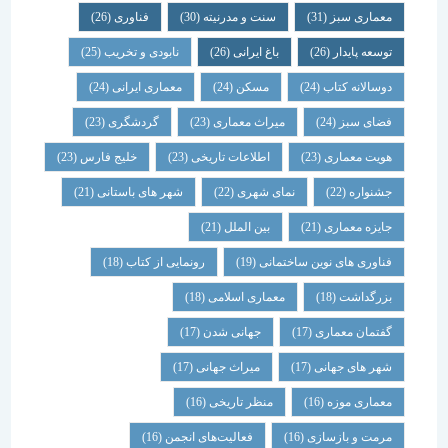
معماری سبز
(31)
سنت و مدرنیته
(30)
فناوری
(26)
توسعه پایدار
(26)
باغ ایرانی
(26)
نابودی و تخریب
(25)
دوسالانه کتاب
(24)
مسکن
(24)
معماری ایرانی
(24)
فضای سبز
(24)
میراث معماری
(23)
گردشگری
(23)
هویت معماری
(23)
اطلاعات تاریخی
(23)
خلیج فارس
(23)
جشنواره
(22)
نمای شهری
(22)
شهر های باستانی
(21)
جایزه معماری
(21)
بین الملل
(21)
فناوری های نوین ساختمانی
(19)
رونمایی از کتاب
(18)
بزرگداشت
(18)
معماری اسلامی
(18)
گفتمان معماری
(17)
جهانی شدن
(17)
شهر های جهانی
(17)
میراث جهانی
(17)
معماری موزه
(16)
منظر تاریخی
(16)
مرمت و بازسازی
(16)
فعالیت‌های انجمن
(16)