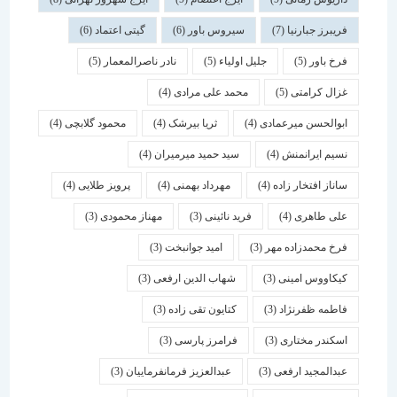
فریبرز جبارنیا
(7)
سیروس باور
(6)
گیتی اعتماد
(6)
فرخ باور
(5)
جلیل اولیاء
(5)
نادر ناصرالمعمار
(5)
غزال کرامتی
(5)
محمد علی مرادی
(4)
ابوالحسن میرعمادی
(4)
ثریا بیرشک
(4)
محمود گلابچی
(4)
نسیم ایرانمنش
(4)
سید حمید میرمیران
(4)
ساناز افتخار زاده
(4)
مهرداد بهمنی
(4)
پرویز طلایی
(4)
علی طاهری
(4)
فرید نائینی
(3)
مهناز محمودی
(3)
فرخ محمدزاده مهر
(3)
امید جوانبخت
(3)
کیکاووس امینی
(3)
شهاب الدین ارفعی
(3)
فاطمه ظفرنژاد
(3)
کتایون تقی زاده
(3)
اسكندر مختاری
(3)
فرامرز پارسی
(3)
عبدالمجید ارفعی
(3)
عبدالعزیز فرمانفرماییان
(3)