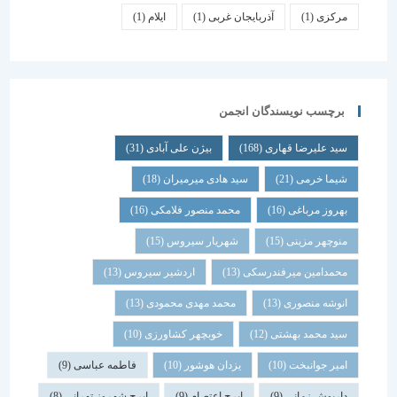
مرکزی
(1)
آذربایجان غربی
(1)
ایلام
(1)
برچسب نویسندگان انجمن
سید علیرضا قهاری
(168)
بیژن علی آبادی
(31)
شیما خرمی
(21)
سید هادی میرمیران
(18)
بهروز مرباغی
(16)
محمد منصور فلامکی
(16)
منوچهر مزینی
(15)
شهریار سیروس
(15)
محمدامین میرفندرسکی
(13)
اردشیر سیروس
(13)
انوشه منصوری
(13)
محمد مهدی محمودی
(13)
سید محمد بهشتی
(12)
خوبچهر کشاورزی
(10)
امیر جوانبخت
(10)
یزدان هوشور
(10)
فاطمه عباسی
(9)
داریوش زمانی
(9)
ایرج اعتصام
(9)
ایرج شهروز تهرانی
(8)