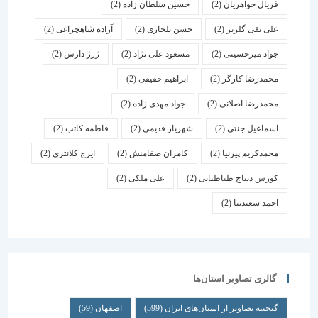
فریال جواهریان
(2)
حسین سلطان زاده
(2)
علی نقی گلریز
(2)
حسن بلخاری
(2)
آزاده شاهچراغی
(2)
جواد میرحسینی
(2)
مسعود علی نژاد
(2)
ژرژ دارش
(2)
محمدرضا کارگر
(2)
ابراهیم حقیقی
(2)
محمدرضا اصلانی
(2)
جواد مهدی زاده
(2)
اسماعیل جنتی
(2)
شهریار قدیمی
(2)
فاطمه کاتب
(2)
محمدکریم پیرنیا
(2)
کامران صفامنش
(2)
ایرج کلانتری
(2)
کورش دیباج طباطبایی
(2)
علی ملکی
(2)
احمد سعیدنیا
(2)
گالری تصاویر استان‌ها
گنجینه تصاویر از استان‌های ایران
(599)
اصفهان
(59)