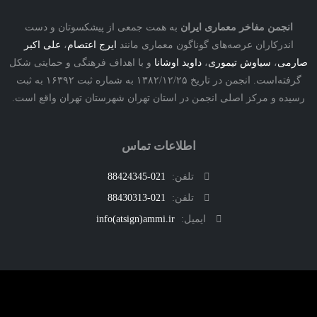
نجمن مفاخر معماری ایران
به همت جمعی از پیشکسوتان و دست
درکاران عرصه‌های گوناگون معماری مانند
ایرج اعتصام
،
علی اکبر
ی
،
سیاوش تیموری
،
داوید اوشانا
و با اهداف فرهنگی و حمایتی شکل
گرفته‌است. انجمن در تاریخ ۱۳۸۲/۱۲/۲۵ به شماره ثبت ۱۶۳۹۲ به ثبت
ه و مرکز اصلی انجمن در استان تهران شهرستان تهران واقع است.
اطلاعات تماس
تلفن:
021-88424345
تلفن:
021-88430313
ایمیل:
info(atsign)ammi.ir