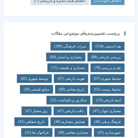
اعضای جاوید
(22)
اعضای هیئت مدیره و بازرسان
(7)
برچسب تقسیم‌بندی‌های موضوعی مقالات
هم اندیشی
(154)
میراث فرهنگی
(109)
بررسی تاریخی
(88)
معماری و انسان
(84)
نقد و بررسی
(79)
معماری و طبیعت
(71)
محیط شهری
(67)
هویت تاریخی
(67)
توسعه شهری
(62)
محیط زیست
(62)
تاریخ معاصر
(60)
منابع طبیعی
(58)
ابنیه تاریخی
(53)
سالروز و نکوداشت
(52)
معماری جهان
(47)
بافت تاریخی
(47)
روز معمار
(47)
فرهنگ و هنر
(46)
همایش معماری
(46)
تاریخ شفاهی
(41)
شهرسازی
(41)
معماری معاصر
(40)
فراخوان ها
(32)