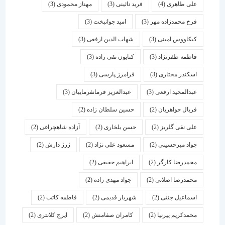
علی طاهری
(4)
فرید نائینی
(3)
مهناز محمودی
(3)
فرخ محمدزاده مهر
(3)
امید جوانبخت
(3)
کیکاووس امینی
(3)
شهاب الدین ارفعی
(3)
فاطمه ظفرنژاد
(3)
کتایون تقی زاده
(3)
اسكندر مختاری
(3)
فرامرز پارسی
(3)
عبدالمجید ارفعی
(3)
عبدالعزیز فرمانفرماییان
(3)
فریال جواهریان
(2)
حسین سلطان زاده
(2)
علی نقی گلریز
(2)
حسن بلخاری
(2)
آزاده شاهچراغی
(2)
جواد میرحسینی
(2)
مسعود علی نژاد
(2)
ژرژ دارش
(2)
محمدرضا کارگر
(2)
ابراهیم حقیقی
(2)
محمدرضا اصلانی
(2)
جواد مهدی زاده
(2)
اسماعیل جنتی
(2)
شهریار قدیمی
(2)
فاطمه کاتب
(2)
محمدکریم پیرنیا
(2)
کامران صفامنش
(2)
ایرج کلانتری
(2)