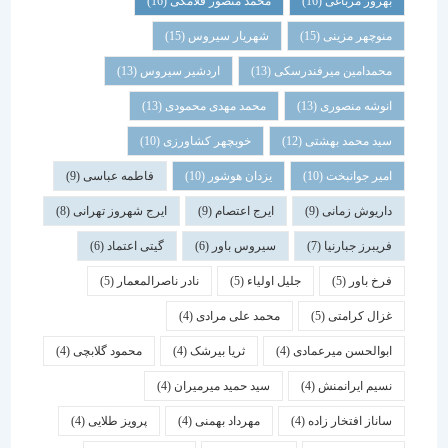
بهروز مرباغی
(16)
محمد منصور فلامکی
(16)
منوچهر مزینی
(15)
شهریار سیروس
(15)
محمدامین میرفندرسکی
(13)
اردشیر سیروس
(13)
انوشه منصوری
(13)
محمد مهدی محمودی
(13)
سید محمد بهشتی
(12)
خوبچهر کشاورزی
(10)
امیر جوانبخت
(10)
یزدان هوشور
(10)
فاطمه عباسی
(9)
داریوش زمانی
(9)
ایرج اعتصام
(9)
ایرج شهروز تهرانی
(8)
فریبرز جبارنیا
(7)
سیروس باور
(6)
گیتی اعتماد
(6)
فرخ باور
(5)
جلیل اولیاء
(5)
نادر ناصرالمعمار
(5)
غزال کرامتی
(5)
محمد علی مرادی
(4)
ابوالحسن میرعمادی
(4)
ثریا بیرشک
(4)
محمود گلابچی
(4)
نسیم ایرانمنش
(4)
سید حمید میرمیران
(4)
ساناز افتخار زاده
(4)
مهرداد بهمنی
(4)
پرویز طلایی
(4)