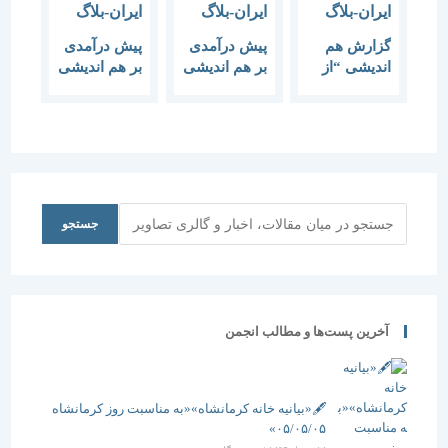
گزارش هم
پیش درآمدی
پیش درآمدی
اندیشی “از
بر هم اندیشی
بر هم اندیشی
زمان و زمین”
“تنها یک
“فضا در
زمین”
اندیشه دینی”
جستجو
جستجو
آخرین پست‌ها و مطالب انجمن
🖋️«بیانیه خانه کرمانشاه»«به مناسبت روز کرمانشاه
۰۵/۰۵/۰۵»