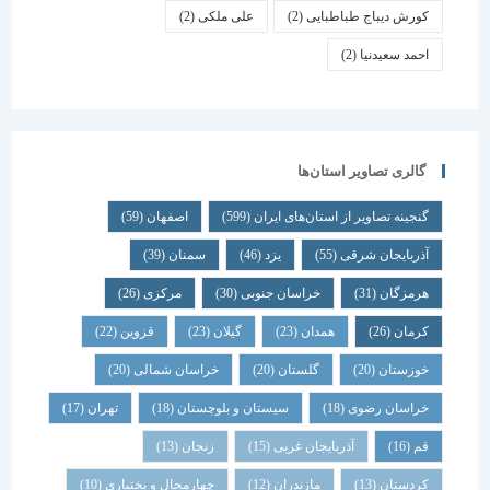
کورش دیباج طباطبایی
(2)
علی ملکی
(2)
احمد سعیدنیا
(2)
گالری تصاویر استان‌ها
گنجینه تصاویر از استان‌های ایران
(599)
اصفهان
(59)
آذربایجان شرقی
(55)
یزد
(46)
سمنان
(39)
هرمزگان
(31)
خراسان جنوبی
(30)
مرکزی
(26)
کرمان
(26)
همدان
(23)
گیلان
(23)
قزوین
(22)
خوزستان
(20)
گلستان
(20)
خراسان شمالی
(20)
خراسان رضوی
(18)
سیستان و بلوچستان
(18)
تهران
(17)
قم
(16)
آذربایجان غربی
(15)
زنجان
(13)
کردستان
(13)
مازندران
(12)
چهارمحال و بختیاری
(10)