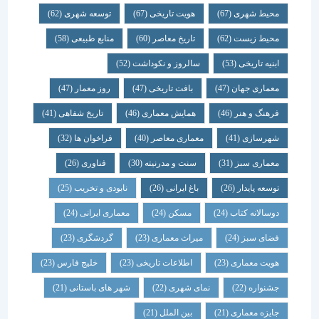
محیط شهری
(67)
هویت تاریخی
(67)
توسعه شهری
(62)
محیط زیست
(62)
تاریخ معاصر
(60)
منابع طبیعی
(58)
ابنیه تاریخی
(53)
سالروز و نکوداشت
(52)
معماری جهان
(47)
بافت تاریخی
(47)
روز معمار
(47)
فرهنگ و هنر
(46)
همایش معماری
(46)
تاریخ شفاهی
(41)
شهرسازی
(41)
معماری معاصر
(40)
فراخوان ها
(32)
معماری سبز
(31)
سنت و مدرنیته
(30)
فناوری
(26)
توسعه پایدار
(26)
باغ ایرانی
(26)
نابودی و تخریب
(25)
دوسالانه کتاب
(24)
مسکن
(24)
معماری ایرانی
(24)
فضای سبز
(24)
میراث معماری
(23)
گردشگری
(23)
هویت معماری
(23)
اطلاعات تاریخی
(23)
خلیج فارس
(23)
جشنواره
(22)
نمای شهری
(22)
شهر های باستانی
(21)
جایزه معماری
(21)
بین الملل
(21)