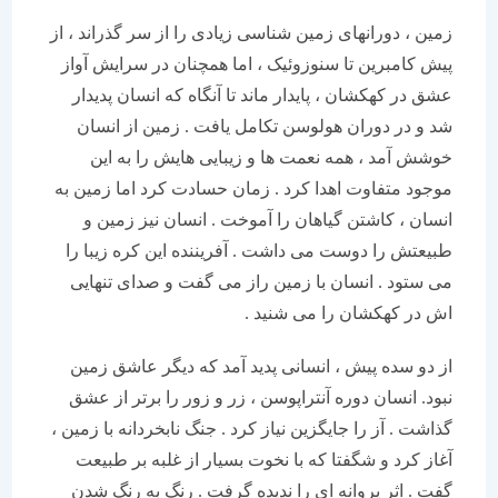
زمین ، دورانهای زمین شناسی زیادی را از سر گذراند ، از
پیش کامبرین تا سنوزوئیک ، اما همچنان در سرایش آواز
عشق در کهکشان ، پایدار ماند تا آنگاه که انسان پدیدار
شد و در دوران هولوسن تکامل یافت . زمین از انسان
خوشش آمد ، همه نعمت ها و زیبایی هایش را به این
موجود متفاوت اهدا کرد . زمان حسادت کرد اما زمین به
انسان ، کاشتن گیاهان را آموخت . انسان نیز زمین و
طبیعتش را دوست می داشت . آفریننده این کره زیبا را
می ستود . انسان با زمین راز می گفت و صدای تنهایی
اش در کهکشان را می شنید .
از دو سده پیش ، انسانی پدید آمد که دیگر عاشق زمین
نبود. انسان دوره آنتراپوسن ، زر و زور را برتر از عشق
گذاشت . آز را جایگزین نیاز کرد . جنگ نابخردانه با زمین ،
آغاز کرد و شگفتا که با نخوت بسیار از غلبه بر طبیعت
گفت . اثر پروانه ای را ندیده گرفت . رنگ به رنگ شدن