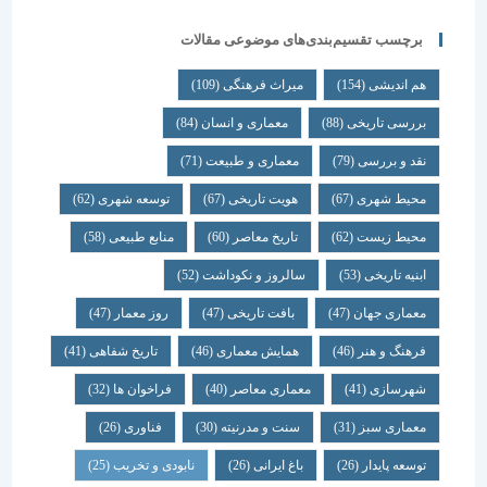
برچسب تقسیم‌بندی‌های موضوعی مقالات
هم اندیشی
(154)
میراث فرهنگی
(109)
بررسی تاریخی
(88)
معماری و انسان
(84)
نقد و بررسی
(79)
معماری و طبیعت
(71)
محیط شهری
(67)
هویت تاریخی
(67)
توسعه شهری
(62)
محیط زیست
(62)
تاریخ معاصر
(60)
منابع طبیعی
(58)
ابنیه تاریخی
(53)
سالروز و نکوداشت
(52)
معماری جهان
(47)
بافت تاریخی
(47)
روز معمار
(47)
فرهنگ و هنر
(46)
همایش معماری
(46)
تاریخ شفاهی
(41)
شهرسازی
(41)
معماری معاصر
(40)
فراخوان ها
(32)
معماری سبز
(31)
سنت و مدرنیته
(30)
فناوری
(26)
توسعه پایدار
(26)
باغ ایرانی
(26)
نابودی و تخریب
(25)