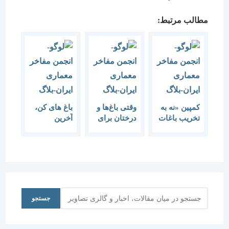
مطالب مرتبط:
کمپین «نه به
وقتی باغ‌ها و
باغ های کن،
تخریب باغات
درختان برای
آخرین
تهران»
شهر‌سازی
بازمانده باغ
ویران
های تهران
می‌شود
نمی‌توان
امیدی به
خشونت‌زا
نبودن
جستجو
جستجو
معماری
داشت