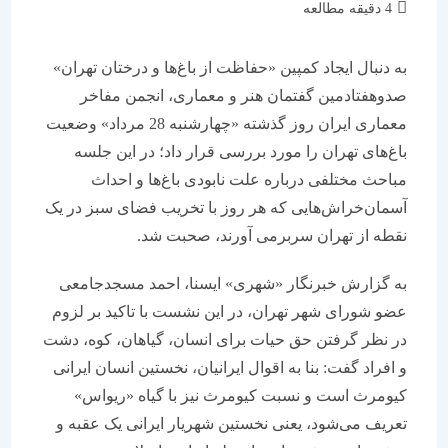
زمان
4 دقیقه مطالعه
مطالعه:
به دنبال ایجاد کمپین «حفاظت از باغ‌ها و درختان تهران»
صدوهفتادمین گفتمان هنر و معماری، انجمن مفاخر
معماری ایران روز گذشته «چهارشنبه 28 مرداد» وضعیت
باغ‌های تهران را مورد بررسی قرار داد؛ در این جلسه
مباحث مختلفی درباره علت نابودی باغ‌ها و احداث
آسمان‌خراش‌هایی که هر روز با تخریب فضای سبز در یک
نقطه از تهران سربرمی آورند، صحبت شد.
به گزارش خبرنگار «شهری» ایسنا، احمد مسجد‌جامعی
عضو شورای شهر تهران، در این نشست با تاکید بر لزوم
در نظر گرفتن حق حیات برای انسان، گیاهان، کوه، دشت
و افراد گفت: بنا به اقوال ایرانیان، نخستین انسان ایرانی
کیومرث است و نسبت کیومرث نیز با گیاه «ریواس»
تعریف می‌شود، یعنی نخستین شهریار ایرانی یک عقبه و