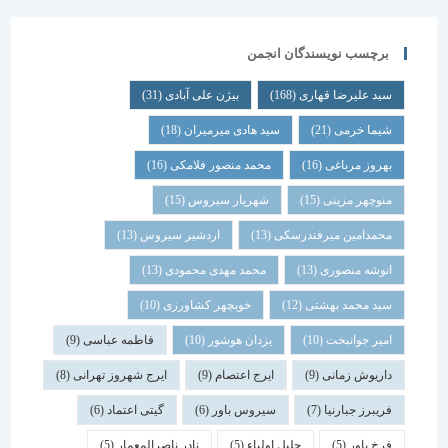
برچسب نویسندگان انجمن
سید علیرضا قهاری
(168)
بیژن علی آبادی
(31)
شیما خرمی
(21)
سید هادی میرمیران
(18)
بهروز مرباغی
(16)
محمد منصور فلامکی
(16)
منوچهر مزینی
(15)
شهریار سیروس
(15)
محمدامین میرفندرسکی
(13)
اردشیر سیروس
(13)
انوشه منصوری
(13)
محمد مهدی محمودی
(13)
سید محمد بهشتی
(12)
خوبچهر کشاورزی
(10)
امیر جوانبخت
(10)
یزدان هوشور
(10)
فاطمه عباسی
(9)
داریوش زمانی
(9)
ایرج اعتصام
(9)
ایرج شهروز تهرانی
(8)
فریبرز جبارنیا
(7)
سیروس باور
(6)
گیتی اعتماد
(6)
فرخ باور
(5)
جلیل اولیاء
(5)
نادر ناصرالمعمار
(5)