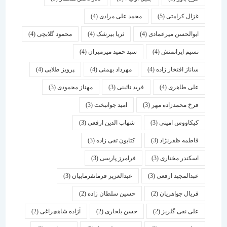
غزال کرامتی
(5)
محمد علی مرادی
(4)
ابوالحسن میرعمادی
(4)
ثریا بیرشک
(4)
محمود گلابچی
(4)
نسیم ایرانمنش
(4)
سید حمید میرمیران
(4)
ساناز افتخار زاده
(4)
مهرداد بهمنی
(4)
پرویز طلایی
(4)
علی طاهری
(4)
فرید نائینی
(3)
مهناز محمودی
(3)
فرخ محمدزاده مهر
(3)
امید جوانبخت
(3)
کیکاووس امینی
(3)
شهاب الدین ارفعی
(3)
فاطمه ظفرنژاد
(3)
کتایون تقی زاده
(3)
اسكندر مختاری
(3)
فرامرز پارسی
(3)
عبدالمجید ارفعی
(3)
عبدالعزیز فرمانفرماییان
(3)
فریال جواهریان
(2)
حسین سلطان زاده
(2)
علی نقی گلریز
(2)
حسن بلخاری
(2)
آزاده شاهچراغی
(2)