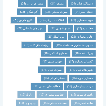
دوسالانه کتاب
(24)
مسکن
(24)
معماری ایرانی
(24)
فضای سبز
(24)
میراث معماری
(23)
گردشگری
(23)
هویت معماری
(23)
اطلاعات تاریخی
(23)
خلیج فارس
(23)
جشنواره
(22)
نمای شهری
(22)
شهر های باستانی
(21)
جایزه معماری
(21)
بین الملل
(21)
فناوری های نوین ساختمانی
(19)
رونمایی از کتاب
(18)
بزرگداشت
(18)
معماری اسلامی
(18)
گفتمان معماری
(17)
جهانی شدن
(17)
شهر های جهانی
(17)
میراث جهانی
(17)
معماری موزه
(16)
منظر تاریخی
(16)
مرمت و بازسازی
(16)
فعالیت‌های انجمن
(16)
بافت فرسوده
(15)
حفاظت معماری
(15)
زلزله
(15)
بیانیه انجمن
(15)
مسابقه معماری
(15)
بهره وری
(15)