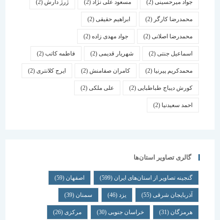
جواد میرحسینی
(2)
مسعود علی نژاد
(2)
ژرژ دارش
(2)
محمدرضا کارگر
(2)
ابراهیم حقیقی
(2)
محمدرضا اصلانی
(2)
جواد مهدی زاده
(2)
اسماعیل جنتی
(2)
شهریار قدیمی
(2)
فاطمه کاتب
(2)
محمدکریم پیرنیا
(2)
کامران صفامنش
(2)
ایرج کلانتری
(2)
کورش دیباج طباطبایی
(2)
علی ملکی
(2)
احمد سعیدنیا
(2)
گالری تصاویر استان‌ها
گنجینه تصاویر از استان‌های ایران
(599)
اصفهان
(59)
آذربایجان شرقی
(55)
یزد
(46)
سمنان
(39)
هرمزگان
(31)
خراسان جنوبی
(30)
مرکزی
(26)