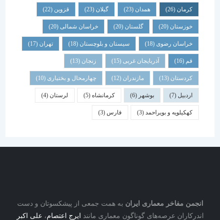
کرمان
(26)
همدان
(23)
گیلان
(23)
قزوین
(22)
خوزستان
(20)
گلستان
(20)
خراسان شمالی
(20)
خراسان رضوی
(18)
سیستان و بلوچستان
(18)
تهران
(17)
قم
(16)
آذربایجان غربی
(15)
زنجان
(13)
کردستان
(13)
مازندران
(12)
چهارمحال و بختیاری
(10)
اردبیل
(7)
بوشهر
(6)
کرمانشاه
(5)
لرستان
(4)
کهکیلویه و بویراحمد
(3)
فارس
(3)
نجمن مفاخر معماری ایران
به همت جمعی از پیشکسوتان و دست
درکاران عرصه‌های گوناگون معماری مانند
ایرج اعتصام
،
علی اکبر