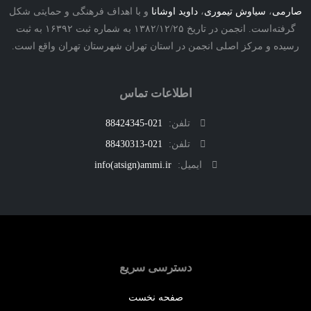
ی
،
سیاوش تیموری
،
داوید اوشانا
و با اهداف فرهنگی و حمایتی شکل
گرفته‌است. انجمن در تاریخ ۱۳۸۲/۱۲/۲۵ به شماره ثبت ۱۶۳۹۲ به ثبت
ه و مرکز اصلی انجمن در استان تهران شهرستان تهران واقع است.
اطلاعات تماس
تلفن:
021-88424345
تلفن:
021-88430313
ایمیل:
info(atsign)ammi.ir
دسترسی سریع
صفحه نخست