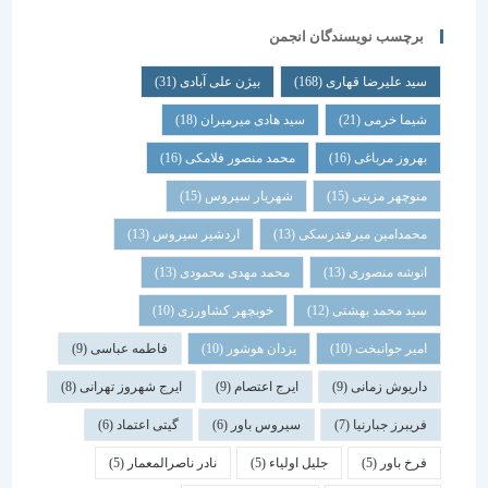
برچسب نویسندگان انجمن
سید علیرضا قهاری
(168)
بیژن علی آبادی
(31)
شیما خرمی
(21)
سید هادی میرمیران
(18)
بهروز مرباغی
(16)
محمد منصور فلامکی
(16)
منوچهر مزینی
(15)
شهریار سیروس
(15)
محمدامین میرفندرسکی
(13)
اردشیر سیروس
(13)
انوشه منصوری
(13)
محمد مهدی محمودی
(13)
سید محمد بهشتی
(12)
خوبچهر کشاورزی
(10)
امیر جوانبخت
(10)
یزدان هوشور
(10)
فاطمه عباسی
(9)
داریوش زمانی
(9)
ایرج اعتصام
(9)
ایرج شهروز تهرانی
(8)
فریبرز جبارنیا
(7)
سیروس باور
(6)
گیتی اعتماد
(6)
فرخ باور
(5)
جلیل اولیاء
(5)
نادر ناصرالمعمار
(5)