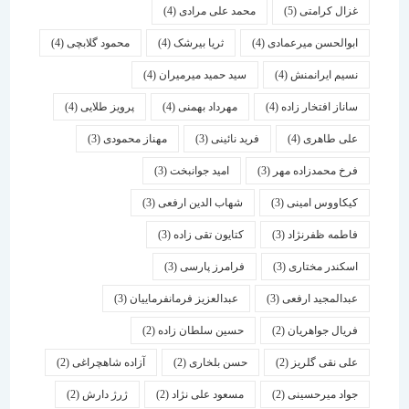
غزال کرامتی
(5)
محمد علی مرادی
(4)
ابوالحسن میرعمادی
(4)
ثریا بیرشک
(4)
محمود گلابچی
(4)
نسیم ایرانمنش
(4)
سید حمید میرمیران
(4)
ساناز افتخار زاده
(4)
مهرداد بهمنی
(4)
پرویز طلایی
(4)
علی طاهری
(4)
فرید نائینی
(3)
مهناز محمودی
(3)
فرخ محمدزاده مهر
(3)
امید جوانبخت
(3)
کیکاووس امینی
(3)
شهاب الدین ارفعی
(3)
فاطمه ظفرنژاد
(3)
کتایون تقی زاده
(3)
اسكندر مختاری
(3)
فرامرز پارسی
(3)
عبدالمجید ارفعی
(3)
عبدالعزیز فرمانفرماییان
(3)
فریال جواهریان
(2)
حسین سلطان زاده
(2)
علی نقی گلریز
(2)
حسن بلخاری
(2)
آزاده شاهچراغی
(2)
جواد میرحسینی
(2)
مسعود علی نژاد
(2)
ژرژ دارش
(2)