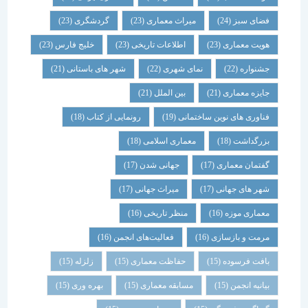
فضای سبز
(24)
میراث معماری
(23)
گردشگری
(23)
هویت معماری
(23)
اطلاعات تاریخی
(23)
خلیج فارس
(23)
جشنواره
(22)
نمای شهری
(22)
شهر های باستانی
(21)
جایزه معماری
(21)
بین الملل
(21)
فناوری های نوین ساختمانی
(19)
رونمایی از کتاب
(18)
بزرگداشت
(18)
معماری اسلامی
(18)
گفتمان معماری
(17)
جهانی شدن
(17)
شهر های جهانی
(17)
میراث جهانی
(17)
معماری موزه
(16)
منظر تاریخی
(16)
مرمت و بازسازی
(16)
فعالیت‌های انجمن
(16)
بافت فرسوده
(15)
حفاظت معماری
(15)
زلزله
(15)
بیانیه انجمن
(15)
مسابقه معماری
(15)
بهره وری
(15)