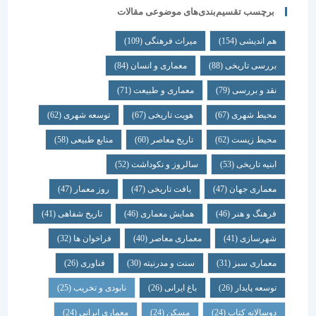
برچسب تقسیم‌بندی‌های موضوعی مقالات
هم اندیشی
(154)
میراث فرهنگی
(109)
بررسی تاریخی
(88)
معماری و انسان
(84)
نقد و بررسی
(79)
معماری و طبیعت
(71)
محیط شهری
(67)
هویت تاریخی
(67)
توسعه شهری
(62)
محیط زیست
(62)
تاریخ معاصر
(60)
منابع طبیعی
(58)
ابنیه تاریخی
(53)
سالروز و نکوداشت
(52)
معماری جهان
(47)
بافت تاریخی
(47)
روز معمار
(47)
فرهنگ و هنر
(46)
همایش معماری
(46)
تاریخ شفاهی
(41)
شهرسازی
(41)
معماری معاصر
(40)
فراخوان ها
(32)
معماری سبز
(31)
سنت و مدرنیته
(30)
فناوری
(26)
توسعه پایدار
(26)
باغ ایرانی
(26)
نابودی و تخریب
(25)
دوسالانه کتاب
(24)
مسکن
(24)
معماری ایرانی
(24)