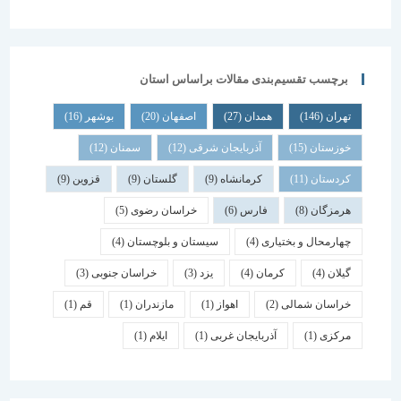
برچسب تقسیم‌بندی مقالات براساس استان
تهران
(146)
همدان
(27)
اصفهان
(20)
بوشهر
(16)
خوزستان
(15)
آذربایجان شرقی
(12)
سمنان
(12)
کردستان
(11)
کرمانشاه
(9)
گلستان
(9)
قزوین
(9)
هرمزگان
(8)
فارس
(6)
خراسان رضوی
(5)
چهارمحال و بختیاری
(4)
سیستان و بلوچستان
(4)
گیلان
(4)
کرمان
(4)
یزد
(3)
خراسان جنوبی
(3)
خراسان شمالی
(2)
اهواز
(1)
مازندران
(1)
قم
(1)
مرکزی
(1)
آذربایجان غربی
(1)
ایلام
(1)