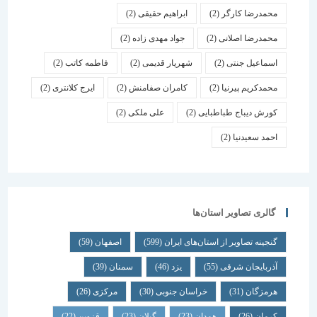
محمدرضا کارگر
(2)
ابراهیم حقیقی
(2)
محمدرضا اصلانی
(2)
جواد مهدی زاده
(2)
اسماعیل جنتی
(2)
شهریار قدیمی
(2)
فاطمه کاتب
(2)
محمدکریم پیرنیا
(2)
کامران صفامنش
(2)
ایرج کلانتری
(2)
کورش دیباج طباطبایی
(2)
علی ملکی
(2)
احمد سعیدنیا
(2)
گالری تصاویر استان‌ها
گنجینه تصاویر از استان‌های ایران
(599)
اصفهان
(59)
آذربایجان شرقی
(55)
یزد
(46)
سمنان
(39)
هرمزگان
(31)
خراسان جنوبی
(30)
مرکزی
(26)
کرمان
(26)
همدان
(23)
گیلان
(23)
قزوین
(22)