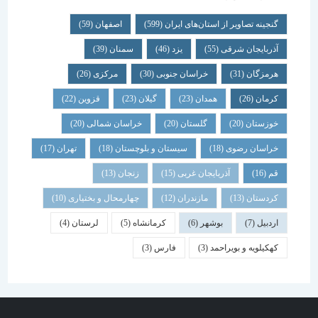
گنجینه تصاویر از استان‌های ایران
(599)
اصفهان
(59)
آذربایجان شرقی
(55)
یزد
(46)
سمنان
(39)
هرمزگان
(31)
خراسان جنوبی
(30)
مرکزی
(26)
کرمان
(26)
همدان
(23)
گیلان
(23)
قزوین
(22)
خوزستان
(20)
گلستان
(20)
خراسان شمالی
(20)
خراسان رضوی
(18)
سیستان و بلوچستان
(18)
تهران
(17)
قم
(16)
آذربایجان غربی
(15)
زنجان
(13)
کردستان
(13)
مازندران
(12)
چهارمحال و بختیاری
(10)
اردبیل
(7)
بوشهر
(6)
کرمانشاه
(5)
لرستان
(4)
کهکیلویه و بویراحمد
(3)
فارس
(3)