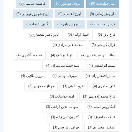
امیر جوانبخت
(10)
یزدان هوشور
(10)
فاطمه عباسی
(9)
داریوش زمانی
(9)
ایرج اعتصام
(9)
ایرج شهروز تهرانی
(8)
فریبرز جبارنیا
(7)
سیروس باور
(6)
گیتی اعتماد
(6)
فرخ باور
(5)
جلیل اولیاء
(5)
نادر ناصرالمعمار
(5)
غزال کرامتی
(5)
محمد علی مرادی
(4)
ابوالحسن میرعمادی
(4)
ثریا بیرشک
(4)
محمود گلابچی
(4)
نسیم ایرانمنش
(4)
سید حمید میرمیران
(4)
ساناز افتخار زاده
(4)
مهرداد بهمنی
(4)
پرویز طلایی
(4)
علی طاهری
(4)
فرید نائینی
(3)
مهناز محمودی
(3)
فرخ محمدزاده مهر
(3)
امید جوانبخت
(3)
کیکاووس امینی
(3)
شهاب الدین ارفعی
(3)
فاطمه ظفرنژاد
(3)
کتایون تقی زاده
(3)
اسكندر مختاری
(3)
فرامرز پارسی
(3)