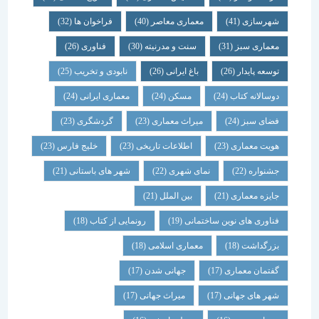
شهرسازی
(41)
معماری معاصر
(40)
فراخوان ها
(32)
معماری سبز
(31)
سنت و مدرنیته
(30)
فناوری
(26)
توسعه پایدار
(26)
باغ ایرانی
(26)
نابودی و تخریب
(25)
دوسالانه کتاب
(24)
مسکن
(24)
معماری ایرانی
(24)
فضای سبز
(24)
میراث معماری
(23)
گردشگری
(23)
هویت معماری
(23)
اطلاعات تاریخی
(23)
خلیج فارس
(23)
جشنواره
(22)
نمای شهری
(22)
شهر های باستانی
(21)
جایزه معماری
(21)
بین الملل
(21)
فناوری های نوین ساختمانی
(19)
رونمایی از کتاب
(18)
بزرگداشت
(18)
معماری اسلامی
(18)
گفتمان معماری
(17)
جهانی شدن
(17)
شهر های جهانی
(17)
میراث جهانی
(17)