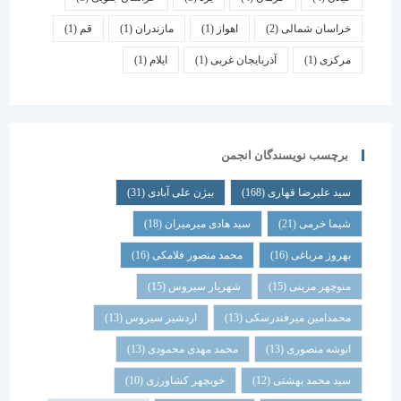
خراسان شمالی
(2)
اهواز
(1)
مازندران
(1)
قم
(1)
مرکزی
(1)
آذربایجان غربی
(1)
ایلام
(1)
برچسب نویسندگان انجمن
سید علیرضا قهاری
(168)
بیژن علی آبادی
(31)
شیما خرمی
(21)
سید هادی میرمیران
(18)
بهروز مرباغی
(16)
محمد منصور فلامکی
(16)
منوچهر مزینی
(15)
شهریار سیروس
(15)
محمدامین میرفندرسکی
(13)
اردشیر سیروس
(13)
انوشه منصوری
(13)
محمد مهدی محمودی
(13)
سید محمد بهشتی
(12)
خوبچهر کشاورزی
(10)