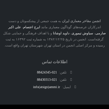
نجمن مفاخر معماری ایران
به همت جمعی از پیشکسوتان و دست
درکاران عرصه‌های گوناگون معماری مانند
ایرج اعتصام
،
علی اکبر
ی
،
سیاوش تیموری
،
داوید اوشانا
و با اهداف فرهنگی و حمایتی شکل
گرفته‌است. انجمن در تاریخ ۱۳۸۲/۱۲/۲۵ به شماره ثبت ۱۶۳۹۲ به ثبت
ه و مرکز اصلی انجمن در استان تهران شهرستان تهران واقع است.
اطلاعات تماس
تلفن:
021-88424345
تلفن:
021-88430313
ایمیل:
info(atsign)ammi.ir