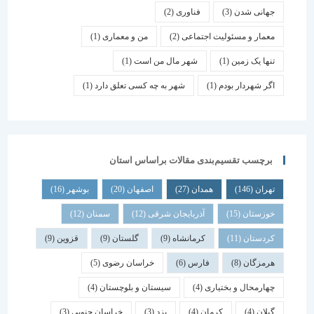
جهانی شدن
(3)
فناوری
(2)
معمار و مسئولیت اجتماعی
(2)
من و معماری
(1)
تنها یک زمین
(1)
شهر مال من است
(1)
اگر شهردار بودم
(1)
شهر به چه کسی تعلق دارد
(1)
برچسب تقسیم‌بندی مقالات براساس استان
تهران
(146)
همدان
(27)
اصفهان
(20)
بوشهر
(16)
خوزستان
(15)
آذربایجان شرقی
(12)
سمنان
(12)
کردستان
(11)
کرمانشاه
(9)
گلستان
(9)
قزوین
(9)
هرمزگان
(8)
فارس
(6)
خراسان رضوی
(5)
چهارمحال و بختیاری
(4)
سیستان و بلوچستان
(4)
گیلان
(4)
کرمان
(4)
یزد
(3)
خراسان جنوبی
(3)