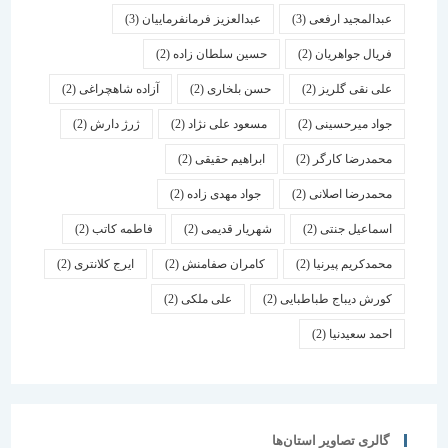
عبدالمجید ارفعی
(3)
عبدالعزیز فرمانفرماییان
(3)
فریال جواهریان
(2)
حسین سلطان زاده
(2)
علی نقی گلریز
(2)
حسن بلخاری
(2)
آزاده شاهچراغی
(2)
جواد میرحسینی
(2)
مسعود علی نژاد
(2)
ژرژ دارش
(2)
محمدرضا کارگر
(2)
ابراهیم حقیقی
(2)
محمدرضا اصلانی
(2)
جواد مهدی زاده
(2)
اسماعیل جنتی
(2)
شهریار قدیمی
(2)
فاطمه کاتب
(2)
محمدکریم پیرنیا
(2)
کامران صفامنش
(2)
ایرج کلانتری
(2)
کورش دیباج طباطبایی
(2)
علی ملکی
(2)
احمد سعیدنیا
(2)
گالری تصاویر استان‌ها