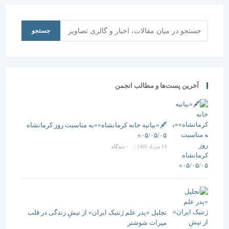
جستجو
جستجو
آخرین پست‌ها و مطالب انجمن
🖋️«بیانیه خانه کرمانشاه»«به مناسبت روز کرمانشاه
۰۵/۰۵/۰۵»
14 مرداد 1405
/
۰ دیدگاه
تجلیل «پدر علم ژنتیک ایران» از تپشِ زندگی در قلب
میراث شوشتر