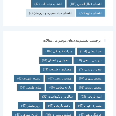
اعضای فعال انجمن
(183)
اعضای هیئت امنا
(42)
اعضای جاوید
(22)
اعضای هیئت مدیره و بازرسان
(7)
برچسب تقسیم‌بندی‌های موضوعی مقالات
هم اندیشی
(154)
میراث فرهنگی
(109)
بررسی تاریخی
(88)
معماری و انسان
(84)
نقد و بررسی
(79)
معماری و طبیعت
(71)
محیط شهری
(67)
هویت تاریخی
(67)
توسعه شهری
(62)
محیط زیست
(62)
تاریخ معاصر
(60)
منابع طبیعی
(58)
ابنیه تاریخی
(53)
سالروز و نکوداشت
(52)
معماری جهان
(47)
بافت تاریخی
(47)
روز معمار
(47)
فرهنگ و هنر
(46)
همایش معماری
(46)
تاریخ شفاهی
(41)