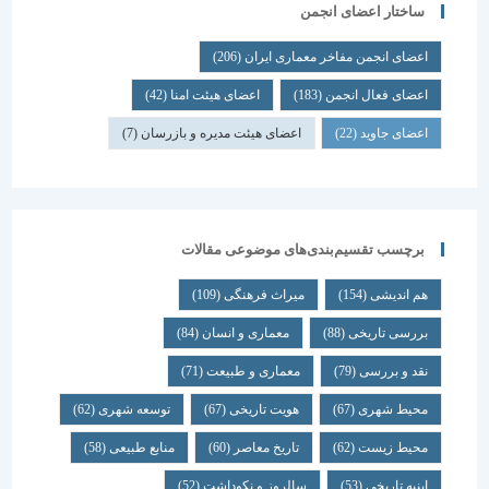
ساختار اعضای انجمن
اعضای انجمن مفاخر معماری ایران
(206)
اعضای فعال انجمن
(183)
اعضای هیئت امنا
(42)
اعضای جاوید
(22)
اعضای هیئت مدیره و بازرسان
(7)
برچسب تقسیم‌بندی‌های موضوعی مقالات
هم اندیشی
(154)
میراث فرهنگی
(109)
بررسی تاریخی
(88)
معماری و انسان
(84)
نقد و بررسی
(79)
معماری و طبیعت
(71)
محیط شهری
(67)
هویت تاریخی
(67)
توسعه شهری
(62)
محیط زیست
(62)
تاریخ معاصر
(60)
منابع طبیعی
(58)
ابنیه تاریخی
(53)
سالروز و نکوداشت
(52)