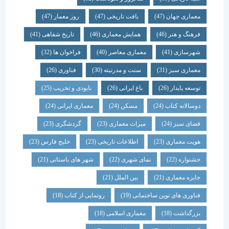
معماری جهان
(47)
بافت تاریخی
(47)
روز معمار
(47)
فرهنگ و هنر
(46)
همایش معماری
(46)
تاریخ شفاهی
(41)
شهرسازی
(41)
معماری معاصر
(40)
فراخوان ها
(32)
معماری سبز
(31)
سنت و مدرنیته
(30)
فناوری
(26)
توسعه پایدار
(26)
باغ ایرانی
(26)
نابودی و تخریب
(25)
دوسالانه کتاب
(24)
مسکن
(24)
معماری ایرانی
(24)
فضای سبز
(24)
میراث معماری
(23)
گردشگری
(23)
هویت معماری
(23)
اطلاعات تاریخی
(23)
خلیج فارس
(23)
جشنواره
(22)
نمای شهری
(22)
شهر های باستانی
(21)
جایزه معماری
(21)
بین الملل
(21)
فناوری های نوین ساختمانی
(19)
رونمایی از کتاب
(18)
بزرگداشت
(18)
معماری اسلامی
(18)