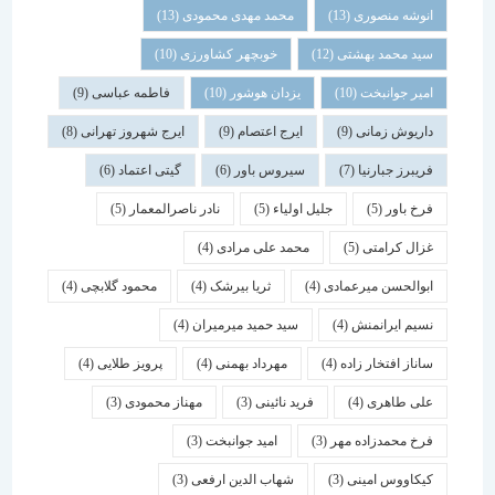
انوشه منصوری
(13)
محمد مهدی محمودی
(13)
سید محمد بهشتی
(12)
خوبچهر کشاورزی
(10)
امیر جوانبخت
(10)
یزدان هوشور
(10)
فاطمه عباسی
(9)
داریوش زمانی
(9)
ایرج اعتصام
(9)
ایرج شهروز تهرانی
(8)
فریبرز جبارنیا
(7)
سیروس باور
(6)
گیتی اعتماد
(6)
فرخ باور
(5)
جلیل اولیاء
(5)
نادر ناصرالمعمار
(5)
غزال کرامتی
(5)
محمد علی مرادی
(4)
ابوالحسن میرعمادی
(4)
ثریا بیرشک
(4)
محمود گلابچی
(4)
نسیم ایرانمنش
(4)
سید حمید میرمیران
(4)
ساناز افتخار زاده
(4)
مهرداد بهمنی
(4)
پرویز طلایی
(4)
علی طاهری
(4)
فرید نائینی
(3)
مهناز محمودی
(3)
فرخ محمدزاده مهر
(3)
امید جوانبخت
(3)
کیکاووس امینی
(3)
شهاب الدین ارفعی
(3)