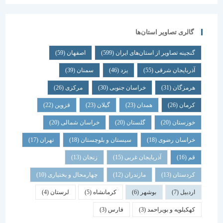
گالری تصاویر استان‌ها
گنجینه تصاویر از استان‌های ایران
(599)
اصفهان
(59)
آذربایجان شرقی
(55)
یزد
(46)
سمنان
(39)
هرمزگان
(31)
خراسان جنوبی
(30)
مرکزی
(26)
کرمان
(26)
همدان
(23)
گیلان
(23)
قزوین
(22)
خوزستان
(20)
گلستان
(20)
خراسان شمالی
(20)
خراسان رضوی
(18)
سیستان و بلوچستان
(18)
تهران
(17)
قم
(16)
آذربایجان غربی
(15)
زنجان
(13)
کردستان
(13)
مازندران
(12)
چهارمحال و بختیاری
(10)
اردبیل
(7)
بوشهر
(6)
کرمانشاه
(5)
لرستان
(4)
کهکیلویه و بویراحمد
(3)
فارس
(3)