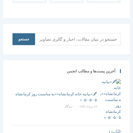
نشستِ نهم»
“معمار
معماری
به یاد نظام
کلاسیک
مدرن”
عامری، با
مدرن”
نگاه عباس
کیارستمی
جستجو
جستجو
آخرین پست‌ها و مطالب انجمن
🖋️«بیانیه خانه کرمانشاه»«به مناسبت روز کرمانشاه
۰۵/۰۵/۰۵»
14 مرداد 1405
/
۰ دیدگاه