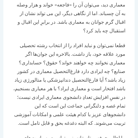
معماری دید، می‌توان آن را «فاجعه» خواند و هزار وصله
به آن چسباند. اما از نگاهی دیگر، این می تواند نشان از
اقبال گرم جوانان به معماری باشد. در برابرِ این اقبال و
استقبال چه باید کرد؟
قطعا نمی‌توان و نباید افراد را از انتخاب رشته تحصیلی
مورد علاقه خود، باز داشت. بالاخره این جوان‌ها اگر
معماری نخوانند چه خواهند خواند؟ حقوق؟ حسابداری؟
صنایع؟ چه ایرادی دارد فارغ‌التحصیل معماری در کشور
زیاد باشد؟ آیا فارغ‌التحصیل دندانپزشکی یا متالورژی زیاد
باشد افتخار است و معماری ایراد؟ با هر معیاری بسنجیم،
در نفسِ افزایش تعدادِ دانشجوی معماری ایرادی نیست؛
تمام غصه و دلنگرانی جماعت این است که این
دانشجوهای عزیز با کدام هیئت علمی و امکانات آموزشی
تربیت می‌شوند. که البته دغدغه بحق و قابل تامل است.
ما اهالی حرفه، متاسفانه، نمی‌توانیم در سیاست‌های