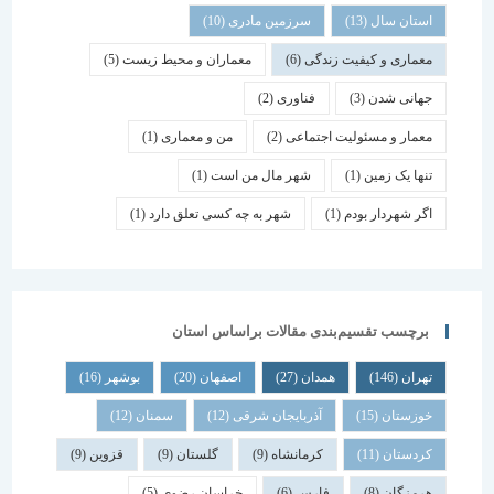
استان سال
(13)
سرزمین مادری
(10)
معماری و کیفیت زندگی
(6)
معماران و محیط زیست
(5)
جهانی شدن
(3)
فناوری
(2)
معمار و مسئولیت اجتماعی
(2)
من و معماری
(1)
تنها یک زمین
(1)
شهر مال من است
(1)
اگر شهردار بودم
(1)
شهر به چه کسی تعلق دارد
(1)
برچسب تقسیم‌بندی مقالات براساس استان
تهران
(146)
همدان
(27)
اصفهان
(20)
بوشهر
(16)
خوزستان
(15)
آذربایجان شرقی
(12)
سمنان
(12)
کردستان
(11)
کرمانشاه
(9)
گلستان
(9)
قزوین
(9)
هرمزگان
(8)
فارس
(6)
خراسان رضوی
(5)