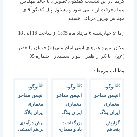
گردد .در این نشست گفتگوی تصویری با خانم مهندس
مینا معرفت ارائه می شود و مسئول پنل گفتگو آقای
مهندس بهروز مرباغی هستند
زمان: چهارشنبه 6 مرداد ماه 1395 از ساعت 16 الی 18
مکان: موزه هنرهای آئینی امام علی (ع) خیابان ولیعصر
(عج) – بالاتر از ظفر – بلوار اسفندیار – شماره 35
مطالب مرتبط:
گزارش
بزرگداشت
پیش درآمدی
پنجاهم
یاد و معماری
بر هم اندیشی
«جمع‌بندی
داوید اوشانا
“میراث