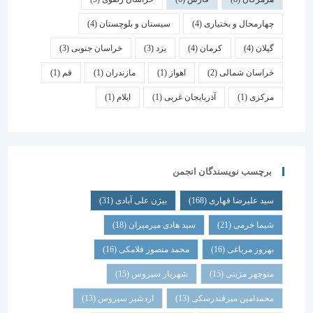
چهارمحال و بختیاری
(4)
سیستان و بلوچستان
(4)
گیلان
(4)
کرمان
(4)
یزد
(3)
خراسان جنوبی
(3)
خراسان شمالی
(2)
اهواز
(1)
مازندران
(1)
قم
(1)
مرکزی
(1)
آذربایجان غربی
(1)
ایلام
(1)
برچسب نویسندگان انجمن
سید علیرضا قهاری
(168)
بیژن علی آبادی
(31)
شیما خرمی
(21)
سید هادی میرمیران
(18)
بهروز مرباغی
(16)
محمد منصور فلامکی
(16)
منوچهر مزینی
(15)
شهریار سیروس
(15)
محمدامین میرفندرسکی
(13)
اردشیر سیروس
(13)