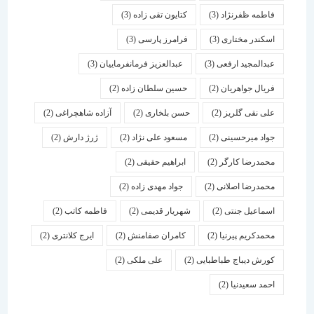
فاطمه ظفرنژاد
(3)
کتایون تقی زاده
(3)
اسكندر مختاری
(3)
فرامرز پارسی
(3)
عبدالمجید ارفعی
(3)
عبدالعزیز فرمانفرماییان
(3)
فریال جواهریان
(2)
حسین سلطان زاده
(2)
علی نقی گلریز
(2)
حسن بلخاری
(2)
آزاده شاهچراغی
(2)
جواد میرحسینی
(2)
مسعود علی نژاد
(2)
ژرژ دارش
(2)
محمدرضا کارگر
(2)
ابراهیم حقیقی
(2)
محمدرضا اصلانی
(2)
جواد مهدی زاده
(2)
اسماعیل جنتی
(2)
شهریار قدیمی
(2)
فاطمه کاتب
(2)
محمدکریم پیرنیا
(2)
کامران صفامنش
(2)
ایرج کلانتری
(2)
کورش دیباج طباطبایی
(2)
علی ملکی
(2)
احمد سعیدنیا
(2)