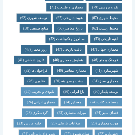
نقد و بررسی
(79)
معماری و طبیعت
(71)
محیط شهری
(67)
هویت تاریخی
(67)
توسعه شهری
(62)
محیط زیست
(62)
تاریخ معاصر
(60)
منابع طبیعی
(58)
ابنیه تاریخی
(53)
سالروز و نکوداشت
(52)
معماری جهان
(47)
بافت تاریخی
(47)
روز معمار
(47)
فرهنگ و هنر
(46)
همایش معماری
(46)
تاریخ شفاهی
(41)
شهرسازی
(41)
معماری معاصر
(40)
فراخوان ها
(32)
معماری سبز
(31)
سنت و مدرنیته
(30)
فناوری
(26)
توسعه پایدار
(26)
باغ ایرانی
(26)
نابودی و تخریب
(25)
دوسالانه کتاب
(24)
مسکن
(24)
معماری ایرانی
(24)
فضای سبز
(24)
میراث معماری
(23)
گردشگری
(23)
هویت معماری
(23)
اطلاعات تاریخی
(23)
خلیج فارس
(23)
جشنواره
(22)
نمای شهری
(22)
شهر های باستانی
(21)