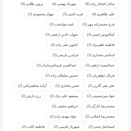
ساناز افتخار زاده
(4)
مهرداد بهمنی
(4)
پرویز طلایی
(4)
علی طاهری
(4)
فرید نائینی
(3)
مهناز محمودی
(3)
فرخ محمدزاده مهر
(3)
امید جوانبخت
(3)
کیکاووس امینی
(3)
شهاب الدین ارفعی
(3)
فاطمه ظفرنژاد
(3)
کتایون تقی زاده
(3)
اسكندر مختاری
(3)
فرامرز پارسی
(3)
عبدالمجید ارفعی
(3)
عبدالعزیز فرمانفرماییان
(3)
فریال جواهریان
(2)
حسین سلطان زاده
(2)
علی نقی گلریز
(2)
حسن بلخاری
(2)
آزاده شاهچراغی
(2)
جواد میرحسینی
(2)
مسعود علی نژاد
(2)
ژرژ دارش
(2)
محمدرضا کارگر
(2)
ابراهیم حقیقی
(2)
محمدرضا اصلانی
(2)
جواد مهدی زاده
(2)
اسماعیل جنتی
(2)
شهریار قدیمی
(2)
فاطمه کاتب
(2)