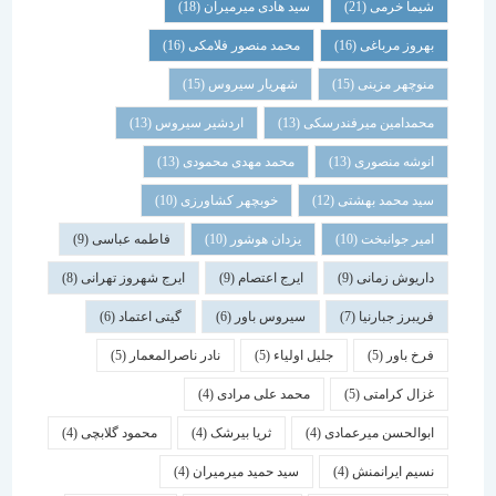
شیما خرمی
(21)
سید هادی میرمیران
(18)
بهروز مرباغی
(16)
محمد منصور فلامکی
(16)
منوچهر مزینی
(15)
شهریار سیروس
(15)
محمدامین میرفندرسکی
(13)
اردشیر سیروس
(13)
انوشه منصوری
(13)
محمد مهدی محمودی
(13)
سید محمد بهشتی
(12)
خوبچهر کشاورزی
(10)
امیر جوانبخت
(10)
یزدان هوشور
(10)
فاطمه عباسی
(9)
داریوش زمانی
(9)
ایرج اعتصام
(9)
ایرج شهروز تهرانی
(8)
فریبرز جبارنیا
(7)
سیروس باور
(6)
گیتی اعتماد
(6)
فرخ باور
(5)
جلیل اولیاء
(5)
نادر ناصرالمعمار
(5)
غزال کرامتی
(5)
محمد علی مرادی
(4)
ابوالحسن میرعمادی
(4)
ثریا بیرشک
(4)
محمود گلابچی
(4)
نسیم ایرانمنش
(4)
سید حمید میرمیران
(4)