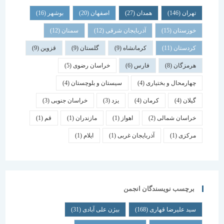
تهران
(146)
همدان
(27)
اصفهان
(20)
بوشهر
(16)
خوزستان
(15)
آذربایجان شرقی
(12)
سمنان
(12)
کردستان
(11)
کرمانشاه
(9)
گلستان
(9)
قزوین
(9)
هرمزگان
(8)
فارس
(6)
خراسان رضوی
(5)
چهارمحال و بختیاری
(4)
سیستان و بلوچستان
(4)
گیلان
(4)
کرمان
(4)
یزد
(3)
خراسان جنوبی
(3)
خراسان شمالی
(2)
اهواز
(1)
مازندران
(1)
قم
(1)
مرکزی
(1)
آذربایجان غربی
(1)
ایلام
(1)
برچسب نویسندگان انجمن
سید علیرضا قهاری
(168)
بیژن علی آبادی
(31)