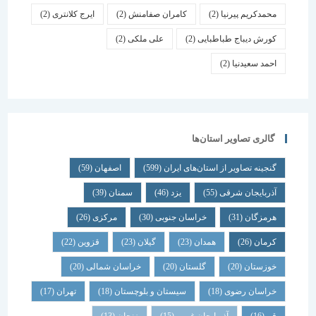
محمدکریم پیرنیا
(2)
کامران صفامنش
(2)
ایرج کلانتری
(2)
کورش دیباج طباطبایی
(2)
علی ملکی
(2)
احمد سعیدنیا
(2)
گالری تصاویر استان‌ها
گنجینه تصاویر از استان‌های ایران
(599)
اصفهان
(59)
آذربایجان شرقی
(55)
یزد
(46)
سمنان
(39)
هرمزگان
(31)
خراسان جنوبی
(30)
مرکزی
(26)
کرمان
(26)
همدان
(23)
گیلان
(23)
قزوین
(22)
خوزستان
(20)
گلستان
(20)
خراسان شمالی
(20)
خراسان رضوی
(18)
سیستان و بلوچستان
(18)
تهران
(17)