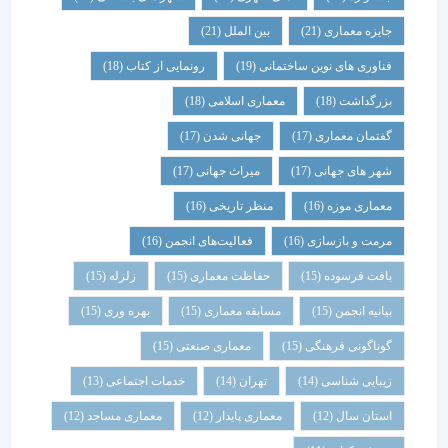
جایزه معماری
(21)
بین الملل
(21)
فناوری های نوین ساختمانی
(19)
رونمایی از کتاب
(18)
بزرگداشت
(18)
معماری اسلامی
(18)
گفتمان معماری
(17)
جهانی شدن
(17)
شهر های جهانی
(17)
میراث جهانی
(17)
معماری موزه
(16)
منظر تاریخی
(16)
مرمت و بازسازی
(16)
فعالیت‌های انجمن
(16)
بافت فرسوده
(15)
حفاظت معماری
(15)
زلزله
(15)
بیانیه انجمن
(15)
مسابقه معماری
(15)
بهره وری
(15)
گوناگونی فرهنگی
(15)
معماری صنعتی
(15)
زیبایی شناسی
(14)
تهران
(14)
خدمات اجتماعی
(13)
استان سال
(12)
معماری پایدار
(12)
معماری مساجد
(12)