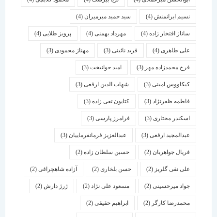
نسیم ایرانمنش
(4)
سید حمید میرمیران
(4)
ساناز افتخار زاده
(4)
مهرداد بهمنی
(4)
پرویز طلایی
(4)
علی طاهری
(4)
فرید نائینی
(3)
مهناز محمودی
(3)
فرخ محمدزاده مهر
(3)
امید جوانبخت
(3)
کیکاووس امینی
(3)
شهاب الدین ارفعی
(3)
فاطمه ظفرنژاد
(3)
کتایون تقی زاده
(3)
اسكندر مختاری
(3)
فرامرز پارسی
(3)
عبدالمجید ارفعی
(3)
عبدالعزیز فرمانفرماییان
(3)
فریال جواهریان
(2)
حسین سلطان زاده
(2)
علی نقی گلریز
(2)
حسن بلخاری
(2)
آزاده شاهچراغی
(2)
جواد میرحسینی
(2)
مسعود علی نژاد
(2)
ژرژ دارش
(2)
محمدرضا کارگر
(2)
ابراهیم حقیقی
(2)