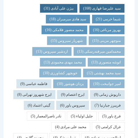
سید علیرضا قهاری
(168)
بیژن علی آبادی
(31)
شیما خرمی
(21)
سید هادی میرمیران
(18)
بهروز مرباغی
(16)
محمد منصور فلامکی
(16)
منوچهر مزینی
(15)
شهریار سیروس
(15)
محمدامین میرفندرسکی
(13)
اردشیر سیروس
(13)
انوشه منصوری
(13)
محمد مهدی محمودی
(13)
سید محمد بهشتی
(12)
خوبچهر کشاورزی
(10)
امیر جوانبخت
(10)
یزدان هوشور
(10)
فاطمه عباسی
(9)
داریوش زمانی
(9)
ایرج اعتصام
(9)
ایرج شهروز تهرانی
(8)
فریبرز جبارنیا
(7)
سیروس باور
(6)
گیتی اعتماد
(6)
فرخ باور
(5)
جلیل اولیاء
(5)
نادر ناصرالمعمار
(5)
غزال کرامتی
(5)
محمد علی مرادی
(4)
ابوالحسن میرعمادی
(4)
ثریا بیرشک
(4)
محمود گلابچی
(4)