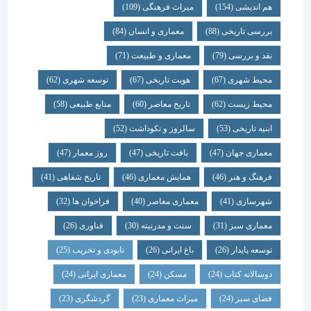
هم اندیشی
(154)
میراث فرهنگی
(109)
بررسی تاریخی
(88)
معماری و انسان
(84)
نقد و بررسی
(79)
معماری و طبیعت
(71)
محیط شهری
(67)
هویت تاریخی
(67)
توسعه شهری
(62)
محیط زیست
(62)
تاریخ معاصر
(60)
منابع طبیعی
(58)
ابنیه تاریخی
(53)
سالروز و نکوداشت
(52)
معماری جهان
(47)
بافت تاریخی
(47)
روز معمار
(47)
فرهنگ و هنر
(46)
همایش معماری
(46)
تاریخ شفاهی
(41)
شهرسازی
(41)
معماری معاصر
(40)
فراخوان ها
(32)
معماری سبز
(31)
سنت و مدرنیته
(30)
فناوری
(26)
توسعه پایدار
(26)
باغ ایرانی
(26)
نابودی و تخریب
(25)
دوسالانه کتاب
(24)
مسکن
(24)
معماری ایرانی
(24)
فضای سبز
(24)
میراث معماری
(23)
گردشگری
(23)