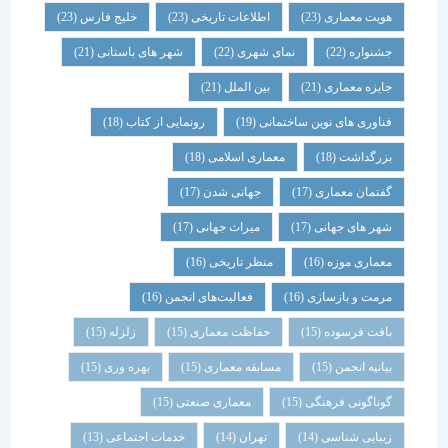
هویت معماری
(23)
اطلاعات تاریخی
(23)
خلیج فارس
(23)
جشنواره
(22)
نمای شهری
(22)
شهر های باستانی
(21)
جایزه معماری
(21)
بین الملل
(21)
فناوری های نوین ساختمانی
(19)
رونمایی از کتاب
(18)
بزرگداشت
(18)
معماری اسلامی
(18)
گفتمان معماری
(17)
جهانی شدن
(17)
شهر های جهانی
(17)
میراث جهانی
(17)
معماری موزه
(16)
منظر تاریخی
(16)
مرمت و بازسازی
(16)
فعالیت‌های انجمن
(16)
بافت فرسوده
(15)
حفاظت معماری
(15)
زلزله
(15)
بیانیه انجمن
(15)
مسابقه معماری
(15)
بهره وری
(15)
گوناگونی فرهنگی
(15)
معماری صنعتی
(15)
زیبایی شناسی
(14)
تهران
(14)
خدمات اجتماعی
(13)