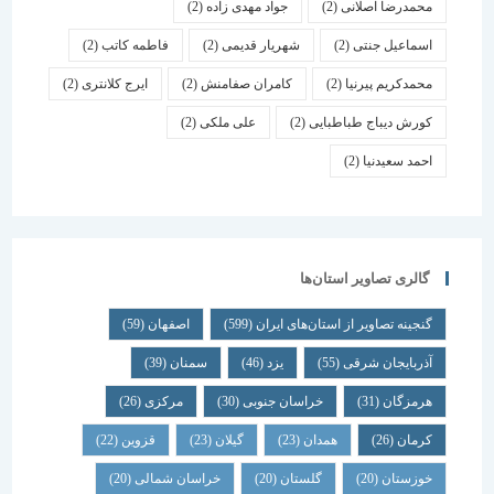
محمدرضا اصلانی
(2)
جواد مهدی زاده
(2)
اسماعیل جنتی
(2)
شهریار قدیمی
(2)
فاطمه کاتب
(2)
محمدکریم پیرنیا
(2)
کامران صفامنش
(2)
ایرج کلانتری
(2)
کورش دیباج طباطبایی
(2)
علی ملکی
(2)
احمد سعیدنیا
(2)
گالری تصاویر استان‌ها
گنجینه تصاویر از استان‌های ایران
(599)
اصفهان
(59)
آذربایجان شرقی
(55)
یزد
(46)
سمنان
(39)
هرمزگان
(31)
خراسان جنوبی
(30)
مرکزی
(26)
کرمان
(26)
همدان
(23)
گیلان
(23)
قزوین
(22)
خوزستان
(20)
گلستان
(20)
خراسان شمالی
(20)