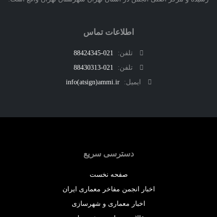
اطلاعات تماس
تلفن:
021-88424345
تلفن:
021-88430313
ایمیل:
info(atsign)ammi.ir
دسترسی سریع
صفحه نخست
اخبار انجمن مفاخر معماری ایران
اخبار معماری و شهرسازی