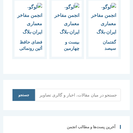
گفتمان
بیست و
فضای حافظ
سیصد
چهارمین
آئین رونمائی
بررسی
گفتمان هنر و
کتاب
سلسله
معماری
نشست های
“تکایا و
هم اندیشی
حسینیه های
پیرامون
ایران”
ضرورت
گفتمان هنر و
جستجو
جستجو
معماری
1397- 1387
آخرین پست‌ها و مطالب انجمن