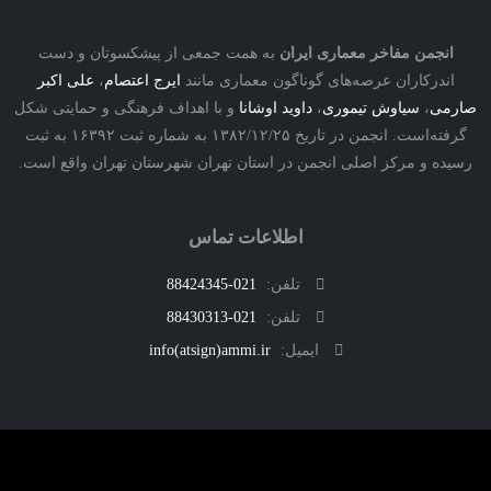
نجمن مفاخر معماری ایران
به همت جمعی از پیشکسوتان و دست
درکاران عرصه‌های گوناگون معماری مانند
ایرج اعتصام
،
علی اکبر
ی
،
سیاوش تیموری
،
داوید اوشانا
و با اهداف فرهنگی و حمایتی شکل
گرفته‌است. انجمن در تاریخ ۱۳۸۲/۱۲/۲۵ به شماره ثبت ۱۶۳۹۲ به ثبت
ه و مرکز اصلی انجمن در استان تهران شهرستان تهران واقع است.
اطلاعات تماس
تلفن:
021-88424345
تلفن:
021-88430313
ایمیل:
info(atsign)ammi.ir