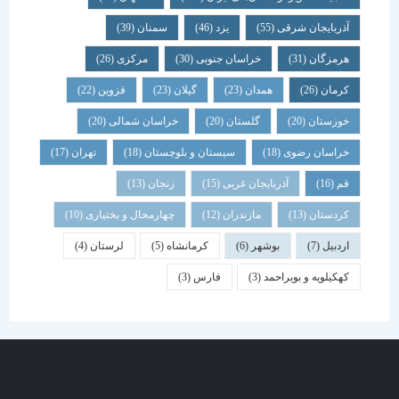
آذربایجان شرقی
(55)
یزد
(46)
سمنان
(39)
هرمزگان
(31)
خراسان جنوبی
(30)
مرکزی
(26)
کرمان
(26)
همدان
(23)
گیلان
(23)
قزوین
(22)
خوزستان
(20)
گلستان
(20)
خراسان شمالی
(20)
خراسان رضوی
(18)
سیستان و بلوچستان
(18)
تهران
(17)
قم
(16)
آذربایجان غربی
(15)
زنجان
(13)
کردستان
(13)
مازندران
(12)
چهارمحال و بختیاری
(10)
اردبیل
(7)
بوشهر
(6)
کرمانشاه
(5)
لرستان
(4)
کهکیلویه و بویراحمد
(3)
فارس
(3)