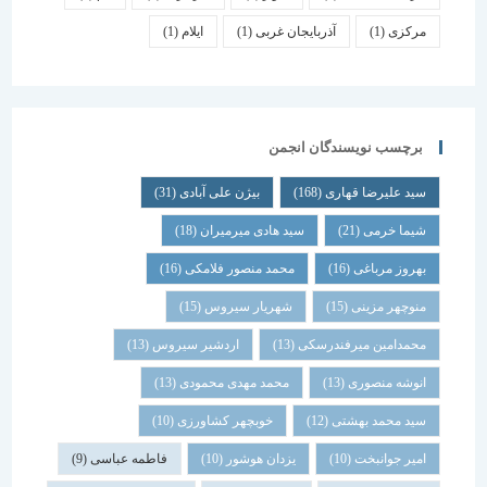
مرکزی
(1)
آذربایجان غربی
(1)
ایلام
(1)
برچسب نویسندگان انجمن
سید علیرضا قهاری
(168)
بیژن علی آبادی
(31)
شیما خرمی
(21)
سید هادی میرمیران
(18)
بهروز مرباغی
(16)
محمد منصور فلامکی
(16)
منوچهر مزینی
(15)
شهریار سیروس
(15)
محمدامین میرفندرسکی
(13)
اردشیر سیروس
(13)
انوشه منصوری
(13)
محمد مهدی محمودی
(13)
سید محمد بهشتی
(12)
خوبچهر کشاورزی
(10)
امیر جوانبخت
(10)
یزدان هوشور
(10)
فاطمه عباسی
(9)