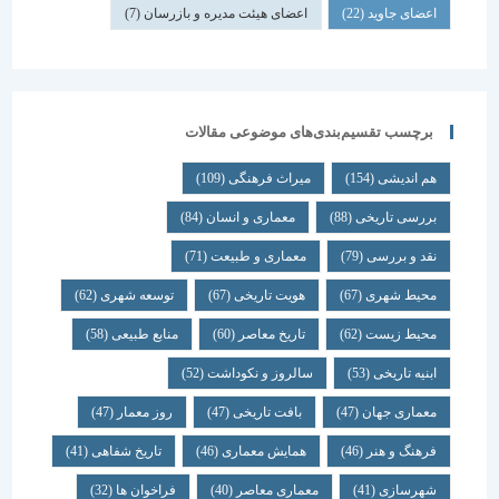
اعضای جاوید
(22)
اعضای هیئت مدیره و بازرسان
(7)
برچسب تقسیم‌بندی‌های موضوعی مقالات
هم اندیشی
(154)
میراث فرهنگی
(109)
بررسی تاریخی
(88)
معماری و انسان
(84)
نقد و بررسی
(79)
معماری و طبیعت
(71)
محیط شهری
(67)
هویت تاریخی
(67)
توسعه شهری
(62)
محیط زیست
(62)
تاریخ معاصر
(60)
منابع طبیعی
(58)
ابنیه تاریخی
(53)
سالروز و نکوداشت
(52)
معماری جهان
(47)
بافت تاریخی
(47)
روز معمار
(47)
فرهنگ و هنر
(46)
همایش معماری
(46)
تاریخ شفاهی
(41)
شهرسازی
(41)
معماری معاصر
(40)
فراخوان ها
(32)