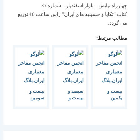
چهارراه نیایش – بلوار اسفندیار – شماره 35
کتاب “تکایا و حسینیه های ایران” راس ساعت 16 توزیع
می گردد.
مطالب مرتبط:
بیست و
سیصد و
بیست و
یکمین
بیست و
سومین
گفتمان هنر و
چهارمین
گفتمان هنر و
معماری “نقد
گفتمان هنر و
معماری
و بررسی هنر
معماری نقش
“پیش
و معماری
ماندگار آئین
درآمدی بر هم
معاصر”
رونمائی از
اندیشی رزن
کتاب
“