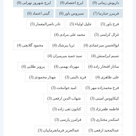
داریوش زمانی
(9)
ایرج اعتصام
(9)
ایرج شهروز تهرانی
(8)
فریبرز جبارنیا
(7)
سیروس باور
(6)
گیتی اعتماد
(6)
فرخ باور
(5)
جلیل اولیاء
(5)
نادر ناصرالمعمار
(5)
غزال کرامتی
(5)
محمد علی مرادی
(4)
ابوالحسن میرعمادی
(4)
ثریا بیرشک
(4)
محمود گلابچی
(4)
نسیم ایرانمنش
(4)
سید حمید میرمیران
(4)
ساناز افتخار زاده
(4)
مهرداد بهمنی
(4)
پرویز طلایی
(4)
علی طاهری
(4)
فرید نائینی
(3)
مهناز محمودی
(3)
فرخ محمدزاده مهر
(3)
امید جوانبخت
(3)
کیکاووس امینی
(3)
شهاب الدین ارفعی
(3)
فاطمه ظفرنژاد
(3)
کتایون تقی زاده
(3)
اسكندر مختاری
(3)
فرامرز پارسی
(3)
عبدالمجید ارفعی
(3)
عبدالعزیز فرمانفرماییان
(3)