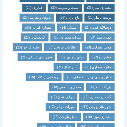
معماری سبز
(31)
سنت و مدرنیته
(30)
فناوری
(26)
توسعه پایدار
(26)
باغ ایرانی
(26)
نابودی و تخریب
(25)
دوسالانه کتاب
(24)
مسکن
(24)
معماری ایرانی
(24)
فضای سبز
(24)
میراث معماری
(23)
گردشگری
(23)
هویت معماری
(23)
اطلاعات تاریخی
(23)
خلیج فارس
(23)
جشنواره
(22)
نمای شهری
(22)
شهر های باستانی
(21)
جایزه معماری
(21)
بین الملل
(21)
فناوری های نوین ساختمانی
(19)
رونمایی از کتاب
(18)
بزرگداشت
(18)
معماری اسلامی
(18)
گفتمان معماری
(17)
جهانی شدن
(17)
شهر های جهانی
(17)
میراث جهانی
(17)
معماری موزه
(16)
منظر تاریخی
(16)
مرمت و بازسازی
(16)
فعالیت‌های انجمن
(16)