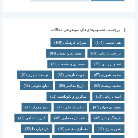
برچسب تقسیم‌بندی‌های موضوعی مقالات
هم اندیشی
(154)
میراث فرهنگی
(109)
بررسی تاریخی
(88)
معماری و انسان
(84)
نقد و بررسی
(79)
معماری و طبیعت
(71)
محیط شهری
(67)
هویت تاریخی
(67)
توسعه شهری
(62)
محیط زیست
(62)
تاریخ معاصر
(60)
منابع طبیعی
(58)
ابنیه تاریخی
(53)
سالروز و نکوداشت
(52)
معماری جهان
(47)
بافت تاریخی
(47)
روز معمار
(47)
فرهنگ و هنر
(46)
همایش معماری
(46)
تاریخ شفاهی
(41)
شهرسازی
(41)
معماری معاصر
(40)
فراخوان ها
(32)