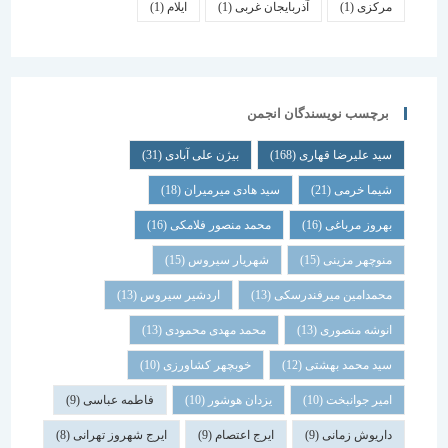
مرکزی
(1)
آذربایجان غربی
(1)
ایلام
(1)
برچسب نویسندگان انجمن
سید علیرضا قهاری
(168)
بیژن علی آبادی
(31)
شیما خرمی
(21)
سید هادی میرمیران
(18)
بهروز مرباغی
(16)
محمد منصور فلامکی
(16)
منوچهر مزینی
(15)
شهریار سیروس
(15)
محمدامین میرفندرسکی
(13)
اردشیر سیروس
(13)
انوشه منصوری
(13)
محمد مهدی محمودی
(13)
سید محمد بهشتی
(12)
خوبچهر کشاورزی
(10)
امیر جوانبخت
(10)
یزدان هوشور
(10)
فاطمه عباسی
(9)
داریوش زمانی
(9)
ایرج اعتصام
(9)
ایرج شهروز تهرانی
(8)