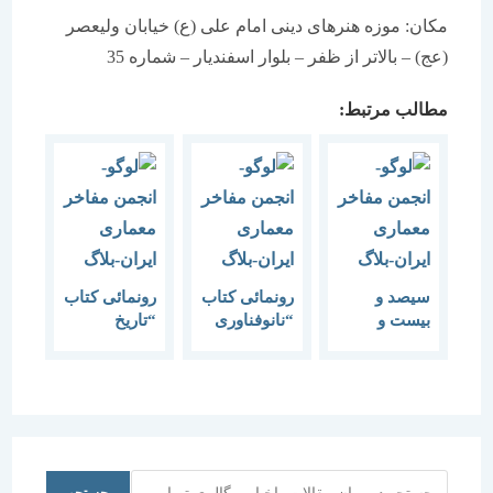
مکان: موزه هنرهای دینی امام علی (ع) خیابان ولیعصر
(عج) – بالاتر از ظفر – بلوار اسفندیار – شماره 35
مطالب مرتبط:
سیصد و
رونمائی کتاب
رونمائی کتاب
بیست و
“نانوفناوری
“تاریخ
چهارمین
در معماری و
مختصر شهر
گفتمان هنر و
مهندسی
و شهرنشینی
معماری نقش
ساختمان”
در ایران”
ماندگار آئین
رونمائی از
کتاب
زندگینامه
جستجو