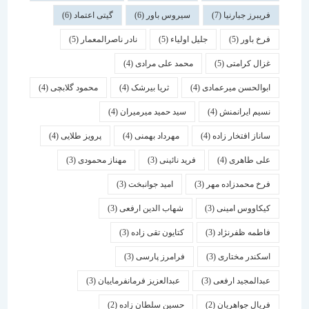
فریبرز جبارنیا
(7)
سیروس باور
(6)
گیتی اعتماد
(6)
فرخ باور
(5)
جلیل اولیاء
(5)
نادر ناصرالمعمار
(5)
غزال کرامتی
(5)
محمد علی مرادی
(4)
ابوالحسن میرعمادی
(4)
ثریا بیرشک
(4)
محمود گلابچی
(4)
نسیم ایرانمنش
(4)
سید حمید میرمیران
(4)
ساناز افتخار زاده
(4)
مهرداد بهمنی
(4)
پرویز طلایی
(4)
علی طاهری
(4)
فرید نائینی
(3)
مهناز محمودی
(3)
فرخ محمدزاده مهر
(3)
امید جوانبخت
(3)
کیکاووس امینی
(3)
شهاب الدین ارفعی
(3)
فاطمه ظفرنژاد
(3)
کتایون تقی زاده
(3)
اسكندر مختاری
(3)
فرامرز پارسی
(3)
عبدالمجید ارفعی
(3)
عبدالعزیز فرمانفرماییان
(3)
فریال جواهریان
(2)
حسین سلطان زاده
(2)