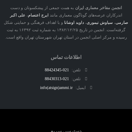
نجمن مفاخر معماری ایران
به همت جمعی از پیشکسوتان و دست
درکاران عرصه‌های گوناگون معماری مانند
ایرج اعتصام
،
علی اکبر
ی
،
سیاوش تیموری
،
داوید اوشانا
و با اهداف فرهنگی و حمایتی شکل
گرفته‌است. انجمن در تاریخ ۱۳۸۲/۱۲/۲۵ به شماره ثبت ۱۶۳۹۲ به ثبت
ه و مرکز اصلی انجمن در استان تهران شهرستان تهران واقع است.
اطلاعات تماس
تلفن:
021-88424345
تلفن:
021-88430313
ایمیل:
info(atsign)ammi.ir
دسترسی سریع