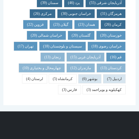
آذربایجان شرقی
(55)
یزد
(46)
سمنان
(39)
هرمزگان
(31)
خراسان جنوبی
(30)
مرکزی
(26)
کرمان
(26)
همدان
(23)
گیلان
(23)
قزوین
(22)
خوزستان
(20)
گلستان
(20)
خراسان شمالی
(20)
خراسان رضوی
(18)
سیستان و بلوچستان
(18)
تهران
(17)
قم
(16)
آذربایجان غربی
(15)
زنجان
(13)
کردستان
(13)
مازندران
(12)
چهارمحال و بختیاری
(10)
اردبیل
(7)
بوشهر
(6)
کرمانشاه
(5)
لرستان
(4)
کهکیلویه و بویراحمد
(3)
فارس
(3)