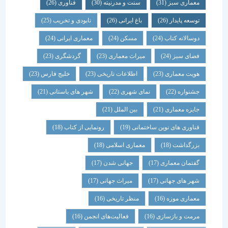
معماری سبز
(31)
سنت و مدرنیته
(30)
فناوری
(26)
توسعه پایدار
(26)
باغ ایرانی
(26)
نابودی و تخریب
(25)
دوسالانه کتاب
(24)
مسکن
(24)
معماری ایرانی
(24)
فضای سبز
(24)
میراث معماری
(23)
گردشگری
(23)
هویت معماری
(23)
اطلاعات تاریخی
(23)
خلیج فارس
(23)
جشنواره
(22)
نمای شهری
(22)
شهر های باستانی
(21)
جایزه معماری
(21)
بین الملل
(21)
فناوری های نوین ساختمانی
(19)
رونمایی از کتاب
(18)
بزرگداشت
(18)
معماری اسلامی
(18)
گفتمان معماری
(17)
جهانی شدن
(17)
شهر های جهانی
(17)
میراث جهانی
(17)
معماری موزه
(16)
منظر تاریخی
(16)
مرمت و بازسازی
(16)
فعالیت‌های انجمن
(16)