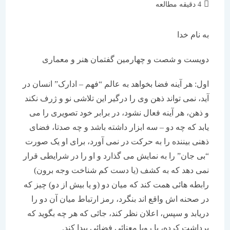
زمان
4 دقیقه مطالعه
مطالعه:
به نام خدا
دویست و شصت و چهارمین گفتمان هنر و معماری
اول: هر آینه فضا بخواهد به عالم “فهم – ادارک” انسان در
آید، نمی تواند ذهن وی را درگیر این تلاشی نو و ژرف نکند
و ذهن، هر آینه فعال نشود، در برابر خود تصویری را می
یابد که چه دو – سه ابزار داشته باشد و چه صدتا، فضای
ذهنی بیننده را به حرکت در نمی آورد، برای او یک صورت
“بی جان” را به نمایش می گذارد و او را در شرایطی قرار
نمی دهد که به کشف (یا دست کم شناخت وجه برون)
رابطه هائی همت کند که میان دو (و یا بیش از دو) چیز که
در صحنه اش واقع اند بنگرد، رمز ارتباط میان آن دو را
دریابد و سپس، اعلان نظر کند، جائی که هر چه بگوید که
برداشت کرده، با رویا معنائی فضائی پیدا کند.