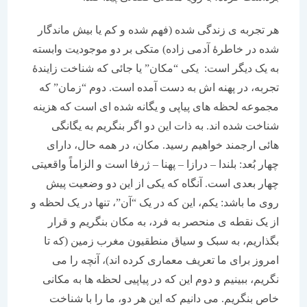
هر تجربه ی زندگی شده (فهم شده و کم یا بیش ماندگار
شده در خاطرۀ آدمی زاده) متکی بر دو موجودیت وابسته
به یک دیگر است: یکی “مکان” یا جائی که شناخت زایندۀ
تجربه، در پهنه اش به دست آمده است. دوم “زمان” که
مجموعه لحظه های پیاپی و یگانه شده ای است که هزینه
شناخت شده اند. به ذات این دو اگر بنگریم به یگانگی
هائی ارجمند خواهیم رسید. مکان، در همه حال، دارای
چهار بُعد: بلندا – درازا – پهنا – ژرفا است و الزاماً واقعیتی
چهار بعدی است. آنگاه که یکی از این دو وضعیت پیش
روی ما باشد: یکم، این که در یک “آن”، تنها در یک لحظه و
از یک نقطه ی منحصر به فرد، به مکان بنگریم و قرار
بگذاریم، به سبک و سیاق منطقیون مغرب زمین (که تا
امروز برای ما تعریف معماری کرده اند)، آنچه را می
نگریم، ببینیم و دوم این که در پیاپیی لحظه ها به مکانی
خاص بنگریم. می دانیم که این هر دو، ما را با شناخت