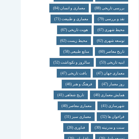
بررسی تاریخی
(88)
معماری و انسان
(84)
نقد و بررسی
(79)
معماری و طبیعت
(71)
محیط شهری
(67)
هویت تاریخی
(67)
توسعه شهری
(62)
محیط زیست
(62)
تاریخ معاصر
(60)
منابع طبیعی
(58)
ابنیه تاریخی
(53)
سالروز و نکوداشت
(52)
معماری جهان
(47)
بافت تاریخی
(47)
روز معمار
(47)
فرهنگ و هنر
(46)
همایش معماری
(46)
تاریخ شفاهی
(41)
شهرسازی
(41)
معماری معاصر
(40)
فراخوان ها
(32)
معماری سبز
(31)
سنت و مدرنیته
(30)
فناوری
(26)
توسعه پایدار
(26)
باغ ایرانی
(26)