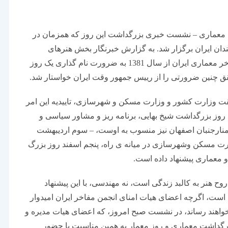
 ی معماری – نشست خبری بزرگداشت این روز که همزمان در
ان ایران برگزار شد. به گزارش خبرنگار بخش هنرهای
تجسمی خبرگزاری دانشجویان ایران (ایسنا)، انجمن مفاخر معماری ایران از سال 1381 به ضرورت نام گذاری یک روز
حقق چنین ضرورتی را از رییس جمهور وقت ایران خواستار شد.
قت وزارت کشور و وزارت مسکن و شهرسازی، تاییدیه این امر
روز بزرگداشت شیخ بهایی، برنامه ریز و مشاور سیاسی و
نارجنبان اصفهان نیز منسوب به اوست، – سوم اردیبهشت
وزارت مسکن وشهرسازی در میانه ی راه، پنجم اسفند روز بزرگ
معماری پیشنهاد داده است.
ح هنر به کالبد زندگی است، نه مهندسی، با این پیشنهاد
 است، اگرچه اعضای هیات امنای انجمن مفاخر ایران امیدوار
ثبت خواهند رساند، در نشست صبح امروز، که اعضای هیات مدیره و
رگداشت معماری و روز معمار به همین مناسبت با حضور