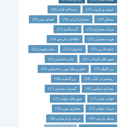
نابودی و تخریب
(25)
دوسالانه کتاب
(24)
مسکن
(24)
معماری ایرانی
(24)
فضای سبز
(24)
میراث معماری
(23)
گردشگری
(23)
هویت معماری
(23)
اطلاعات تاریخی
(23)
خلیج فارس
(23)
جشنواره
(22)
نمای شهری
(22)
شهر های باستانی
(21)
جایزه معماری
(21)
بین الملل
(21)
فناوری های نوین ساختمانی
(19)
رونمایی از کتاب
(18)
بزرگداشت
(18)
معماری اسلامی
(18)
گفتمان معماری
(17)
جهانی شدن
(17)
شهر های جهانی
(17)
میراث جهانی
(17)
معماری موزه
(16)
منظر تاریخی
(16)
مرمت و بازسازی
(16)