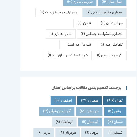
استان سال
(13)
سرزمین مادری
(10)
معماری و کیفیت زندگی
(6)
معماران و محیط زیست
(5)
جهانی شدن
(3)
فناوری
(2)
معمار و مسئولیت اجتماعی
(2)
من و معماری
(1)
تنها یک زمین
(1)
شهر مال من است
(1)
اگر شهردار بودم
(1)
شهر به چه کسی تعلق دارد
(1)
برچسب تقسیم‌بندی مقالات براساس استان
تهران
(146)
همدان
(27)
اصفهان
(20)
بوشهر
(16)
خوزستان
(15)
آذربایجان شرقی
(12)
سمنان
(12)
کردستان
(11)
کرمانشاه
(9)
گلستان
(9)
قزوین
(9)
هرمزگان
(8)
فارس
(6)