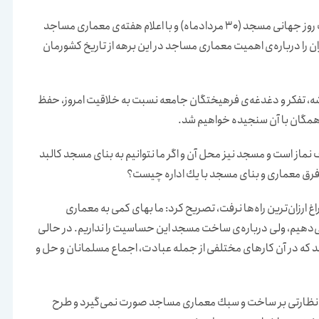
وی اظهار كرد: انجمن مفاخر معماری ایران ضمن گرامی‌داشت روز جهانی مسجد (30 مردادماه) و با اعلام هفته‌ی معماری مساجد
ن را درباره‌ی اهمیت معماری مساجد در این برهه از تاریخ كشورمان
ندیشه، تفكر و دغدغه‌ی فرهیختگان جامعه نسبت به خلاقیت امروز، حفظ
 همگان با آن سنجیده خواهیم شد.
 نماز است و مسجد نیز محل آن و اگر ما نتوانیم به بنای مسجد كالبد
، فرق معماری و بنای مسجد با یك اداره چیست؟
اغ ارزان‌ترین راه‌ها نرفت، تصریح كرد:‌ ما بهای كمی به معماری
دهیم، ولی درباره‌ی ساخت مسجد این حساسیت را نداریم. در حالی
د كه در آن كارهای مختلفی از جمله عبادت‌، اجماع مسلمانان و حل و
 نظارتی بر ساخت و سبك معماری مساجد صورت نمی‌گیرد و طرح