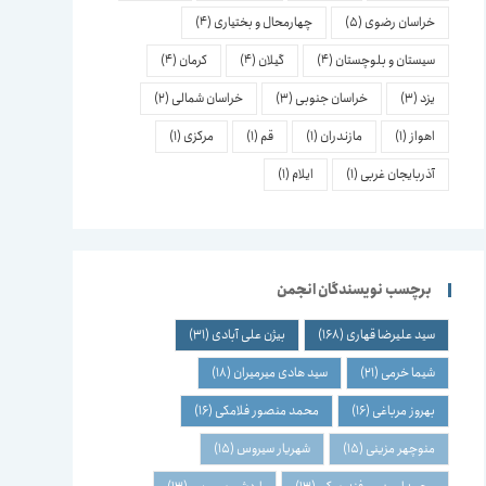
خراسان رضوی
(5)
چهارمحال و بختیاری
(4)
سیستان و بلوچستان
(4)
گیلان
(4)
کرمان
(4)
یزد
(3)
خراسان جنوبی
(3)
خراسان شمالی
(2)
اهواز
(1)
مازندران
(1)
قم
(1)
مرکزی
(1)
آذربایجان غربی
(1)
ایلام
(1)
برچسب نویسندگان انجمن
سید علیرضا قهاری
(168)
بیژن علی آبادی
(31)
شیما خرمی
(21)
سید هادی میرمیران
(18)
بهروز مرباغی
(16)
محمد منصور فلامکی
(16)
منوچهر مزینی
(15)
شهریار سیروس
(15)