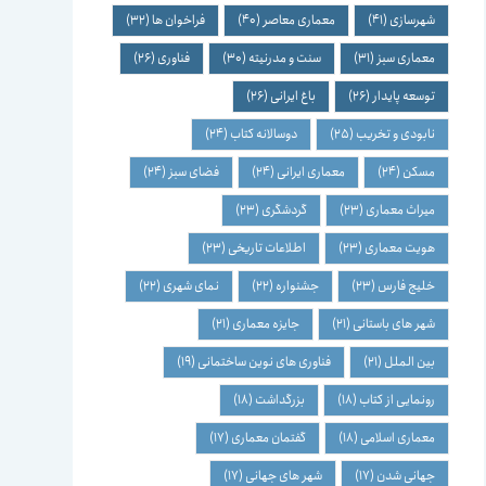
شهرسازی
(41)
معماری معاصر
(40)
فراخوان ها
(32)
معماری سبز
(31)
سنت و مدرنیته
(30)
فناوری
(26)
توسعه پایدار
(26)
باغ ایرانی
(26)
نابودی و تخریب
(25)
دوسالانه کتاب
(24)
مسکن
(24)
معماری ایرانی
(24)
فضای سبز
(24)
میراث معماری
(23)
گردشگری
(23)
هویت معماری
(23)
اطلاعات تاریخی
(23)
خلیج فارس
(23)
جشنواره
(22)
نمای شهری
(22)
شهر های باستانی
(21)
جایزه معماری
(21)
بین الملل
(21)
فناوری های نوین ساختمانی
(19)
رونمایی از کتاب
(18)
بزرگداشت
(18)
معماری اسلامی
(18)
گفتمان معماری
(17)
جهانی شدن
(17)
شهر های جهانی
(17)