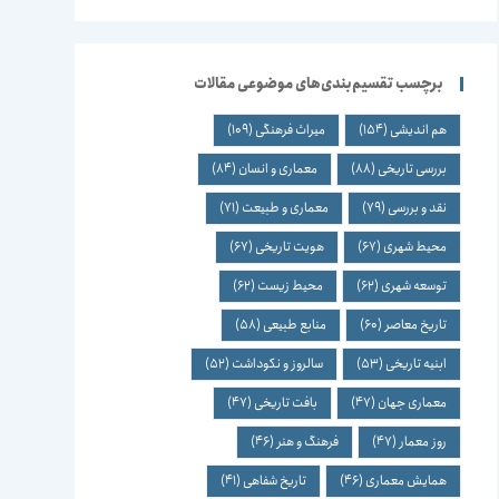
برچسب تقسیم‌بندی‌های موضوعی مقالات
هم اندیشی
(154)
میراث فرهنگی
(109)
بررسی تاریخی
(88)
معماری و انسان
(84)
نقد و بررسی
(79)
معماری و طبیعت
(71)
محیط شهری
(67)
هویت تاریخی
(67)
توسعه شهری
(62)
محیط زیست
(62)
تاریخ معاصر
(60)
منابع طبیعی
(58)
ابنیه تاریخی
(53)
سالروز و نکوداشت
(52)
معماری جهان
(47)
بافت تاریخی
(47)
روز معمار
(47)
فرهنگ و هنر
(46)
همایش معماری
(46)
تاریخ شفاهی
(41)