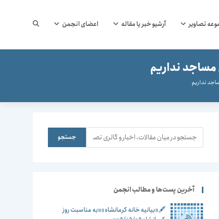
جستجوی
وعه تصاویر
آرشیو خبر یا مقاله
اعضای انجمن
مساجد نداریم
وب
اجد نداریم
سایت
جستجو
جستجو
را
آخرین پست‌ها و مطالب انجمن
🖋️«بیانیه خانه کرمانشاه»«به مناسبت روز