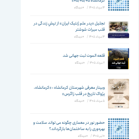
تغییر
کرمانشاه ۰۵/۰۵/۰۵»
14 مرداد 1405
/
۰ دیدگاه
تجلیل «پدر علم ژنتیک ایران» از تپشِ زندگی در
قلب میراث شوشتر
دهید
14 مرداد 1405
/
۰ دیدگاه
قلعه الموت ثبت جهانی شد
7 مرداد 1405
/
۰ دیدگاه
وبینار معرفی شهرستان کرمانشاه : «کرمانشاه،
پژواک تاریخ در قلب زاگرس»
5 مرداد 1405
/
۰ دیدگاه
حضور نور در معماری چگونه می تواند سلامت و
بهره‌وری را به ساختمان‌ها بازگرداند؟
10 تیر 1405
/
۰ دیدگاه