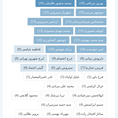
بهروز مرباغی
(16)
محمد منصور فلامکی
(16)
منوچهر مزینی
(15)
شهریار سیروس
(15)
محمدامین میرفندرسکی
(13)
اردشیر سیروس
(13)
انوشه منصوری
(13)
محمد مهدی محمودی
(13)
سید محمد بهشتی
(12)
خوبچهر کشاورزی
(10)
امیر جوانبخت
(10)
یزدان هوشور
(10)
فاطمه عباسی
(9)
داریوش زمانی
(9)
ایرج اعتصام
(9)
ایرج شهروز تهرانی
(8)
فریبرز جبارنیا
(7)
سیروس باور
(6)
گیتی اعتماد
(6)
فرخ باور
(5)
جلیل اولیاء
(5)
نادر ناصرالمعمار
(5)
غزال کرامتی
(5)
محمد علی مرادی
(4)
ابوالحسن میرعمادی
(4)
ثریا بیرشک
(4)
محمود گلابچی
(4)
نسیم ایرانمنش
(4)
سید حمید میرمیران
(4)
ساناز افتخار زاده
(4)
مهرداد بهمنی
(4)
پرویز طلایی
(4)