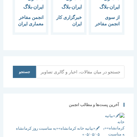
از سوی
خبرگزاری کار
انجمن مفاخر
انجمن مفاخر
ایران
معماری ایران
معماری ایران
بزرگداشت
در پی حادثه
نام خلیج
روز معمار و
آتش سوزی
فارس در
هفته معماری
در کتابخانه
بناهای
عضو انجمن
دانشکده
معماری ثبت
مفاخر
حقوق و علوم
می شود.
معماری
سیاسی
ایران:
دانشگاه
جستجو
جستجو
معماران، از
تهران بیانیه
ارائه طرح
ای صادر کرد
های تکراری
غربی
خودداری کنند
آخرین پست‌ها و مطالب انجمن
معماری ایران
وضعیت
مطلوبی ندارد
🖋️«بیانیه خانه کرمانشاه»«به مناسبت روز کرمانشاه
۰۵/۰۵/۰۵»