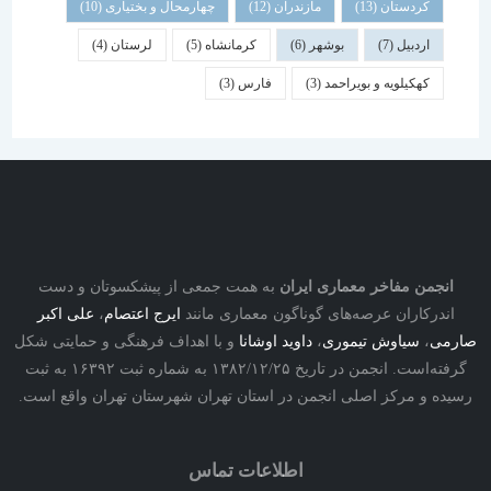
کردستان
(13)
مازندران
(12)
چهارمحال و بختیاری
(10)
اردبیل
(7)
بوشهر
(6)
کرمانشاه
(5)
لرستان
(4)
کهکیلویه و بویراحمد
(3)
فارس
(3)
نجمن مفاخر معماری ایران
به همت جمعی از پیشکسوتان و دست
درکاران عرصه‌های گوناگون معماری مانند
ایرج اعتصام
،
علی اکبر
ی
،
سیاوش تیموری
،
داوید اوشانا
و با اهداف فرهنگی و حمایتی شکل
گرفته‌است. انجمن در تاریخ ۱۳۸۲/۱۲/۲۵ به شماره ثبت ۱۶۳۹۲ به ثبت
ه و مرکز اصلی انجمن در استان تهران شهرستان تهران واقع است.
اطلاعات تماس