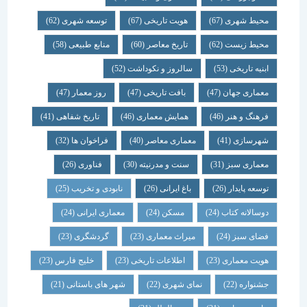
محیط شهری
(67)
هویت تاریخی
(67)
توسعه شهری
(62)
محیط زیست
(62)
تاریخ معاصر
(60)
منابع طبیعی
(58)
ابنیه تاریخی
(53)
سالروز و نکوداشت
(52)
معماری جهان
(47)
بافت تاریخی
(47)
روز معمار
(47)
فرهنگ و هنر
(46)
همایش معماری
(46)
تاریخ شفاهی
(41)
شهرسازی
(41)
معماری معاصر
(40)
فراخوان ها
(32)
معماری سبز
(31)
سنت و مدرنیته
(30)
فناوری
(26)
توسعه پایدار
(26)
باغ ایرانی
(26)
نابودی و تخریب
(25)
دوسالانه کتاب
(24)
مسکن
(24)
معماری ایرانی
(24)
فضای سبز
(24)
میراث معماری
(23)
گردشگری
(23)
هویت معماری
(23)
اطلاعات تاریخی
(23)
خلیج فارس
(23)
جشنواره
(22)
نمای شهری
(22)
شهر های باستانی
(21)