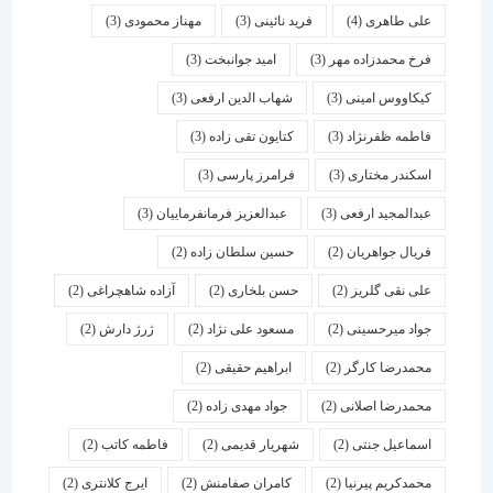
علی طاهری
(4)
فرید نائینی
(3)
مهناز محمودی
(3)
فرخ محمدزاده مهر
(3)
امید جوانبخت
(3)
کیکاووس امینی
(3)
شهاب الدین ارفعی
(3)
فاطمه ظفرنژاد
(3)
کتایون تقی زاده
(3)
اسكندر مختاری
(3)
فرامرز پارسی
(3)
عبدالمجید ارفعی
(3)
عبدالعزیز فرمانفرماییان
(3)
فریال جواهریان
(2)
حسین سلطان زاده
(2)
علی نقی گلریز
(2)
حسن بلخاری
(2)
آزاده شاهچراغی
(2)
جواد میرحسینی
(2)
مسعود علی نژاد
(2)
ژرژ دارش
(2)
محمدرضا کارگر
(2)
ابراهیم حقیقی
(2)
محمدرضا اصلانی
(2)
جواد مهدی زاده
(2)
اسماعیل جنتی
(2)
شهریار قدیمی
(2)
فاطمه کاتب
(2)
محمدکریم پیرنیا
(2)
کامران صفامنش
(2)
ایرج کلانتری
(2)