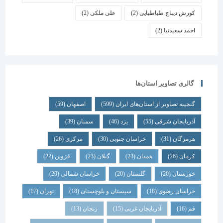
کورش دیباج طباطبایی
(2)
علی ملکی
(2)
احمد سعیدنیا
(2)
گالری تصاویر استان‌ها
گنجینه تصاویر از استان‌های ایران
(599)
اصفهان
(59)
آذربایجان شرقی
(55)
یزد
(46)
سمنان
(39)
هرمزگان
(31)
خراسان جنوبی
(30)
مرکزی
(26)
کرمان
(26)
همدان
(23)
گیلان
(23)
قزوین
(22)
خوزستان
(20)
گلستان
(20)
خراسان شمالی
(20)
خراسان رضوی
(18)
سیستان و بلوچستان
(18)
تهران
(17)
قم
(16)
آذربایجان غربی
(15)
زنجان
(13)