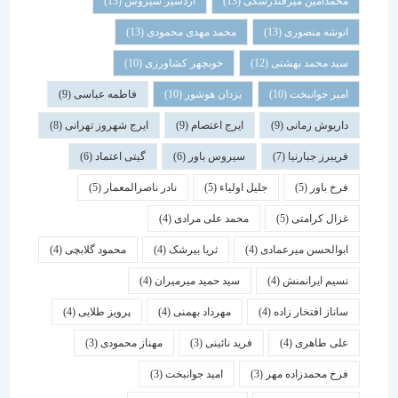
محمدامین میرفندرسکی
(13)
اردشیر سیروس
(13)
انوشه منصوری
(13)
محمد مهدی محمودی
(13)
سید محمد بهشتی
(12)
خوبچهر کشاورزی
(10)
امیر جوانبخت
(10)
یزدان هوشور
(10)
فاطمه عباسی
(9)
داریوش زمانی
(9)
ایرج اعتصام
(9)
ایرج شهروز تهرانی
(8)
فریبرز جبارنیا
(7)
سیروس باور
(6)
گیتی اعتماد
(6)
فرخ باور
(5)
جلیل اولیاء
(5)
نادر ناصرالمعمار
(5)
غزال کرامتی
(5)
محمد علی مرادی
(4)
ابوالحسن میرعمادی
(4)
ثریا بیرشک
(4)
محمود گلابچی
(4)
نسیم ایرانمنش
(4)
سید حمید میرمیران
(4)
ساناز افتخار زاده
(4)
مهرداد بهمنی
(4)
پرویز طلایی
(4)
علی طاهری
(4)
فرید نائینی
(3)
مهناز محمودی
(3)
فرخ محمدزاده مهر
(3)
امید جوانبخت
(3)