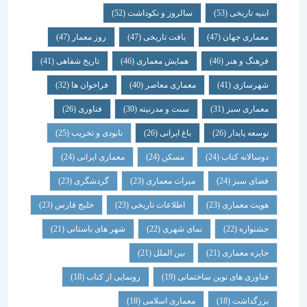
ابنیه تاریخی
(53)
سالروز و نکوداشت
(52)
معماری جهان
(47)
بافت تاریخی
(47)
روز معمار
(47)
فرهنگ و هنر
(46)
همایش معماری
(46)
تاریخ شفاهی
(41)
شهرسازی
(41)
معماری معاصر
(40)
فراخوان ها
(32)
معماری سبز
(31)
سنت و مدرنیته
(30)
فناوری
(26)
توسعه پایدار
(26)
باغ ایرانی
(26)
نابودی و تخریب
(25)
دوسالانه کتاب
(24)
مسکن
(24)
معماری ایرانی
(24)
فضای سبز
(24)
میراث معماری
(23)
گردشگری
(23)
هویت معماری
(23)
اطلاعات تاریخی
(23)
خلیج فارس
(23)
جشنواره
(22)
نمای شهری
(22)
شهر های باستانی
(21)
جایزه معماری
(21)
بین الملل
(21)
فناوری های نوین ساختمانی
(19)
رونمایی از کتاب
(18)
بزرگداشت
(18)
معماری اسلامی
(18)