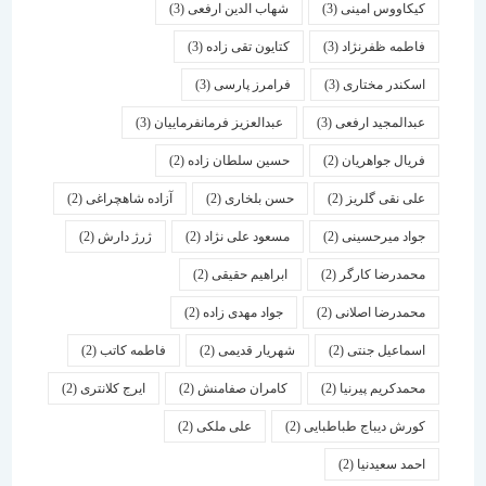
کیکاووس امینی
(3)
شهاب الدین ارفعی
(3)
فاطمه ظفرنژاد
(3)
کتایون تقی زاده
(3)
اسكندر مختاری
(3)
فرامرز پارسی
(3)
عبدالمجید ارفعی
(3)
عبدالعزیز فرمانفرماییان
(3)
فریال جواهریان
(2)
حسین سلطان زاده
(2)
علی نقی گلریز
(2)
حسن بلخاری
(2)
آزاده شاهچراغی
(2)
جواد میرحسینی
(2)
مسعود علی نژاد
(2)
ژرژ دارش
(2)
محمدرضا کارگر
(2)
ابراهیم حقیقی
(2)
محمدرضا اصلانی
(2)
جواد مهدی زاده
(2)
اسماعیل جنتی
(2)
شهریار قدیمی
(2)
فاطمه کاتب
(2)
محمدکریم پیرنیا
(2)
کامران صفامنش
(2)
ایرج کلانتری
(2)
کورش دیباج طباطبایی
(2)
علی ملکی
(2)
احمد سعیدنیا
(2)