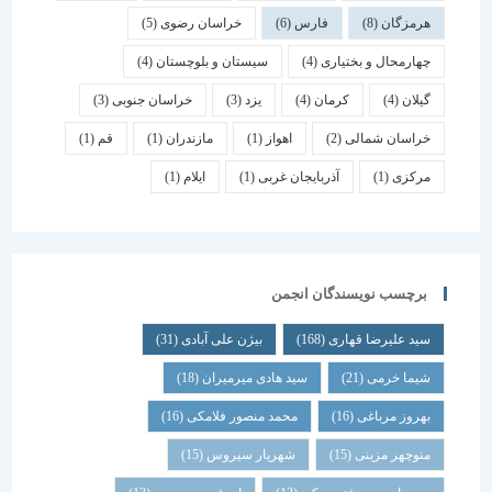
هرمزگان
(8)
فارس
(6)
خراسان رضوی
(5)
چهارمحال و بختیاری
(4)
سیستان و بلوچستان
(4)
گیلان
(4)
کرمان
(4)
یزد
(3)
خراسان جنوبی
(3)
خراسان شمالی
(2)
اهواز
(1)
مازندران
(1)
قم
(1)
مرکزی
(1)
آذربایجان غربی
(1)
ایلام
(1)
برچسب نویسندگان انجمن
سید علیرضا قهاری
(168)
بیژن علی آبادی
(31)
شیما خرمی
(21)
سید هادی میرمیران
(18)
بهروز مرباغی
(16)
محمد منصور فلامکی
(16)
منوچهر مزینی
(15)
شهریار سیروس
(15)