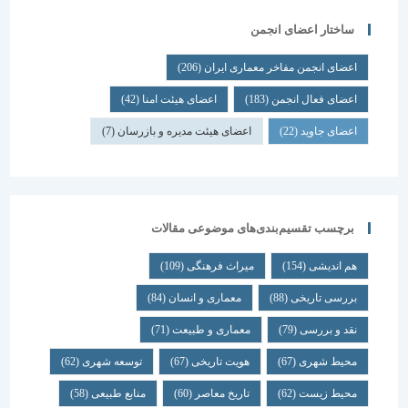
ساختار اعضای انجمن
اعضای انجمن مفاخر معماری ایران
(206)
اعضای فعال انجمن
(183)
اعضای هیئت امنا
(42)
اعضای جاوید
(22)
اعضای هیئت مدیره و بازرسان
(7)
برچسب تقسیم‌بندی‌های موضوعی مقالات
هم اندیشی
(154)
میراث فرهنگی
(109)
بررسی تاریخی
(88)
معماری و انسان
(84)
نقد و بررسی
(79)
معماری و طبیعت
(71)
محیط شهری
(67)
هویت تاریخی
(67)
توسعه شهری
(62)
محیط زیست
(62)
تاریخ معاصر
(60)
منابع طبیعی
(58)