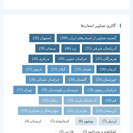
گالری تصاویر استان‌ها
گنجینه تصاویر از استان‌های ایران
(599)
اصفهان
(59)
آذربایجان شرقی
(55)
یزد
(46)
سمنان
(39)
هرمزگان
(31)
خراسان جنوبی
(30)
مرکزی
(26)
کرمان
(26)
همدان
(23)
گیلان
(23)
قزوین
(22)
خوزستان
(20)
گلستان
(20)
خراسان شمالی
(20)
خراسان رضوی
(18)
سیستان و بلوچستان
(18)
تهران
(17)
قم
(16)
آذربایجان غربی
(15)
زنجان
(13)
کردستان
(13)
مازندران
(12)
چهارمحال و بختیاری
(10)
اردبیل
(7)
بوشهر
(6)
کرمانشاه
(5)
لرستان
(4)
کهکیلویه و بویراحمد
(3)
فارس
(3)