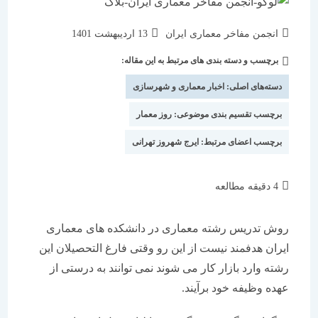
نویسندهٔ
نوشته
انجمن مفاخر معماری ایران
13 اردیبهشت 1401
نوشته:
منتشر
برچسب و دسته بندی های مرتبط به این مقاله:
دسته‌
شده
نوشته:
است:
دسته‌های اصلی:
اخبار معماری و شهرسازی
برچسب تقسیم بندی موضوعی:
روز معمار
برچسب اعضای مرتبط:
ایرج شهروز تهرانی
زمان
4 دقیقه مطالعه
مطالعه:
روش تدریس رشته معماری در دانشکده های معماری
ایران هدفمند نیست از این رو وقتی فارغ التحصیلان این
رشته وارد بازار کار می شوند نمی توانند به درستی از
عهده وظیفه خود برآیند.