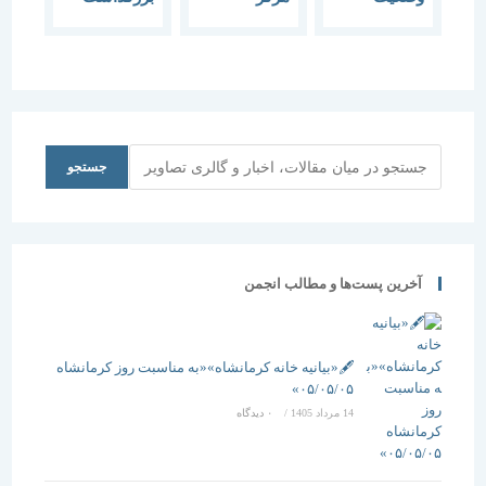
مطلوبی ندارد
مطالعات و
روز معمار و
تحقیقات
آغاز هفته‌ي
شهرسازی –
معماري
معماری ایران
برگزار شد
و انجمن
“معماري به
مفاخر
معناي
معماری
گسترده
جستجو
جستجو
سلسله
مهم‌تر از
نشست های
آنست كه تنها
پژوهش
به معماران
معماری
سپرده شود”
برگزار می
آخرین پست‌ها و مطالب انجمن
شود
🖋️«بیانیه خانه کرمانشاه»«به مناسبت روز کرمانشاه
۰۵/۰۵/۰۵»
14 مرداد 1405
/
۰ دیدگاه