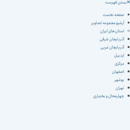
ستن فهرست
صفحه نخست
آرشیو مجموعه تصاویر
استان‌های ایران
آذربایجان شرقی
آذربایجان غربی
اردبیل
مرکزی
اصفهان
بوشهر
تهران
چهارمحال و بختیاری
خراسان جنوبی
خراسان رضوی
خراسان شمالی
خوزستان