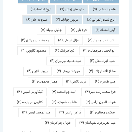
فاطمه عباسی
(9)
داریوش زمانی
(9)
ایرج اعتصام
(9)
ایرج شهروز تهرانی
(8)
فریبرز جبارنیا
(7)
سیروس باور
(6)
گیتی اعتماد
(6)
فرخ باور
(5)
جلیل اولیاء
(5)
نادر ناصرالمعمار
(5)
غزال کرامتی
(5)
محمد علی مرادی
(4)
ابوالحسن میرعمادی
(4)
ثریا بیرشک
(4)
محمود گلابچی
(4)
نسیم ایرانمنش
(4)
سید حمید میرمیران
(4)
ساناز افتخار زاده
(4)
مهرداد بهمنی
(4)
پرویز طلایی
(4)
علی طاهری
(4)
فرید نائینی
(3)
مهناز محمودی
(3)
فرخ محمدزاده مهر
(3)
امید جوانبخت
(3)
کیکاووس امینی
(3)
شهاب الدین ارفعی
(3)
فاطمه ظفرنژاد
(3)
کتایون تقی زاده
(3)
اسكندر مختاری
(3)
فرامرز پارسی
(3)
عبدالمجید ارفعی
(3)
عبدالعزیز فرمانفرماییان
(3)
فریال جواهریان
(2)