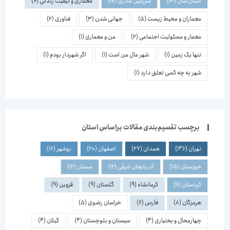
استان سال
(13)
سرزمین مادری
(10)
معماری و کیفیت زندگی
(6)
معماران و محیط زیست
(5)
جهانی شدن
(3)
فناوری
(2)
معمار و مسئولیت اجتماعی
(2)
من و معماری
(1)
تنها یک زمین
(1)
شهر مال من است
(1)
اگر شهردار بودم
(1)
شهر به چه کسی تعلق دارد
(1)
برچسب تقسیم‌بندی مقالات براساس استان
تهران
(146)
همدان
(27)
اصفهان
(20)
بوشهر
(16)
خوزستان
(15)
آذربایجان شرقی
(12)
سمنان
(12)
کردستان
(11)
کرمانشاه
(9)
گلستان
(9)
قزوین
(9)
هرمزگان
(8)
فارس
(6)
خراسان رضوی
(5)
چهارمحال و بختیاری
(4)
سیستان و بلوچستان
(4)
گیلان
(4)