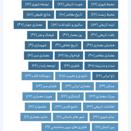
محیط شهری
(67)
هویت تاریخی
(67)
توسعه شهری
(62)
محیط زیست
(62)
تاریخ معاصر
(60)
منابع طبیعی
(58)
ابنیه تاریخی
(53)
سالروز و نکوداشت
(52)
معماری جهان
(47)
بافت تاریخی
(47)
روز معمار
(47)
فرهنگ و هنر
(46)
همایش معماری
(46)
تاریخ شفاهی
(41)
شهرسازی
(41)
معماری معاصر
(40)
فراخوان ها
(32)
معماری سبز
(31)
سنت و مدرنیته
(30)
فناوری
(26)
توسعه پایدار
(26)
باغ ایرانی
(26)
نابودی و تخریب
(25)
دوسالانه کتاب
(24)
مسکن
(24)
معماری ایرانی
(24)
فضای سبز
(24)
میراث معماری
(23)
گردشگری
(23)
هویت معماری
(23)
اطلاعات تاریخی
(23)
خلیج فارس
(23)
جشنواره
(22)
نمای شهری
(22)
شهر های باستانی
(21)
جایزه معماری
(21)
بین الملل
(21)
فناوری های نوین ساختمانی
(19)