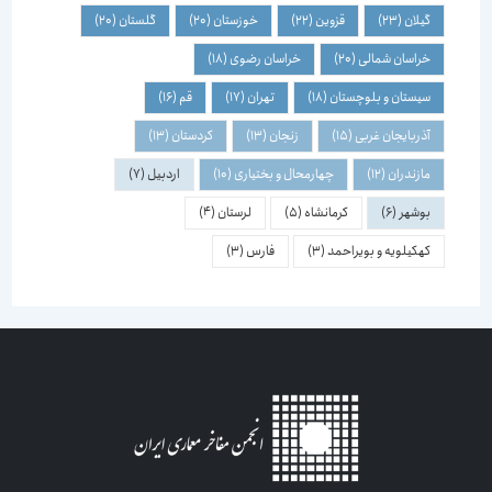
گیلان
(23)
قزوین
(22)
خوزستان
(20)
گلستان
(20)
خراسان شمالی
(20)
خراسان رضوی
(18)
سیستان و بلوچستان
(18)
تهران
(17)
قم
(16)
آذربایجان غربی
(15)
زنجان
(13)
کردستان
(13)
مازندران
(12)
چهارمحال و بختیاری
(10)
اردبیل
(7)
بوشهر
(6)
کرمانشاه
(5)
لرستان
(4)
کهکیلویه و بویراحمد
(3)
فارس
(3)