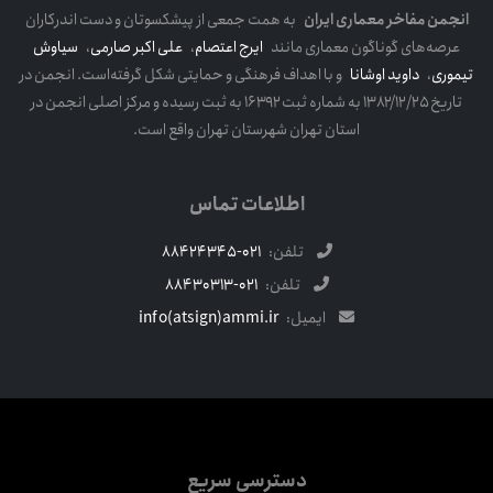
انجمن مفاخر معماری ایران
به همت جمعی از پیشکسوتان و دست اندرکاران
عرصه‌های گوناگون معماری مانند
ایرج اعتصام
،
علی اکبر صارمی
،
سیاوش
تیموری
،
داوید اوشانا
و با اهداف فرهنگی و حمایتی شکل گرفته‌است. انجمن در
تاریخ ۱۳۸۲/۱۲/۲۵ به شماره ثبت ۱۶۳۹۲ به ثبت رسیده و مرکز اصلی انجمن در
استان تهران شهرستان تهران واقع است.
اطلاعات تماس
تلفن:
021-88424345
تلفن:
021-88430313
ایمیل:
info(atsign)ammi.ir
دسترسی سریع