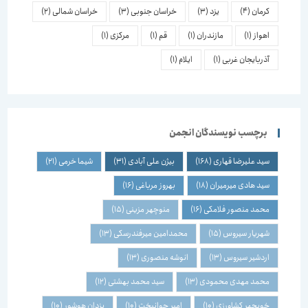
کرمان
(4)
یزد
(3)
خراسان جنوبی
(3)
خراسان شمالی
(2)
اهواز
(1)
مازندران
(1)
قم
(1)
مرکزی
(1)
آذربایجان غربی
(1)
ایلام
(1)
برچسب نویسندگان انجمن
سید علیرضا قهاری
(168)
بیژن علی آبادی
(31)
شیما خرمی
(21)
سید هادی میرمیران
(18)
بهروز مرباغی
(16)
محمد منصور فلامکی
(16)
منوچهر مزینی
(15)
شهریار سیروس
(15)
محمدامین میرفندرسکی
(13)
اردشیر سیروس
(13)
انوشه منصوری
(13)
محمد مهدی محمودی
(13)
سید محمد بهشتی
(12)
خوبچهر کشاورزی
(10)
امیر جوانبخت
(10)
یزدان هوشور
(10)