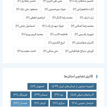
حسین سلطان زاده
(2)
علی نقی گلریز
(2)
حسن بلخاری
(2)
آزاده شاهچراغی
(2)
جواد میرحسینی
(2)
مسعود علی نژاد
(2)
ژرژ دارش
(2)
محمدرضا کارگر
(2)
ابراهیم حقیقی
(2)
محمدرضا اصلانی
(2)
جواد مهدی زاده
(2)
اسماعیل جنتی
(2)
شهریار قدیمی
(2)
فاطمه کاتب
(2)
محمدکریم پیرنیا
(2)
کامران صفامنش
(2)
ایرج کلانتری
(2)
کورش دیباج طباطبایی
(2)
علی ملکی
(2)
احمد سعیدنیا
(2)
گالری تصاویر استان‌ها
گنجینه تصاویر از استان‌های ایران
(599)
اصفهان
(59)
آذربایجان شرقی
(55)
یزد
(46)
سمنان
(39)
هرمزگان
(31)
خراسان جنوبی
(30)
مرکزی
(26)
کرمان
(26)
همدان
(23)