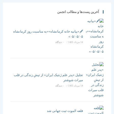
غربی
خودداری کنند
آخرین پست‌ها و مطالب انجمن
معماری ایران
وضعیت
مطلوبی ندارد
🖋️«بیانیه خانه کرمانشاه»«به مناسبت روز کرمانشاه
۰۵/۰۵/۰۵»
14 مرداد 1405
/
۰ دیدگاه
تجلیل «پدر علم ژنتیک ایران» از تپشِ زندگی در قلب
میراث شوشتر
14 مرداد 1405
/
۰ دیدگاه
قلعه الموت ثبت جهانی شد