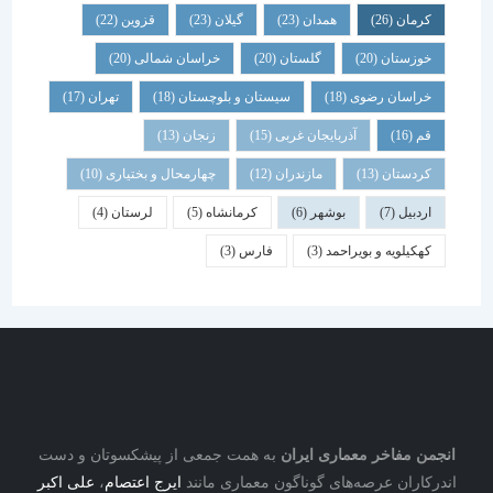
کرمان
(26)
همدان
(23)
گیلان
(23)
قزوین
(22)
خوزستان
(20)
گلستان
(20)
خراسان شمالی
(20)
خراسان رضوی
(18)
سیستان و بلوچستان
(18)
تهران
(17)
قم
(16)
آذربایجان غربی
(15)
زنجان
(13)
کردستان
(13)
مازندران
(12)
چهارمحال و بختیاری
(10)
اردبیل
(7)
بوشهر
(6)
کرمانشاه
(5)
لرستان
(4)
کهکیلویه و بویراحمد
(3)
فارس
(3)
نجمن مفاخر معماری ایران
به همت جمعی از پیشکسوتان و دست
درکاران عرصه‌های گوناگون معماری مانند
ایرج اعتصام
،
علی اکبر