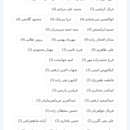
غزال کرامتی
(5)
محمد علی مرادی
(4)
ابوالحسن میرعمادی
(4)
ثریا بیرشک
(4)
محمود گلابچی
(4)
نسیم ایرانمنش
(4)
سید حمید میرمیران
(4)
ساناز افتخار زاده
(4)
مهرداد بهمنی
(4)
پرویز طلایی
(4)
علی طاهری
(4)
فرید نائینی
(3)
مهناز محمودی
(3)
فرخ محمدزاده مهر
(3)
امید جوانبخت
(3)
کیکاووس امینی
(3)
شهاب الدین ارفعی
(3)
فاطمه ظفرنژاد
(3)
کتایون تقی زاده
(3)
اسكندر مختاری
(3)
فرامرز پارسی
(3)
عبدالمجید ارفعی
(3)
عبدالعزیز فرمانفرماییان
(3)
فریال جواهریان
(2)
حسین سلطان زاده
(2)
علی نقی گلریز
(2)
حسن بلخاری
(2)
آزاده شاهچراغی
(2)