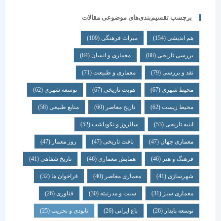
برچسب تقسیم‌بندی‌های موضوعی مقالات
هم اندیشی
(154)
میراث فرهنگی
(109)
بررسی تاریخی
(88)
معماری و انسان
(84)
نقد و بررسی
(79)
معماری و طبیعت
(71)
محیط شهری
(67)
هویت تاریخی
(67)
توسعه شهری
(62)
محیط زیست
(62)
تاریخ معاصر
(60)
منابع طبیعی
(58)
ابنیه تاریخی
(53)
سالروز و نکوداشت
(52)
معماری جهان
(47)
بافت تاریخی
(47)
روز معمار
(47)
فرهنگ و هنر
(46)
همایش معماری
(46)
تاریخ شفاهی
(41)
شهرسازی
(41)
معماری معاصر
(40)
فراخوان ها
(32)
معماری سبز
(31)
سنت و مدرنیته
(30)
فناوری
(26)
توسعه پایدار
(26)
باغ ایرانی
(26)
نابودی و تخریب
(25)