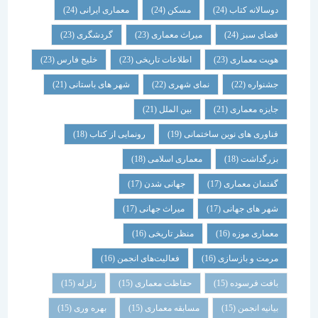
دوسالانه کتاب
(24)
مسکن
(24)
معماری ایرانی
(24)
فضای سبز
(24)
میراث معماری
(23)
گردشگری
(23)
هویت معماری
(23)
اطلاعات تاریخی
(23)
خلیج فارس
(23)
جشنواره
(22)
نمای شهری
(22)
شهر های باستانی
(21)
جایزه معماری
(21)
بین الملل
(21)
فناوری های نوین ساختمانی
(19)
رونمایی از کتاب
(18)
بزرگداشت
(18)
معماری اسلامی
(18)
گفتمان معماری
(17)
جهانی شدن
(17)
شهر های جهانی
(17)
میراث جهانی
(17)
معماری موزه
(16)
منظر تاریخی
(16)
مرمت و بازسازی
(16)
فعالیت‌های انجمن
(16)
بافت فرسوده
(15)
حفاظت معماری
(15)
زلزله
(15)
بیانیه انجمن
(15)
مسابقه معماری
(15)
بهره وری
(15)