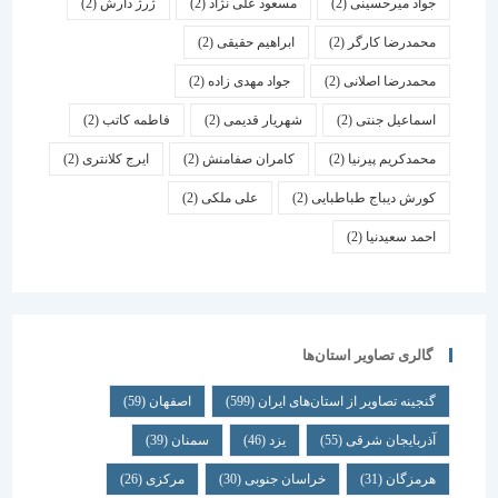
جواد میرحسینی
(2)
مسعود علی نژاد
(2)
ژرژ دارش
(2)
محمدرضا کارگر
(2)
ابراهیم حقیقی
(2)
محمدرضا اصلانی
(2)
جواد مهدی زاده
(2)
اسماعیل جنتی
(2)
شهریار قدیمی
(2)
فاطمه کاتب
(2)
محمدکریم پیرنیا
(2)
کامران صفامنش
(2)
ایرج کلانتری
(2)
کورش دیباج طباطبایی
(2)
علی ملکی
(2)
احمد سعیدنیا
(2)
گالری تصاویر استان‌ها
گنجینه تصاویر از استان‌های ایران
(599)
اصفهان
(59)
آذربایجان شرقی
(55)
یزد
(46)
سمنان
(39)
هرمزگان
(31)
خراسان جنوبی
(30)
مرکزی
(26)