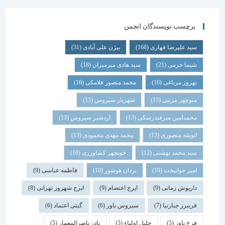
برچسب نویسندگان انجمن
سید علیرضا قهاری
(168)
بیژن علی آبادی
(31)
شیما خرمی
(21)
سید هادی میرمیران
(18)
بهروز مرباغی
(16)
محمد منصور فلامکی
(16)
منوچهر مزینی
(15)
شهریار سیروس
(15)
محمدامین میرفندرسکی
(13)
اردشیر سیروس
(13)
انوشه منصوری
(13)
محمد مهدی محمودی
(13)
سید محمد بهشتی
(12)
خوبچهر کشاورزی
(10)
امیر جوانبخت
(10)
یزدان هوشور
(10)
فاطمه عباسی
(9)
داریوش زمانی
(9)
ایرج اعتصام
(9)
ایرج شهروز تهرانی
(8)
فریبرز جبارنیا
(7)
سیروس باور
(6)
گیتی اعتماد
(6)
فرخ باور
(5)
جلیل اولیاء
(5)
نادر ناصرالمعمار
(5)