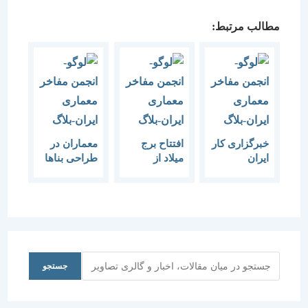
مطالب مرتبط:
خبرگزاری کار
افتتاح برج
معماران در
ایران
میلاد از
طراحی بناها
بزرگداشت
دیدگاه رسانه
باید به مردم
روز معمار و
های خارجی
شناسی
هفته معماری
فرهنگی توجه
عضو انجمن
کنند
مفاخر
معماری
ایران:
جستجو
جستجو
معماران، از
ارائه طرح
های تکراری