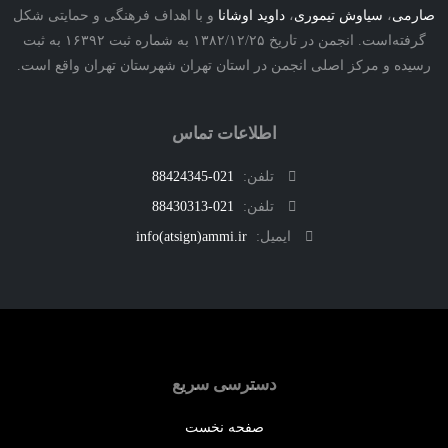
ی
،
سیاوش تیموری
،
داوید اوشانا
و با اهداف فرهنگی و حمایتی شکل
گرفته‌است. انجمن در تاریخ ۱۳۸۲/۱۲/۲۵ به شماره ثبت ۱۶۳۹۲ به ثبت
ه و مرکز اصلی انجمن در استان تهران شهرستان تهران واقع است.
اطلاعات تماس
تلفن:
021-88424345
تلفن:
021-88430313
ایمیل:
info(atsign)ammi.ir
دسترسی سریع
صفحه نخست