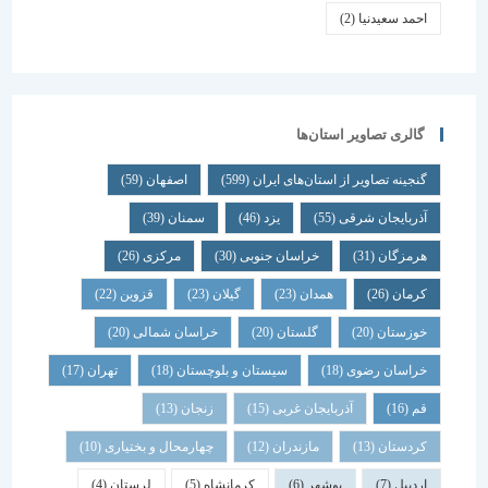
احمد سعیدنیا
(2)
گالری تصاویر استان‌ها
گنجینه تصاویر از استان‌های ایران
(599)
اصفهان
(59)
آذربایجان شرقی
(55)
یزد
(46)
سمنان
(39)
هرمزگان
(31)
خراسان جنوبی
(30)
مرکزی
(26)
کرمان
(26)
همدان
(23)
گیلان
(23)
قزوین
(22)
خوزستان
(20)
گلستان
(20)
خراسان شمالی
(20)
خراسان رضوی
(18)
سیستان و بلوچستان
(18)
تهران
(17)
قم
(16)
آذربایجان غربی
(15)
زنجان
(13)
کردستان
(13)
مازندران
(12)
چهارمحال و بختیاری
(10)
اردبیل
(7)
بوشهر
(6)
کرمانشاه
(5)
لرستان
(4)