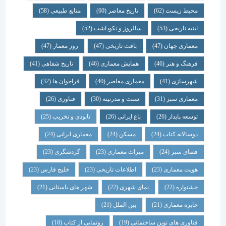
محیط زیست
(62)
تاریخ معاصر
(60)
منابع طبیعی
(58)
ابنیه تاریخی
(53)
سالروز و نکوداشت
(52)
معماری جهان
(47)
بافت تاریخی
(47)
روز معمار
(47)
فرهنگ و هنر
(46)
همایش معماری
(46)
تاریخ شفاهی
(41)
شهرسازی
(41)
معماری معاصر
(40)
فراخوان ها
(32)
معماری سبز
(31)
سنت و مدرنیته
(30)
فناوری
(26)
توسعه پایدار
(26)
باغ ایرانی
(26)
نابودی و تخریب
(25)
دوسالانه کتاب
(24)
مسکن
(24)
معماری ایرانی
(24)
فضای سبز
(24)
میراث معماری
(23)
گردشگری
(23)
هویت معماری
(23)
اطلاعات تاریخی
(23)
خلیج فارس
(23)
جشنواره
(22)
نمای شهری
(22)
شهر های باستانی
(21)
جایزه معماری
(21)
بین الملل
(21)
فناوری های نوین ساختمانی
(19)
رونمایی از کتاب
(18)