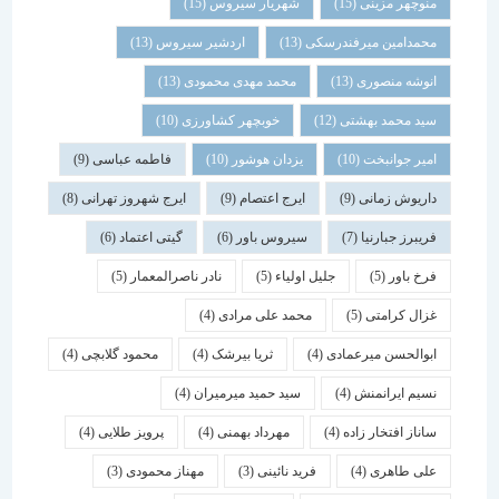
منوچهر مزینی
(15)
شهریار سیروس
(15)
محمدامین میرفندرسکی
(13)
اردشیر سیروس
(13)
انوشه منصوری
(13)
محمد مهدی محمودی
(13)
سید محمد بهشتی
(12)
خوبچهر کشاورزی
(10)
امیر جوانبخت
(10)
یزدان هوشور
(10)
فاطمه عباسی
(9)
داریوش زمانی
(9)
ایرج اعتصام
(9)
ایرج شهروز تهرانی
(8)
فریبرز جبارنیا
(7)
سیروس باور
(6)
گیتی اعتماد
(6)
فرخ باور
(5)
جلیل اولیاء
(5)
نادر ناصرالمعمار
(5)
غزال کرامتی
(5)
محمد علی مرادی
(4)
ابوالحسن میرعمادی
(4)
ثریا بیرشک
(4)
محمود گلابچی
(4)
نسیم ایرانمنش
(4)
سید حمید میرمیران
(4)
ساناز افتخار زاده
(4)
مهرداد بهمنی
(4)
پرویز طلایی
(4)
علی طاهری
(4)
فرید نائینی
(3)
مهناز محمودی
(3)