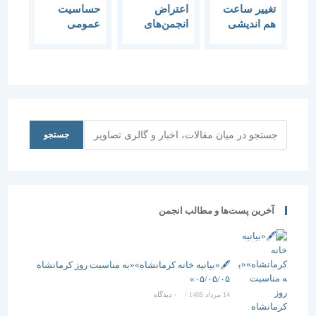
تغییر ساعت
اعتراض
حساسیت
هم اندیشی
انجمن‌های
عمومی
“ضرورت
میراث
نسبت به
تحول در
فرهنگی به
حفظ معماری
آموزش
تخریب کتیبه
و میراث
معماری
خارک
فرهنگی زیاد
کشور” 28
شده است
مهر
جستجو
جستجو
آخرین پست‌ها و مطالب انجمن
🖋️«بیانیه خانه کرمانشاه»«به مناسبت روز کرمانشاه
۰۵/۰۵/۰۵»
14 مرداد 1405
/
۰ دیدگاه