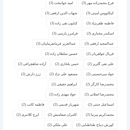
فرخ محمدزاده مهر
(3)
امید جوانبخت
(3)
کیکاووس امینی
(3)
شهاب الدین ارفعی
(3)
فاطمه ظفرنژاد
(3)
کتایون تقی زاده
(3)
اسكندر مختاری
(3)
فرامرز پارسی
(3)
عبدالمجید ارفعی
(3)
عبدالعزیز فرمانفرماییان
(3)
فریال جواهریان
(2)
حسین سلطان زاده
(2)
علی نقی گلریز
(2)
حسن بلخاری
(2)
آزاده شاهچراغی
(2)
جواد میرحسینی
(2)
مسعود علی نژاد
(2)
ژرژ دارش
(2)
محمدرضا کارگر
(2)
ابراهیم حقیقی
(2)
محمدرضا اصلانی
(2)
جواد مهدی زاده
(2)
اسماعیل جنتی
(2)
شهریار قدیمی
(2)
فاطمه کاتب
(2)
محمدکریم پیرنیا
(2)
کامران صفامنش
(2)
ایرج کلانتری
(2)
کورش دیباج طباطبایی
(2)
علی ملکی
(2)