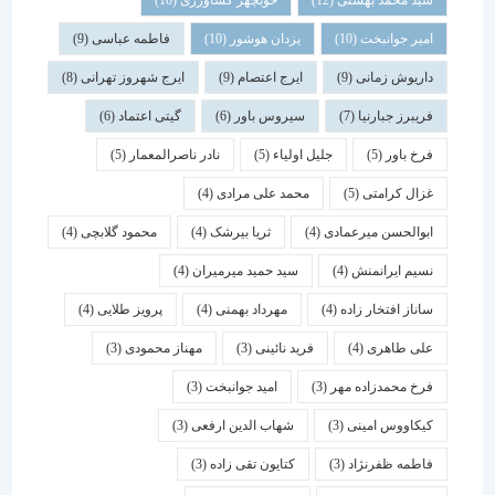
سید محمد بهشتی
(12)
خوبچهر کشاورزی
(10)
امیر جوانبخت
(10)
یزدان هوشور
(10)
فاطمه عباسی
(9)
داریوش زمانی
(9)
ایرج اعتصام
(9)
ایرج شهروز تهرانی
(8)
فریبرز جبارنیا
(7)
سیروس باور
(6)
گیتی اعتماد
(6)
فرخ باور
(5)
جلیل اولیاء
(5)
نادر ناصرالمعمار
(5)
غزال کرامتی
(5)
محمد علی مرادی
(4)
ابوالحسن میرعمادی
(4)
ثریا بیرشک
(4)
محمود گلابچی
(4)
نسیم ایرانمنش
(4)
سید حمید میرمیران
(4)
ساناز افتخار زاده
(4)
مهرداد بهمنی
(4)
پرویز طلایی
(4)
علی طاهری
(4)
فرید نائینی
(3)
مهناز محمودی
(3)
فرخ محمدزاده مهر
(3)
امید جوانبخت
(3)
کیکاووس امینی
(3)
شهاب الدین ارفعی
(3)
فاطمه ظفرنژاد
(3)
کتایون تقی زاده
(3)