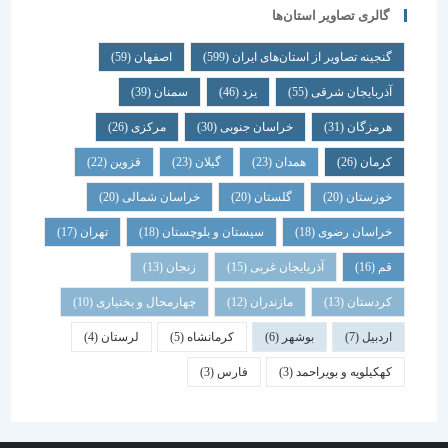
گالری تصاویر استان‌ها
گنجینه تصاویر از استان‌های ایران
(599)
اصفهان
(59)
آذربایجان شرقی
(55)
یزد
(46)
سمنان
(39)
هرمزگان
(31)
خراسان جنوبی
(30)
مرکزی
(26)
کرمان
(26)
همدان
(23)
گیلان
(23)
قزوین
(22)
خوزستان
(20)
گلستان
(20)
خراسان شمالی
(20)
خراسان رضوی
(18)
سیستان و بلوچستان
(18)
تهران
(17)
قم
(16)
آذربایجان غربی
(15)
زنجان
(13)
کردستان
(13)
مازندران
(12)
چهارمحال و بختیاری
(10)
اردبیل
(7)
بوشهر
(6)
کرمانشاه
(5)
لرستان
(4)
کهکیلویه و بویراحمد
(3)
فارس
(3)