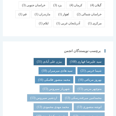
گیلان
(4)
کرمان
(4)
یزد
(3)
خراسان جنوبی
(3)
خراسان شمالی
(2)
اهواز
(1)
مازندران
(1)
قم
(1)
مرکزی
(1)
آذربایجان غربی
(1)
ایلام
(1)
برچسب نویسندگان انجمن
سید علیرضا قهاری
(168)
بیژن علی آبادی
(31)
شیما خرمی
(21)
سید هادی میرمیران
(18)
بهروز مرباغی
(16)
محمد منصور فلامکی
(16)
منوچهر مزینی
(15)
شهریار سیروس
(15)
محمدامین میرفندرسکی
(13)
اردشیر سیروس
(13)
انوشه منصوری
(13)
محمد مهدی محمودی
(13)