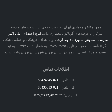
نجمن مفاخر معماری ایران
به همت جمعی از پیشکسوتان و دست
درکاران عرصه‌های گوناگون معماری مانند
ایرج اعتصام
،
علی اکبر
ی
،
سیاوش تیموری
،
داوید اوشانا
و با اهداف فرهنگی و حمایتی شکل
گرفته‌است. انجمن در تاریخ ۱۳۸۲/۱۲/۲۵ به شماره ثبت ۱۶۳۹۲ به ثبت
ه و مرکز اصلی انجمن در استان تهران شهرستان تهران واقع است.
اطلاعات تماس
تلفن:
021-88424345
تلفن:
021-88430313
ایمیل:
info(atsign)ammi.ir