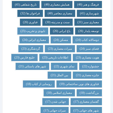
فرهنگ و هنر
(46)
همایش معماری
(46)
تاریخ شفاهی
(41)
شهرسازی
(41)
معماری معاصر
(40)
فراخوان ها
(32)
معماری سبز
(31)
سنت و مدرنیته
(30)
فناوری
(26)
توسعه پایدار
(26)
باغ ایرانی
(26)
نابودی و تخریب
(25)
دوسالانه کتاب
(24)
مسکن
(24)
معماری ایرانی
(24)
فضای سبز
(24)
میراث معماری
(23)
گردشگری
(23)
هویت معماری
(23)
اطلاعات تاریخی
(23)
خلیج فارس
(23)
جشنواره
(22)
نمای شهری
(22)
شهر های باستانی
(21)
جایزه معماری
(21)
بین الملل
(21)
فناوری های نوین ساختمانی
(19)
رونمایی از کتاب
(18)
بزرگداشت
(18)
معماری اسلامی
(18)
گفتمان معماری
(17)
جهانی شدن
(17)
شهر های جهانی
(17)
میراث جهانی
(17)