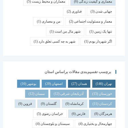
معماری و کیفیت زندگی
(6)
معماران و محیط زیست
(5)
جهانی شدن
(3)
فناوری
(2)
معمار و مسئولیت اجتماعی
(2)
من و معماری
(1)
تنها یک زمین
(1)
شهر مال من است
(1)
اگر شهردار بودم
(1)
شهر به چه کسی تعلق دارد
(1)
برچسب تقسیم‌بندی مقالات براساس استان
تهران
(146)
همدان
(27)
اصفهان
(20)
بوشهر
(16)
خوزستان
(15)
آذربایجان شرقی
(12)
سمنان
(12)
کردستان
(11)
کرمانشاه
(9)
گلستان
(9)
قزوین
(9)
هرمزگان
(8)
فارس
(6)
خراسان رضوی
(5)
چهارمحال و بختیاری
(4)
سیستان و بلوچستان
(4)