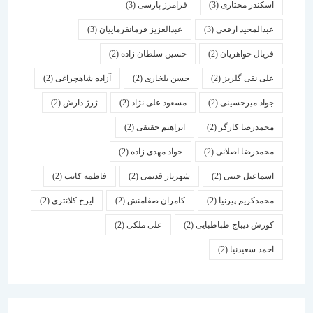
اسكندر مختاری
(3)
فرامرز پارسی
(3)
عبدالمجید ارفعی
(3)
عبدالعزیز فرمانفرماییان
(3)
فریال جواهریان
(2)
حسین سلطان زاده
(2)
علی نقی گلریز
(2)
حسن بلخاری
(2)
آزاده شاهچراغی
(2)
جواد میرحسینی
(2)
مسعود علی نژاد
(2)
ژرژ دارش
(2)
محمدرضا کارگر
(2)
ابراهیم حقیقی
(2)
محمدرضا اصلانی
(2)
جواد مهدی زاده
(2)
اسماعیل جنتی
(2)
شهریار قدیمی
(2)
فاطمه کاتب
(2)
محمدکریم پیرنیا
(2)
کامران صفامنش
(2)
ایرج کلانتری
(2)
کورش دیباج طباطبایی
(2)
علی ملکی
(2)
احمد سعیدنیا
(2)