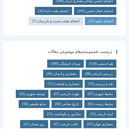
اعضای انجمن مفاخر معماری ایران
(206)
اعضای فعال انجمن
(183)
اعضای هیئت امنا
(42)
اعضای جاوید
(22)
اعضای هیئت مدیره و بازرسان
(7)
برچسب تقسیم‌بندی‌های موضوعی مقالات
هم اندیشی
(154)
میراث فرهنگی
(109)
بررسی تاریخی
(88)
معماری و انسان
(84)
نقد و بررسی
(79)
معماری و طبیعت
(71)
محیط شهری
(67)
هویت تاریخی
(67)
توسعه شهری
(62)
محیط زیست
(62)
تاریخ معاصر
(60)
منابع طبیعی
(58)
ابنیه تاریخی
(53)
سالروز و نکوداشت
(52)
معماری جهان
(47)
بافت تاریخی
(47)
روز معمار
(47)