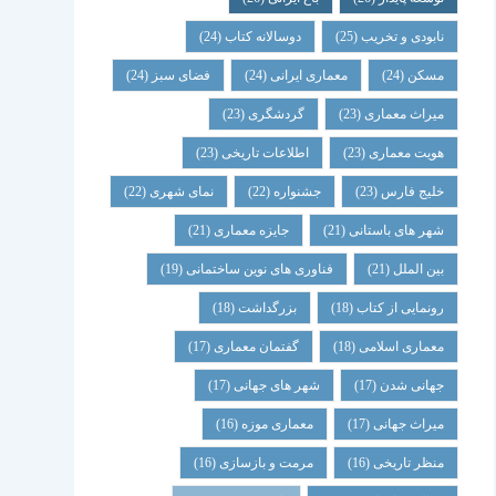
نابودی و تخریب
(25)
دوسالانه کتاب
(24)
مسکن
(24)
معماری ایرانی
(24)
فضای سبز
(24)
میراث معماری
(23)
گردشگری
(23)
هویت معماری
(23)
اطلاعات تاریخی
(23)
خلیج فارس
(23)
جشنواره
(22)
نمای شهری
(22)
شهر های باستانی
(21)
جایزه معماری
(21)
بین الملل
(21)
فناوری های نوین ساختمانی
(19)
رونمایی از کتاب
(18)
بزرگداشت
(18)
معماری اسلامی
(18)
گفتمان معماری
(17)
جهانی شدن
(17)
شهر های جهانی
(17)
میراث جهانی
(17)
معماری موزه
(16)
منظر تاریخی
(16)
مرمت و بازسازی
(16)