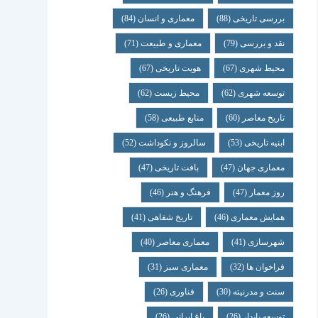
بررسی تاریخی
(88)
معماری و انسان
(84)
نقد و بررسی
(79)
معماری و طبیعت
(71)
محیط شهری
(67)
هویت تاریخی
(67)
توسعه شهری
(62)
محیط زیست
(62)
تاریخ معاصر
(60)
منابع طبیعی
(58)
ابنیه تاریخی
(53)
سالروز و نکوداشت
(52)
معماری جهان
(47)
بافت تاریخی
(47)
روز معمار
(47)
فرهنگ و هنر
(46)
همایش معماری
(46)
تاریخ شفاهی
(41)
شهرسازی
(41)
معماری معاصر
(40)
فراخوان ها
(32)
معماری سبز
(31)
سنت و مدرنیته
(30)
فناوری
(26)
توسعه پایدار
(26)
باغ ایرانی
(26)