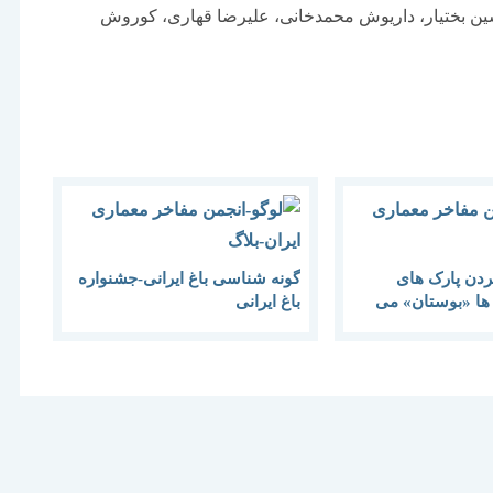
شین بختیار، داریوش محمدخانی، علیرضا قهاری، کوروش
کردن پارک های
گونه شناسی باغ ایرانی-جشنواره
ن ها «بوستان» می
باغ ایرانی
 باغ ایرانی