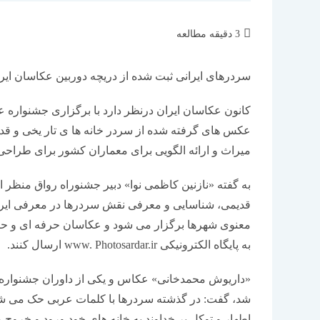
زمان
3 دقیقه مطالعه
مطالعه:
سردرهای ایرانی ثبت شده از دریچه دوربین عکاسان ایر
کانون عکاسان ایران درنظر دارد با برگزاری جشنواره 
عکس های گرفته شده از سردر خانه ها ی تار یخی و قد
میراث و ارائه الگویی برای معماران کشور برای طراحی س
به گفته «نازنین کاظمی نوا» دبیر جشنوراه رواق منظر
قدیمی، شناسایی و معرفی نقش سردرها در معرفی ایرا
معنوی شهرها برگزار می شود و عکاسان حرفه ای و حتی 
به پایگاه الکترونیکی www. Photosardar.ir ارسال کنند.
«داریوش محمدخانی» عکاس و یکی از داوران جشنواره
شد، گفت: در گذشته سردرها با کلمات عربی حک می شدند 
اطهار و توکل بر خداوند به خانه های خود ورود و خروج م