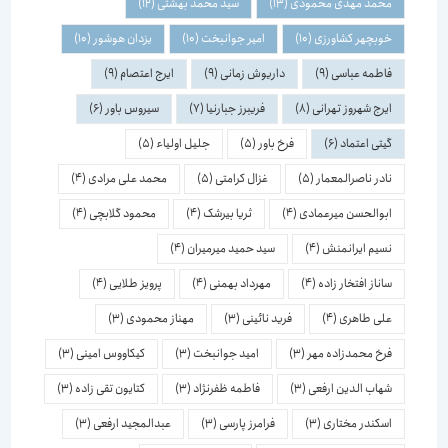
محمد مهدی محمودی
(13)
سید محمد بهشتی
(12)
خوبچهر کشاورزی
(10)
امیر جوانبخت
(10)
یزدان هوشور
(10)
فاطمه عباسی
(9)
داریوش زمانی
(9)
ایرج اعتصام
(9)
ایرج شهروز تهرانی
(8)
فریبرز جبارنیا
(7)
سیروس باور
(6)
گیتی اعتماد
(6)
فرخ باور
(5)
جلیل اولیاء
(5)
نادر ناصرالمعمار
(5)
غزال کرامتی
(5)
محمد علی مرادی
(4)
ابوالحسن میرعمادی
(4)
ثریا بیرشک
(4)
محمود گلابچی
(4)
نسیم ایرانمنش
(4)
سید حمید میرمیران
(4)
ساناز افتخار زاده
(4)
مهرداد بهمنی
(4)
پرویز طلایی
(4)
علی طاهری
(4)
فرید نائینی
(3)
مهناز محمودی
(3)
فرخ محمدزاده مهر
(3)
امید جوانبخت
(3)
کیکاووس امینی
(3)
شهاب الدین ارفعی
(3)
فاطمه ظفرنژاد
(3)
کتایون تقی زاده
(3)
اسكندر مختاری
(3)
فرامرز پارسی
(3)
عبدالمجید ارفعی
(3)