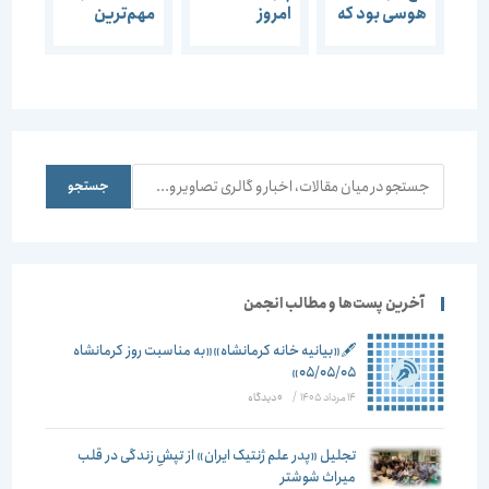
هوسی بود كه
امروز
مهم‌ترين
حالا خاطره
جایگزین باغ
وظيفه
شده است-
های ایرانی
دربارهی
جشنواره‌ی
شده است-
باغ‌های ايرانی
باغ‌های ایرانی
جشنواره باغ
است-
ایرانی
جشنواره باغ
ایرانی
جستجو
جستجو
آخرین پست‌ها و مطالب انجمن
🖋️«بیانیه خانه کرمانشاه»«به مناسبت روز کرمانشاه
۰۵/۰۵/۰۵»
14 مرداد 1405
/
۰ دیدگاه
تجلیل «پدر علم ژنتیک ایران» از تپشِ زندگی در قلب
میراث شوشتر