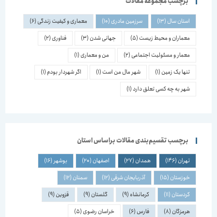
برچسب مجموعه مقالات
استان سال
(13)
سرزمین مادری
(10)
معماری و کیفیت زندگی
(6)
معماران و محیط زیست
(5)
جهانی شدن
(3)
فناوری
(2)
معمار و مسئولیت اجتماعی
(2)
من و معماری
(1)
تنها یک زمین
(1)
شهر مال من است
(1)
اگر شهردار بودم
(1)
شهر به چه کسی تعلق دارد
(1)
برچسب تقسیم‌بندی مقالات براساس استان
تهران
(146)
همدان
(27)
اصفهان
(20)
بوشهر
(16)
خوزستان
(15)
آذربایجان شرقی
(12)
سمنان
(12)
کردستان
(11)
کرمانشاه
(9)
گلستان
(9)
قزوین
(9)
هرمزگان
(8)
فارس
(6)
خراسان رضوی
(5)