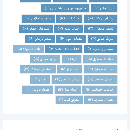
بین الملل
(21)
فناوری های نوین ساختمانی
(19)
رونمایی از کتاب
(18)
بزرگداشت
(18)
معماری اسلامی
(18)
گفتمان معماری
(17)
جهانی شدن
(17)
شهر های جهانی
(17)
میراث جهانی
(17)
معماری موزه
(16)
منظر تاریخی
(16)
مرمت و بازسازی
(16)
فعالیت‌های انجمن
(16)
بافت فرسوده
(15)
حفاظت معماری
(15)
زلزله
(15)
بیانیه انجمن
(15)
مسابقه معماری
(15)
بهره وری
(15)
گوناگونی فرهنگی
(15)
معماری صنعتی
(15)
زیبایی شناسی
(14)
تهران
(14)
خدمات اجتماعی
(13)
استان سال
(12)
معماری پایدار
(12)
معماری مساجد
(12)
معرفی کتاب
(11)