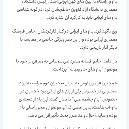
باغ و آرامگاه با آیین های کهن ایرانی است. رئیس دانشکده
معماری دانشگاه آزاد قزوین خاطرنشان کرد: در گونه شناسی
باغ های ایرانی باید به کارکرد آن اشاره کرد.
وی تأکید کرد: باغ های ایرانی در کنار کارکردشان، حامل فرهنگ
معماری ایرانی بوده و از این نظر ویژگی خاصی در مقایسه با
دیگر آثار تاریخی دارد.
در ادامه، خانم افسانه منفرد طی سخنانی به معرفی تز خود با
موضوع “باغ های خاورمیانه” پرداخت.
همچنین فرامرز پارسی به عنوان سخنران دوم مراسم به ایراد
سخنرانی در خصوص یکی از باغ های ایرانی پرداخت، وی در
خصوص “باغ چشمه علی” دامغان گفت: این باغ از دسته ی
باغ-آب هاست، بدین معنی که آب موضوع و محور اصلی باغ
بوده و سایه، اجزاء و عناصر را تحت تأثیر قرار می دهد.