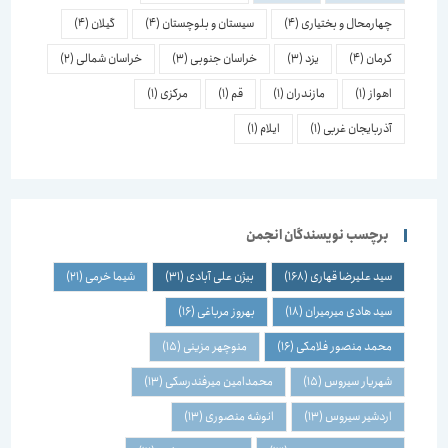
چهارمحال و بختیاری
(4)
سیستان و بلوچستان
(4)
گیلان
(4)
کرمان
(4)
یزد
(3)
خراسان جنوبی
(3)
خراسان شمالی
(2)
اهواز
(1)
مازندران
(1)
قم
(1)
مرکزی
(1)
آذربایجان غربی
(1)
ایلام
(1)
برچسب نویسندگان انجمن
سید علیرضا قهاری
(168)
بیژن علی آبادی
(31)
شیما خرمی
(21)
سید هادی میرمیران
(18)
بهروز مرباغی
(16)
محمد منصور فلامکی
(16)
منوچهر مزینی
(15)
شهریار سیروس
(15)
محمدامین میرفندرسکی
(13)
اردشیر سیروس
(13)
انوشه منصوری
(13)