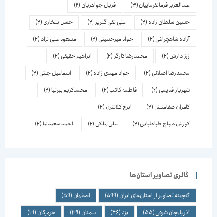
عبدالعزیز فرمانفرماییان
(3)
فریال جواهریان
(2)
حسین سلطان زاده
(2)
علی نقی گلریز
(2)
حسن بلخاری
(2)
آزاده شاهچراغی
(2)
جواد میرحسینی
(2)
مسعود علی نژاد
(2)
ژرژ دارش
(2)
محمدرضا کارگر
(2)
ابراهیم حقیقی
(2)
محمدرضا اصلانی
(2)
جواد مهدی زاده
(2)
اسماعیل جنتی
(2)
شهریار قدیمی
(2)
فاطمه کاتب
(2)
محمدکریم پیرنیا
(2)
کامران صفامنش
(2)
ایرج کلانتری
(2)
کورش دیباج طباطبایی
(2)
علی ملکی
(2)
احمد سعیدنیا
(2)
گالری تصاویر استان‌ها
گنجینه تصاویر از استان‌های ایران
(599)
اصفهان
(59)
آذربایجان شرقی
(55)
یزد
(46)
سمنان
(39)
هرمزگان
(31)