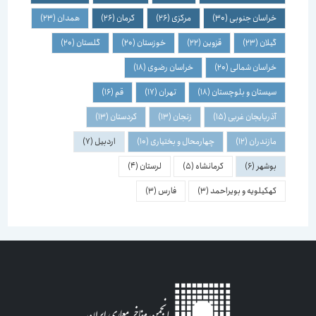
خراسان جنوبی
(30)
مرکزی
(26)
کرمان
(26)
همدان
(23)
گیلان
(23)
قزوین
(22)
خوزستان
(20)
گلستان
(20)
خراسان شمالی
(20)
خراسان رضوی
(18)
سیستان و بلوچستان
(18)
تهران
(17)
قم
(16)
آذربایجان غربی
(15)
زنجان
(13)
کردستان
(13)
مازندران
(12)
چهارمحال و بختیاری
(10)
اردبیل
(7)
بوشهر
(6)
کرمانشاه
(5)
لرستان
(4)
کهکیلویه و بویراحمد
(3)
فارس
(3)