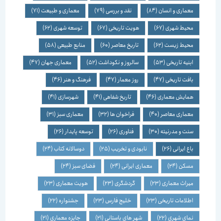
معماری و انسان
(84)
نقد و بررسی
(79)
معماری و طبیعت
(71)
محیط شهری
(67)
هویت تاریخی
(67)
توسعه شهری
(62)
محیط زیست
(62)
تاریخ معاصر
(60)
منابع طبیعی
(58)
ابنیه تاریخی
(53)
سالروز و نکوداشت
(52)
معماری جهان
(47)
بافت تاریخی
(47)
روز معمار
(47)
فرهنگ و هنر
(46)
همایش معماری
(46)
تاریخ شفاهی
(41)
شهرسازی
(41)
معماری معاصر
(40)
فراخوان ها
(32)
معماری سبز
(31)
سنت و مدرنیته
(30)
فناوری
(26)
توسعه پایدار
(26)
باغ ایرانی
(26)
نابودی و تخریب
(25)
دوسالانه کتاب
(24)
مسکن
(24)
معماری ایرانی
(24)
فضای سبز
(24)
میراث معماری
(23)
گردشگری
(23)
هویت معماری
(23)
اطلاعات تاریخی
(23)
خلیج فارس
(23)
جشنواره
(22)
نمای شهری
(22)
شهر های باستانی
(21)
جایزه معماری
(21)