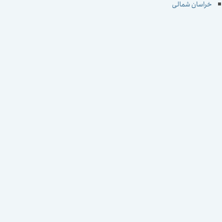
خراسان شمالی
خوزستان
زنجان
سمنان
سیستان و بلوچستان
فارس
قزوین
قم
کردستان
کرمان
کرمانشاه
کهکیلویه و بویراحمد
گلستان
گیلان
لرستان
مازندران