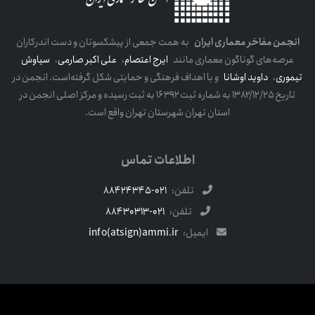
انجمن مفاخر معماری ایران
به همت جمعی از پیشکسوتان و دست اندرکاران
عرصه‌های گوناگون معماری مانند
ایرج اعتصام
،
علی اکبر صارمی
،
سیاوش
تیموری
،
داوید اوشانا
و با اهداف فرهنگی و حمایتی شکل گرفته‌است. انجمن در
تاریخ ۱۳۸۲/۱۲/۲۵ به شماره ثبت ۱۶۳۹۲ به ثبت رسیده و مرکز اصلی انجمن در
استان تهران شهرستان تهران واقع است.
اطلاعات تماس
تلفن:
021-88424345
تلفن:
021-88430313
ایمیل:
info(atsign)ammi.ir