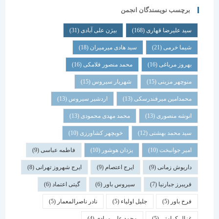
برچسب نویسندگان انجمن
سید علیرضا قهاری
(168)
بیژن علی آبادی
(31)
شیما خرمی
(21)
سید هادی میرمیران
(18)
بهروز مرباغی
(16)
محمد منصور فلامکی
(16)
منوچهر مزینی
(15)
شهریار سیروس
(15)
محمدامین میرفندرسکی
(13)
اردشیر سیروس
(13)
انوشه منصوری
(13)
محمد مهدی محمودی
(13)
سید محمد بهشتی
(12)
خوبچهر کشاورزی
(10)
امیر جوانبخت
(10)
یزدان هوشور
(10)
فاطمه عباسی
(9)
داریوش زمانی
(9)
ایرج اعتصام
(9)
ایرج شهروز تهرانی
(8)
فریبرز جبارنیا
(7)
سیروس باور
(6)
گیتی اعتماد
(6)
فرخ باور
(5)
جلیل اولیاء
(5)
نادر ناصرالمعمار
(5)
غزال کرامتی
(5)
محمد علی مرادی
(4)