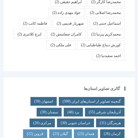
محمدرضا کارگر
(2)
ابراهیم حقیقی
(2)
محمدرضا اصلانی
(2)
جواد مهدی زاده
(2)
اسماعیل جنتی
(2)
شهریار قدیمی
(2)
فاطمه کاتب
(2)
محمدکریم پیرنیا
(2)
کامران صفامنش
(2)
ایرج کلانتری
(2)
کورش دیباج طباطبایی
(2)
علی ملکی
(2)
احمد سعیدنیا
(2)
گالری تصاویر استان‌ها
گنجینه تصاویر از استان‌های ایران
(599)
اصفهان
(59)
آذربایجان شرقی
(55)
یزد
(46)
سمنان
(39)
هرمزگان
(31)
خراسان جنوبی
(30)
مرکزی
(26)
کرمان
(26)
همدان
(23)
گیلان
(23)
قزوین
(22)