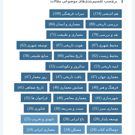
برچسب تقسیم‌بندی‌های موضوعی مقالات
هم اندیشی
(154)
میراث فرهنگی
(109)
بررسی تاریخی
(88)
معماری و انسان
(84)
نقد و بررسی
(79)
معماری و طبیعت
(71)
محیط شهری
(67)
هویت تاریخی
(67)
توسعه شهری
(62)
محیط زیست
(62)
تاریخ معاصر
(60)
منابع طبیعی
(58)
ابنیه تاریخی
(53)
سالروز و نکوداشت
(52)
معماری جهان
(47)
بافت تاریخی
(47)
روز معمار
(47)
فرهنگ و هنر
(46)
همایش معماری
(46)
تاریخ شفاهی
(41)
شهرسازی
(41)
معماری معاصر
(40)
فراخوان ها
(32)
معماری سبز
(31)
سنت و مدرنیته
(30)
فناوری
(26)
توسعه پایدار
(26)
باغ ایرانی
(26)
نابودی و تخریب
(25)
دوسالانه کتاب
(24)
مسکن
(24)
معماری ایرانی
(24)