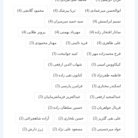
ابوالحسن میرعمادی
(4)
ثریا بیرشک
(4)
محمود گلابچی
(4)
نسیم ایرانمنش
(4)
سید حمید میرمیران
(4)
ساناز افتخار زاده
(4)
مهرداد بهمنی
(4)
پرویز طلایی
(4)
علی طاهری
(4)
فرید نائینی
(3)
مهناز محمودی
(3)
فرخ محمدزاده مهر
(3)
امید جوانبخت
(3)
کیکاووس امینی
(3)
شهاب الدین ارفعی
(3)
فاطمه ظفرنژاد
(3)
کتایون تقی زاده
(3)
اسكندر مختاری
(3)
فرامرز پارسی
(3)
عبدالمجید ارفعی
(3)
عبدالعزیز فرمانفرماییان
(3)
فریال جواهریان
(2)
حسین سلطان زاده
(2)
علی نقی گلریز
(2)
حسن بلخاری
(2)
آزاده شاهچراغی
(2)
جواد میرحسینی
(2)
مسعود علی نژاد
(2)
ژرژ دارش
(2)