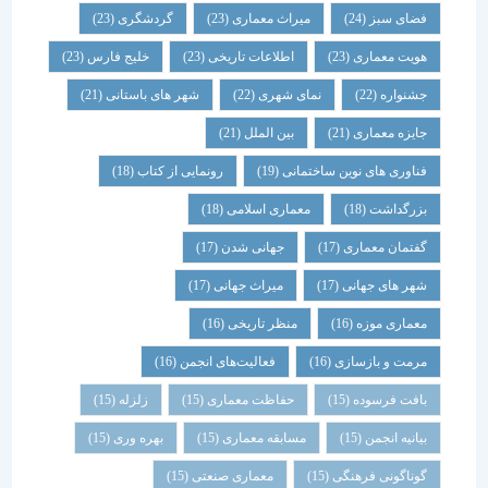
فضای سبز
(24)
میراث معماری
(23)
گردشگری
(23)
هویت معماری
(23)
اطلاعات تاریخی
(23)
خلیج فارس
(23)
جشنواره
(22)
نمای شهری
(22)
شهر های باستانی
(21)
جایزه معماری
(21)
بین الملل
(21)
فناوری های نوین ساختمانی
(19)
رونمایی از کتاب
(18)
بزرگداشت
(18)
معماری اسلامی
(18)
گفتمان معماری
(17)
جهانی شدن
(17)
شهر های جهانی
(17)
میراث جهانی
(17)
معماری موزه
(16)
منظر تاریخی
(16)
مرمت و بازسازی
(16)
فعالیت‌های انجمن
(16)
بافت فرسوده
(15)
حفاظت معماری
(15)
زلزله
(15)
بیانیه انجمن
(15)
مسابقه معماری
(15)
بهره وری
(15)
گوناگونی فرهنگی
(15)
معماری صنعتی
(15)