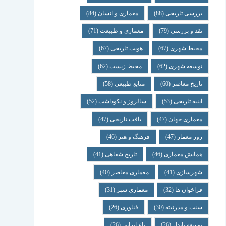
بررسی تاریخی
(88)
معماری و انسان
(84)
نقد و بررسی
(79)
معماری و طبیعت
(71)
محیط شهری
(67)
هویت تاریخی
(67)
توسعه شهری
(62)
محیط زیست
(62)
تاریخ معاصر
(60)
منابع طبیعی
(58)
ابنیه تاریخی
(53)
سالروز و نکوداشت
(52)
معماری جهان
(47)
بافت تاریخی
(47)
روز معمار
(47)
فرهنگ و هنر
(46)
همایش معماری
(46)
تاریخ شفاهی
(41)
شهرسازی
(41)
معماری معاصر
(40)
فراخوان ها
(32)
معماری سبز
(31)
سنت و مدرنیته
(30)
فناوری
(26)
توسعه پایدار
(26)
باغ ایرانی
(26)