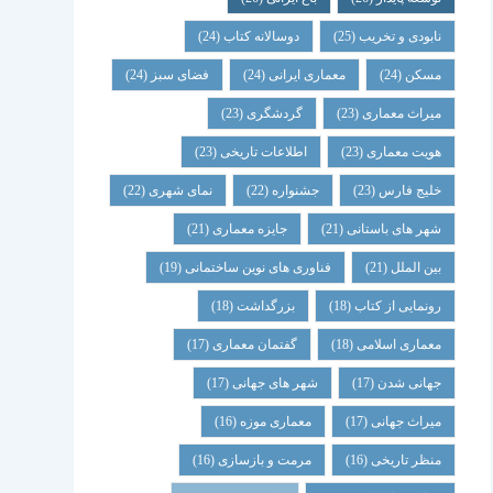
نابودی و تخریب
(25)
دوسالانه کتاب
(24)
مسکن
(24)
معماری ایرانی
(24)
فضای سبز
(24)
میراث معماری
(23)
گردشگری
(23)
هویت معماری
(23)
اطلاعات تاریخی
(23)
خلیج فارس
(23)
جشنواره
(22)
نمای شهری
(22)
شهر های باستانی
(21)
جایزه معماری
(21)
بین الملل
(21)
فناوری های نوین ساختمانی
(19)
رونمایی از کتاب
(18)
بزرگداشت
(18)
معماری اسلامی
(18)
گفتمان معماری
(17)
جهانی شدن
(17)
شهر های جهانی
(17)
میراث جهانی
(17)
معماری موزه
(16)
منظر تاریخی
(16)
مرمت و بازسازی
(16)