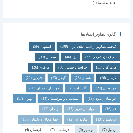
احمد سعیدنیا
(2)
گالری تصاویر استان‌ها
گنجینه تصاویر از استان‌های ایران
(599)
اصفهان
(59)
آذربایجان شرقی
(55)
یزد
(46)
سمنان
(39)
هرمزگان
(31)
خراسان جنوبی
(30)
مرکزی
(26)
کرمان
(26)
همدان
(23)
گیلان
(23)
قزوین
(22)
خوزستان
(20)
گلستان
(20)
خراسان شمالی
(20)
خراسان رضوی
(18)
سیستان و بلوچستان
(18)
تهران
(17)
قم
(16)
آذربایجان غربی
(15)
زنجان
(13)
کردستان
(13)
مازندران
(12)
چهارمحال و بختیاری
(10)
اردبیل
(7)
بوشهر
(6)
کرمانشاه
(5)
لرستان
(4)