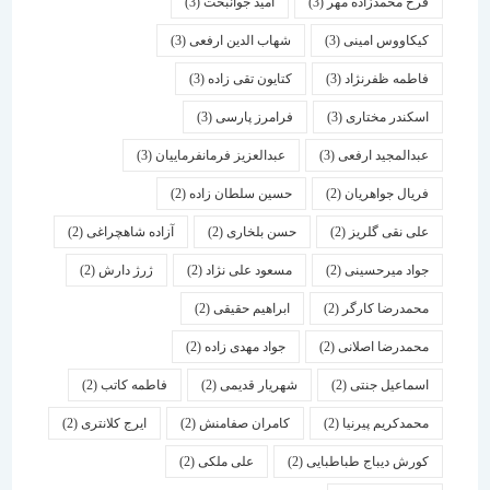
فرخ محمدزاده مهر
(3)
امید جوانبخت
(3)
کیکاووس امینی
(3)
شهاب الدین ارفعی
(3)
فاطمه ظفرنژاد
(3)
کتایون تقی زاده
(3)
اسكندر مختاری
(3)
فرامرز پارسی
(3)
عبدالمجید ارفعی
(3)
عبدالعزیز فرمانفرماییان
(3)
فریال جواهریان
(2)
حسین سلطان زاده
(2)
علی نقی گلریز
(2)
حسن بلخاری
(2)
آزاده شاهچراغی
(2)
جواد میرحسینی
(2)
مسعود علی نژاد
(2)
ژرژ دارش
(2)
محمدرضا کارگر
(2)
ابراهیم حقیقی
(2)
محمدرضا اصلانی
(2)
جواد مهدی زاده
(2)
اسماعیل جنتی
(2)
شهریار قدیمی
(2)
فاطمه کاتب
(2)
محمدکریم پیرنیا
(2)
کامران صفامنش
(2)
ایرج کلانتری
(2)
کورش دیباج طباطبایی
(2)
علی ملکی
(2)