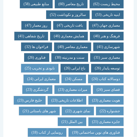
محیط زیست
(62)
تاریخ معاصر
(60)
منابع طبیعی
(58)
ابنیه تاریخی
(53)
سالروز و نکوداشت
(52)
معماری جهان
(47)
بافت تاریخی
(47)
روز معمار
(47)
فرهنگ و هنر
(46)
همایش معماری
(46)
تاریخ شفاهی
(41)
شهرسازی
(41)
معماری معاصر
(40)
فراخوان ها
(32)
معماری سبز
(31)
سنت و مدرنیته
(30)
فناوری
(26)
توسعه پایدار
(26)
باغ ایرانی
(26)
نابودی و تخریب
(25)
دوسالانه کتاب
(24)
مسکن
(24)
معماری ایرانی
(24)
فضای سبز
(24)
میراث معماری
(23)
گردشگری
(23)
هویت معماری
(23)
اطلاعات تاریخی
(23)
خلیج فارس
(23)
جشنواره
(22)
نمای شهری
(22)
شهر های باستانی
(21)
جایزه معماری
(21)
بین الملل
(21)
فناوری های نوین ساختمانی
(19)
رونمایی از کتاب
(18)