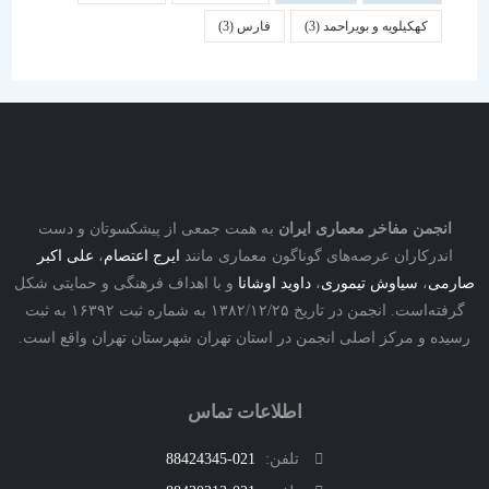
کهکیلویه و بویراحمد
(3)
فارس
(3)
نجمن مفاخر معماری ایران
به همت جمعی از پیشکسوتان و دست
درکاران عرصه‌های گوناگون معماری مانند
ایرج اعتصام
،
علی اکبر
ی
،
سیاوش تیموری
،
داوید اوشانا
و با اهداف فرهنگی و حمایتی شکل
گرفته‌است. انجمن در تاریخ ۱۳۸۲/۱۲/۲۵ به شماره ثبت ۱۶۳۹۲ به ثبت
ه و مرکز اصلی انجمن در استان تهران شهرستان تهران واقع است.
اطلاعات تماس
تلفن:
021-88424345