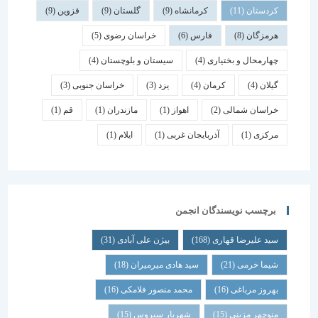
کردستان
(11)
کرمانشاه
(9)
گلستان
(9)
قزوین
(9)
هرمزگان
(8)
فارس
(6)
خراسان رضوی
(5)
چهارمحال و بختیاری
(4)
سیستان و بلوچستان
(4)
گیلان
(4)
کرمان
(4)
یزد
(3)
خراسان جنوبی
(3)
خراسان شمالی
(2)
اهواز
(1)
مازندران
(1)
قم
(1)
مرکزی
(1)
آذربایجان غربی
(1)
ایلام
(1)
برچسب نویسندگان انجمن
سید علیرضا قهاری
(168)
بیژن علی آبادی
(31)
شیما خرمی
(21)
سید هادی میرمیران
(18)
بهروز مرباغی
(16)
محمد منصور فلامکی
(16)
منوچهر مزینی
(15)
شهریار سیروس
(15)