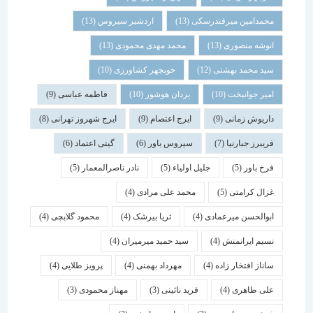
محمدامین میرفندرسکی
(13)
اردشیر سیروس
(13)
انوشه منصوری
(13)
محمد مهدی محمودی
(13)
سید محمد بهشتی
(12)
خوبچهر کشاورزی
(10)
امیر جوانبخت
(10)
یزدان هوشور
(10)
فاطمه عباسی
(9)
داریوش زمانی
(9)
ایرج اعتصام
(9)
ایرج شهروز تهرانی
(8)
فریبرز جبارنیا
(7)
سیروس باور
(6)
گیتی اعتماد
(6)
فرخ باور
(5)
جلیل اولیاء
(5)
نادر ناصرالمعمار
(5)
غزال کرامتی
(5)
محمد علی مرادی
(4)
ابوالحسن میرعمادی
(4)
ثریا بیرشک
(4)
محمود گلابچی
(4)
نسیم ایرانمنش
(4)
سید حمید میرمیران
(4)
ساناز افتخار زاده
(4)
مهرداد بهمنی
(4)
پرویز طلایی
(4)
علی طاهری
(4)
فرید نائینی
(3)
مهناز محمودی
(3)