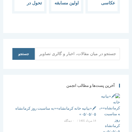
عکاسی
اولین مسابقه
تحول در
نماهای
عکاسی منظر
آموزش
ساختمانی
معماری
منطقه 17
کشور نشست
سوم کیفیت
آموزش
طراحی به
معماران
جستجو
جستجو
آخرین پست‌ها و مطالب انجمن
🖋️«بیانیه خانه کرمانشاه»«به مناسبت روز کرمانشاه
۰۵/۰۵/۰۵»
14 مرداد 1405
/
۰ دیدگاه