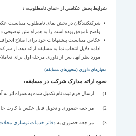
شرایط بخش عکاسی از «نمای نامطلوب» :
شرکت‏کنندگان در بخش نمای نامطلوب می‏بایست عکس
واضح ناموفق بوده است را به همراه متن توضیحی دل
عکاس می‏بایست پیشنهادات خود برای اصلاح انحراف ن
ادامه دلایل انتخاب نما به مسابقه ارائه دهد. از شر
مورد نظر آنها، پس از داوری مرحله اول برای تعامل
معیارهای داوری (محورهای مسابقه)
نحوه ارائه مدارک شرکت در مسابقه:
1) ارسال فرم ثبت‏ نام تکمیل شده به همراه اثر به آدرس الکترونیکی : photo.nama17@gmail.com
2) مراجعه حضوری و تحویل فایل عکس با کارت حافظه یا لوح فشرده به
3) مراجعه حضوری به
دفاتر خدمات نوسازی محلات