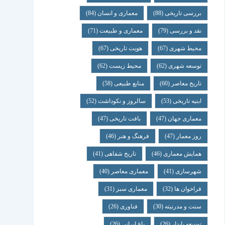
بررسی تاریخی
(88)
معماری و انسان
(84)
نقد و بررسی
(79)
معماری و طبیعت
(71)
محیط شهری
(67)
هویت تاریخی
(67)
توسعه شهری
(62)
محیط زیست
(62)
تاریخ معاصر
(60)
منابع طبیعی
(58)
ابنیه تاریخی
(53)
سالروز و نکوداشت
(52)
معماری جهان
(47)
بافت تاریخی
(47)
روز معمار
(47)
فرهنگ و هنر
(46)
همایش معماری
(46)
تاریخ شفاهی
(41)
شهرسازی
(41)
معماری معاصر
(40)
فراخوان ها
(32)
معماری سبز
(31)
سنت و مدرنیته
(30)
فناوری
(26)
توسعه پایدار
(26)
باغ ایرانی
(26)