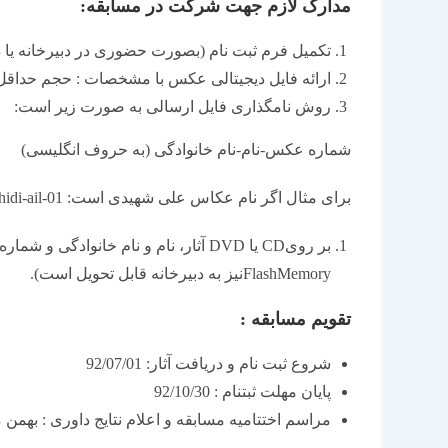
مدارک لازم جهت شرکت در مسابقه:
تکمیل فرم ثبت‏ نام (بصورت حضوری در دبیرخانه یا 
ارائه فایل دیجیتالی عکس با مشخصات : حجم حداقل 2 و حداکثر 4 مگا بایت با پسوند PG
روش نامگذاری فایل ارسالی به صورت زیر است:
شماره عکس-نام-نام خانوادگی (به حروف انگلیسی)
برای مثال اگر نام عکاس علی شهیدی است: shahidi-ail-01
بر رویCD یا DVD آثار، نام و نام خانوا
FlashMemoryنیز به دبیرخانه قابل تحویل است).
تقویم مسابقه :
شروع ثبت ‏نام و دریافت آثار: 92/07/01
پایان مهلت ثبت‏نام : 92/10/30
مراسم اختتامیه مسابقه و اعلام نتایج داوری : بهمن ‏ماه