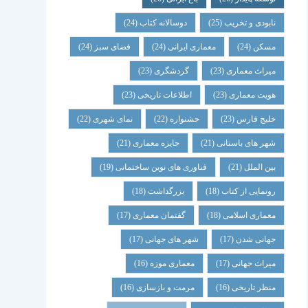
نابودی و تخریب
(25)
دوسالانه کتاب
(24)
مسکن
(24)
معماری ایرانی
(24)
فضای سبز
(24)
میراث معماری
(23)
گردشگری
(23)
هویت معماری
(23)
اطلاعات تاریخی
(23)
خلیج فارس
(23)
جشنواره
(22)
نمای شهری
(22)
شهر های باستانی
(21)
جایزه معماری
(21)
بین الملل
(21)
فناوری های نوین ساختمانی
(19)
رونمایی از کتاب
(18)
بزرگداشت
(18)
معماری اسلامی
(18)
گفتمان معماری
(17)
جهانی شدن
(17)
شهر های جهانی
(17)
میراث جهانی
(17)
معماری موزه
(16)
منظر تاریخی
(16)
مرمت و بازسازی
(16)