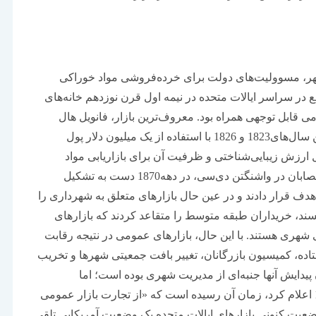
 شهر، مسوولیت‌های دولت برای خرده‌فروشی مواد خوراکی
در سراسر ایالات متحده در نیمه اول قرن نوزدهم خانه‌های
ی قابل توجهی همراه بود. معروف‌ترین بازار، فانویل هال
بوستون بود که شهردار جوزیا کوئینسی بر ساخت آن بین سال‌های1823 و 1826 با استفاده از یک میلیون دلار پول
ارزش زیبایی‌شناختی و ظرفیت آن برای بازاریابی مواد
خوراکی یک شهر تحسین‌ می‌شدند. بازرگانان، از جمله قصابان در واشنگتن دی‌سی، در دهه1870 دست به تشکیل
 هدف قرار دادند و در عین حال بازارهای متعلق به شهرداری را
پسند، خریداران طبقه متوسط را متقاعد کردند که بازارهای
 شهری هستند. با این حال، بازارهای عمومی در نتیجه رقابت
ده، کمیسیون بازرگانان، تغییر بافت جمعیتی شهرها و تخریب
پیدایش آنها جنبه‌ای از مدیریت شهری بوده است؛ اما
همان‌طور که لوی، معاون کنترل نیویورک، در سال1899 اعلام کرد، زمان آن رسیده است که «از تجارت بازار عمومی
وضعیت کنونی بازارهای ایالات متحده یک وضعیت آمریکایی تلقی