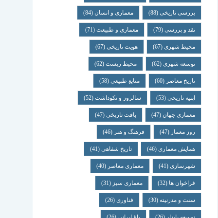
بررسی تاریخی
(88)
معماری و انسان
(84)
نقد و بررسی
(79)
معماری و طبیعت
(71)
محیط شهری
(67)
هویت تاریخی
(67)
توسعه شهری
(62)
محیط زیست
(62)
تاریخ معاصر
(60)
منابع طبیعی
(58)
ابنیه تاریخی
(53)
سالروز و نکوداشت
(52)
معماری جهان
(47)
بافت تاریخی
(47)
روز معمار
(47)
فرهنگ و هنر
(46)
همایش معماری
(46)
تاریخ شفاهی
(41)
شهرسازی
(41)
معماری معاصر
(40)
فراخوان ها
(32)
معماری سبز
(31)
سنت و مدرنیته
(30)
فناوری
(26)
توسعه پایدار
(26)
باغ ایرانی
(26)