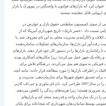
می‌شد. یکی از نویسندگان ماهنامه آتلانتیک در سال1909 عنوان کرد که بازارهای فولتون یا واشنگتن در نیویورک یا بازار
اروپایی قابل مقایسه نیستند.
شی از سوی کمیسیون سلطنتی حقوق بازار و عوارض در
ات دولتی نسبت داد. «عصر تاریک» تاریخ شهرداری آمریکا که از
هم پاشیدگی، اتلاف و ناکارآمدی مدیریت محلی به این نام معروف شد، با
ت رقت‌آور این بازارها، سازمان‌های تشکیلات سامان‌دهنده
ا راه‌اندازی بازارها را در دستور کار خود قرار دهند. بازارهای
رفاه یک شهر عمل می‌کردند؛ زیرا مکان‌های آشکاری بودند
فیزیکی به سوی هم میل می‌کردند. در هنگام تلاش برای
رهای عمومی، محققان USDA تراکم ترافیک در اطراف بازارها را مورد مطالعه قرار دادند؛ مانند آنچه
 شیکاگو در سال 1915 مشهود است. برای تصدیق حقوق شهرها برای سازمان‌دهی، مدیریت و
کنترل بازارها، اتحادیه ملی شهرداری‌ها برنامه شهرداری را در سال1897 طراحی کرد. دان.ای.ماوری و جی.اف.کارتر
ری ضروری هستند؛ زیرا هزینه‌های زندگی را کاهش می‌دهند.
کی را در یک سازمان واحد و قدرتمند متحد کند و بازارهای
ای عمومی توسط سامان‌دهان شهرداری که شجاعانه برای پایان