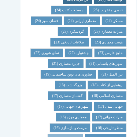
نابودی و تخریب
(25)
دوسالانه کتاب
(24)
مسکن
(24)
معماری ایرانی
(24)
فضای سبز
(24)
میراث معماری
(23)
گردشگری
(23)
هویت معماری
(23)
اطلاعات تاریخی
(23)
خلیج فارس
(23)
جشنواره
(22)
نمای شهری
(22)
شهر های باستانی
(21)
جایزه معماری
(21)
بین الملل
(21)
فناوری های نوین ساختمانی
(19)
رونمایی از کتاب
(18)
بزرگداشت
(18)
معماری اسلامی
(18)
گفتمان معماری
(17)
جهانی شدن
(17)
شهر های جهانی
(17)
میراث جهانی
(17)
معماری موزه
(16)
منظر تاریخی
(16)
مرمت و بازسازی
(16)