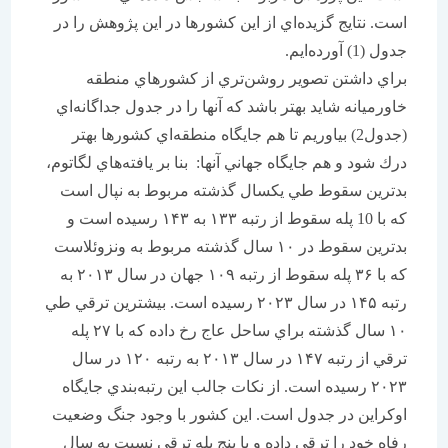
است. نتايج گزيده‌اي از اين كشورها در اين پژوهش را در
جدول (1) آورده‌ايم.
براي داشتن تصوير روشن‌تري از كشورهاي منطقه
خاورميانه شايد بهتر باشد كه آنها را در جدول جداگانه‌اي
(جدول2) بياوريم تا هم جايگاه منطقه‌اي كشورها بهتر
درك شود و هم جايگاه جهاني آنها: بنا بر يافته‌هاي لگاتوم،
بدترين سقوط طي يكسال گذشته مربوط به نپال است
كه با 10 پله سقوط از رتبه ۱۳۳ به ۱۴۳ رسيده است و
بدترين سقوط در ۱۰ سال گذشته مربوط به ونزوئلاست
كه با ۳۶ پله سقوط از رتبه ۱۰۹ جهان در سال ۲۰۱۳ به
رتبه ۱۴۵ در سال ۲۰۲۳ رسيده است. بيشترين ترقي طي
۱۰ سال گذشته براي ساحل عاج رخ داده كه با ۲۷ پله
ترقي از رتبه ۱۴۷ در سال ۲۰۱۳ به رتبه ۱۲۰ در سال
۲۰۲۳ رسيده است. از نكات جالب اين رتبه‌بندي جايگاه
اوكراين در جدول است. اين كشور با وجود جنگ وضعيت
رفاه خود را ترقي داده و با پنج پله ترقي نسبت به سال