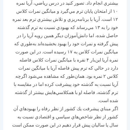
بيشتري انجام داد. تصور كنيد در درس رياضي، آريا نمره
۱۰ از امتحان پايان ترم مي‌گيرد و ميانگين نمرات كلاس
۱۲ است. آريا با برنامه‌ريزي و تلاش بيشتري ترم بعد نمره
خود را به ۱۳ مي‌رساند كه بهبودي نسبت به ترم گذشته
حاصل شده، اما دانش‌آموزان ديگر همين رويه آريا را در
پيش گرفته و نمرات خود را بهبود بخشيده‌اند به‌طوري كه
ميانگين نمرات كلاس به ۱۷ رسيده است. در اين صورت
نمره آريا اين‌بار ۴ نفره با ميانگين نمرات كلاس فاصله
دارد در حالي كه ترم پيش فاصله آريا با ميانگين نمرات
كلاس ۲ نمره بود. همان‌طور كه مشاهده مي‌شود اگرچه
آريا نسبت به گذشته خود پيشرفت كرده اما در مقايسه با
ترم گذشته، فاصله او با همكلاسي‌هايش بيشتر از گذشته
شده است.
اگر مبناي پيشرفت يك كشور از نظر رفاه را بهبود‌هاي آن
كشور از نظر شاخص‌هاي سياسي و اقتصادي نسبت به
سال يا ساليان پيش قرار دهيم در اين صورت ممكن است