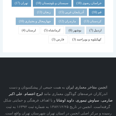
خراسان رضوی
(18)
سیستان و بلوچستان
(18)
تهران
(17)
قم
(16)
آذربایجان غربی
(15)
زنجان
(13)
کردستان
(13)
مازندران
(12)
چهارمحال و بختیاری
(10)
اردبیل
(7)
بوشهر
(6)
کرمانشاه
(5)
لرستان
(4)
کهکیلویه و بویراحمد
(3)
فارس
(3)
انجمن مفاخر معماری ایران
به همت جمعی از پیشکسوتان و دست
اندرکاران عرصه‌های گوناگون معماری مانند
ایرج اعتصام
،
علی اکبر
ارمی
،
سیاوش تیموری
،
داوید اوشانا
و با اهداف فرهنگی و حمایتی شکل
گرفته‌است. انجمن در تاریخ ۱۳۸۲/۱۲/۲۵ به شماره ثبت ۱۶۳۹۲ به ثبت
رسیده و مرکز اصلی انجمن در استان تهران شهرستان تهران واقع است.