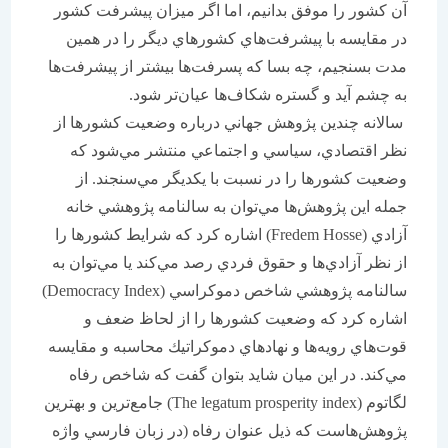
آن كشور را موفق بدانيم، اما اگر ميزان پيشرفت كشور
در مقايسه با پيشرفت‌هاي كشور‌هاي ديگر را در همين
مدت بسنجيم، چه بسا كه پسرفت‌ها بيشتر از پيشرفت‌ها
به چشم ‌آيد و گستره شكاف‌ها عيان‌تر شود.
سالانه چندين پژوهش جهاني درباره وضعيت كشورها از
نظر اقتصادي، سياسي و اجتماعي منتشر مي‌شود كه
وضعيت كشورها را در نسبت با يكديگر مي‌سنجند. از
جمله اين پژوهش‌ها مي‌توان به سالنامه پژوهشي خانه
آزادي (Fredem Hosse) اشاره كرد كه شرايط كشور‌ها را
از نظر آزادي‌ها و حقوق فردي رصد مي‌كند يا مي‌توان به
سالنامه پژوهشي شاخص دموكراسي (Democracy Index)
اشاره كرد كه وضعيت كشورها را از لحاظ ضعف و
قوت‌هاي رويه‌ها و نهادهاي دموكراتيك محاسبه و مقايسه
مي‌كند. در اين ميان شايد بتوان گفت كه شاخص رفاه
لگاتوم (The legatum prosperity index) جامع‌ترين و بهترين
پژوهش‌هاست كه ذيل عنوان رفاه (در زبان فارسي واژه