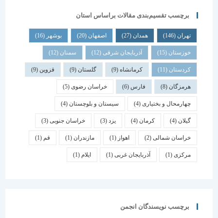
برچسب تقسیم‌بندی مقالات براساس استان
تهران
(146)
همدان
(27)
اصفهان
(20)
بوشهر
(16)
خوزستان
(15)
آذربایجان شرقی
(12)
سمنان
(12)
کردستان
(11)
کرمانشاه
(9)
گلستان
(9)
قزوین
(9)
هرمزگان
(8)
فارس
(6)
خراسان رضوی
(5)
چهارمحال و بختیاری
(4)
سیستان و بلوچستان
(4)
گیلان
(4)
کرمان
(4)
یزد
(3)
خراسان جنوبی
(3)
خراسان شمالی
(2)
اهواز
(1)
مازندران
(1)
قم
(1)
مرکزی
(1)
آذربایجان غربی
(1)
ایلام
(1)
برچسب نویسندگان انجمن