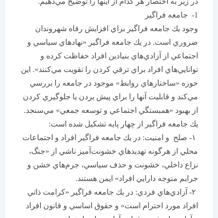
در زير به اختصار هر كدام از اينها را توضيح مي‌دهيم.
1- جامعه فراگير
وجود يك جامعه فراگير براي افزايش رفاه شهروندان
ضروري است. در يك جامعه فراگير «نهادهاي سياسي و
اجتماعي از آزادي‌هاي بنيادين افراد حفاظت كرده و
توانايي‌هاي افراد براي ترقي كردن را تقويت مي‌كنند». اين
حوزه «ساختارهاي روابط» موجود در جامعه را بررسي
مي‌كند و قابليت آنها را براي پيش بردن يا جلوگيري كردن
از بهبود «همبستگي اجتماعي و توسعه جمعي» مي‌سنجد.
يك جامعه فراگير از چهار پايه تشكيل شده است:
۱- صلح و امنيت: در يك جامعه فراگير افراد و اجتماعات
محلي از هرگونه تهديد‌هاي خشونت‌آميز ناشي از «جنگ،
نزاع داخلي، خشونت و حذف سياسي، جرم‌هاي خشن و
جرايم متوجه دارايي افراد» ايمن هستند.
۲- آزادي‌هاي فردي: در يك جامعه فراگير «كرامت ذاتي
افراد مورد احترام است» و حقوق اساسي و قانون افراد