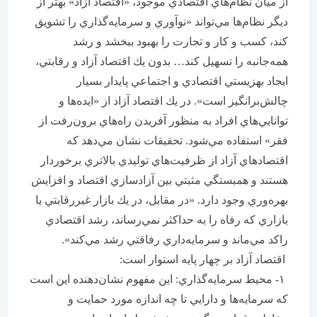
از ميان نظام‌هاي اقتصادي موجود، «اقتصاد آزاد» بهتر از
ديگر نظام‌ها مي‌تواند «نوآوري و سرمايه‌گذاري را تشويق
كند، كسب و كار و تجارت را بهبود ببخشد و رشد
همه‌جانبه را تسهيل كند… بدون يك اقتصاد آزاد و رقابتي،
ايجاد بهزيستي اقتصادي و اجتماعي پايدار بسيار
چالش‌برانگيز است». در يك اقتصاد آزاد از «ايده‌ها و
توانايي‌هاي افراد به منظور آفريدن راه‌هاي برون‌‌رفت از
فقر» استفاده مي‌شود. تحقيقات نشان مي‌دهد كه
اقتصادهاي آزاد از ظرفيت‌هاي توليدي بالاتري برخوردار
هستند و همبستگي مثبتي بين آزادسازي اقتصاد و افزايش
بهره‌‌وري وجود دارد. «در مقابل، در يك بازار غيررقابتي يا
بازاري كه رفاه را به حداكثر نمي‌رساند، رشد اقتصادي
راكد مي‌ماند و سرمايه‌داري رفاقتي رشد مي‌كند».
اقتصاد آزاد بر چهار پايه استوار است:
۱- محيط سرمايه‌گذاري: اين مفهوم نشان‌دهنده اين است
كه سرمايه‌ها و دارايي تا چه اندازه مورد حمايت و