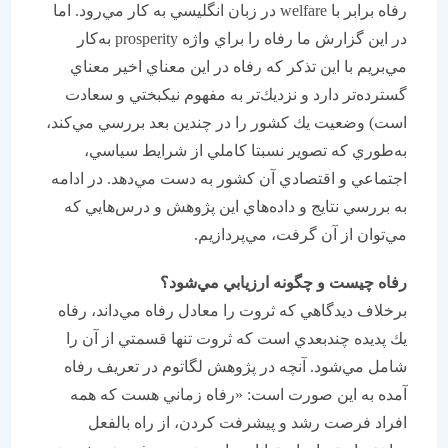
رفاه برابر با welfare در زبان انگليسي به كار مي‌رود. اما
در اين گزارش ما رفاه را براي واژه prosperity به‌كار
مي‌بريم با اين تذكر كه رفاه در اين معناي اخير معناي
گسترده‌تر دارد و نزديك‌تر به مفهوم نيكبختي و سعادت
است) وضعيت يك كشور را در چندين بعد بررسي مي‌كند،
به‌طوري كه تصوير نسبتا كاملي از شرايط سياسي،
اجتماعي و اقتصادي آن كشور به دست مي‌دهد. در ادامه
به بررسي نتايج و داده‌هاي اين پژوهش و درس‌هايي كه
مي‌توان از آن گرفت، مي‌پردازيم.
رفاه چيست و چگونه ارزيابي مي‌شود؟
برخلاف ديدگاهي كه ثروت را معادل رفاه مي‌داند، رفاه
يك پديده چندبعدي است كه ثروت تنها قسمتي از آن را
شامل مي‌شود. آنچه در پژوهش لگاتوم در تعريف رفاه
آمده به اين صورت است: «رفاه زماني هست كه همه
افراد فرصت رشد و پيشرفت كردن، از راه بالفعل