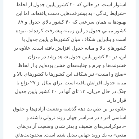
استوار است. در حالي كه ۴۰ كشور پايين جدول از لحاظ
«شرايط زندگي» به پيشرفت‌هايي دست يافته‌اند، اما اين
بهبود‌ها به همان سرعتي كه ۴۰ كشور بالاي جدول و ۸۷
كشور مياني جدول در اين زمينه پيشرفت كرده‌اند، نبوده
است و بنابراين شكاف ميان كشورهاي پايين جدول با
كشورهاي بالا و ميانه جدول افزايش يافته است. علاوه بر
اين، در ۴۰ كشور پايين جدول شاهد رشد در ميزان
خشونت‌ها و جرم و جنايت‌هاي خشن بوده‌ايم و از لحاظ
«صلح و امنيت» نيز شكاف اين كشورها با كشورهاي بالا و
ميانه جدول افزايش يافته است. براي مثال از ۲۷ نزاع يا
جنگ در حال جريان، ۱۳ تاي آنها در ۴۰ كشور پايين جدول
قرار دارد.
علاوه بر اين طي يك دهه گذشته وضعيت آزادي‌ها و حقوق
اساسي افراد در سراسر جهان روند نزولي داشته و
«دموكراسي‌هاي ضعيف و بدتر شدن وضعيت آزادي‌هاي
مدني» به يك روند جهاني تبديل شده است. محدوديت‌هاي