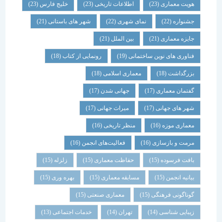
هویت معماری
(23)
اطلاعات تاریخی
(23)
خلیج فارس
(23)
جشنواره
(22)
نمای شهری
(22)
شهر های باستانی
(21)
جایزه معماری
(21)
بین الملل
(21)
فناوری های نوین ساختمانی
(19)
رونمایی از کتاب
(18)
بزرگداشت
(18)
معماری اسلامی
(18)
گفتمان معماری
(17)
جهانی شدن
(17)
شهر های جهانی
(17)
میراث جهانی
(17)
معماری موزه
(16)
منظر تاریخی
(16)
مرمت و بازسازی
(16)
فعالیت‌های انجمن
(16)
بافت فرسوده
(15)
حفاظت معماری
(15)
زلزله
(15)
بیانیه انجمن
(15)
مسابقه معماری
(15)
بهره وری
(15)
گوناگونی فرهنگی
(15)
معماری صنعتی
(15)
زیبایی شناسی
(14)
تهران
(14)
خدمات اجتماعی
(13)