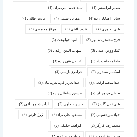
نسیم ایرانمنش
(4)
سید حمید میرمیران
(4)
ساناز افتخار زاده
(4)
مهرداد بهمنی
(4)
پرویز طلایی
(4)
علی طاهری
(4)
فرید نائینی
(3)
مهناز محمودی
(3)
فرخ محمدزاده مهر
(3)
امید جوانبخت
(3)
کیکاووس امینی
(3)
شهاب الدین ارفعی
(3)
فاطمه ظفرنژاد
(3)
کتایون تقی زاده
(3)
اسكندر مختاری
(3)
فرامرز پارسی
(3)
عبدالمجید ارفعی
(3)
عبدالعزیز فرمانفرماییان
(3)
فریال جواهریان
(2)
حسین سلطان زاده
(2)
علی نقی گلریز
(2)
حسن بلخاری
(2)
آزاده شاهچراغی
(2)
جواد میرحسینی
(2)
مسعود علی نژاد
(2)
ژرژ دارش
(2)
محمدرضا کارگر
(2)
ابراهیم حقیقی
(2)
محمدرضا اصلانی
(2)
جواد مهدی زاده
(2)