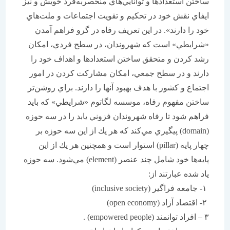
ساختن استعداد‌ها و توانايي‌هاي منحصربه‌فرد خويش و نيز
ايفاي نقش خود در تحكيم و تقويت اجتماعات و ملت‌هاي
خود را دارند». در اين تعريف رفاه در گرو فراهم آمدن
«شرايطي» است كه شهروندان، در سطح فردي، امكان
رشد كردن و متحقق ساختن استعدادها و اهداف خود را
دارند و در سطح جمعي، امكان مشاركت كردن در امور
اجتماع و كشور با هدف بهبود آنها را دارند. براي روشن‌تر
ساختن مفهوم رفاه، موسسه لگاتوم «شرايطي» كه بايد
فراهم شود تا رفاه شهروندان فزوني يابد را در سه حوزه
(domain) پيگيري مي‌كند كه هر يك از اين سه حوزه بر
چهار پايه (pillar) استوار است و همچنين هر يك از اين
پايه‌ها خود شامل چند عنصر (element) مي‌شود. سه حوزه
ياد شده عبارتند از:
۱- جامعه فراگير (inclusive society)
۲- اقتصاد آزاد (open economy)
۳ – افراد توانمند (empowered people) .