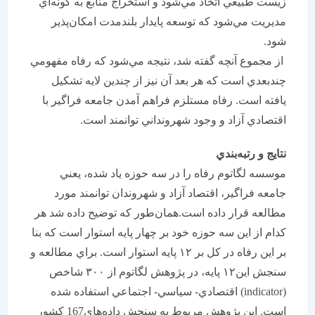
زيست طبيعي اتخاذ مي‌شود و استخراج منابع به گونه‌اي
مديريت مي‌شود كه توسعه پايدار بلندمدت امكان‌پذير
شود.
از مجموع آنچه گفته شد، نتيجه مي‌شود كه رفاه مفهومي
چندبعدي است كه هر بعد آن نيز از چندين لايه تشكيل
يافته است. رفاه مستلزم فراهم آمدن جامعه فراگير با
اقتصادي آزاد و وجود شهرونداني توانمند است.
نتايج و رتبه‌بندي
موسسه لگاتوم رفاه را در سه حوزه ياد شده، يعني
جامعه فراگير، اقتصاد آزاد و شهروندان توانمند مورد
مطالعه قرار داده است.همان‌طور كه توضيح داده شد هر
كدام از اين سه حوزه خود بر چهار پايه استوار است كه بنا
بر اين رفاه در كل بر ۱۲ پايه استوار است. براي مطالعه و
سنجش اين۱۲ پايه، در پژوهش لگاتوم از ۳۰۰ شاخص
(indicator) اقتصادي- سياسي- اجتماعي استفاده شده
است. اين پژوهش مربوط به سنجش داده‌هاي167 كشور