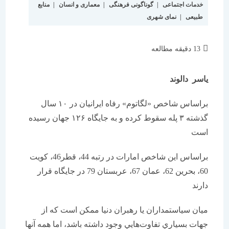
خدمات اجتماعی
|
گوناگونی فرهنگی
|
معماری و انسان
|
منابع
طبیعی
|
نمای شهری
زمان
13 دقیقه مطالعه
مطالعه:
ياسر دالوند
براساس شاخص «لگاتوم» رفاه ايرانيان در ۱۰ سال
گذشته ۳ پله سقوط كرده و به جايگاه ۱۲۶ جهان رسيده
است
براساس اين شاخص امارات در رتبه 44، قطر46، كويت
60، بحرين 62، عمان 67، عربستان 79 در جايگاه قرار
دارند
ميان سياستمداران يا رهبران دنيا ممكن است كه از
جهات بسياري تفاوت‌هايي وجود داشته باشد، اما همه آنها