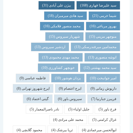
سید علیرضا قهاری
(168)
بیژن علی آبادی
(31)
شیما خرمی
(21)
سید هادی میرمیران
(18)
بهروز مرباغی
(16)
محمد منصور فلامکی
(16)
منوچهر مزینی
(15)
شهریار سیروس
(15)
محمدامین میرفندرسکی
(13)
اردشیر سیروس
(13)
انوشه منصوری
(13)
محمد مهدی محمودی
(13)
سید محمد بهشتی
(12)
خوبچهر کشاورزی
(10)
امیر جوانبخت
(10)
یزدان هوشور
(10)
فاطمه عباسی
(9)
داریوش زمانی
(9)
ایرج اعتصام
(9)
ایرج شهروز تهرانی
(8)
فریبرز جبارنیا
(7)
سیروس باور
(6)
گیتی اعتماد
(6)
فرخ باور
(5)
جلیل اولیاء
(5)
نادر ناصرالمعمار
(5)
غزال کرامتی
(5)
محمد علی مرادی
(4)
ابوالحسن میرعمادی
(4)
ثریا بیرشک
(4)
محمود گلابچی
(4)