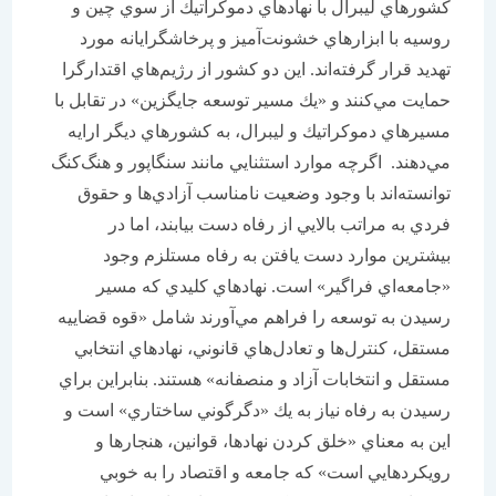
كشورهاي ليبرال با نهادهاي دموكراتيك از سوي چين و
روسيه با ابزار‌هاي خشونت‌آميز و پرخاشگرايانه مورد
تهديد قرار گرفته‌اند. اين دو كشور از رژيم‌هاي اقتدارگرا
حمايت مي‌كنند و «يك مسير توسعه جايگزين» در تقابل با
مسيرهاي دموكراتيك و ليبرال، به كشورهاي ديگر ارايه
مي‌دهند. اگرچه موارد استثنايي مانند سنگاپور و هنگ‌كنگ
توانسته‌اند با وجود وضعيت نامناسب آزادي‌ها و حقوق
فردي به مراتب بالايي از رفاه دست بيابند، اما در
بيشترين موارد دست يافتن به رفاه مستلزم وجود
«جامعه‌اي فراگير» است. نهاد‌هاي كليدي كه مسير
رسيدن به توسعه را فراهم مي‌آورند شامل «قوه قضاييه
مستقل، كنترل‌ها و تعادل‌هاي قانوني، نهادهاي انتخابي
مستقل و انتخابات آزاد و منصفانه» هستند. بنابراين براي
رسيدن به رفاه نياز به يك «دگرگوني ساختاري» است و
اين به معناي «خلق كردن نهادها، قوانين، هنجارها و
رويكردهايي است» كه جامعه و اقتصاد را به خوبي