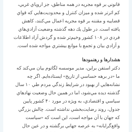
قانوني بر قوه مجريه در همه مناطق، جز اروپاي غربي،
كم اثرتر شده و ميزان كنترل و محدوديت‌هايي كه قواي
قضاييه و مقننه بر قوه مجريه اعمال مي‌كنند، كاهش
يافته است. در طول يك دهه گذشته وضعيت آزادي‌هاي
فردي در ۱۰۸ كشور وخيم‌تر شده و گردش آزاد اطلاعات
و آزادي بيان و تجمع با موانع بيشتري مواجه شده است.
هشدارها و رهنمودها
دكتر استفن براين، مدير موسسه لگاتوم بيان مي‌كند كه
ما «در برهه حساسي از تاريخ» ايستاده‌ايم. اگر چه
نشانه‌هايي از بهبود در شرايط زندگي مردم طي ۱۰ سال
گذشته ديده مي‌شود، اما در همين حال وضعيت نهادهاي
سياسي و اقتصادي، به ويژه در مورد ۴۰ كشور پايين
جدول، روند رضايت‌بخشي نداشته است. چالش بزرگي
كه جهان با آن مواجه است، اين است كه «سياست
واقع‌گرايانه» به عرصه جهاني برگشته و در عين حال