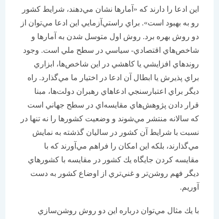
اين ادعا را دارند كه «آمارها نشان مي‌دهند، شرايط كشور
رو به بهبود است». براي راستي‌آزمايي اين ادعا مي‌توان از
دو روش بهره برد. روش اول متوسل شدن به آمارها و
شاخص‌هاي اقتصادي- سياسي در سطح ملي است. وجود
روند‌هاي افزايشي يا كاهشي در اين شاخص‌ها، ابزاري
براي پذيرش يا ابطال آن ادعا در اختيار ما مي‌گذارد. راه
ديگر براي اعتبارسنجي ادعاهاي رهبران دولت‌ها، مبنا
قرار دادن پژوهش‌هاي مقايسه‌اي در سطح جهاني است
كه سالانه منتشر مي‌شوند و وضعيت كشورها را نه تنها در
نسبت با شرايط آن كشور در ساليان گذشته به نمايش
مي‌گذارند، بلكه اين امكان را فراهم مي‌آورند كه با
مقايسه كردن جايگاه يك كشور در مقايسه با كشورهاي
ديگر فهم روشن‌تر و غني‌تري از اوضاع كشور به دست
آوريم.
با يك مثال مي‌توان درباره اين دو روش روشن‌سازي