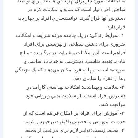
به امكانات مورد نياز براي بهزيستن هستند. براي توانمند
ساختن افراد نياز است كه منابع و امكانات لازم در
دسترس آنها قرار گيرند. توانمند‌سازي افراد بر چهار پايه
قرار دارد:
۱- شرايط زندگي: در يك جامعه مرفه شرايط و امكانات
ضروري براي داشتن سطحي از بهزيستن براي افراد
فراهم است. اين امكانات و شرايط در برگيرنده «منابع
مادي، تغذيه مناسب، دسترسي به خدمات اساسي و
سرپناه» است. اينها به فرد امكان مي‌دهند كه يك «زندگي
رها از فقر» را سامان دهد.
۲- سلامت و بهداشت: امكانات بهداشتي كارآمد در
دسترس افراد است تا از سلامت بدني و رواني خود
مراقبت كنند.
۳- آموزش: براي افراد اين امكان فراهم است كه از
خدمات آموزشي و تحصيلي باكيفيت برخوردار شوند.
۴- محيط زيست: تدابير لازم براي مراقبت از محيط