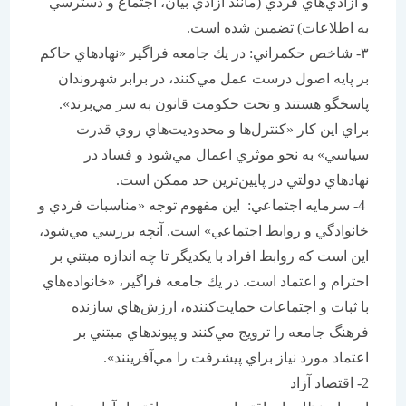
و آزادي‌هاي فردي (مانند آزادي بيان، اجتماع و دسترسي
به اطلاعات) تضمين شده است.
۳- شاخص حكمراني: در يك جامعه فراگير «نهاد‌هاي حاكم
بر پايه اصول درست عمل مي‌كنند، در برابر شهروندان
پاسخگو هستند و تحت حكومت قانون به سر مي‌برند».
براي اين كار «كنترل‌ها و محدوديت‌هاي روي قدرت
سياسي» به نحو موثري اعمال مي‌شود و فساد در
نهادهاي دولتي در پايين‌ترين حد ممكن است.
4- سرمايه اجتماعي: اين مفهوم توجه «مناسبات فردي و
خانوادگي و روابط اجتماعي» است. آنچه بررسي مي‌شود،
اين است كه روابط افراد با يكديگر تا چه اندازه مبتني بر
احترام و اعتماد است. در يك جامعه فراگير، «خانواده‌هاي
با ثبات و اجتماعات حمايت‌كننده، ارزش‌هاي سازنده
فرهنگ جامعه را ترويج مي‌كنند و پيوندهاي مبتني بر
اعتماد مورد نياز براي پيشرفت را مي‌آفرينند».
2- اقتصاد آزاد