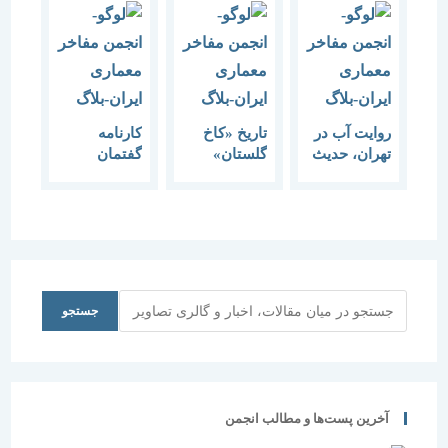
روایت آب در
تاریخ «کاخ
کارنامه
تهران، حدیث
گلستان»
گفتمان
آشــکار و
شفاهی
معماری
نهان
روایت می
1388-1389
‌شود
جستجو
جستجو
آخرین پست‌ها و مطالب انجمن