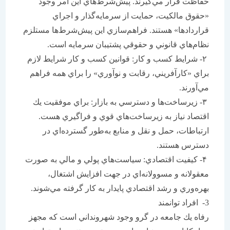
حفاظت قرار مي‌گيرند. پيش‌شرط‌هاي اين امر وجود
«حقوق مالكيت، حمايت از سرمايه‌گذار و اجراي
قراردادها» هستند. فراهم‌سازي اين پيش‌شرط‌ها مستلزم
نظام‌هاي قانوني و حقوقي پشتيبان سرمايه است.
۲- شرايط كسب و كار: قوانين كسب و كار شرايط لازم
براي «كارآفريني، رقابت و نوآوري» را براي همه فراهم
مي‌آورند.
۳- زيرساخت‌ها و دسترسي به بازار: براي موفقيت يك
اقتصاد نياز به زيرساخت‌هاي قوي و فراگيري هست.
ارتباطات، حمل و نقل و منابع به‌طور گسترده‌اي در
دسترس هستند.
۴- كيفيت اقتصادي: سياست‌هاي پولي و مالي به صورت
معقولانه و مسوولانه‌اي در جهت افزايش اشتغال،
بهره‌وري و رشد اقتصادي پايدار به‌ كار گرفته مي‌شوند.
3- افراد توانمند
رفاه يك جامعه در گرو وجود شهرونداني است كه مجهز