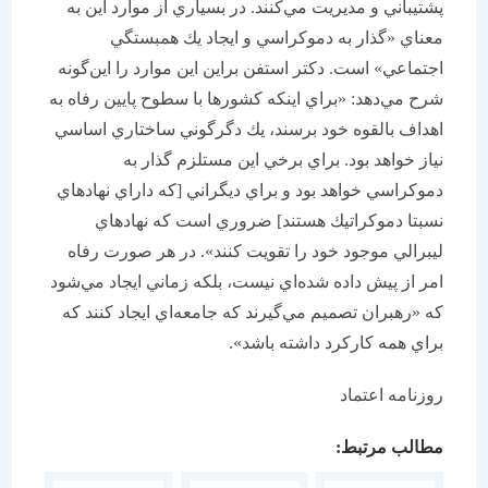
پشتيباني و مديريت مي‌كنند. در بسياري از موارد اين به
معناي «گذار به دموكراسي و ايجاد يك همبستگي
اجتماعي» است. دكتر استفن براين اين موارد را اين‌گونه
شرح مي‌دهد: «براي اينكه كشورها با سطوح پايين رفاه به
اهداف بالقوه خود برسند، يك دگرگوني ساختاري اساسي
نياز خواهد بود. براي برخي اين مستلزم گذار به
دموكراسي خواهد بود و براي ديگراني [كه داراي نهاد‌هاي
نسبتا دموكراتيك هستند] ضروري است كه نهادهاي
ليبرالي موجود خود را تقويت كنند». در هر صورت رفاه
امر از پيش داده شده‌اي نيست، بلكه زماني ايجاد مي‌شود
كه «رهبران تصميم مي‌گيرند كه جامعه‌اي ايجاد كنند كه
براي همه كاركرد داشته باشد».
روزنامه اعتماد
مطالب مرتبط: