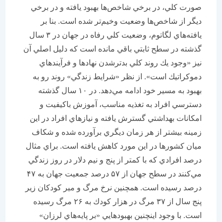
صورت كلي، در برخي شاخص‌ها بهبود يافته و در برخي
ديگر از شاخص‌ها وضعيت وخيم‌تر شده است. بنا بر
يافته‌هاي لگاتوم، وضعيت كلي رفاه در جهان در ۳ سال
گذشته در سطح ثابتي باقي مانده است كه دليل اصلي آن
نيز «وجود يك روند كلي بدترشدن نهادها و فرآيندهاي
دموكراتيك است». از نظر «شرايط زندگي» روند رو به
بهبود به مسير خود ادامه مي‌دهد. در ۱۰ سال گذشته
دسترسي افراد به تغذيه مناسب، آموزش باكيفيت و
امكانات بهداشتي گسترش يافته و نيازهاي افراد در اين
زمينه بيشتر از هر زمان ديگري برآورده شده و شكاف
ميان كشورها در اين مورد كاهش يافته است. براي مثال
درصد افرادي كه با كمتر از پنج و نيم دلار در روز زندگي
مي‌كنند در سطح جهان از ۵۷ درصد جمعيت جهان به ۴۷
درصد رسيده است. همچنين نرخ مرگ و مير كودكان زير
پنج سال از ۳۷ مرگ در هزار كودك به ۲۶ مرگ رسيده
است. با وجود اينچنين بهبود‌هايي «بر پايه‌هاي لرزان»