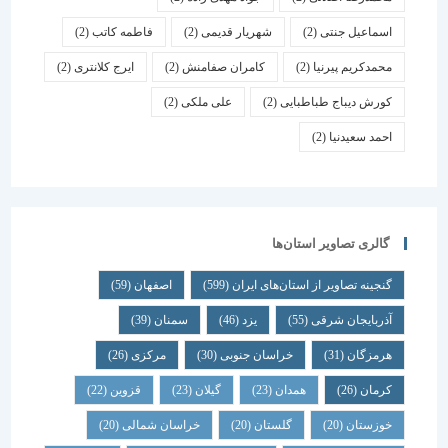
اسماعیل جنتی
(2)
شهریار قدیمی
(2)
فاطمه کاتب
(2)
محمدکریم پیرنیا
(2)
کامران صفامنش
(2)
ایرج کلانتری
(2)
کورش دیباج طباطبایی
(2)
علی ملکی
(2)
احمد سعیدنیا
(2)
گالری تصاویر استان‌ها
گنجینه تصاویر از استان‌های ایران
(599)
اصفهان
(59)
آذربایجان شرقی
(55)
یزد
(46)
سمنان
(39)
هرمزگان
(31)
خراسان جنوبی
(30)
مرکزی
(26)
کرمان
(26)
همدان
(23)
گیلان
(23)
قزوین
(22)
خوزستان
(20)
گلستان
(20)
خراسان شمالی
(20)