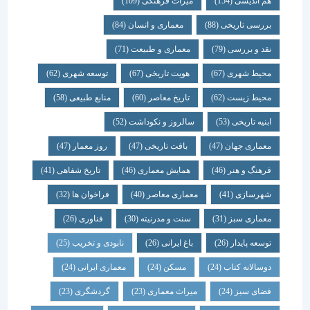
هم اندیشی
(154)
میراث فرهنگی
(109)
بررسی تاریخی
(88)
معماری و انسان
(84)
نقد و بررسی
(79)
معماری و طبیعت
(71)
محیط شهری
(67)
هویت تاریخی
(67)
توسعه شهری
(62)
محیط زیست
(62)
تاریخ معاصر
(60)
منابع طبیعی
(58)
ابنیه تاریخی
(53)
سالروز و نکوداشت
(52)
معماری جهان
(47)
بافت تاریخی
(47)
روز معمار
(47)
فرهنگ و هنر
(46)
همایش معماری
(46)
تاریخ شفاهی
(41)
شهرسازی
(41)
معماری معاصر
(40)
فراخوان ها
(32)
معماری سبز
(31)
سنت و مدرنیته
(30)
فناوری
(26)
توسعه پایدار
(26)
باغ ایرانی
(26)
نابودی و تخریب
(25)
دوسالانه کتاب
(24)
مسکن
(24)
معماری ایرانی
(24)
فضای سبز
(24)
میراث معماری
(23)
گردشگری
(23)