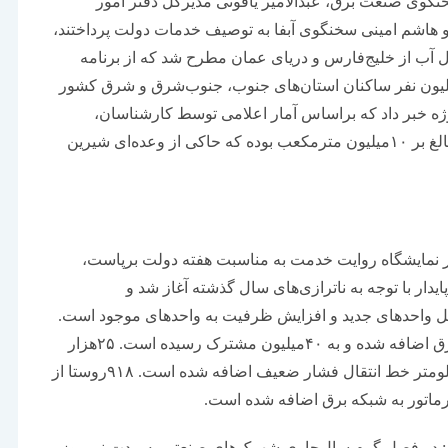
وی صنعت برق، عبدالامیر یاقوتی مدیرکل دفتر امور
و هاشم امینی سخنگوی آبفا به توصیف خدمات دولت پرداختند،
تقال آب از خلیج‌فارس و دریای عمان مطرح شد که از برنامه
 برای انتقال ۲۸۰میلیون مترمکعب آب برای ۳۰میلیون نفر ساکنان استان‌‌‌های جنوب، جنوب‌شرق و شرق کشور
ر حالی از تکمیل ۱۳درصدی این پروژه خبر داد که براساس آمار اعلامی توسط کارشناسان،
متوسط برداشت کشورهای حاشیه خلیج‌فارس، عددی بالغ بر ۱۰میلیون مترمکعب بوده که حاکی از وعده‌‌‌ای شیرین
ایشگاه روایت خدمت به مناسبت هفته دولت برپاست،
ایدار با توجه به ناترازی‌‌‌های سال گذشته آغاز شد و
 واحد‌‌‌های جدید و افزایش ظرفیت به واحد‌‌‌های موجود است.
او ادامه داد: حدود ۲میلیون اشتراک به جمع مشترکان برق اضافه شده و به ۴۰میلیون مشترک رسیده است. ۲۵‌هزار
مگاوولت آمپر به ظرفیت پست‌‌‌های انتقال و ۲۲‌هزار کیلومتر خط انتقال فشار ضعیف اضافه شده است. ۹۱۸روستا از
ر فصل گرم سال‌جاری شهرک‌‌‌های صنعتی به مدت نیم‌روز