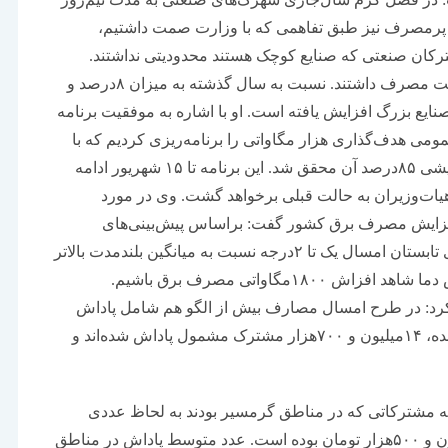
به‌رو بودند و ۳۰۰صنعت بزرگ و پرمصرف نیز طبق تفاهمی که با وزارت صمت داشتیم،
رف شدند. از طرفی ۹۲‌درصد مشترکان صنعتی که صنایع کوچک هستند محدودیتی نداشتند.
مشترکان در شهر‌‌‌های صنعتی نیز به مدت نیم‌روز مدیریت مصرف داشتند. نسبت به سال گذشته به میزان ۸‌درصد و
۲درصد برق تحویلی به صنایع بزرگ افزایش یافته است. او با اشاره به موفقیت برنامه
 هدف‌‌‌گذاری هزار مگاواتی را برنامه‌ریزی کردیم که با
اصلاح ساعت کاری و پایش مصارف سیستم‌های سرمایشی ۸۵‌درصد آن محقق شد. این برنامه تا ۱۵ شهریور ادامه
 هیات‌وزیران به حالت قبلی برخواهد گشت. وی در مورد
افزایش مصرف برق کشور گفت: براساس پیش‌بینی‌‌‌های
انجام‌شده که البته به حقیقت پیوست، میزان دمای هوای تابستان امسال یک تا ۲درجه نسبت به میانگین بلندمدت بالاتر
بود که همین موضوع سبب شد به ازای هر درجه افزایش دما شاهد افزاش ۱۸۰۰مگاواتی مصرف برق باشیم.
: در طرح امسال مصارف بیش از الگو هم شامل پاداش
شدند. از ۴۴میلیون مشترکی که برای آنها قبض صادر شده، ۱۴میلیون و ۷۰۰‌هزار مشترک مشمول پاداش شده‌اند و
 مشترکاتی که در مناطق گرمسیر بودند به لحاظ عددی
بیشترین پاداش را گرفتند و بیشترین پاداش آنها یک‌میلیون و ۵۰۰‌هزار تومان بوده است. عدد متوسط پاداش در مناطق