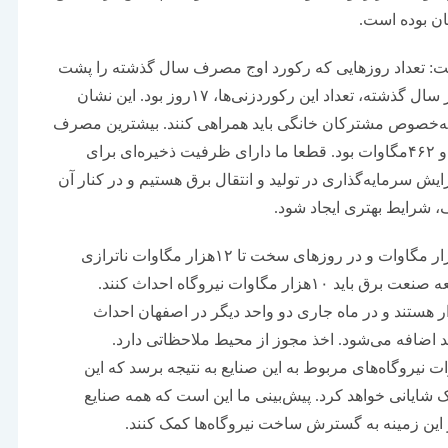
فت: تعداد روز‌هایی که رکورد اوج مصرف سال گذشته را پشت
سر گذاشتیم بیش از ۳۶روز بود. این درحالی است که در سال گذشته، تعداد این رکوردزنی‌‌‌ها، ۱۷روز بود. این نشان
ه‌خصوص مشترکان خانگی باید همراهی کنند. بیشترین مصرف
برق در سال‌جاری که رکورد محسوب می‌شود، ۷۳هزار و ۴۶۲مگاوات بود. قطعا ما دارای ظرفیت ذخیره‌ای برای
یش سرمایه‌گذاری در تولید و انتقال برق هستیم و در کنار آن
، شرایط بهتری ایجاد شود.
وی افزود: در زمینه ناترازی به طور متوسط حدود ۱۰‌هزار مگاوات و در روز‌‌‌های سخت تا ۱۲‌هزار مگاوات ناترازی
داشتیم. صنایع براساس ماده ۴ قانون مانع‌زدایی از توسعه صنعت برق باید ۱۰‌هزار مگاوات نیروگاه احداث کنند.
ی به ظرفیت ۳۶۶مگاوات در مدار هستند و در ماه جاری دو واحد دیگر در اصفهان احداث
رفیت تولید اضافه می‌شود. اخذ مجوز از محیط ملاحظاتی دارد.
 تا پایان سال ۱۴۰۴، بهره‌برداری از ۵۶۰۰مگاوات نیروگاه‌‌‌های مربوط به این صنایع به نتیجه برسد که این
انی خواهد کرد. پیش‌بینی ما این است که همه صنایع
ر این زمینه به گسترش ساخت نیروگاه‌‌‌ها کمک کنند.