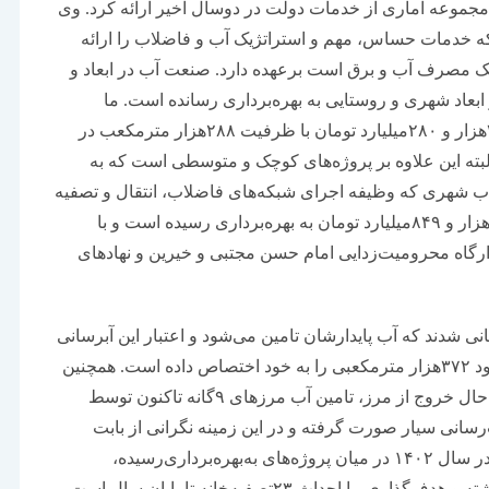
موعه‌‌ آماری از خدمات دولت در دوسال اخیر ارائه کرد. وی
ه خدمات حساس، مهم و استراتژیک آب و فاضلاب را ارائه
یک مصرف آب و برق است برعهده دارد. صنعت آب در ابعاد و
بعاد شهری و روستایی به بهره‌‌‌برداری رسانده است. ما
۱۳۰پروژه بزرگ را در سطح کشور با اعتباری بالغ بر ۳۸هزار و ۲۸۰میلیارد تومان با ظرفیت ۲۸۸‌هزار مترمکعب در
البته این علاوه بر پروژه‌‌‌های کوچک و متوسطی است که به
ب شهری که وظیفه اجرای شبکه‌‌‌های فاضلاب، انتقال و تصفیه
فاضلاب بر عهده ماست، ۵۰پروژه با اعتباری بالغ بر ۴۰هزار و ۸۴۹میلیارد تومان به بهره‌برداری رسیده است و با
ستفاده از قرارگاه محرومیت‌زدایی امام حسن مجتبی و خیرین و نهادهای
 در این مدت آب‌رسانی شدند که آب پایدارشان تامین می‌شود و اعتبار این آبرسانی
بالغ بر ۲۹هزار و ۷۰۸میلیارد تومان بوده که ظرفیت حدود ۳۷۲‌هزار مترمکعبی را به خود اختصاص داده است. همچنین
به جهت برگزاری ایام اربعین حسینی و تراکم زائران در حال خروج از مرز، تامین آب مرزهای ۹گانه تاکنون توسط
رسانی سیار صورت گرفته و در این زمینه نگرانی از بابت
تامین آب وجود ندارد. لازم به ذکر است که وزارت نیرو در سال ۱۴۰۲ در میان پروژه‌‌‌های به‌بهره‌برداری‌رسیده،
۱۲پروژه در بخش تصفیه‌خانه‌‌‌های شبکه‌‌‌های فاضلاب داشته و هدف‌گذاری ما احداث ۲۳تصفیه‌خانه تا پایان سال است.