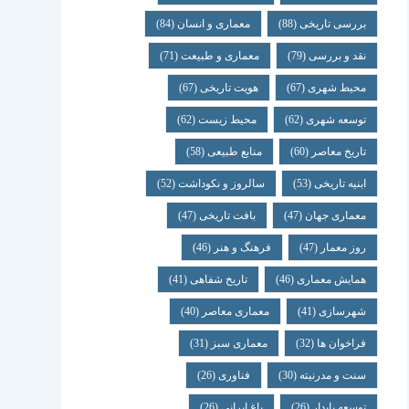
بررسی تاریخی
(88)
معماری و انسان
(84)
نقد و بررسی
(79)
معماری و طبیعت
(71)
محیط شهری
(67)
هویت تاریخی
(67)
توسعه شهری
(62)
محیط زیست
(62)
تاریخ معاصر
(60)
منابع طبیعی
(58)
ابنیه تاریخی
(53)
سالروز و نکوداشت
(52)
معماری جهان
(47)
بافت تاریخی
(47)
روز معمار
(47)
فرهنگ و هنر
(46)
همایش معماری
(46)
تاریخ شفاهی
(41)
شهرسازی
(41)
معماری معاصر
(40)
فراخوان ها
(32)
معماری سبز
(31)
سنت و مدرنیته
(30)
فناوری
(26)
توسعه پایدار
(26)
باغ ایرانی
(26)