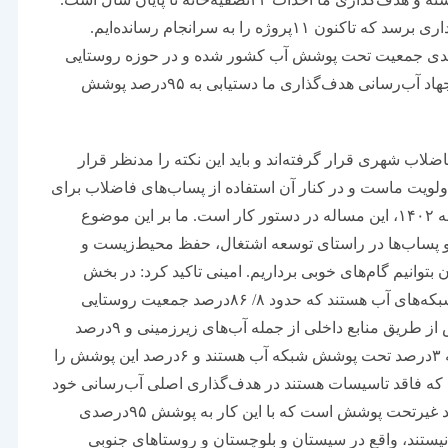
در بخش آب قرار بود ۱۸پروژه تصفیه‌خانه آب به بهره‌برداری برسد که تاکنون ۱۱پروژه را به سرانجام رسانده‌ایم.
داری از این حجم پروژه آب باعث پوشش ۹۸درصدی جمعیت تحت پوشش آب کشور شده و در حوزه روستایی
به ۶/ ۸۶‌درصد آب‌رسانی دست یافته‌ایم. البته در بخش جهاد آب‌رسانی هدف‌گذاری ما دستیابی به ۹۵‌درصد پوشش
 فاضلاب شهری قرار گرفته‌اند و باید این نکته را مدنظر قرار
یت ماست و در کنار آن استفاده از پساب‌‌‌های فاضلاب برای
بخش صنعت است که با استفاده از بند «ع» ماده ۸ بودجه ۱۴۰۲، این مساله در دستور کار است. ما بر این موضوع
 و پساب‌‌‌ها در راستای توسعه اشتغال، حفظ محیط‌زیست و
توانیم گام‌‌‌های خوبی برداریم. امینی تاکید کرد: در بخش
روستایی در حال حاضر ۸/ ۱۷میلیون نفر تحت پوشش شبکه‌‌‌های آب هستند که حدود ۸/ ۸۶درصد جمعیت روستایی
می‌شود. در حال حاضر ۹۱‌درصد روستاهای تحت پوشش از طریق منابع داخلی از جمله‌‌‌ آب‌‌‌های زیرزمینی و ۹‌درصد
روستاها از طریق آب‌‌‌رسانی سیار تامین آب می‌‌‌شوند که ۳‌درصد تحت پوشش شبکه آب هستند و ۶‌درصد این پوشش را
 را که فاقد تاسیسات هستند در هدف‌گذاری اصلی آب‌رسانی خود
قرار داده است. هدف‌گذاری ما حل مشکلات این ۶‌درصد غیر‌تحت پوشش است که با این کار به پوشش ۹۵درصدی
ستند، واقع در سیستان و بلوچستان و روستاهای جنوبی