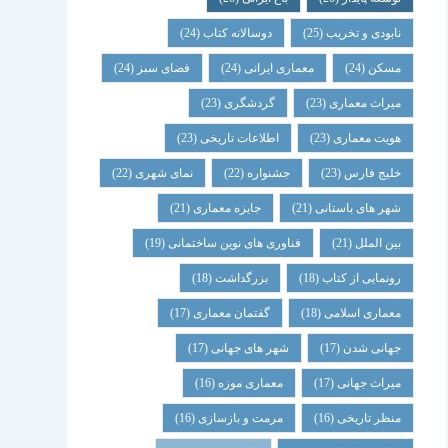
نابودی و تخریب
(25)
دوسالانه کتاب
(24)
مسکن
(24)
معماری ایرانی
(24)
فضای سبز
(24)
میراث معماری
(23)
گردشگری
(23)
هویت معماری
(23)
اطلاعات تاریخی
(23)
خلیج فارس
(23)
جشنواره
(22)
نمای شهری
(22)
شهر های باستانی
(21)
جایزه معماری
(21)
بین الملل
(21)
فناوری های نوین ساختمانی
(19)
رونمایی از کتاب
(18)
بزرگداشت
(18)
معماری اسلامی
(18)
گفتمان معماری
(17)
جهانی شدن
(17)
شهر های جهانی
(17)
میراث جهانی
(17)
معماری موزه
(16)
منظر تاریخی
(16)
مرمت و بازسازی
(16)