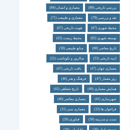
بررسی تاریخی
(88)
معماری و انسان
(84)
نقد و بررسی
(79)
معماری و طبیعت
(71)
محیط شهری
(67)
هویت تاریخی
(67)
توسعه شهری
(62)
محیط زیست
(62)
تاریخ معاصر
(60)
منابع طبیعی
(58)
ابنیه تاریخی
(53)
سالروز و نکوداشت
(52)
معماری جهان
(47)
بافت تاریخی
(47)
روز معمار
(47)
فرهنگ و هنر
(46)
همایش معماری
(46)
تاریخ شفاهی
(41)
شهرسازی
(41)
معماری معاصر
(40)
فراخوان ها
(32)
معماری سبز
(31)
سنت و مدرنیته
(30)
فناوری
(26)
توسعه پایدار
(26)
باغ ایرانی
(26)