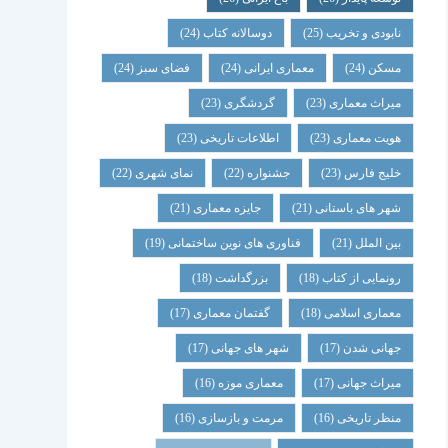
نابودی و تخریب
(25)
دوسالانه کتاب
(24)
مسکن
(24)
معماری ایرانی
(24)
فضای سبز
(24)
میراث معماری
(23)
گردشگری
(23)
هویت معماری
(23)
اطلاعات تاریخی
(23)
خلیج فارس
(23)
جشنواره
(22)
نمای شهری
(22)
شهر های باستانی
(21)
جایزه معماری
(21)
بین الملل
(21)
فناوری های نوین ساختمانی
(19)
رونمایی از کتاب
(18)
بزرگداشت
(18)
معماری اسلامی
(18)
گفتمان معماری
(17)
جهانی شدن
(17)
شهر های جهانی
(17)
میراث جهانی
(17)
معماری موزه
(16)
منظر تاریخی
(16)
مرمت و بازسازی
(16)