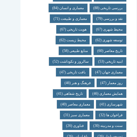
بررسی تاریخی
(88)
معماری و انسان
(84)
نقد و بررسی
(79)
معماری و طبیعت
(71)
محیط شهری
(67)
هویت تاریخی
(67)
توسعه شهری
(62)
محیط زیست
(62)
تاریخ معاصر
(60)
منابع طبیعی
(58)
ابنیه تاریخی
(53)
سالروز و نکوداشت
(52)
معماری جهان
(47)
بافت تاریخی
(47)
روز معمار
(47)
فرهنگ و هنر
(46)
همایش معماری
(46)
تاریخ شفاهی
(41)
شهرسازی
(41)
معماری معاصر
(40)
فراخوان ها
(32)
معماری سبز
(31)
سنت و مدرنیته
(30)
فناوری
(26)
توسعه پایدار
(26)
باغ ایرانی
(26)