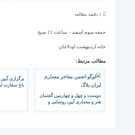
زمان
1 دقیقه مطالعه
مطالعه:
جمعه سوم اسفند – ساعت 11 صبح
خانه اردیبهشت اودلاجان
مطالب مرتبط:
برگزاری آیین 
باغ سفارت ایت
دویست و چهل و چهارمین گفتمان
هنر و معماری آیین رونمایی و
امضاء کتاب اندیشه معماران
معاصر ایران جلد چهارم