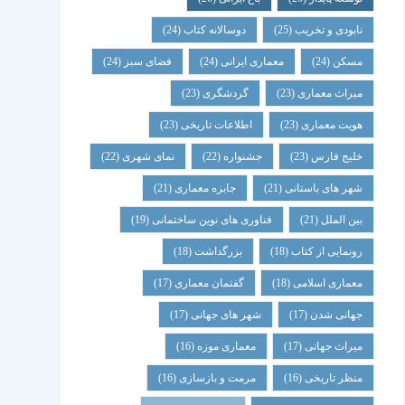
نابودی و تخریب
(25)
دوسالانه کتاب
(24)
مسکن
(24)
معماری ایرانی
(24)
فضای سبز
(24)
میراث معماری
(23)
گردشگری
(23)
هویت معماری
(23)
اطلاعات تاریخی
(23)
خلیج فارس
(23)
جشنواره
(22)
نمای شهری
(22)
شهر های باستانی
(21)
جایزه معماری
(21)
بین الملل
(21)
فناوری های نوین ساختمانی
(19)
رونمایی از کتاب
(18)
بزرگداشت
(18)
معماری اسلامی
(18)
گفتمان معماری
(17)
جهانی شدن
(17)
شهر های جهانی
(17)
میراث جهانی
(17)
معماری موزه
(16)
منظر تاریخی
(16)
مرمت و بازسازی
(16)