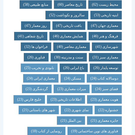
محیط زیست
(62)
تاریخ معاصر
(60)
منابع طبیعی
(58)
ابنیه تاریخی
(53)
سالروز و نکوداشت
(52)
معماری جهان
(47)
بافت تاریخی
(47)
روز معمار
(47)
فرهنگ و هنر
(46)
همایش معماری
(46)
تاریخ شفاهی
(41)
شهرسازی
(41)
معماری معاصر
(40)
فراخوان ها
(32)
معماری سبز
(31)
سنت و مدرنیته
(30)
فناوری
(26)
توسعه پایدار
(26)
باغ ایرانی
(26)
نابودی و تخریب
(25)
دوسالانه کتاب
(24)
مسکن
(24)
معماری ایرانی
(24)
فضای سبز
(24)
میراث معماری
(23)
گردشگری
(23)
هویت معماری
(23)
اطلاعات تاریخی
(23)
خلیج فارس
(23)
جشنواره
(22)
نمای شهری
(22)
شهر های باستانی
(21)
جایزه معماری
(21)
بین الملل
(21)
فناوری های نوین ساختمانی
(19)
رونمایی از کتاب
(18)