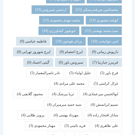
محمدامین میرفندرسکی
(13)
اردشیر سیروس
(13)
انوشه منصوری
(13)
محمد مهدی محمودی
(13)
سید محمد بهشتی
(12)
خوبچهر کشاورزی
(10)
امیر جوانبخت
(10)
یزدان هوشور
(10)
فاطمه عباسی
(9)
داریوش زمانی
(9)
ایرج اعتصام
(9)
ایرج شهروز تهرانی
(8)
فریبرز جبارنیا
(7)
سیروس باور
(6)
گیتی اعتماد
(6)
فرخ باور
(5)
جلیل اولیاء
(5)
نادر ناصرالمعمار
(5)
غزال کرامتی
(5)
محمد علی مرادی
(4)
ابوالحسن میرعمادی
(4)
ثریا بیرشک
(4)
محمود گلابچی
(4)
نسیم ایرانمنش
(4)
سید حمید میرمیران
(4)
ساناز افتخار زاده
(4)
مهرداد بهمنی
(4)
پرویز طلایی
(4)
علی طاهری
(4)
فرید نائینی
(3)
مهناز محمودی
(3)