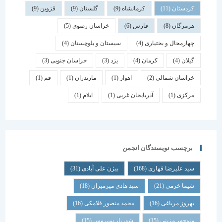
کردستان
(11)
کرمانشاه
(9)
گلستان
(9)
قزوین
(9)
هرمزگان
(8)
فارس
(6)
خراسان رضوی
(5)
چهارمحال و بختیاری
(4)
سیستان و بلوچستان
(4)
گیلان
(4)
کرمان
(4)
یزد
(3)
خراسان جنوبی
(3)
خراسان شمالی
(2)
اهواز
(1)
مازندران
(1)
قم
(1)
مرکزی
(1)
آذربایجان غربی
(1)
ایلام
(1)
برچسب نویسندگان انجمن
سید علیرضا قهاری
(168)
بیژن علی آبادی
(31)
شیما خرمی
(21)
سید هادی میرمیران
(18)
بهروز مرباغی
(16)
محمد منصور فلامکی
(16)
منوچهر مزینی
(15)
شهریار سیروس
(15)