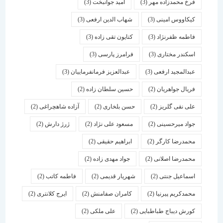
فرخ محمدزاده مهر
(3)
امید جوانبخت
(3)
کیکاووس امینی
(3)
شهاب الدین ارفعی
(3)
فاطمه ظفرنژاد
(3)
کتایون تقی زاده
(3)
اسكندر مختاری
(3)
فرامرز پارسی
(3)
عبدالمجید ارفعی
(3)
عبدالعزیز فرمانفرماییان
(3)
فریال جواهریان
(2)
حسین سلطان زاده
(2)
علی نقی گلریز
(2)
حسن بلخاری
(2)
آزاده شاهچراغی
(2)
جواد میرحسینی
(2)
مسعود علی نژاد
(2)
ژرژ دارش
(2)
محمدرضا کارگر
(2)
ابراهیم حقیقی
(2)
محمدرضا اصلانی
(2)
جواد مهدی زاده
(2)
اسماعیل جنتی
(2)
شهریار قدیمی
(2)
فاطمه کاتب
(2)
محمدکریم پیرنیا
(2)
کامران صفامنش
(2)
ایرج کلانتری
(2)
کورش دیباج طباطبایی
(2)
علی ملکی
(2)