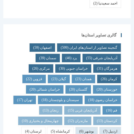
احمد سعیدنیا
(2)
گالری تصاویر استان‌ها
گنجینه تصاویر از استان‌های ایران
(599)
اصفهان
(59)
آذربایجان شرقی
(55)
یزد
(46)
سمنان
(39)
هرمزگان
(31)
خراسان جنوبی
(30)
مرکزی
(26)
کرمان
(26)
همدان
(23)
گیلان
(23)
قزوین
(22)
خوزستان
(20)
گلستان
(20)
خراسان شمالی
(20)
خراسان رضوی
(18)
سیستان و بلوچستان
(18)
تهران
(17)
قم
(16)
آذربایجان غربی
(15)
زنجان
(13)
کردستان
(13)
مازندران
(12)
چهارمحال و بختیاری
(10)
اردبیل
(7)
بوشهر
(6)
کرمانشاه
(5)
لرستان
(4)