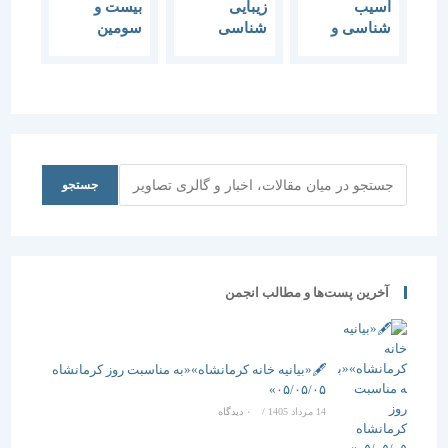
آسیب
زیبایی
بیست و
شناسی و
شناسی
سومین
مرمت بناهای
بناهای
گفتمان هنر و
تاریخی
تاریخی
معماری
“پیش
درآمدی بر هم
اندیشی رزن
“
جستجو
جستجو
آخرین پست‌ها و مطالب انجمن
🖋️«بیانیه خانه کرمانشاه»«به مناسبت روز کرمانشاه
۰۵/۰۵/۰۵»
14 مرداد 1405
/
۰ دیدگاه