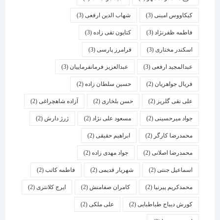
کیکاووس امینی
(3)
شهاب الدین ارفعی
(3)
فاطمه ظفرنژاد
(3)
کتایون تقی زاده
(3)
اسكندر مختاری
(3)
فرامرز پارسی
(3)
عبدالمجید ارفعی
(3)
عبدالعزیز فرمانفرماییان
(3)
فریال جواهریان
(2)
حسین سلطان زاده
(2)
علی نقی گلریز
(2)
حسن بلخاری
(2)
آزاده شاهچراغی
(2)
جواد میرحسینی
(2)
مسعود علی نژاد
(2)
ژرژ دارش
(2)
محمدرضا کارگر
(2)
ابراهیم حقیقی
(2)
محمدرضا اصلانی
(2)
جواد مهدی زاده
(2)
اسماعیل جنتی
(2)
شهریار قدیمی
(2)
فاطمه کاتب
(2)
محمدکریم پیرنیا
(2)
کامران صفامنش
(2)
ایرج کلانتری
(2)
کورش دیباج طباطبایی
(2)
علی ملکی
(2)