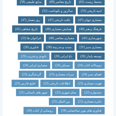
محیط زیست
(62)
تاریخ معاصر
(60)
منابع طبیعی
(58)
ابنیه تاریخی
(53)
سالروز و نکوداشت
(52)
معماری جهان
(47)
بافت تاریخی
(47)
روز معمار
(47)
فرهنگ و هنر
(46)
همایش معماری
(46)
تاریخ شفاهی
(41)
شهرسازی
(41)
معماری معاصر
(40)
فراخوان ها
(32)
معماری سبز
(31)
سنت و مدرنیته
(30)
فناوری
(26)
توسعه پایدار
(26)
باغ ایرانی
(26)
نابودی و تخریب
(25)
دوسالانه کتاب
(24)
مسکن
(24)
معماری ایرانی
(24)
فضای سبز
(24)
میراث معماری
(23)
گردشگری
(23)
هویت معماری
(23)
اطلاعات تاریخی
(23)
خلیج فارس
(23)
جشنواره
(22)
نمای شهری
(22)
شهر های باستانی
(21)
جایزه معماری
(21)
بین الملل
(21)
فناوری های نوین ساختمانی
(19)
رونمایی از کتاب
(18)