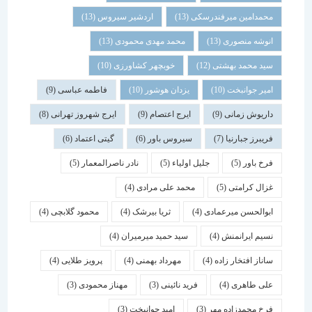
محمدامین میرفندرسکی
(13)
اردشیر سیروس
(13)
انوشه منصوری
(13)
محمد مهدی محمودی
(13)
سید محمد بهشتی
(12)
خوبچهر کشاورزی
(10)
امیر جوانبخت
(10)
یزدان هوشور
(10)
فاطمه عباسی
(9)
داریوش زمانی
(9)
ایرج اعتصام
(9)
ایرج شهروز تهرانی
(8)
فریبرز جبارنیا
(7)
سیروس باور
(6)
گیتی اعتماد
(6)
فرخ باور
(5)
جلیل اولیاء
(5)
نادر ناصرالمعمار
(5)
غزال کرامتی
(5)
محمد علی مرادی
(4)
ابوالحسن میرعمادی
(4)
ثریا بیرشک
(4)
محمود گلابچی
(4)
نسیم ایرانمنش
(4)
سید حمید میرمیران
(4)
ساناز افتخار زاده
(4)
مهرداد بهمنی
(4)
پرویز طلایی
(4)
علی طاهری
(4)
فرید نائینی
(3)
مهناز محمودی
(3)
فرخ محمدزاده مهر
(3)
امید جوانبخت
(3)