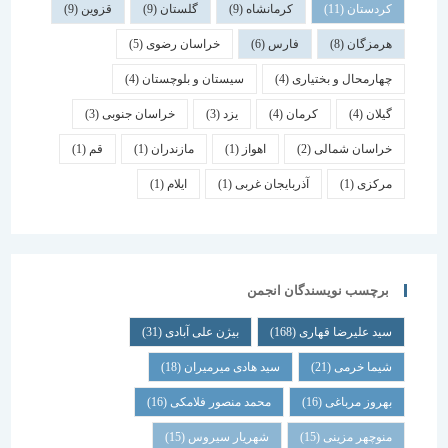
کردستان
(11)
کرمانشاه
(9)
گلستان
(9)
قزوین
(9)
هرمزگان
(8)
فارس
(6)
خراسان رضوی
(5)
چهارمحال و بختیاری
(4)
سیستان و بلوچستان
(4)
گیلان
(4)
کرمان
(4)
یزد
(3)
خراسان جنوبی
(3)
خراسان شمالی
(2)
اهواز
(1)
مازندران
(1)
قم
(1)
مرکزی
(1)
آذربایجان غربی
(1)
ایلام
(1)
برچسب نویسندگان انجمن
سید علیرضا قهاری
(168)
بیژن علی آبادی
(31)
شیما خرمی
(21)
سید هادی میرمیران
(18)
بهروز مرباغی
(16)
محمد منصور فلامکی
(16)
منوچهر مزینی
(15)
شهریار سیروس
(15)