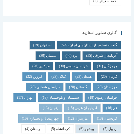
احمد سعیدنیا
(2)
گالری تصاویر استان‌ها
گنجینه تصاویر از استان‌های ایران
(599)
اصفهان
(59)
آذربایجان شرقی
(55)
یزد
(46)
سمنان
(39)
هرمزگان
(31)
خراسان جنوبی
(30)
مرکزی
(26)
کرمان
(26)
همدان
(23)
گیلان
(23)
قزوین
(22)
خوزستان
(20)
گلستان
(20)
خراسان شمالی
(20)
خراسان رضوی
(18)
سیستان و بلوچستان
(18)
تهران
(17)
قم
(16)
آذربایجان غربی
(15)
زنجان
(13)
کردستان
(13)
مازندران
(12)
چهارمحال و بختیاری
(10)
اردبیل
(7)
بوشهر
(6)
کرمانشاه
(5)
لرستان
(4)