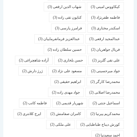
کیکاووس امینی
(3)
شهاب الدین ارفعی
(3)
فاطمه ظفرنژاد
(3)
کتایون تقی زاده
(3)
اسكندر مختاری
(3)
فرامرز پارسی
(3)
عبدالمجید ارفعی
(3)
عبدالعزیز فرمانفرماییان
(3)
فریال جواهریان
(2)
حسین سلطان زاده
(2)
علی نقی گلریز
(2)
حسن بلخاری
(2)
آزاده شاهچراغی
(2)
جواد میرحسینی
(2)
مسعود علی نژاد
(2)
ژرژ دارش
(2)
محمدرضا کارگر
(2)
ابراهیم حقیقی
(2)
محمدرضا اصلانی
(2)
جواد مهدی زاده
(2)
اسماعیل جنتی
(2)
شهریار قدیمی
(2)
فاطمه کاتب
(2)
محمدکریم پیرنیا
(2)
کامران صفامنش
(2)
ایرج کلانتری
(2)
کورش دیباج طباطبایی
(2)
علی ملکی
(2)
احمد سعیدنیا
(2)