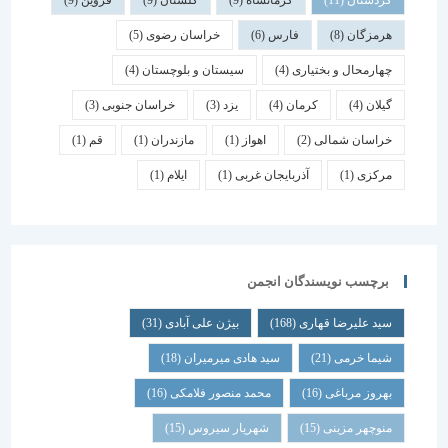
کردستان
(11)
کرمانشاه
(9)
گلستان
(9)
قزوین
(9)
هرمزگان
(8)
فارس
(6)
خراسان رضوی
(5)
چهارمحال و بختیاری
(4)
سیستان و بلوچستان
(4)
گیلان
(4)
کرمان
(4)
یزد
(3)
خراسان جنوبی
(3)
خراسان شمالی
(2)
اهواز
(1)
مازندران
(1)
قم
(1)
مرکزی
(1)
آذربایجان غربی
(1)
ایلام
(1)
برچسب نویسندگان انجمن
سید علیرضا قهاری
(168)
بیژن علی آبادی
(31)
شیما خرمی
(21)
سید هادی میرمیران
(18)
بهروز مرباغی
(16)
محمد منصور فلامکی
(16)
منوچهر مزینی
(15)
شهریار سیروس
(15)