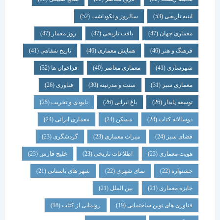
ابنیه تاریخی
(53)
سالروز و نکوداشت
(52)
معماری جهان
(47)
بافت تاریخی
(47)
روز معمار
(47)
فرهنگ و هنر
(46)
همایش معماری
(46)
تاریخ شفاهی
(41)
شهرسازی
(41)
معماری معاصر
(40)
فراخوان ها
(32)
معماری سبز
(31)
سنت و مدرنیته
(30)
فناوری
(26)
توسعه پایدار
(26)
باغ ایرانی
(26)
نابودی و تخریب
(25)
دوسالانه کتاب
(24)
مسکن
(24)
معماری ایرانی
(24)
فضای سبز
(24)
میراث معماری
(23)
گردشگری
(23)
هویت معماری
(23)
اطلاعات تاریخی
(23)
خلیج فارس
(23)
جشنواره
(22)
نمای شهری
(22)
شهر های باستانی
(21)
جایزه معماری
(21)
بین الملل
(21)
فناوری های نوین ساختمانی
(19)
رونمایی از کتاب
(18)