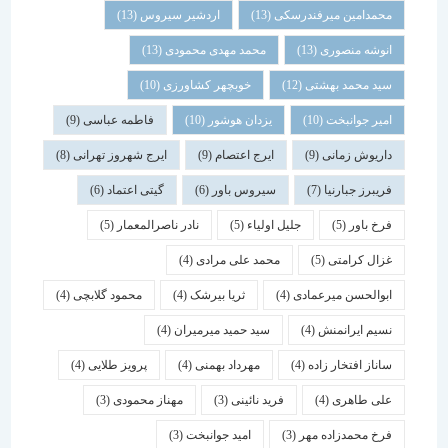
محمدامین میرفندرسکی
(13)
اردشیر سیروس
(13)
انوشه منصوری
(13)
محمد مهدی محمودی
(13)
سید محمد بهشتی
(12)
خوبچهر کشاورزی
(10)
امیر جوانبخت
(10)
یزدان هوشور
(10)
فاطمه عباسی
(9)
داریوش زمانی
(9)
ایرج اعتصام
(9)
ایرج شهروز تهرانی
(8)
فریبرز جبارنیا
(7)
سیروس باور
(6)
گیتی اعتماد
(6)
فرخ باور
(5)
جلیل اولیاء
(5)
نادر ناصرالمعمار
(5)
غزال کرامتی
(5)
محمد علی مرادی
(4)
ابوالحسن میرعمادی
(4)
ثریا بیرشک
(4)
محمود گلابچی
(4)
نسیم ایرانمنش
(4)
سید حمید میرمیران
(4)
ساناز افتخار زاده
(4)
مهرداد بهمنی
(4)
پرویز طلایی
(4)
علی طاهری
(4)
فرید نائینی
(3)
مهناز محمودی
(3)
فرخ محمدزاده مهر
(3)
امید جوانبخت
(3)