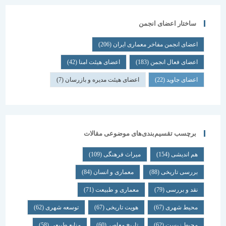
ساختار اعضای انجمن
اعضای انجمن مفاخر معماری ایران
(206)
اعضای فعال انجمن
(183)
اعضای هیئت امنا
(42)
اعضای جاوید
(22)
اعضای هیئت مدیره و بازرسان
(7)
برچسب تقسیم‌بندی‌های موضوعی مقالات
هم اندیشی
(154)
میراث فرهنگی
(109)
بررسی تاریخی
(88)
معماری و انسان
(84)
نقد و بررسی
(79)
معماری و طبیعت
(71)
محیط شهری
(67)
هویت تاریخی
(67)
توسعه شهری
(62)
محیط زیست
(62)
تاریخ معاصر
(60)
منابع طبیعی
(58)