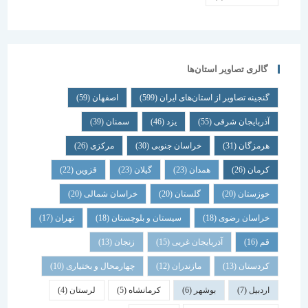
گالری تصاویر استان‌ها
گنجینه تصاویر از استان‌های ایران
(599)
اصفهان
(59)
آذربایجان شرقی
(55)
یزد
(46)
سمنان
(39)
هرمزگان
(31)
خراسان جنوبی
(30)
مرکزی
(26)
کرمان
(26)
همدان
(23)
گیلان
(23)
قزوین
(22)
خوزستان
(20)
گلستان
(20)
خراسان شمالی
(20)
خراسان رضوی
(18)
سیستان و بلوچستان
(18)
تهران
(17)
قم
(16)
آذربایجان غربی
(15)
زنجان
(13)
کردستان
(13)
مازندران
(12)
چهارمحال و بختیاری
(10)
اردبیل
(7)
بوشهر
(6)
کرمانشاه
(5)
لرستان
(4)