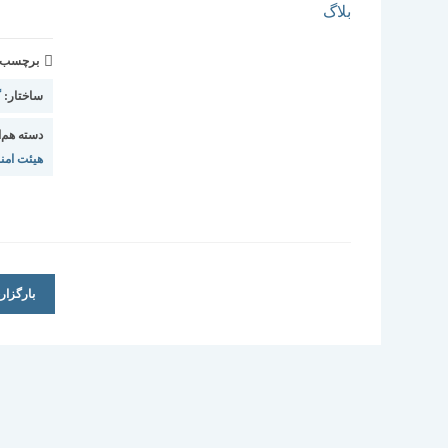
برچسب و 
ساختار:
گ
دسته هم‌ا
هیئت امنا
بارگزا