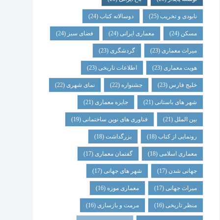
نابودی و تخریب
(25)
دوسالانه کتاب
(24)
مسکن
(24)
معماری ایرانی
(24)
فضای سبز
(24)
میراث معماری
(23)
گردشگری
(23)
هویت معماری
(23)
اطلاعات تاریخی
(23)
خلیج فارس
(23)
جشنواره
(22)
نمای شهری
(22)
شهر های باستانی
(21)
جایزه معماری
(21)
بین الملل
(21)
فناوری های نوین ساختمانی
(19)
رونمایی از کتاب
(18)
بزرگداشت
(18)
معماری اسلامی
(18)
گفتمان معماری
(17)
جهانی شدن
(17)
شهر های جهانی
(17)
میراث جهانی
(17)
معماری موزه
(16)
منظر تاریخی
(16)
مرمت و بازسازی
(16)