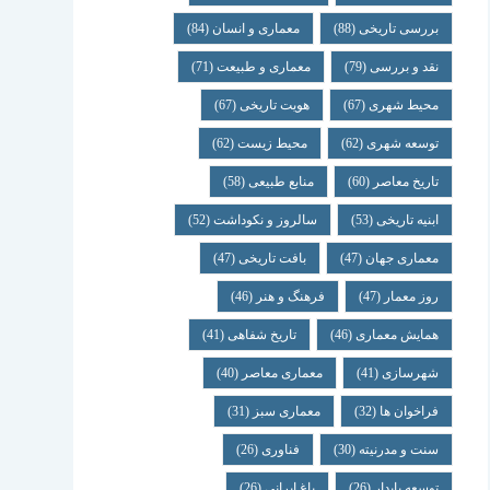
بررسی تاریخی
(88)
معماری و انسان
(84)
نقد و بررسی
(79)
معماری و طبیعت
(71)
محیط شهری
(67)
هویت تاریخی
(67)
توسعه شهری
(62)
محیط زیست
(62)
تاریخ معاصر
(60)
منابع طبیعی
(58)
ابنیه تاریخی
(53)
سالروز و نکوداشت
(52)
معماری جهان
(47)
بافت تاریخی
(47)
روز معمار
(47)
فرهنگ و هنر
(46)
همایش معماری
(46)
تاریخ شفاهی
(41)
شهرسازی
(41)
معماری معاصر
(40)
فراخوان ها
(32)
معماری سبز
(31)
سنت و مدرنیته
(30)
فناوری
(26)
توسعه پایدار
(26)
باغ ایرانی
(26)