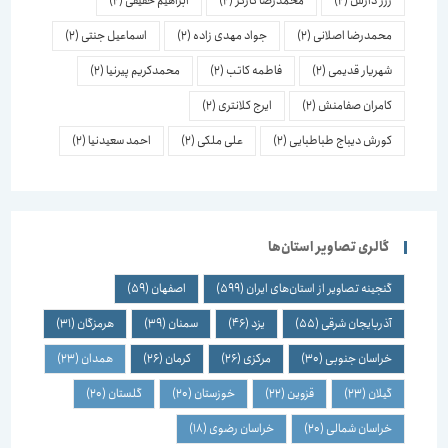
ژرژ دارش
(2)
محمدرضا کارگر
(2)
ابراهیم حقیقی
(2)
محمدرضا اصلانی
(2)
جواد مهدی زاده
(2)
اسماعیل جنتی
(2)
شهریار قدیمی
(2)
فاطمه کاتب
(2)
محمدکریم پیرنیا
(2)
کامران صفامنش
(2)
ایرج کلانتری
(2)
کورش دیباج طباطبایی
(2)
علی ملکی
(2)
احمد سعیدنیا
(2)
گالری تصاویر استان‌ها
گنجینه تصاویر از استان‌های ایران
(599)
اصفهان
(59)
آذربایجان شرقی
(55)
یزد
(46)
سمنان
(39)
هرمزگان
(31)
خراسان جنوبی
(30)
مرکزی
(26)
کرمان
(26)
همدان
(23)
گیلان
(23)
قزوین
(22)
خوزستان
(20)
گلستان
(20)
خراسان شمالی
(20)
خراسان رضوی
(18)