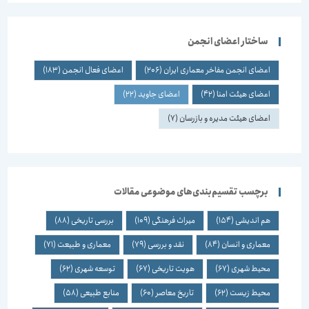
ساختار اعضای انجمن
اعضای انجمن مفاخر معماری ایران
(206)
اعضای فعال انجمن
(183)
اعضای هیئت امنا
(42)
اعضای جاوید
(22)
اعضای هیئت مدیره و بازرسان
(7)
برچسب تقسیم‌بندی‌های موضوعی مقالات
هم اندیشی
(154)
میراث فرهنگی
(109)
بررسی تاریخی
(88)
معماری و انسان
(84)
نقد و بررسی
(79)
معماری و طبیعت
(71)
محیط شهری
(67)
هویت تاریخی
(67)
توسعه شهری
(62)
محیط زیست
(62)
تاریخ معاصر
(60)
منابع طبیعی
(58)