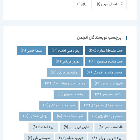
آذربایجان غربی
(1)
ایلام
(1)
برچسب نویسندگان انجمن
سید علیرضا قهاری
(168)
بیژن علی آبادی
(31)
شیما خرمی
(21)
سید هادی میرمیران
(18)
بهروز مرباغی
(16)
محمد منصور فلامکی
(16)
منوچهر مزینی
(15)
شهریار سیروس
(15)
محمدامین میرفندرسکی
(13)
اردشیر سیروس
(13)
انوشه منصوری
(13)
محمد مهدی محمودی
(13)
سید محمد بهشتی
(12)
خوبچهر کشاورزی
(10)
امیر جوانبخت
(10)
یزدان هوشور
(10)
فاطمه عباسی
(9)
داریوش زمانی
(9)
ایرج اعتصام
(9)
ایرج شهروز تهرانی
(8)
فریبرز جبارنیا
(7)
سیروس باور
(6)