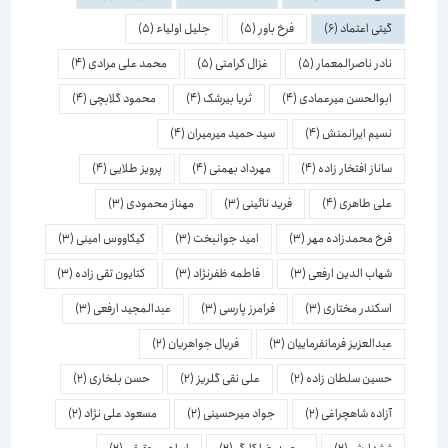
گیتی اعتماد
(6)
فرخ باور
(5)
جلیل اولیاء
(5)
نادر ناصرالمعمار
(5)
غزال کرامتی
(5)
محمد علی مرادی
(4)
ابوالحسن میرعمادی
(4)
ثریا بیرشک
(4)
محمود گلابچی
(4)
نسیم ایرانمنش
(4)
سید حمید میرمیران
(4)
ساناز افتخار زاده
(4)
مهرداد بهمنی
(4)
پرویز طلایی
(4)
علی طاهری
(4)
فرید نائینی
(3)
مهناز محمودی
(3)
فرخ محمدزاده مهر
(3)
امید جوانبخت
(3)
کیکاووس امینی
(3)
شهاب الدین ارفعی
(3)
فاطمه ظفرنژاد
(3)
کتایون تقی زاده
(3)
اسكندر مختاری
(3)
فرامرز پارسی
(3)
عبدالمجید ارفعی
(3)
عبدالعزیز فرمانفرماییان
(3)
فریال جواهریان
(2)
حسین سلطان زاده
(2)
علی نقی گلریز
(2)
حسن بلخاری
(2)
آزاده شاهچراغی
(2)
جواد میرحسینی
(2)
مسعود علی نژاد
(2)