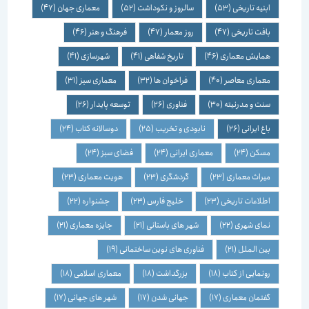
ابنیه تاریخی
(53)
سالروز و نکوداشت
(52)
معماری جهان
(47)
بافت تاریخی
(47)
روز معمار
(47)
فرهنگ و هنر
(46)
همایش معماری
(46)
تاریخ شفاهی
(41)
شهرسازی
(41)
معماری معاصر
(40)
فراخوان ها
(32)
معماری سبز
(31)
سنت و مدرنیته
(30)
فناوری
(26)
توسعه پایدار
(26)
باغ ایرانی
(26)
نابودی و تخریب
(25)
دوسالانه کتاب
(24)
مسکن
(24)
معماری ایرانی
(24)
فضای سبز
(24)
میراث معماری
(23)
گردشگری
(23)
هویت معماری
(23)
اطلاعات تاریخی
(23)
خلیج فارس
(23)
جشنواره
(22)
نمای شهری
(22)
شهر های باستانی
(21)
جایزه معماری
(21)
بین الملل
(21)
فناوری های نوین ساختمانی
(19)
رونمایی از کتاب
(18)
بزرگداشت
(18)
معماری اسلامی
(18)
گفتمان معماری
(17)
جهانی شدن
(17)
شهر های جهانی
(17)