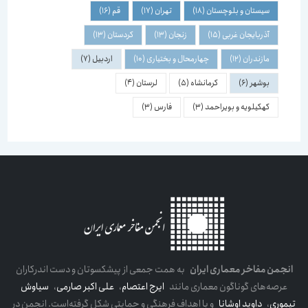
سیستان و بلوچستان
(18)
تهران
(17)
قم
(16)
آذربایجان غربی
(15)
زنجان
(13)
کردستان
(13)
مازندران
(12)
چهارمحال و بختیاری
(10)
اردبیل
(7)
بوشهر
(6)
کرمانشاه
(5)
لرستان
(4)
کهکیلویه و بویراحمد
(3)
فارس
(3)
انجمن مفاخر معماری ایران
به همت جمعی از پیشکسوتان و دست اندرکاران
عرصه‌های گوناگون معماری مانند
ایرج اعتصام
،
علی اکبر صارمی
،
سیاوش
تیموری
،
داوید اوشانا
و با اهداف فرهنگی و حمایتی شکل گرفته‌است. انجمن در