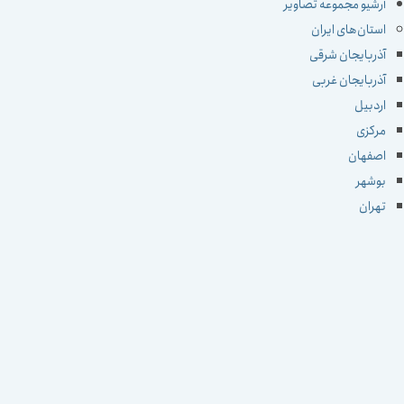
آرشیو مجموعه تصاویر
استان‌های ایران
آذربایجان شرقی
آذربایجان غربی
اردبیل
مرکزی
اصفهان
بوشهر
تهران
چهارمحال و بختیاری
خراسان جنوبی
خراسان رضوی
خراسان شمالی
خوزستان
زنجان
سمنان