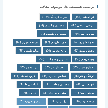
برچسب تقسیم‌بندی‌های موضوعی مقالات
هم اندیشی
(154)
میراث فرهنگی
(109)
بررسی تاریخی
(88)
معماری و انسان
(84)
نقد و بررسی
(79)
معماری و طبیعت
(71)
محیط شهری
(67)
هویت تاریخی
(67)
توسعه شهری
(62)
محیط زیست
(62)
تاریخ معاصر
(60)
منابع طبیعی
(58)
ابنیه تاریخی
(53)
سالروز و نکوداشت
(52)
معماری جهان
(47)
بافت تاریخی
(47)
روز معمار
(47)
فرهنگ و هنر
(46)
همایش معماری
(46)
تاریخ شفاهی
(41)
شهرسازی
(41)
معماری معاصر
(40)
فراخوان ها
(32)
معماری سبز
(31)
سنت و مدرنیته
(30)
فناوری
(26)
توسعه پایدار
(26)
باغ ایرانی
(26)
نابودی و تخریب
(25)