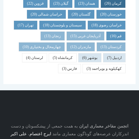
کرمان
(26)
همدان
(23)
گیلان
(23)
قزوین
(22)
خوزستان
(20)
گلستان
(20)
خراسان شمالی
(20)
خراسان رضوی
(18)
سیستان و بلوچستان
(18)
تهران
(17)
قم
(16)
آذربایجان غربی
(15)
زنجان
(13)
کردستان
(13)
مازندران
(12)
چهارمحال و بختیاری
(10)
اردبیل
(7)
بوشهر
(6)
کرمانشاه
(5)
لرستان
(4)
کهکیلویه و بویراحمد
(3)
فارس
(3)
نجمن مفاخر معماری ایران
به همت جمعی از پیشکسوتان و دست
درکاران عرصه‌های گوناگون معماری مانند
ایرج اعتصام
،
علی اکبر