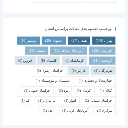
برچسب تقسیم‌بندی مقالات براساس استان
تهران
(146)
همدان
(27)
اصفهان
(20)
بوشهر
(16)
خوزستان
(15)
آذربایجان شرقی
(12)
سمنان
(12)
کردستان
(11)
کرمانشاه
(9)
گلستان
(9)
قزوین
(9)
هرمزگان
(8)
فارس
(6)
خراسان رضوی
(5)
چهارمحال و بختیاری
(4)
سیستان و بلوچستان
(4)
گیلان
(4)
کرمان
(4)
یزد
(3)
خراسان جنوبی
(3)
خراسان شمالی
(2)
اهواز
(1)
مازندران
(1)
قم
(1)
مرکزی
(1)
آذربایجان غربی
(1)
ایلام
(1)