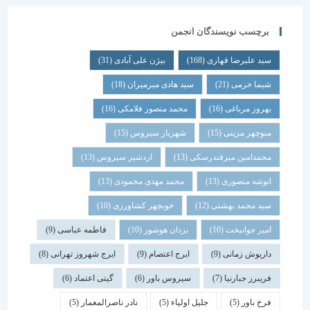
برچسب نویسندگان انجمن
سید علیرضا قهاری
(168)
بیژن علی آبادی
(31)
شیما خرمی
(21)
سید هادی میرمیران
(18)
بهروز مرباغی
(16)
محمد منصور فلامکی
(16)
منوچهر مزینی
(15)
شهریار سیروس
(15)
محمدامین میرفندرسکی
(13)
اردشیر سیروس
(13)
انوشه منصوری
(13)
محمد مهدی محمودی
(13)
سید محمد بهشتی
(12)
خوبچهر کشاورزی
(10)
امیر جوانبخت
(10)
یزدان هوشور
(10)
فاطمه عباسی
(9)
داریوش زمانی
(9)
ایرج اعتصام
(9)
ایرج شهروز تهرانی
(8)
فریبرز جبارنیا
(7)
سیروس باور
(6)
گیتی اعتماد
(6)
فرخ باور
(5)
جلیل اولیاء
(5)
نادر ناصرالمعمار
(5)