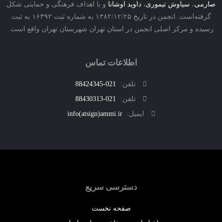
ی
،
سیاوش تیموری
،
داوید اوشانا
و با اهداف فرهنگی و حمایتی شکل
گرفته‌است. انجمن در تاریخ ۱۳۸۲/۱۲/۲۵ به شماره ثبت ۱۶۳۹۲ به ثبت
ه و مرکز اصلی انجمن در استان تهران شهرستان تهران واقع است.
اطلاعات تماس
تلفن:
021-88424345
تلفن:
021-88430313
ایمیل:
info(atsign)ammi.ir
دسترسی سریع
صفحه نخست