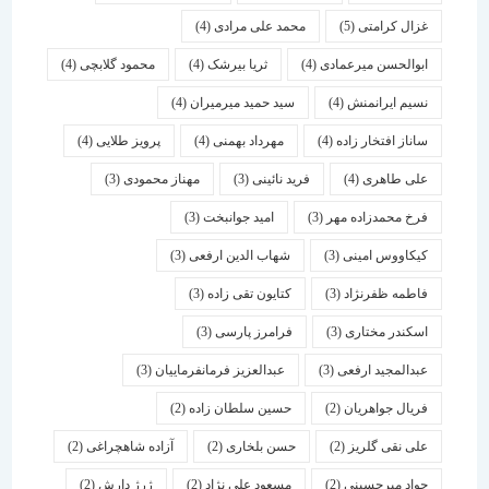
غزال کرامتی
(5)
محمد علی مرادی
(4)
ابوالحسن میرعمادی
(4)
ثریا بیرشک
(4)
محمود گلابچی
(4)
نسیم ایرانمنش
(4)
سید حمید میرمیران
(4)
ساناز افتخار زاده
(4)
مهرداد بهمنی
(4)
پرویز طلایی
(4)
علی طاهری
(4)
فرید نائینی
(3)
مهناز محمودی
(3)
فرخ محمدزاده مهر
(3)
امید جوانبخت
(3)
کیکاووس امینی
(3)
شهاب الدین ارفعی
(3)
فاطمه ظفرنژاد
(3)
کتایون تقی زاده
(3)
اسكندر مختاری
(3)
فرامرز پارسی
(3)
عبدالمجید ارفعی
(3)
عبدالعزیز فرمانفرماییان
(3)
فریال جواهریان
(2)
حسین سلطان زاده
(2)
علی نقی گلریز
(2)
حسن بلخاری
(2)
آزاده شاهچراغی
(2)
جواد میرحسینی
(2)
مسعود علی نژاد
(2)
ژرژ دارش
(2)