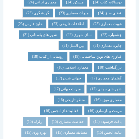
دوسالانه کتاب
(24)
مسکن
(24)
معماری ایرانی
(24)
فضای سبز
(24)
میراث معماری
(23)
گردشگری
(23)
هویت معماری
(23)
اطلاعات تاریخی
(23)
خلیج فارس
(23)
جشنواره
(22)
نمای شهری
(22)
شهر های باستانی
(21)
جایزه معماری
(21)
بین الملل
(21)
فناوری های نوین ساختمانی
(19)
رونمایی از کتاب
(18)
بزرگداشت
(18)
معماری اسلامی
(18)
گفتمان معماری
(17)
جهانی شدن
(17)
شهر های جهانی
(17)
میراث جهانی
(17)
معماری موزه
(16)
منظر تاریخی
(16)
مرمت و بازسازی
(16)
فعالیت‌های انجمن
(16)
بافت فرسوده
(15)
حفاظت معماری
(15)
زلزله
(15)
بیانیه انجمن
(15)
مسابقه معماری
(15)
بهره وری
(15)