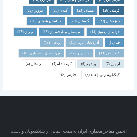
کرمان
(26)
همدان
(23)
گیلان
(23)
قزوین
(22)
خوزستان
(20)
گلستان
(20)
خراسان شمالی
(20)
خراسان رضوی
(18)
سیستان و بلوچستان
(18)
تهران
(17)
قم
(16)
آذربایجان غربی
(15)
زنجان
(13)
کردستان
(13)
مازندران
(12)
چهارمحال و بختیاری
(10)
اردبیل
(7)
بوشهر
(6)
کرمانشاه
(5)
لرستان
(4)
کهکیلویه و بویراحمد
(3)
فارس
(3)
نجمن مفاخر معماری ایران
به همت جمعی از پیشکسوتان و دست