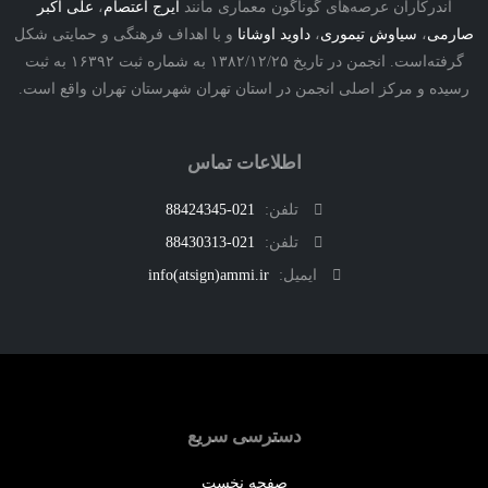
درکاران عرصه‌های گوناگون معماری مانند
ایرج اعتصام
،
علی اکبر
ی
،
سیاوش تیموری
،
داوید اوشانا
و با اهداف فرهنگی و حمایتی شکل
گرفته‌است. انجمن در تاریخ ۱۳۸۲/۱۲/۲۵ به شماره ثبت ۱۶۳۹۲ به ثبت
ه و مرکز اصلی انجمن در استان تهران شهرستان تهران واقع است.
اطلاعات تماس
تلفن:
021-88424345
تلفن:
021-88430313
ایمیل:
info(atsign)ammi.ir
دسترسی سریع
صفحه نخست