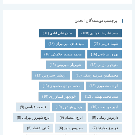
برچسب نویسندگان انجمن
سید علیرضا قهاری
(168)
بیژن علی آبادی
(31)
شیما خرمی
(21)
سید هادی میرمیران
(18)
بهروز مرباغی
(16)
محمد منصور فلامکی
(16)
منوچهر مزینی
(15)
شهریار سیروس
(15)
محمدامین میرفندرسکی
(13)
اردشیر سیروس
(13)
انوشه منصوری
(13)
محمد مهدی محمودی
(13)
سید محمد بهشتی
(12)
خوبچهر کشاورزی
(10)
امیر جوانبخت
(10)
یزدان هوشور
(10)
فاطمه عباسی
(9)
داریوش زمانی
(9)
ایرج اعتصام
(9)
ایرج شهروز تهرانی
(8)
فریبرز جبارنیا
(7)
سیروس باور
(6)
گیتی اعتماد
(6)