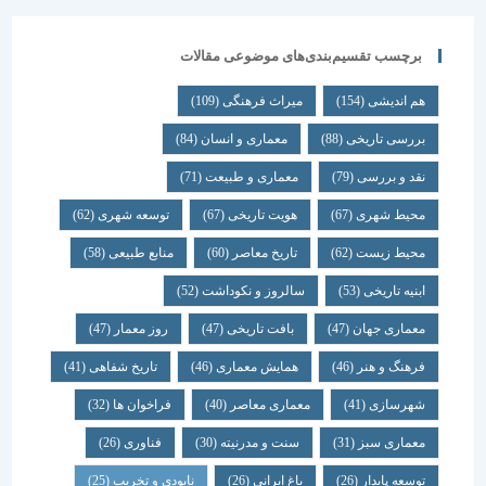
برچسب تقسیم‌بندی‌های موضوعی مقالات
هم اندیشی
(154)
میراث فرهنگی
(109)
بررسی تاریخی
(88)
معماری و انسان
(84)
نقد و بررسی
(79)
معماری و طبیعت
(71)
محیط شهری
(67)
هویت تاریخی
(67)
توسعه شهری
(62)
محیط زیست
(62)
تاریخ معاصر
(60)
منابع طبیعی
(58)
ابنیه تاریخی
(53)
سالروز و نکوداشت
(52)
معماری جهان
(47)
بافت تاریخی
(47)
روز معمار
(47)
فرهنگ و هنر
(46)
همایش معماری
(46)
تاریخ شفاهی
(41)
شهرسازی
(41)
معماری معاصر
(40)
فراخوان ها
(32)
معماری سبز
(31)
سنت و مدرنیته
(30)
فناوری
(26)
توسعه پایدار
(26)
باغ ایرانی
(26)
نابودی و تخریب
(25)