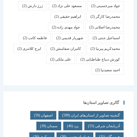
جواد میرحسینی
(2)
مسعود علی نژاد
(2)
ژرژ دارش
(2)
محمدرضا کارگر
(2)
ابراهیم حقیقی
(2)
محمدرضا اصلانی
(2)
جواد مهدی زاده
(2)
اسماعیل جنتی
(2)
شهریار قدیمی
(2)
فاطمه کاتب
(2)
محمدکریم پیرنیا
(2)
کامران صفامنش
(2)
ایرج کلانتری
(2)
کورش دیباج طباطبایی
(2)
علی ملکی
(2)
احمد سعیدنیا
(2)
گالری تصاویر استان‌ها
گنجینه تصاویر از استان‌های ایران
(599)
اصفهان
(59)
آذربایجان شرقی
(55)
یزد
(46)
سمنان
(39)
هرمزگان
(31)
خراسان جنوبی
(30)
مرکزی
(26)