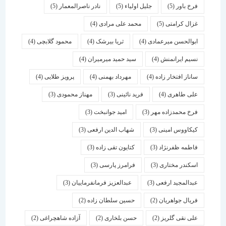
فرخ باور
(5)
جلیل اولیاء
(5)
نادر ناصرالمعمار
(5)
غزال کرامتی
(5)
محمد علی مرادی
(4)
ابوالحسن میرعمادی
(4)
ثریا بیرشک
(4)
محمود گلابچی
(4)
نسیم ایرانمنش
(4)
سید حمید میرمیران
(4)
ساناز افتخار زاده
(4)
مهرداد بهمنی
(4)
پرویز طلایی
(4)
علی طاهری
(4)
فرید نائینی
(3)
مهناز محمودی
(3)
فرخ محمدزاده مهر
(3)
امید جوانبخت
(3)
کیکاووس امینی
(3)
شهاب الدین ارفعی
(3)
فاطمه ظفرنژاد
(3)
کتایون تقی زاده
(3)
اسكندر مختاری
(3)
فرامرز پارسی
(3)
عبدالمجید ارفعی
(3)
عبدالعزیز فرمانفرماییان
(3)
فریال جواهریان
(2)
حسین سلطان زاده
(2)
علی نقی گلریز
(2)
حسن بلخاری
(2)
آزاده شاهچراغی
(2)