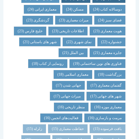
دوسالانه کتاب
(24)
مسکن
(24)
معماری ایرانی
(24)
فضای سبز
(24)
میراث معماری
(23)
گردشگری
(23)
هویت معماری
(23)
اطلاعات تاریخی
(23)
خلیج فارس
(23)
جشنواره
(22)
نمای شهری
(22)
شهر های باستانی
(21)
جایزه معماری
(21)
بین الملل
(21)
فناوری های نوین ساختمانی
(19)
رونمایی از کتاب
(18)
بزرگداشت
(18)
معماری اسلامی
(18)
گفتمان معماری
(17)
جهانی شدن
(17)
شهر های جهانی
(17)
میراث جهانی
(17)
معماری موزه
(16)
منظر تاریخی
(16)
مرمت و بازسازی
(16)
فعالیت‌های انجمن
(16)
بافت فرسوده
(15)
حفاظت معماری
(15)
زلزله
(15)