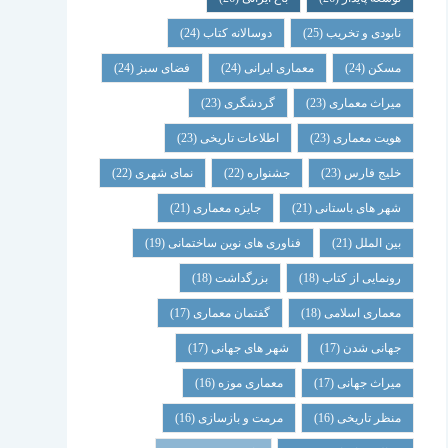
نابودی و تخریب
(25)
دوسالانه کتاب
(24)
مسکن
(24)
معماری ایرانی
(24)
فضای سبز
(24)
میراث معماری
(23)
گردشگری
(23)
هویت معماری
(23)
اطلاعات تاریخی
(23)
خلیج فارس
(23)
جشنواره
(22)
نمای شهری
(22)
شهر های باستانی
(21)
جایزه معماری
(21)
بین الملل
(21)
فناوری های نوین ساختمانی
(19)
رونمایی از کتاب
(18)
بزرگداشت
(18)
معماری اسلامی
(18)
گفتمان معماری
(17)
جهانی شدن
(17)
شهر های جهانی
(17)
میراث جهانی
(17)
معماری موزه
(16)
منظر تاریخی
(16)
مرمت و بازسازی
(16)