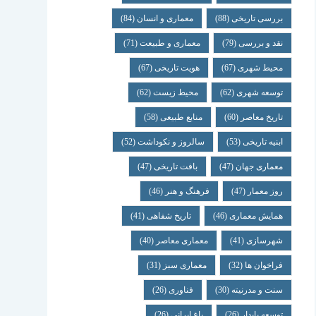
بررسی تاریخی
(88)
معماری و انسان
(84)
نقد و بررسی
(79)
معماری و طبیعت
(71)
محیط شهری
(67)
هویت تاریخی
(67)
توسعه شهری
(62)
محیط زیست
(62)
تاریخ معاصر
(60)
منابع طبیعی
(58)
ابنیه تاریخی
(53)
سالروز و نکوداشت
(52)
معماری جهان
(47)
بافت تاریخی
(47)
روز معمار
(47)
فرهنگ و هنر
(46)
همایش معماری
(46)
تاریخ شفاهی
(41)
شهرسازی
(41)
معماری معاصر
(40)
فراخوان ها
(32)
معماری سبز
(31)
سنت و مدرنیته
(30)
فناوری
(26)
توسعه پایدار
(26)
باغ ایرانی
(26)