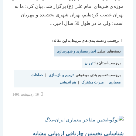
موزه‌ی هنرهای امام علی (ع) برگزار شد، بیان كرد: ما به
تهران غضب كرده‌ایم، تهران شهری بخشنده و مهربان
است؛ ولی ما در طول 50 سال اخیر…
برچسب و دسته بندی های مرتبط به این مقاله:
دسته‌های اصلی:
اخبار معماری و شهرسازی
برچسب استان‌ها:
تهران
برچسب تقسیم بندی موضوعی:
ترمیم و بازسازی
|
حفاظت
معماری
|
میراث مشترک
|
هم اندیشی
نوشته
16 اردیبهشت 1401
منتشر
شده
است:
شناسایی نخستین چارتاقی اروپایی مشابه