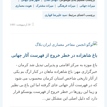
برچسب تقسیم بندی موضوعی:
جهانی شدن
|
شهر های جهانی
|
میراث جهانی
|
میراث فرهنگی
|
میراث مشترک
|
هویت معماری
برچسب اعضای مرتبط:
سید علیرضا قهاری
نوشته
20 اردیبهشت 1401
منتشر
شده
است:
باغ شاهزاده در خطر خروج از فهرست آثار جهانی
باغ موزه به مرکز اقامتی و پذیرایی تبدیل شد کرمان -
خبرگزاری مهر: باغ شاهزاده ماهان در کنار ارگ بم یکی
از آثار تاریخی شاخص استان کرمان محسوب می شود
که در فهرست آثار جهانی جای گرفته اما این باغ بی نظیر
و زیبا این روزها در خطر خروج از فهرست یونسکو قرار
دارد که دلیل اصلی این مشکل نیز…