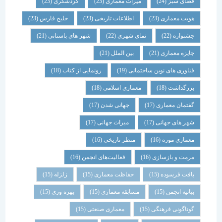
فضای سبز
(24)
میراث معماری
(23)
گردشگری
(23)
هویت معماری
(23)
اطلاعات تاریخی
(23)
خلیج فارس
(23)
جشنواره
(22)
نمای شهری
(22)
شهر های باستانی
(21)
جایزه معماری
(21)
بین الملل
(21)
فناوری های نوین ساختمانی
(19)
رونمایی از کتاب
(18)
بزرگداشت
(18)
معماری اسلامی
(18)
گفتمان معماری
(17)
جهانی شدن
(17)
شهر های جهانی
(17)
میراث جهانی
(17)
معماری موزه
(16)
منظر تاریخی
(16)
مرمت و بازسازی
(16)
فعالیت‌های انجمن
(16)
بافت فرسوده
(15)
حفاظت معماری
(15)
زلزله
(15)
بیانیه انجمن
(15)
مسابقه معماری
(15)
بهره وری
(15)
گوناگونی فرهنگی
(15)
معماری صنعتی
(15)