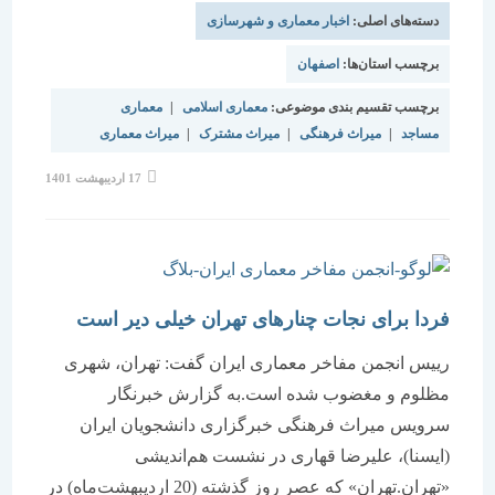
دسته‌های اصلی:
اخبار معماری و شهرسازی
برچسب استان‌ها:
اصفهان
برچسب تقسیم بندی موضوعی:
معماری اسلامی
|
معماری
مساجد
|
میراث فرهنگی
|
میراث مشترک
|
میراث معماری
نوشته
17 اردیبهشت 1401
منتشر
شده
است:
فردا برای نجات چنارهای تهران خیلی دیر است
رییس انجمن مفاخر معماری ایران گفت: تهران، شهری
مظلوم و مغضوب شده است.به گزارش خبرنگار
سرویس میراث فرهنگی خبرگزاری دانشجویان ایران
(ایسنا)، علیرضا قهاری در نشست هم‌اندیشی
«تهران.تهران» كه عصر روز گذشته (20 اردیبهشت‌ماه) در