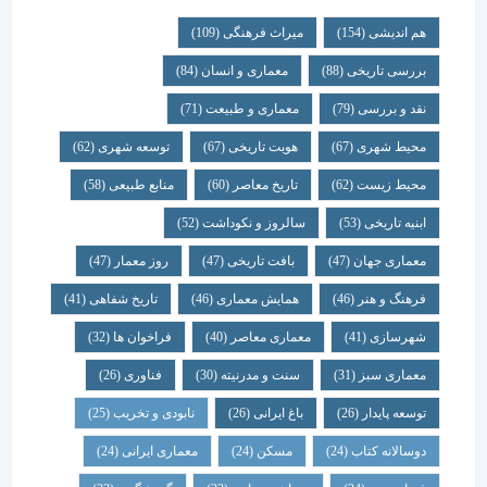
هم اندیشی
(154)
میراث فرهنگی
(109)
بررسی تاریخی
(88)
معماری و انسان
(84)
نقد و بررسی
(79)
معماری و طبیعت
(71)
محیط شهری
(67)
هویت تاریخی
(67)
توسعه شهری
(62)
محیط زیست
(62)
تاریخ معاصر
(60)
منابع طبیعی
(58)
ابنیه تاریخی
(53)
سالروز و نکوداشت
(52)
معماری جهان
(47)
بافت تاریخی
(47)
روز معمار
(47)
فرهنگ و هنر
(46)
همایش معماری
(46)
تاریخ شفاهی
(41)
شهرسازی
(41)
معماری معاصر
(40)
فراخوان ها
(32)
معماری سبز
(31)
سنت و مدرنیته
(30)
فناوری
(26)
توسعه پایدار
(26)
باغ ایرانی
(26)
نابودی و تخریب
(25)
دوسالانه کتاب
(24)
مسکن
(24)
معماری ایرانی
(24)