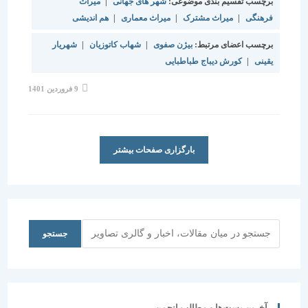
برچسب تقسیم بندی موضوعی:
شهر های جهانی
|
میراث
فرهنگی
|
میراث مشترک
|
میراث معماری
|
هم اندیشی
برچسب اعضای مرتبط:
بیژن صفوی
|
شهاب کاتوزیان
|
شهریار
یقینی
|
کورش دیباج طباطبایی
نوشته
9 فروردین 1401
منتشر
شده
است:
بارگزاری صفحات بیشتر
جستجو
جستجو
آخرین پست‌ها و مطالب انجمن