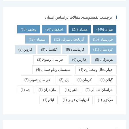
برچسب تقسیم‌بندی مقالات براساس استان
تهران
(146)
همدان
(27)
اصفهان
(20)
بوشهر
(16)
خوزستان
(15)
آذربایجان شرقی
(12)
سمنان
(12)
کردستان
(11)
کرمانشاه
(9)
گلستان
(9)
قزوین
(9)
هرمزگان
(8)
فارس
(6)
خراسان رضوی
(5)
چهارمحال و بختیاری
(4)
سیستان و بلوچستان
(4)
گیلان
(4)
کرمان
(4)
یزد
(3)
خراسان جنوبی
(3)
خراسان شمالی
(2)
اهواز
(1)
مازندران
(1)
قم
(1)
مرکزی
(1)
آذربایجان غربی
(1)
ایلام
(1)