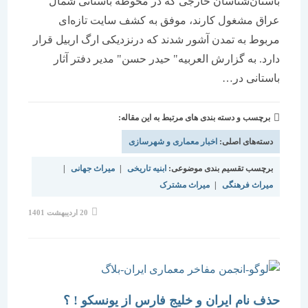
باستان‌شناسان خارجی که در محوطه باستانی شمال
عراق مشغول کارند، موفق به کشف سایت تازه‌ای
مربوط به تمدن آشور شدند که درنزدیکی ارگ اربیل قرار
دارد. به گزارش العربیه" حیدر حسن" مدیر دفتر آثار
باستانی در…
برچسب و دسته بندی های مرتبط به این مقاله:
دسته‌های اصلی:
اخبار معماری و شهرسازی
برچسب تقسیم بندی موضوعی:
ابنیه تاریخی
|
میراث جهانی
|
میراث فرهنگی
|
میراث مشترک
نوشته
20 اردیبهشت 1401
منتشر
شده
است:
حذف نام ایران و خلیج فارس از یونسکو ! ؟