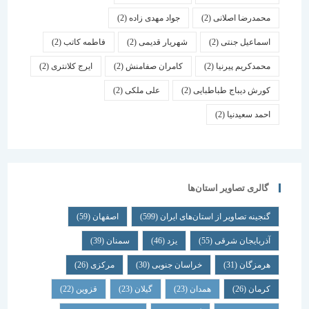
محمدرضا اصلانی
(2)
جواد مهدی زاده
(2)
اسماعیل جنتی
(2)
شهریار قدیمی
(2)
فاطمه کاتب
(2)
محمدکریم پیرنیا
(2)
کامران صفامنش
(2)
ایرج کلانتری
(2)
کورش دیباج طباطبایی
(2)
علی ملکی
(2)
احمد سعیدنیا
(2)
گالری تصاویر استان‌ها
گنجینه تصاویر از استان‌های ایران
(599)
اصفهان
(59)
آذربایجان شرقی
(55)
یزد
(46)
سمنان
(39)
هرمزگان
(31)
خراسان جنوبی
(30)
مرکزی
(26)
کرمان
(26)
همدان
(23)
گیلان
(23)
قزوین
(22)