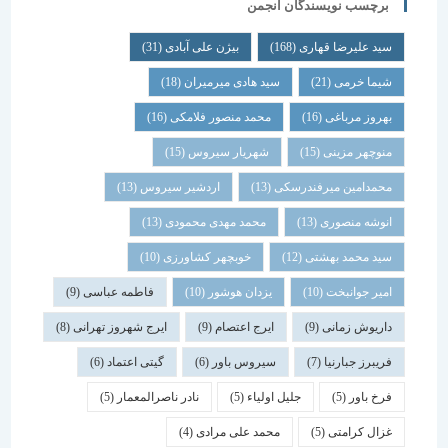
برچسب نویسندگان انجمن
سید علیرضا قهاری
(168)
بیژن علی آبادی
(31)
شیما خرمی
(21)
سید هادی میرمیران
(18)
بهروز مرباغی
(16)
محمد منصور فلامکی
(16)
منوچهر مزینی
(15)
شهریار سیروس
(15)
محمدامین میرفندرسکی
(13)
اردشیر سیروس
(13)
انوشه منصوری
(13)
محمد مهدی محمودی
(13)
سید محمد بهشتی
(12)
خوبچهر کشاورزی
(10)
امیر جوانبخت
(10)
یزدان هوشور
(10)
فاطمه عباسی
(9)
داریوش زمانی
(9)
ایرج اعتصام
(9)
ایرج شهروز تهرانی
(8)
فریبرز جبارنیا
(7)
سیروس باور
(6)
گیتی اعتماد
(6)
فرخ باور
(5)
جلیل اولیاء
(5)
نادر ناصرالمعمار
(5)
غزال کرامتی
(5)
محمد علی مرادی
(4)