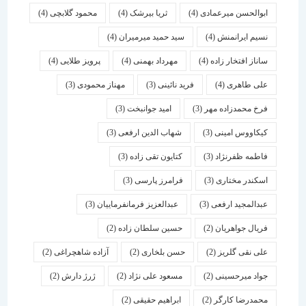
ابوالحسن میرعمادی
(4)
ثریا بیرشک
(4)
محمود گلابچی
(4)
نسیم ایرانمنش
(4)
سید حمید میرمیران
(4)
ساناز افتخار زاده
(4)
مهرداد بهمنی
(4)
پرویز طلایی
(4)
علی طاهری
(4)
فرید نائینی
(3)
مهناز محمودی
(3)
فرخ محمدزاده مهر
(3)
امید جوانبخت
(3)
کیکاووس امینی
(3)
شهاب الدین ارفعی
(3)
فاطمه ظفرنژاد
(3)
کتایون تقی زاده
(3)
اسكندر مختاری
(3)
فرامرز پارسی
(3)
عبدالمجید ارفعی
(3)
عبدالعزیز فرمانفرماییان
(3)
فریال جواهریان
(2)
حسین سلطان زاده
(2)
علی نقی گلریز
(2)
حسن بلخاری
(2)
آزاده شاهچراغی
(2)
جواد میرحسینی
(2)
مسعود علی نژاد
(2)
ژرژ دارش
(2)
محمدرضا کارگر
(2)
ابراهیم حقیقی
(2)