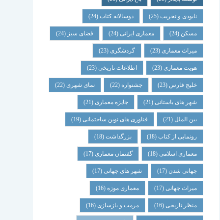
نابودی و تخریب
(25)
دوسالانه کتاب
(24)
مسکن
(24)
معماری ایرانی
(24)
فضای سبز
(24)
میراث معماری
(23)
گردشگری
(23)
هویت معماری
(23)
اطلاعات تاریخی
(23)
خلیج فارس
(23)
جشنواره
(22)
نمای شهری
(22)
شهر های باستانی
(21)
جایزه معماری
(21)
بین الملل
(21)
فناوری های نوین ساختمانی
(19)
رونمایی از کتاب
(18)
بزرگداشت
(18)
معماری اسلامی
(18)
گفتمان معماری
(17)
جهانی شدن
(17)
شهر های جهانی
(17)
میراث جهانی
(17)
معماری موزه
(16)
منظر تاریخی
(16)
مرمت و بازسازی
(16)