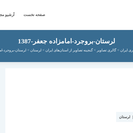
صفحه نخست
آرشیو مج
لرستان-بروجرد-امامزاده جعفر-1387
ی ایران
>
گالری تصاویر
>
گنجینه تصاویر از استان‌های ایران
>
لرستان
>
لرستان-بروجرد-امامز
لرستان