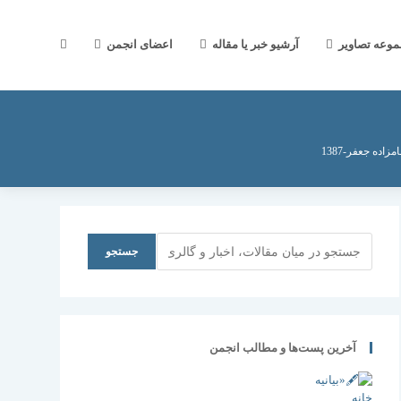
جستجوی
موعه تصاویر
آرشیو خبر یا مقاله
اعضای انجمن
وب
اده جعفر-1387
سایت
جستجو
جستجو
را
آخرین پست‌ها و مطالب انجمن