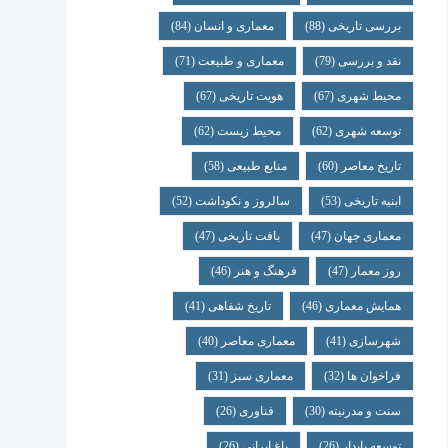
بررسی تاریخی
(88)
معماری و انسان
(84)
نقد و بررسی
(79)
معماری و طبیعت
(71)
محیط شهری
(67)
هویت تاریخی
(67)
توسعه شهری
(62)
محیط زیست
(62)
تاریخ معاصر
(60)
منابع طبیعی
(58)
ابنیه تاریخی
(53)
سالروز و نکوداشت
(52)
معماری جهان
(47)
بافت تاریخی
(47)
روز معمار
(47)
فرهنگ و هنر
(46)
همایش معماری
(46)
تاریخ شفاهی
(41)
شهرسازی
(41)
معماری معاصر
(40)
فراخوان ها
(32)
معماری سبز
(31)
سنت و مدرنیته
(30)
فناوری
(26)
توسعه پایدار
(26)
باغ ایرانی
(26)